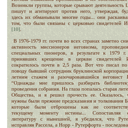
Возникли группы, которые срывают деятельность Ц
пишут и агитируют против него, утверждая, бу
здесь их обманывали многие годы... они раскаива
том, что были связаны с церковью свидетелей И
[10]
.
В 1976-1979 гг. почти во всех странах заметно сн
активность миссионеров иеговизма, проповедн
специальных пионеров, в результате к 1979 г.
принявших крещение в церкви свидетелей 
сократилось почти в 2,5 раза. Вот что писал по
поводу бывший сотрудник бруклинской корпорации
летним стажем и разочаровавшийся иеговист Г
“Однажды мне пришлось разбирать библиотек
проведения собрания. На глаза попалась старая лит
Общества, и я решил прочесть ее. Оказалось, 
нужны были прежние предсказания и толкования Б
которые были отброшены как не соответст
текущему моменту истины... Сопоставляя 
литературу с нынешней, я убедился, что Руте
исправляя Рассела, а Норр - Рутерфорта - последов