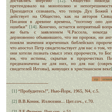
доставлять энергию”
[12]
. Общество никогд
претендовало на монополию и непогрешимос
Приходится сознавать, что теперь Дух Божий 
действует на Общество, как на авторов Свящ
Писания в древние времена, “поэтому оно доп
ошибки”
[14]
. Конечно, остается неприятный вопр
же быть с заявлением Ч.Рассела, некогда 
дерзновенно объявившего, что ни пророки, ни анг
поняли значения изреченных библейских пророче
что апостол Петр свидетельствует для нас о том, чт
они хотели познать смысл этих пророчеств, то Бог
им, что истины, скрытые в пророчествах Пи
предназначены не для них, но для нас (совре
свидетелей Иеговы), живущих в христианском веке
zip
оглавл
[1]
“Пробудитесь!”, Нью-Йорк, 1965, N4, с.5.
[2]
В.В.Коник. Иллюззии... Цит.соч., с.70.
[3]
Д.Е.Фурман. Цит.соч., с.51.