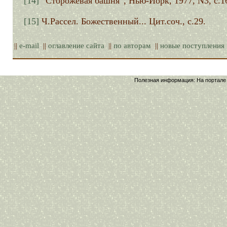
[14]
“Сторожевая башня”, Нью-Йорк, 1977, N3, с.1
[15]
Ч.Рассел. Божественный... Цит.соч., с.29.
||
e-mail
||
оглавление сайта
||
по авторам
||
новые поступления
© Центр Духовного развития молодежи при Даниловом монастыре г. Мос
2001
Полезная информация:
На портале