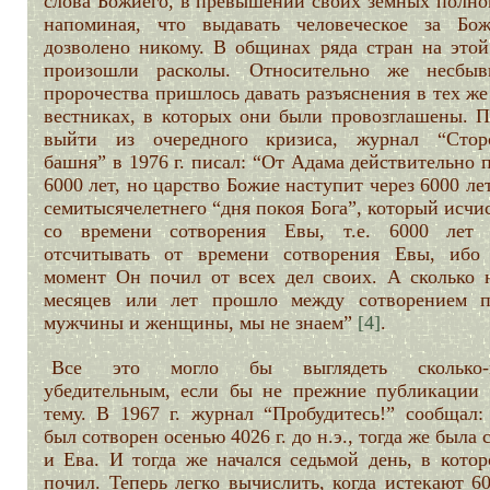
слова Божиего, в превышении своих земных полно
напоминая, что выдавать человеческое за Бо
дозволено никому. В общинах ряда стран на этой
произошли расколы. Относительно же несбыв
пророчества пришлось давать разъяснения в тех ж
вестниках, в которых они были провозглашены. П
выйти из очередного кризиса, журнал “Стор
башня” в 1976 г. писал: “От Адама действительно
6000 лет, но царство Божие наступит через 6000 ле
семитысячелетнего “дня покоя Бога”, который исчи
со времени сотворения Евы, т.е. 6000 лет
отсчитывать от времени сотворения Евы, ибо
момент Он почил от всех дел своих. А сколько н
месяцев или лет прошло между сотворением п
мужчины и женщины, мы не знаем”
[4]
.
Все это могло бы выглядеть сколько-н
убедительным, если бы не прежние публикации 
тему. В 1967 г. журнал “Пробудитесь!” сообщал:
был сотворен осенью 4026 г. до н.э., тогда же была 
и Ева. И тогда же начался седьмой день, в котор
почил. Теперь легко вычислить, когда истекают 6