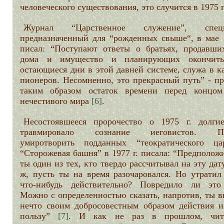
человеческого существования, это случится в 1975 
Журнал “Царственное служение”, специ
предназначенный для “рожденных свыше“, в мае 1
писал: “Поступают ответы о братьях, продавши
дома и имущество и планирующих окончить
остающиеся дни в этой давней системе, служа в к
пионеров. Несомненно, это прекрасный путь” - пр
таким образом остаток времени перед концом
нечестивого мира
[6]
.
Несостоявшееся пророчество о 1975 г. долги
травмировало сознание иеговистов. Пы
умиротворить подданных “теократического цар
“Сторожевая башня” в 1977 г. писала: “Предполож
ты один из тех, кто твердо рассчитывал на эту дату
ж, пусть ты на время разочаровался. Но утратил
что-нибудь действительно? Повредило ли это
Можно с определенностью сказать, напротив, ты в
нечто своим добросовестным образом действия и
пользу”
[7]
. И как не раз в прошлом, чит