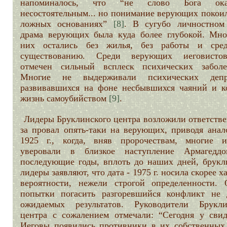
напоминалось, что “не слово Бога оказ
несостоятельным... но понимание верующих покоил
ложных основаниях”
[8]
. В сугубо личностном
драма верующих была куда более глубокой. Мно
них остались без жилья, без работы и сре
существованию. Среди верующих иеговисто
отмечен сильный всплеск психических заболе
Многие не выдерживали психических депре
развивавшихся на фоне несбывшихся чаяний и к
жизнь самоубийством
[9]
.
Лидеры Бруклинского центра возложили ответстве
за провал опять-таки на верующих, приводя анал
1925 г., когда, вняв пророчествам, многие 
уверовали в близкое наступление Армагедд
последующие годы, вплоть до наших дней, брукл
лидеры заявляют, что дата - 1975 г. носила скорее х
вероятности, нежели строгой определенности. 
попытки погасить разгоревшийся конфликт не 
ожидаемых результатов. Руководители Брукли
центра с сожалением отмечали: “Сегодня у свид
Иеговы появились противники в их собственных 