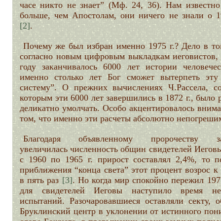
часе никто не знает” (Мф. 24, 36). Нам известно
больше, чем Апостолам, они ничего не знали о 19
[2]
.
Почему же был избран именно 1975 г.? Дело в то
согласно новым цифровым выкладкам иеговистов, 
году заканчивалось 6000 лет истории человечес
именно столько лет Бог сможет вытерпеть эту
систему”. О прежних вычислениях Ч.Рассела, со
которым эти 6000 лет завершились в 1872 г., было
деликатно умолчать. Особо акцентировалось внима
том, что именно эти расчеты абсолютно непогреши
Благодаря объявленному пророчеству за
увеличилась численность общин свидетелей Иеговы
с 1960 по 1965 г. прирост составлял 2,4%, то п
приближения “конца света” этот процент возрос к 
в пять раз
[3]
. Но когда мир спокойно пережил 1975
для свидетелей Иеговы наступило время не
испытаний. Разочаровавшиеся оставляли секту, о
Бруклинский центр в уклонении от истинного пон