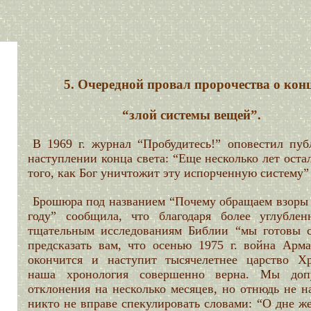
5. Очередной провал пророчества о кон
“злой системы вещей”.
В 1969 г. журнал “Пробудитесь!” оповестил пуб
наступлении конца света: “Еще несколько лет оста
того, как Бог уничтожит эту испорченную систему
Брошюра под названием “Почему обращаем взоры 
году” сообщила, что благодаря более углубле
тщательным исследованиям Библии “мы готовы с
предсказать вам, что осенью 1975 г. война Арма
окончится и наступит тысячелетнее царство Хри
наша хронология совершенно верна. Мы доп
отклонения на несколько месяцев, но отнюдь не н
никто не вправе спекулировать словами: “О дне ж