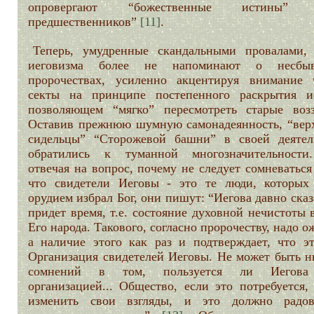
опровергают “божественные истины” 
предшественников”
[11]
.
Теперь, умудренные скандальными провалами,
иеговизма более не напоминают о несбыв
пророчествах, усиленно акцентируя внимание 
секты на принципе постепенного раскрытия и
позволяющем “мягко” пересмотреть старые возз
Оставив прежнюю шумную самонадеянность, “вер
сидельцы” “Сторожевой башни” в своей деятел
обратились к туманной многозначительности
отвечая на вопрос, почему не следует сомневаться
что свидетели Иеговы - это те люди, которых
орудием избрал Бог, они пишут: “Иегова давно сказ
придет время, т.е. состояние духовной нечистоты 
Его народа. Такового, согласно пророчеству, надо о
а наличие этого как раз и подтверждает, что эт
Организация свидетелей Иеговы. Не может быть н
сомнений в том, пользуется ли Иегова
организацией... Общество, если это потребуется,
изменить свои взгляды, и это должно радо