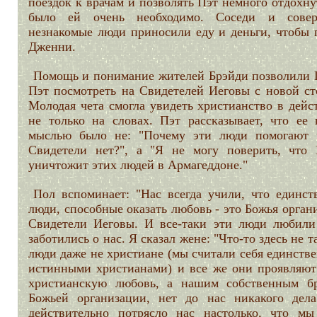
поездок к врачам и позволять Пэт немного отдохну
было ей очень необходимо. Соседи и сове
незнакомые люди приносили еду и деньги, чтобы 
Дженни.
Помощь и понимание жителей Брэйди позволили 
Пэт посмотреть на Свидетелей Иеговы с новой ст
Молодая чета смогла увидеть христианство в дейс
не только на словах. Пэт рассказывает, что ее 
мыслью было не: "Почему эти люди помогают 
Свидетели нет?", а "Я не могу поверить, что 
уничтожит этих людей в Армагеддоне."
Пол вспоминает: "Нас всегда учили, что единст
люди, способные оказать любовь - это Божья орган
Свидетели Иеговы. И все-таки эти люди любили
заботились о нас. Я сказал жене: "Что-то здесь не т
люди даже не христиане (мы считали себя единств
истинными христианами) и все же они проявляют
христианскую любовь, а нашим собственным бр
Божьей организации, нет до нас никакого дела
действительно потрясло нас настолько, что мы