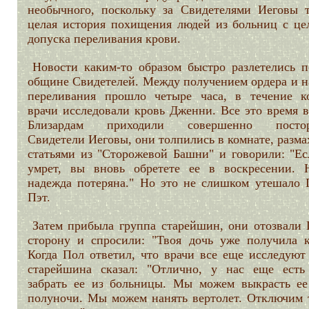
необычного, поскольку за Свидетелями Иеговы т
целая история похищения людей из больниц с це
допуска переливания крови.
Новости каким-то образом быстро разлетелись п
общине Свидетелей. Между получением ордера и н
переливания прошло четыре часа, в течение к
врачи исследовали кровь Дженни. Все это время в
Близардам приходили совершенно постор
Свидетели Иеговы, они толпились в комнате, разм
статьями из "Сторожевой Башни" и говорили: "Ес
умрет, вы вновь обретете ее в воскресении. 
надежда потеряна." Но это не слишком утешало 
Пэт.
Затем прибыла группа старейшин, они отозвали 
сторону и спросили: "Твоя дочь уже получила к
Когда Пол ответил, что врачи все еще исследуют 
старейшина сказал: "Отлично, у нас еще есть
забрать ее из больницы. Мы можем выкрасть ее
полуночи. Мы можем нанять вертолет. Отключим 