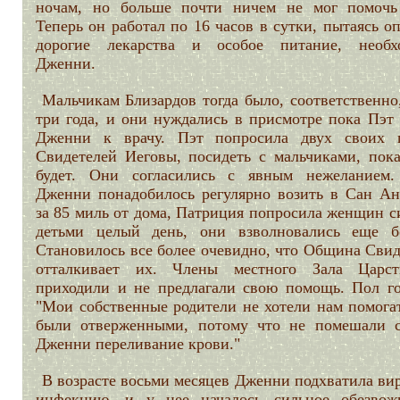
ночам, но больше почти ничем не мог помочь
Теперь он работал по 16 часов в сутки, пытаясь о
дорогие лекарства и особое питание, необх
Дженни.
Мальчикам Близардов тогда было, соответственно
три года, и они нуждались в присмотре пока Пэт 
Дженни к врачу. Пэт попросила двух своих п
Свидетелей Иеговы, посидеть с мальчиками, пока
будет. Они согласились с явным нежеланием.
Дженни понадобилось регулярно возить в Сан Ан
за 85 миль от дома, Патриция попросила женщин с
детьми целый день, они взволновались еще б
Становилось все более очевидно, что Община Свид
отталкивает их. Члены местного Зала Царс
приходили и не предлагали свою помощь. Пол го
"Мои собственные родители не хотели нам помога
были отверженными, потому что не помешали с
Дженни переливание крови."
В возрасте восьми месяцев Дженни подхватила ви
инфекцию, и у нее началось сильное обезвож