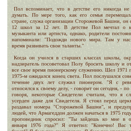
Пол вспоминает, что в детстве его никогда не
думать. По мере того, как его семья перемещал
стране, служа организации Сторожевой Башни, он 
12 школ за 12 лет. В детстве Пол мечтал о к
музыканта или артиста, однако, родители постоян
напоминали: "Подожди нового мира. Там у нас
время развивать свои таланты."
Когда он учился в старших классах школы, ок
надзиратель посоветовал Полу бросить школу и от
все свое время пионерскому служению. Шел 1971 г
1975-м ожидался конец света. Пол послушался сов
течение двух лет служил пионером. "Я с рев
относился к своему делу, - говорит он сегодня, - по
говоря, некоторые Свидетели считали, что я с
усерден даже для Свидетеля. Я стоял перед церк
раздавал номера "Сторожевой Башни", и предуп
людей, что Армагеддон должен начаться в 1975 год
проповедник спросил: "Ты зайдешь ко мне в 
января 1976 года?" Я ответил: "Конечно! Вас 