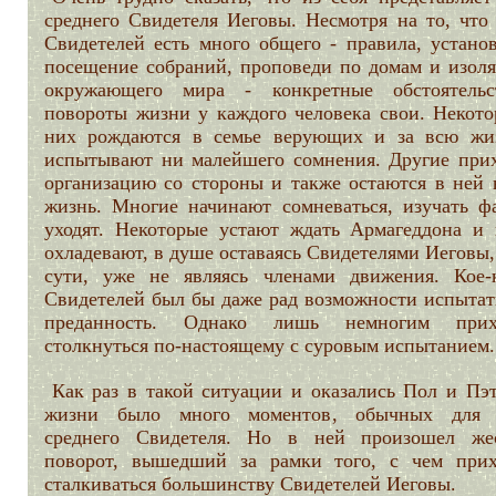
среднего Свидетеля Иеговы. Несмотря на то, что 
Свидетелей есть много общего - правила, установ
посещение собраний, проповеди по домам и изоля
окружающего мира - конкретные обстоятель
повороты жизни у каждого человека свои. Некото
них рождаются в семье верующих и за всю жи
испытывают ни малейшего сомнения. Другие прих
организацию со стороны и также остаются в ней 
жизнь. Многие начинают сомневаться, изучать ф
уходят. Некоторые устают ждать Армагеддона и 
охладевают, в душе оставаясь Свидетелями Иеговы,
сути, уже не являясь членами движения. Кое-
Свидетелей был бы даже рад возможности испытат
преданность. Однако лишь немногим прихо
столкнуться по-настоящему с суровым испытанием.
Как раз в такой ситуации и оказались Пол и Пэт
жизни было много моментов, обычных для 
среднего Свидетеля. Но в ней произошел же
поворот, вышедший за рамки того, с чем прих
сталкиваться большинству Свидетелей Иеговы.