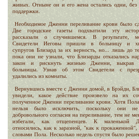
живых. Отныне он и его жена остались одни, без 
поддержки.
Необходимое Дженни переливание крови было сд
Две городские газеты подхватили эту ист
рассказали о случившемся. В результате, м
Свидетели Иеговы пришли в больницу и хв
супругов Близард за их верность, но... лишь до т
пока они не узнали, что Близарды отказались на
закон и рискнуть жизнью Дженни, выкрав 
больницы. Узнав об этом Свидетели с през
удалились из комнаты.
Вернувшись вместе с Дженни домой, в Брэйди, Бл
увидели, какое действие произвело на их со
полученное Дженни переливание крови. Хотя Пола
нельзя было исключить, поскольку они не
добровольного согласия на переливание, тем не ме
избегали, как отщепенцев. К маленькой Д
относились, как к заразной, "как к прокаженной",
словами Пола. Несколько недель спустя было реше