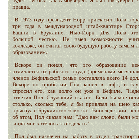
будет!" Я был так самоуверен. Я был так уверен, 
правда."
В 1973 году президент Норр пригласил Пола пора
три года в международной штаб-квартире Стор
Башни в Бруклине, Нью-Йорк. Для Пола эт
большой честью. Не имея возможности учи
колледже, он считал свою будущую работу самым 
образованием.
Вскоре он понял, что это образование не
отличается от рабского труда (временами месячна
членов Вефильской семьи составляла всего 14 дол
Вскоре по прибытии Пол зашел в лифт, и сл
спросил его, как долго он уже в Вефиле. "Неде
ответил Пол. Служащий сказал: "Если бы мне оста
столько, сколько тебе, я бы привязал на шею ка
прыгнул с Бруклинского моста." Впоследствии, вс
об этом, Пол сказал нам: "Даю вам слово, были м
когда мне хотелось это сделать."
Пол был назначен на работу в отдел транспорти