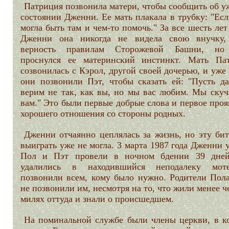
Патриция позвонила матери, чтобы сообщить об у
состоянии Дженни. Ее мать плакала в трубку: "Ес
могла быть там и чем-то помочь." За все шесть ле
Дженни она никогда не видела свою внучку,
верность правилам Сторожевой Башни, но 
проснулся ее материнский инстинкт. Мать Па
созвонилась с Кэрол, другой своей дочерью, и уже
они позвонили Пэт, чтобы сказать ей: "Пусть д
верим не так, как вы, но мы вас любим. Мы скуч
вам." Это были первые добрые слова и первое про
хорошего отношения со стороны родных.
Дженни отчаянно цеплялась за жизнь, но эту бит
выиграть уже не могла. 3 марта 1987 года Дженни 
Пол и Пэт провели в ночном бдении 39 дне
удалились в находившийся неподалеку мот
позвонили всем, кому было нужно. Родители Пола
не позвонили им, несмотря на то, что жили менее ч
милях оттуда и знали о происшедшем.
На поминальной службе были члены церкви, в к