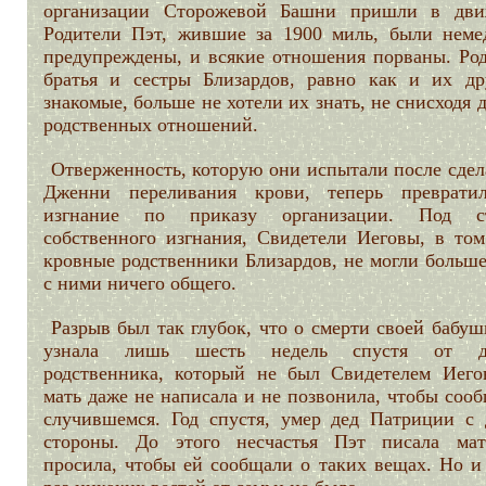
организации Сторожевой Башни пришли в дви
Родители Пэт, жившие за 1900 миль, были неме
предупреждены, и всякие отношения порваны. Род
братья и сестры Близардов, равно как и их др
знакомые, больше не хотели их знать, не снисходя 
родственных отношений.
Отверженность, которую они испытали после сдел
Дженни переливания крови, теперь преврати
изгнание по приказу организации. Под ст
собственного изгнания, Свидетели Иеговы, в том
кровные родственники Близардов, не могли больше
с ними ничего общего.
Разрыв был так глубок, что о смерти своей бабу
узнала лишь шесть недель спустя от др
родственника, который не был Свидетелем Иего
мать даже не написала и не позвонила, чтобы соо
случившемся. Год спустя, умер дед Патриции с 
стороны. До этого несчастья Пэт писала ма
просила, чтобы ей сообщали о таких вещах. Но и 