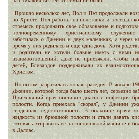
раз никаких вестей от семьи не было.
Прошло несколько лет, Пол и Пэт продолжали воз
во Христе. Пол работал на полставки и посещал к
стремясь продолжить свое образование и подготов
полновременному христианскому служению
заботилась о Дженни и двух мальчиках, а через к
время у них родилась и еще одна дочь. Хотя родст
и родители не хотели больше иметь с ними н
взаимоотношений, даже не приезжали, чтобы нав
детей, Близардов поддерживали их взаимоотнош
Христом.
Но потом разразилась новая трагедия. В январе 19
Дженни, которой тогда было шесть лет, серьезно за
Приехавший врач поставил диагноз: инфекция б
полости. Когда приехала "скорая", у Дженни уж
сердечная недостаточность. В больнице врачи от
жидкость из брюшной полости и стали давать кис
готовясь отправить ее на специальной машине в б
в Даллас.