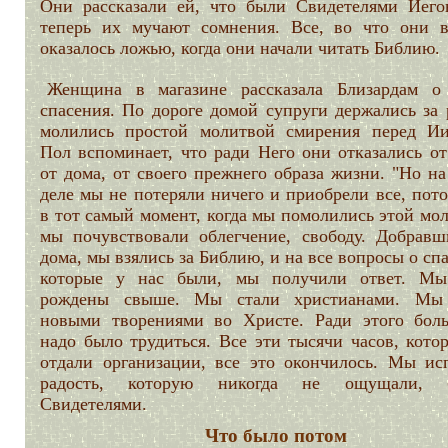
Они рассказали ей, что были Свидетелями Иего
теперь их мучают сомнения. Все, во что они в
оказалось ложью, когда они начали читать Библию.
Женщина в магазине рассказала Близардам о
спасения. По дороге домой супруги держались за 
молились простой молитвой смирения перед Ии
Пол вспоминает, что ради Него они отказались от
от дома, от своего прежнего образа жизни. "Но н
деле мы не потеряли ничего и приобрели все, пот
в тот самый момент, когда мы помолились этой мо
мы почувствовали облегчение, свободу. Добравш
дома, мы взялись за Библию, и на все вопросы о сп
которые у нас были, мы получили ответ. М
рождены свыше. Мы стали христианами. Мы
новыми творениями во Христе. Ради этого бол
надо было трудиться. Все эти тысячи часов, кото
отдали организации, все это окончилось. Мы ис
радость, которую никогда не ощущали, б
Свидетелями.
Что было потом