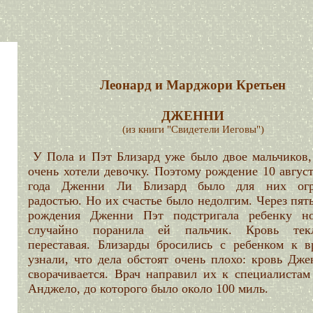
Леонард и Марджори Кретьен
ДЖЕННИ
(из книги "Свидетели Иеговы")
У Пола и Пэт Близард уже было двое мальчиков,
очень хотели девочку. Поэтому рождение 10 авгус
года Дженни Ли Близард было для них огр
радостью. Но их счастье было недолгим. Через пят
рождения Дженни Пэт подстригала ребенку н
случайно поранила ей пальчик. Кровь тек
переставая. Близарды бросились с ребенком к в
узнали, что дела обстоят очень плохо: кровь Дже
сворачивается. Врач направил их к специалистам
Анджело, до которого было около 100 миль.