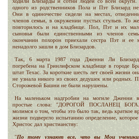
ходили Близарды и сотни людей со всей округи.
одного из родственников Пола и Пэт Близард не
Они в одиночестве сидели на местах, отведенн
членов семьи, в окружении пустых стульев. То же
повторилось и на кладбище. Пол, Пэт и их мал
сыновья были единственными из членов сем
окончании похорон приехали сестра Пэт и ее 
ненадолго зашли в дом Близардов.
Так, 6 марта 1987 года Дженни Ли Близар
погребена на Гринлифском кладбище в городе Бра
штат Техас. За короткие шесть лет своей жизни он
не узнала никого из своих дедушек или родных. П
Сторожевой Башни не были нарушены.
На маленьком надгробии на могиле Дженни 
простые слова: "ДОРОГОЙ ПОСЛАНЕЦ БОГА
молимся о том, чтобы это было так, ведь краткое в
жизни подвергло испытанию определение, которое
Христос дал христианству:
"
По тому узнают все, что вы Мои ученики