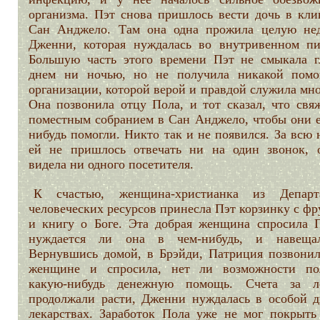
организма. Пэт снова пришлось вести дочь в кли
Сан Анджело. Там она одна прожила целую не
Дженни, которая нуждалась во внутривенном пи
Большую часть этого времени Пэт не смыкала г
днем ни ночью, но не получила никакой пом
организации, которой верой и правдой служила мно
Она позвонила отцу Пола, и тот сказал, что свяж
поместным собранием в Сан Анджело, чтобы они е
нибудь помогли. Никто так и не появился. За всю
ей не пришлось отвечать ни на один звонок, 
видела ни одного посетителя.
К счастью, женщина-христианка из Департ
человеческих ресурсов принесла Пэт корзинку с ф
и книгу о Боге. Эта добрая женщина спросила П
нуждается ли она в чем-нибудь, и навеща
Вернувшись домой, в Брэйди, Патриция позвонил
женщине и спросила, нет ли возможности по
какую-нибудь денежную помощь. Счета за л
продолжали расти, Дженни нуждалась в особой д
лекарствах. Заработок Пола уже не мог покрыть