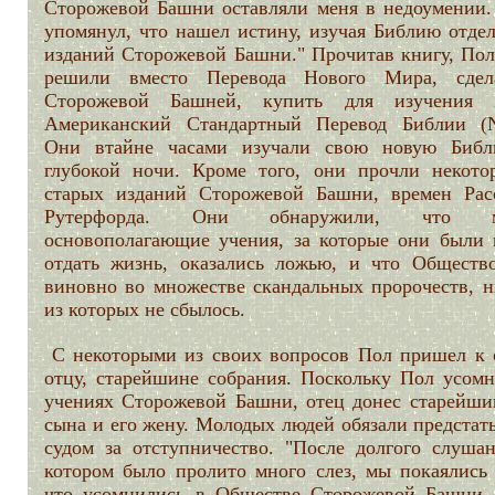
Сторожевой Башни оставляли меня в недоумении.
упомянул, что нашел истину, изучая Библию отдел
изданий Сторожевой Башни." Прочитав книгу, Пол
решили вместо Перевода Нового Мира, сдел
Сторожевой Башней, купить для изучения 
Американский Стандартный Перевод Библии (
Они втайне часами изучали свою новую Биб
глубокой ночи. Кроме того, они прочли некото
старых изданий Сторожевой Башни, времен Рас
Рутерфорда. Они обнаружили, что м
основополагающие учения, за которые они были 
отдать жизнь, оказались ложью, и что Обществ
виновно во множестве скандальных пророчеств, н
из которых не сбылось.
С некоторыми из своих вопросов Пол пришел к 
отцу, старейшине собрания. Поскольку Пол усомн
учениях Сторожевой Башни, отец донес старейши
сына и его жену. Молодых людей обязали предстат
судом за отступничество. "После долгого слушан
котором было пролито много слез, мы покаялись 
что усомнились в Обществе Сторожевой Башни,