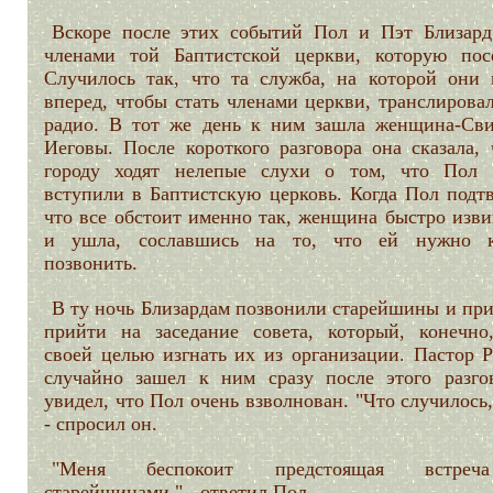
Вскоре после этих событий Пол и Пэт Близард
членами той Баптистской церкви, которую пос
Случилось так, что та служба, на которой они
вперед, чтобы стать членами церкви, транслирова
радио. В тот же день к ним зашла женщина-Сви
Иеговы. После короткого разговора она сказала, 
городу ходят нелепые слухи о том, что Пол
вступили в Баптистскую церковь. Когда Пол подтв
что все обстоит именно так, женщина быстро изви
и ушла, сославшись на то, что ей нужно к
позвонить.
В ту ночь Близардам позвонили старейшины и при
прийти на заседание совета, который, конечно
своей целью изгнать их из организации. Пастор 
случайно зашел к ним сразу после этого разго
увидел, что Пол очень взволнован. "Что случилось
- спросил он.
"Меня беспокоит предстоящая встре
старейшинами," - ответил Пол.