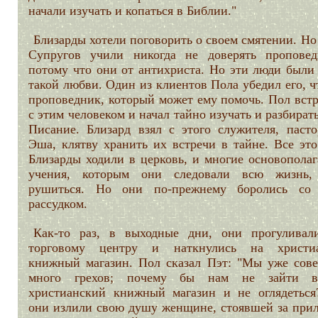
начали изучать и копаться в Библии."
Близарды хотели поговорить о своем смятении. Но
Супругов учили никогда не доверять проповед
потому что они от антихриста. Но эти люди были
такой любви. Один из клиентов Пола убедил его, ч
проповедник, который может ему помочь. Пол встр
с этим человеком и начал тайно изучать и разбират
Писание. Близард взял с этого служителя, пасто
Эша, клятву хранить их встречи в тайне. Все это
Близарды ходили в церковь, и многие основопола
учения, которым они следовали всю жизнь,
рушиться. Но они по-прежнему боролись со
рассудком.
Как-то раз, в выходные дни, они прогуливал
торговому центру и наткнулись на христи
книжный магазин. Пол сказал Пэт: "Мы уже сов
много грехов; почему бы нам не зайти в
христианский книжный магазин и не оглядеться
они излили свою душу женщине, стоявшей за прил