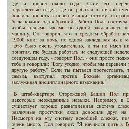
где и провел около года. Затем его пере
переплетный отдел, где он работал в ночной смен
боялись попасть в переплетчики, потому что рабо
была крайне однообразной. Работа Пола состояла 
чтобы целыми часами по одной закладывать к
машину. Он говорил, что в среднем обрабатывал
19000 книг за ночь, по одной закладывая их в м
"Это было очень утомительно, и ты не имел ни
понятия, где будешь работать на следующей недел
следующем году, - говорит Пол, - они просто подх
тебе и говорили: "Богу угодно, чтобы мы перевели 
другую работу." Если ты пытался протестовать, т
самым, выступал против Божьей организа
заслуживал дисциплинарного взыскания."
В штаб-квартире Сторожевой Башни Пол пр
некоторые неожиданные навыки. Например, в 
существует хорошо разветвленная система слеж
различные проступки люди доносили друг на 
Несмотря на эту систему всеобщей слежки, пи
очень много. Пол говорит: "Я научился пить в В