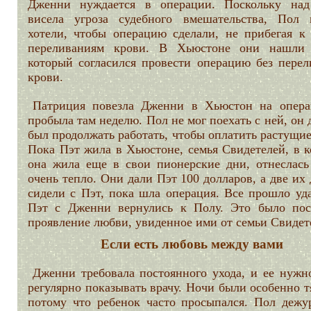
Дженни нуждается в операции. Поскольку на
висела угроза судебного вмешательства, Пол
хотели, чтобы операцию сделали, не прибегая к
переливаниям крови. В Хьюстоне они нашли 
который согласился провести операцию без перел
крови.
Патриция повезла Дженни в Хьюстон на опер
пробыла там неделю. Пол не мог поехать с ней, он
был продолжать работать, чтобы оплатить растущие
Пока Пэт жила в Хьюстоне, семья Свидетелей, в к
она жила еще в свои пионерские дни, отнеслась
очень тепло. Они дали Пэт 100 долларов, а две их
сидели с Пэт, пока шла операция. Все прошло уда
Пэт с Дженни вернулись к Полу. Это было пос
проявление любви, увиденное ими от семьи Свидет
Если есть любовь между вами
Дженни требовала постоянного ухода, и ее нужн
регулярно показывать врачу. Ночи были особенно 
потому что ребенок часто просыпался. Пол дежу