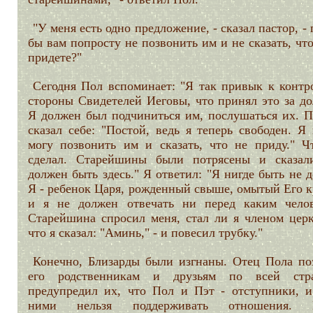
"У меня есть одно предложение, - сказал пастор, -
бы вам попросту не позвонить им и не сказать, чт
придете?"
Сегодня Пол вспоминает: "Я так привык к контр
стороны Свидетелей Иеговы, что принял это за до
Я должен был подчиниться им, послушаться их. П
сказал себе: "Постой, ведь я теперь свободен. Я
могу позвонить им и сказать, что не приду." Ч
сделал. Старейшины были потрясены и сказал
должен быть здесь." Я ответил: "Я нигде быть не 
Я - ребенок Царя, рожденный свыше, омытый Его к
и я не должен отвечать ни перед каким челов
Старейшина спросил меня, стал ли я членом церк
что я сказал: "Аминь," - и повесил трубку."
Конечно, Близарды были изгнаны. Отец Пола по
его родственникам и друзьям по всей стр
предупредил их, что Пол и Пэт - отступники, и
ними нельзя поддерживать отношения. К