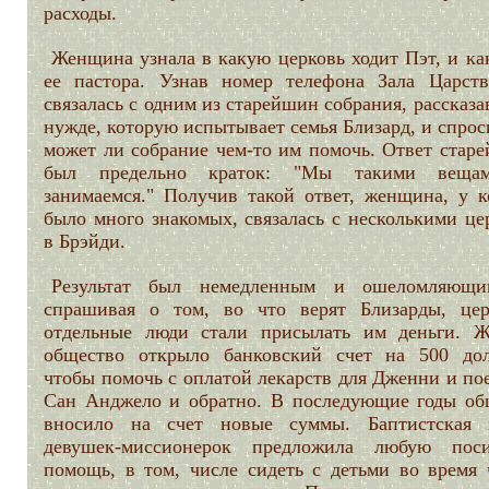
расходы.
Женщина узнала в какую церковь ходит Пэт, и ка
ее пастора. Узнав номер телефона Зала Царств
связалась с одним из старейшин собрания, рассказа
нужде, которую испытывает семья Близард, и спрос
может ли собрание чем-то им помочь. Ответ стар
был предельно краток: "Мы такими веща
занимаемся." Получив такой ответ, женщина, у к
было много знакомых, связалась с несколькими це
в Брэйди.
Результат был немедленным и ошеломляющ
спрашивая о том, во что верят Близарды, це
отдельные люди стали присылать им деньги. Ж
общество открыло банковский счет на 500 дол
чтобы помочь с оплатой лекарств для Дженни и по
Сан Анджело и обратно. В последующие годы об
вносило на счет новые суммы. Баптистская 
девушек-миссионерок предложила любую пос
помощь, в том, числе сидеть с детьми во время 