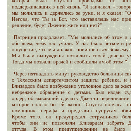
которая была опутана проводами от аппар
поддерживавших в ней жизнь. "Я заплакал, - говори
мы молились и держались за руки, и я сказал: "О
Иегова, что Ты за Бог, что заставляешь нас при
решение, будет Дженни жить или нет?"
Патриция продолжает: "Мы молились об этом и 
обо всем, чему нас учили. У нас было четкое и р
ощущение, что мы должны повиноваться Божьему з
Мы были вынуждены позволить своей дочери ум
Тогда мы позвали врачей и сообщили им об этом."
Через пятнадцать минут руководство больницы св
с Техасским департаментом защиты ребенка, и 
Близардов было возбуждено уголовное дело за жес
небрежное обращение с детьми. Был издан су
ордер, обязывавший сделать Дженни переливание 
которое спасло бы ей жизнь. Спустя полчаса по
помощник шерифа и предъявил супругам обви
Кроме того, он предупредил сотрудников бол
чтобы они не позволяли Близардам забрать 
оттуда. В этом предупреждении не было н