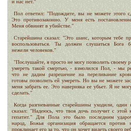
и нас нет."
Пол ответил: "Подождите, вы не можете этого сд
Это противозаконно. У меня есть постановление
Меня обвинят в убийстве."
Старейшина сказал: "Это шанс, которым тебе пр
воспользоваться. Ты должен слушаться Бога б
нежели человеков."
"Послушайте, я просто не могу позволить своему 
умереть такой смертью, - взмолился Пол, - мы р
что не дадим разрешение на переливание кро
готовы позволить ей умереть. Но вы не можете за
меня забрать ее. Это наверняка ее убьет. Я не мог
сделать."
Когда разгневанные старейшины уходили, один 
сказал: "Надеюсь, что твоя дочь получит с этой 
гепатит." Для Пола это было последним ударо
народ, Божья организация обращается против 
проклинает его за то, что он хочет видеть своего ре