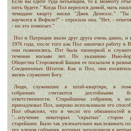
Если вы едите туда непьющим, то к моменту отъе
пить будете." Когда Пол вернулся домой, мать нашл
чемодане кварту виски "Джек Дениэлс." "Ты
научился в Вефиле?" - спросила она. "Нет, - ответ
- но это помогает."
Пол и Патриция знали друг друга очень давно, и
1976 года, после того как Пол закончил работу в 
они поженились. Пэт была пионеркой и служит
течении восьми лет. По указанию Нью-йор
Общества Сторожевой Башни ее посылали в разные
Соединенных Штатов. Как и Пол, она посвятил
жизнь служению Богу.
Люди, служившие в штаб-квартире, в пом
собраниях считаются достойными бо
ответственности. Старейшины собрания, к ко
принадлежал Пол, широко использовали его способ
Пол объяснял, что в число его обязанностей в
"...изучение некоторых "скрытых" сторон 
старейшин. Было так увлекательно выслеживать по
тех членов собрания, которых заподозрили в непр