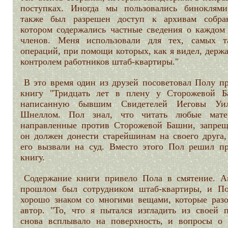
поступках. Иногда мы пользовались биноклям
также был разрешен доступ к архивам собра
котором содержались частные сведения о каждом 
членов. Меня использовали для тех, самых т
операций, при помощи которых, как я видел, держ
контролем работников штаб-квартиры."
В это время один из друзей посоветовал Полу пр
книгу "Тридцать лет в плену у Сторожевой Б
написанную бывшим Свидетелей Иеговы Уил
Шнеллом. Пол знал, что читать любые мате
направленные против Сторожевой Башни, запрещ
он должен донести старейшинам на своего друга,
его вызвали на суд. Вместо этого Пол решил пр
книгу.
Содержание книги привело Пола в смятение. А
прошлом был сотрудником штаб-квартиры, и П
хорошо знаком со многими вещами, которые разо
автор. "То, что я пытался изгладить из своей п
снова всплывало на поверхность, и вопросы о 