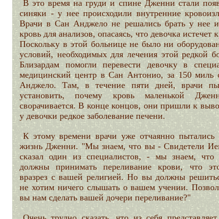
В это время на груди и спине Дженни стали появ
синяки - у нее происходили внутренние кровоизл
Врачи в Сан Анджело не решались брать у нее и
кровь для анализов, опасаясь, что девочка истечет 
Поскольку в этой больнице не было ни оборудован
условий, необходимых для лечения этой редкой бо
Близардам помогли перевести девочку в специ
медицинский центр в Сан Антонио, за 150 миль 
Анджело. Там, в течение пяти дней, врачи пы
установить, почему кровь маленькой Джен
сворачивается. В конце концов, они пришли к выво
у девочки редкое заболевание печени.
К этому времени врачи уже отчаянно пытались 
жизнь Дженни. "Мы знаем, что вы - Свидетели Иег
сказал один из специалистов, - мы знаем, что
должны принимать переливание крови, что эт
вразрез с вашей религией. Но вы должны решить
не хотим ничего слышать о вашем учении. Позвол
вы нам сделать вашей дочери переливание?"
Очень трудно сказать, что из себя представляет