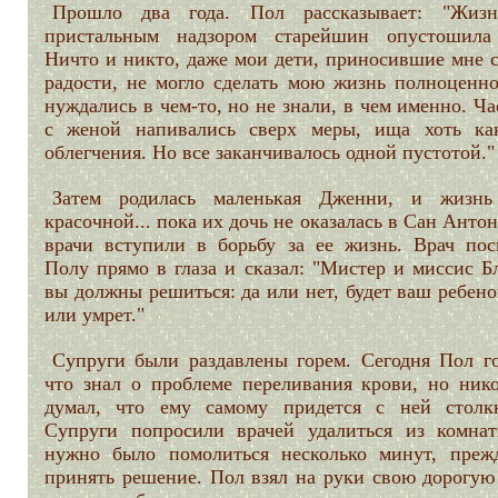
Прошло два года. Пол рассказывает: "Жиз
пристальным надзором старейшин опустошила
Ничто и никто, даже мои дети, приносившие мне с
радости, не могло сделать мою жизнь полноценн
нуждались в чем-то, но не знали, в чем именно. Ч
с женой напивались сверх меры, ища хоть как
облегчения. Но все заканчивалось одной пустотой."
Затем родилась маленькая Дженни, и жизнь
красочной... пока их дочь не оказалась в Сан Антон
врачи вступили в борьбу за ее жизнь. Врач пос
Полу прямо в глаза и сказал: "Мистер и миссис Б
вы должны решиться: да или нет, будет ваш ребен
или умрет."
Супруги были раздавлены горем. Сегодня Пол го
что знал о проблеме переливания крови, но нико
думал, что ему самому придется с ней столкн
Супруги попросили врачей удалиться из комна
нужно было помолиться несколько минут, преж
принять решение. Пол взял на руки свою дорогую 