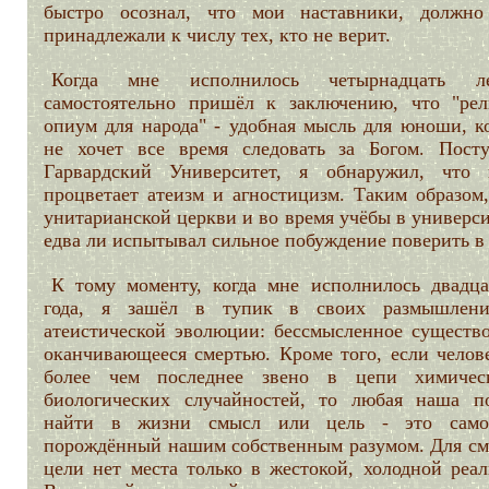
быстро осознал, что мои наставники, должно
принадлежали к числу тех, кто не верит.
Когда мне исполнилось четырнадцать л
самостоятельно пришёл к заключению, что "рел
опиум для народа" - удобная мысль для юноши, к
не хочет все время следовать за Богом. Пост
Гарвардский Университет, я обнаружил, что
процветает атеизм и агностицизм. Таким образом,
унитарианской церкви и во время учёбы в универси
едва ли испытывал сильное побуждение поверить в 
К тому моменту, когда мне исполнилось двадца
года, я зашёл в тупик в своих размышлен
атеистической эволюции: бессмысленное существо
оканчивающееся смертью. Кроме того, если челове
более чем последнее звено в цепи химиче
биологических случайностей, то любая наша п
найти в жизни смысл или цель - это само
порождённый нашим собственным разумом. Для см
цели нет места только в жестокой, холодной реал