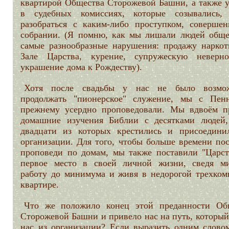
квартирой Общества Сторожевой Башни, а также у
в судебных комиссиях, которые созывались,
разобраться с каким-либо проступком, соверше
собрании. (Я помню, как мы лишали людей обще
самые разнообразные нарушения: продажу наркот
Зале Царства, курение, супружескую неверн
украшение дома к Рождеству).
Хотя после свадьбы у нас не было возмо
продолжать "пионерское" служение, мы с Пен
прежнему усердно проповедовали. Мы вдвоём п
домашние изучения Библии с десятками людей,
двадцати из которых крестились и присоедини
организации. Для того, чтобы больше времени пос
проповеди по домам, мы также поставили "Царст
первое место в своей личной жизни, сведя м
работу до минимума и живя в недорогой трехком
квартире.
Что же положило конец этой преданности Об
Сторожевой Башни и привело нас на путь, который
нас из организации? Если выразить одним словом