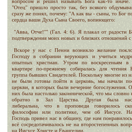
вопросом и решил называть Бога как-то иначе.
"Отец" пришло просто так, без всякого обдумыва
сразу же понял, почему: "А как вы - сыны, то Бог п
сердца ваши Духа Сына Своего, вопиющего:
"Авва, Отче!"" (Гал. 4: 6). Я плакал от радости 
подтверждения моих новых и близких отношений с
Вскоре у нас с Пенни возникло желание покло
Господу в собрании верующих и учиться мудр
опытных христиан. Утром по воскресеньям в
квартире по-прежнему собиралась для чтения 
группа бывших Свидетелей. Поскольку многие из н
не были готовы пойти в церковь, мы начали по
церкви, в которых были вечерние богослужения. О
них была настолько законнической, что мы словно
обратно в Зал Царства. Другая была наст
либеральна, что в проповеди говорилось ск
философии или политике, чем об Иисусе. На
Господь привел нас в общину, где нам понравилось
всё сосредотачивалось не на второстепенных вопр
на Иисусе Христе и Евангелии.