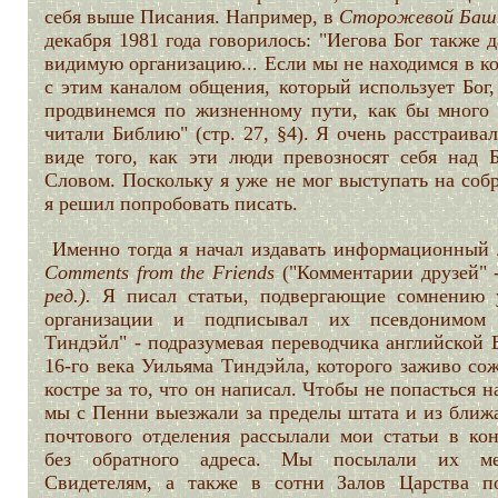
себя выше Писания. Например, в
Сторожевой Баш
декабря 1981 года говорилось: "Иегова Бог также 
видимую организацию... Если мы не находимся в к
с этим каналом общения, который использует Бог,
продвинемся по жизненному пути, как бы много
читали Библию" (стр. 27, §4). Я очень расстраива
виде того, как эти люди превозносят себя над 
Словом. Поскольку я уже не мог выступать на соб
я решил попробовать писать.
Именно тогда я начал издавать информационный 
Comments from the Friends
("Комментарии друзей" 
ред.).
Я писал статьи, подвергающие сомнению 
организации и подписывал их псевдонимом
Тиндэйл" - подразумевая переводчика английской 
16-го века Уильяма Тиндэйла, которого заживо со
костре за то, что он написал. Чтобы не попасться на
мы с Пенни выезжали за пределы штата и из ближ
почтового отделения рассылали мои статьи в кон
без обратного адреса. Мы посылали их ме
Свидетелям, а также в сотни Залов Царства п