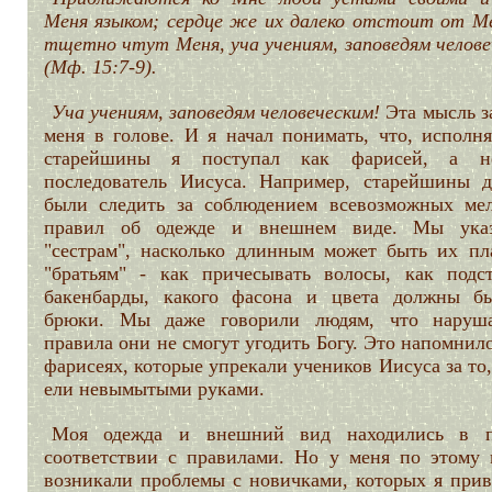
Меня языком; сердце же их далеко отстоит от Ме
тщетно чтут Меня, уча учениям, заповедям челове
(Мф. 15:7-9).
Уча учениям, заповедям человеческим!
Эта мысль з
меня в голове. И я начал понимать, что, исполня
старейшины я поступал как фарисей, а н
последователь Иисуса. Например, старейшины 
были следить за соблюдением всевозможных ме
правил об одежде и внешнем виде. Мы ука
"сестрам", насколько длинным может быть их пла
"братьям" - как причесывать волосы, как подст
бакенбарды, какого фасона и цвета должны б
брюки. Мы даже говорили людям, что наруш
правила они не смогут угодить Богу. Это напомнил
фарисеях, которые упрекали учеников Иисуса за то,
ели невымытыми руками.
Моя одежда и внешний вид находились в 
соответствии с правилами. Но у меня по этому 
возникали проблемы с новичками, которых я прив