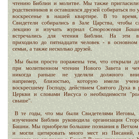
чтению Библии и молитве. Мы также пригласили
родственников и оставшихся друзей собираться по 
воскресенье в нашей квартире. В то время,
Свидетели собирались в Зале Царства, чтобы с
лекцию и изучать журнал
Сторожевая Башн
встречались для чтения Библии. На эти в
приходило до пятнадцати человек - в основном
семьи, а также несколько друзей.
Мы были просто поражены тем, что открыли дл
при молитвенном чтении Нового Завета и ч
никогда раньше не уделяли должного вним
например, близостью, которую имели учен
воскресшему Господу, действием Святого Духа в 
Церкви и словами Иисуса о необходимости "ро
свыше".
В те годы, что мы были Свидетелями Иеговы,
изучением Библии руководила организация Стор
Башни. Мы приобрели большие познания в Ветхом 
и могли цитировать много мест из Писаний,