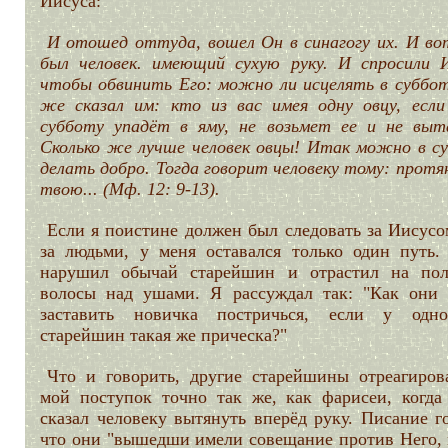
Иисуса:
И отошед оттуда, вошел Он в синагогу их. И во
был человек. имеющий сухую руку. И спросили И
чтобы обвинить Его: можно ли исцелять в суббо
же сказал им: кто из вас имея одну овцу, если
субботу упадёт в яму, не возьмет ее и не вы
Сколько же лучше человек овцы! Итак можно в с
делать добро. Тогда говорит человеку тому: протя
твою... (Мф. 12:
9-13).
Если я поистине должен был следовать за Иисусо
за людьми, у меня оставался только один путь.
нарушил обычай старейшин и отрастил на по
волосы над ушами. Я рассуждал так: "Как они 
заставить новичка постричься, если у одн
старейшин такая же прическа?"
Что и говорить, другие старейшины отреагиров
мой поступок точно так же, как фарисеи, когда
сказал человеку вытянуть вперёд руку. Писание г
что они "вышедши имели совещание против Него, 