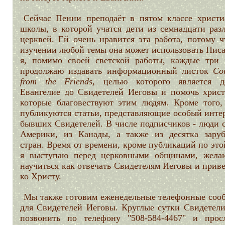
Сейчас Пенни преподаёт в пятом классе христи
школы, в которой учатся дети из семнадцати раз
церквей. Ей очень нравится эта работа, потому ч
изучении любой темы она может использовать Писа
я, помимо своей светской работы, каждые три 
продолжаю издавать информационный листок
Co
from the Friends,
целью которого является д
Евангелие до Свидетелей Иеговы и помочь христ
которые благовествуют этим людям. Кроме того,
публикуются статьи, представляющие особый интер
бывших Свидетелей. В числе подписчиков - люди с
Америки, из Канады, а также из десятка зару
стран. Время от времени, кроме публикаций по это
я выступаю перед церковными общинами, жел
научиться как отвечать Свидетелям Иеговы и прив
ко Христу.
Мы также готовим еженедельные телефонные соо
для Свидетелей Иеговы. Круглые сутки Свидетели
позвонить по телефону "508-584-4467" и прос