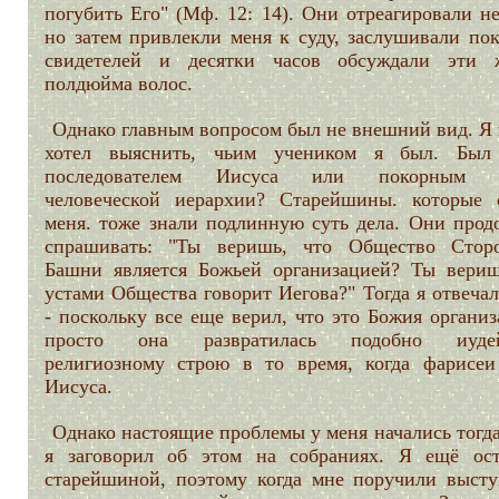
погубить Его" (Мф. 12: 14). Они отреагировали не
но затем привлекли меня к суду, заслушивали пок
свидетелей и десятки часов обсуждали эти 
полдюйма волос.
Однако главным вопросом был не внешний вид. Я 
хотел выяснить, чьим учеником я был. Бы
последователем Иисуса или покорным с
человеческой иерархии? Старейшины. которые 
меня. тоже знали подлинную суть дела. Они прод
спрашивать: "Ты веришь, что Общество Стор
Башни является Божьей организацией? Ты вериш
устами Общества говорит Иегова?" Тогда я отвеча
-
поскольку все еще верил, что это Божия организ
просто она развратилась подобно иудей
религиозному строю в то время, когда фарисеи
Иисуса.
Однако настоящие проблемы у меня начались тогда
я заговорил об этом на собраниях. Я ещё ост
старейшиной, поэтому когда мне поручили высту