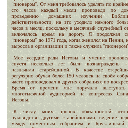
"пионером". От меня требовалось уделять по крайн
сто часов каждый месяц проповеди по до
проведению домашних изучении Библ
действительности, на это уходило намного боль
часов в месяц, поскольку в месячный служебный о
включалось время на дорогу. Я продолжал с
"пионером" до 1971 года, когда женился на Пенни, 
выросла в организации и также служила "пионером"
Мое усердие ради Иеговы и умение проповед
спустя несколько лет были вознаграждены 
назначили старейшиной. В качестве старей
регулярно обучал более 150 человек на своём соб
часто проповедовал в других собраниях по воскре
Время от времени мне поручали выступать
многотысячной аудиторией на конгрессах Свид
Иеговы.
К числу моих прочих обязанностей относ
руководство другими старейшинами, ведение пер
между поместным собранием и Бруклинской