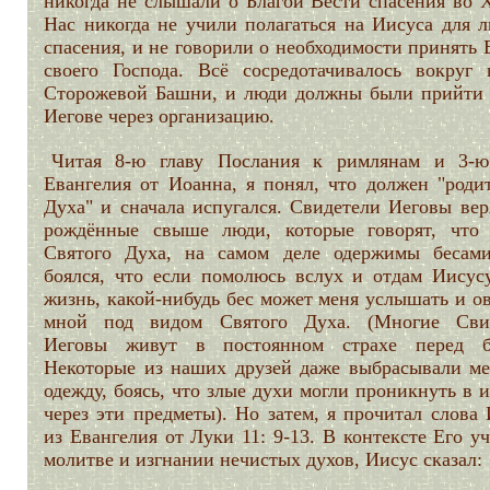
никогда не слышали о Благой Вести спасения во Х
Нас никогда не учили полагаться на Иисуса для л
спасения, и не говорили о необходимости принять 
своего Господа. Всё сосредотачивалось вокруг 
Сторожевой Башни, и люди должны были прийти 
Иегове через организацию.
Читая 8-ю главу Послания к римлянам и 3-ю
Евангелия от Иоанна, я понял, что должен "родит
Духа" и сначала испугался. Свидетели Иеговы вер
рождённые свыше люди, которые говорят, что
Святого Духа, на самом деле одержимы бесам
боялся, что если помолюсь вслух и отдам Иисус
жизнь, какой-нибудь бес может меня услышать и о
мной под видом Святого Духа. (Многие Сви
Иеговы живут в постоянном страхе перед б
Некоторые из наших друзей даже выбрасывали ме
одежду, боясь, что злые духи могли проникнуть в 
через эти предметы). Но затем, я прочитал слова
из Евангелия от Луки 11: 9-13. В контексте Его у
молитве и изгнании нечистых духов, Иисус сказал: