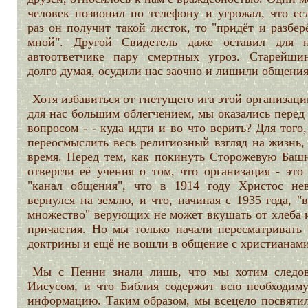
человек позвонил по телефону и угрожал, что е
раз он получит такой листок, то "придёт и разбер
мной". Другой Свидетель даже оставил для 
автоответчике пару смертных угроз. Старейши
долго думая, осудили нас заочно и лишили общения
Хотя избавиться от гнетущего ига этой организац
для нас большим облегчением, мы оказались перед
вопросом - - куда идти и во что верить? Для того
переосмыслить весь религиозный взгляд на жизнь,
время. Перед тем, как покинуть Сторожевую Баш
отвергли её учения о том, что организация - это
"канал общения", что в 1914 году Христос не
вернулся на землю, и что, начиная с 1935 года, "
множество" верующих не может вкушать от хлеба 
причастия. Но мы только начали пересматривать 
доктрины и ещё не вошли в общение с христианами
Мы с Пенни знали лишь, что мы хотим следов
Иисусом, и что Библия содержит всю необходим
информацию. Таким образом, мы всецело посвятил