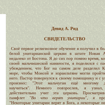
Девид А. Рид
СВИДЕТЕЛЬСТВО
Своё первое религиозное обучение я получил в б
белой унитарианской церкви в штате Новая А
недалеко от Бостона. Я до сих пор помню время, ко
своей мальчишеской наивности, я поделился с па
убеждением, что Бог на самом деле разделил К
море, чтобы Моисей и израильтяне могли пройти
него. Пастор повернулся к своему помощнику и с 
произнес: "Этот мальчуган ещё многому д
научиться". Немного повзрослев, я узнал
действительно учит эта церковь. Просматри
памфлет
"Во что верят унитарии", я
проч
"Некоторые унитарии верят в Бога, а некоторые не