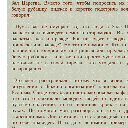
Зал Царства. Вместо того, чтобы попросить их 
белую рубашку, пиджак и коротко подстричь вол
говорил:
"Пусть вас не смущает то, что люди в Зале Ц
одеваются и выглядят немного старомодно. Вы 
одеваться как и прежде. Бог не судит о людях
прическе или одежде". Но это не помогало. Кто-то
непременно говорил им постричься или предлага
белую рубашку - или же они просто чувствовал
настолько не в своей тарелке, что уходили и 
возвращались.
Это меня расстраивало, потому что я верил, 
вступления в "Божию организацию" зависела их 
Если мы, Свидетели. были настолько похожи на фа
что это отталкивало молодых людей от единств
пути ко спасению, то их невинная кровь - на
руках. Не помогли мои разговоры об этом с д
старейшинами. Они считали, что старомодный сти
по себе праведен. И тогда я вспомнил пример