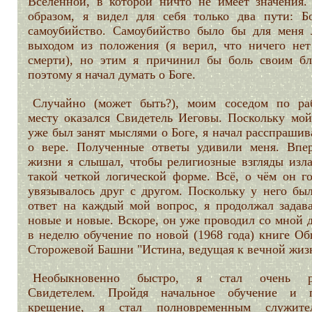
Вселенной, в которой ничто не имеет значения.
образом, я видел для себя только два пути: Б
самоубийство. Самоубийство было бы для меня 
выходом из положения (я верил, что ничего нет
смерти), но этим я причинил бы боль своим бл
поэтому я начал думать о Боге.
Случайно (может быть?), моим соседом по ра
месту оказался Свидетель Иеговы. Поскольку мой
уже был занят мыслями о Боге, я начал расспрашив
о вере. Полученные ответы удивили меня. Впе
жизни я слышал, чтобы религиозные взгляды изла
такой четкой логической форме. Всё, о чём он го
увязывалось друг с другом. Поскольку у него был
ответ на каждый мой вопрос, я продолжал задава
новые и новые. Вскоре, он уже проводил со мной 
в неделю обучение по новой (1968 года) книге Об
Сторожевой Башни "Истина, ведущая к вечной жиз
Необыкновенно быстро, я стал очень р
Свидетелем. Пройдя начальное обучение и 
крещение, я стал полновременным служите