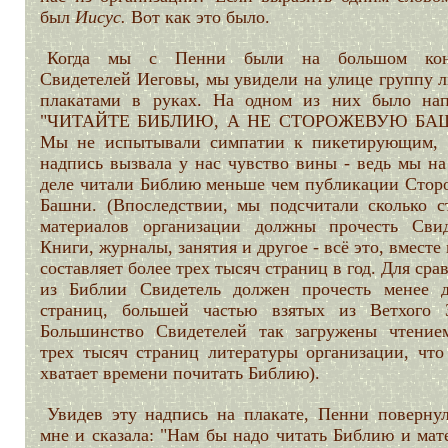
был
Иисус.
Вот как это было.
Когда мы с Пенни были на большом конг
Свидетелей Иеговы, мы увидели на улице группу л
плакатами в руках. На одном из них было нап
"ЧИТАЙТЕ БИБЛИЮ, А НЕ СТОРОЖЕВУЮ БА
Мы не испытывали симпатии к пикетирующим, 
надпись вызвала у нас чувство вины - ведь мы на
деле читали Библию меньше чем публикации Стор
Башни. (Впоследствии, мы подсчитали сколько с
материалов организации должны прочесть Свид
Книги, журналы, занятия и другое - всё это, вместе 
составляет более трех тысяч страниц в год. Для сра
из Библии Свидетель должен прочесть менее д
страниц, большей частью взятых из Ветхого З
Большинство Свидетелей так загружены чтение
трех тысяч страниц литературы организации, что
хватает времени почитать Библию).
Увидев эту надпись на плакате, Пенни повернул
мне и сказала: "Нам бы надо читать Библию и мат