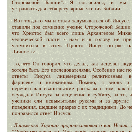
Сторожевой Башни". Я согласился, и мы н
устраивать для себя регулярные чтения Библии.
Вот тогда-то мы и стали задумываться об Иисусе
ставили под сомнение учение Сторожевой Башни 
что Христос был всего лишь Архангелом Миха
человеческой плоти - нам и в голову не при
усомниться в этом. Просто Иисус потряс н
Личность:
то, что Он говорил, что делал, как исцелял люд
хотели быть Его последователями. Особенно нас п
ответы Иисуса лицемерным религиозным во
фарисеям и книжникам. Помню, я вновь и 
перечитывал евангельские рассказы о том, как ф
осуждали Иисуса за исцеление в субботу, за то, 
ученики ели невымытыми руками и за другие 
поведения, шедшие вразрез с их традициями. До ч
понравился ответ Иисуса:
Лицемеры! Хорошо пророчествовал о вас Исаия, г
"Приближаются ко Мне люди устами своими 