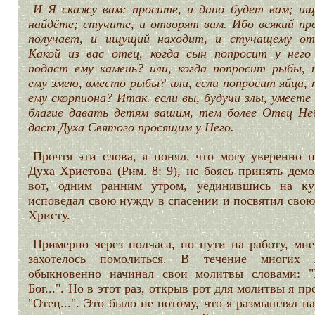
И Я скажу вам: просите, и дано будет вам; ищ
найдёте; стучите, и отворят вам. Ибо всякий пр
получает, и ищущий находит, и стучащему от
Какой из вас отец, когда сын попросит у него 
подаст ему камень? или, когда попросит рыбы, 
ему змею, вместо рыбы? или, если попросит яйца,
ему скорпиона? Итак. если вы, будучи злы, умеете
благие давать детям вашим, тем более Отец Не
даст Духа Святого просящим у Него.
Прочтя эти слова, я понял, что могу уверенно п
Духа Христова (Рим. 8: 9), не боясь принять дем
вот, одним ранним утром, уединившись на ку
исповедал свою нужду в спасении и посвятил свою
Христу.
Примерно через полчаса, по пути на работу, мне
захотелось помолиться. В течение многих
обыкновенно начинал свои молитвы словами: "
Бог...". Но в этот раз, открыв рот для молитвы я пр
"Отец...". Это было не потому, что я размышлял н