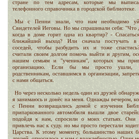
стране по тем адресам, которые мы выпис
телефонного справочника в городской библиотеке.
Мы с Пенни знали, что нам необходимо у
Свидетелей Иеговы. Но мы спрашивали себя: "Что 
когда в доме горит одна из квартир? - Спасаться
ближайший выход? Или сначала постучать в
соседей, чтобы разбудить их и тоже спастис
считали своим долгом помочь выйти и другим, ос
нашим семьям и "ученикам", которых мы при
организацию. Если бы мы просто ушли, 
родственникам, оставшимся в организации, запрет
с нами общаться.
Но через несколько недель один из друзей обнару
я занимаюсь и донёс на меня. Однажды вечером, к
с Пенни возвращались домой с изучения Библ
припаркованного автомобиля вышли двое старей
подойдя к нам, спросили о моих статьях. Они 
привлечь нас к суду. но мы просто перестали ходит
Царства. К этому моменту, большинство наших 
друзей, относилось к нам с враждебностью. Один 