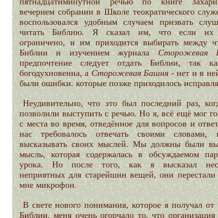
пятнадцатиминутной речью по книге Захар
вечернем собрании в Школе теократического служе
воспользовался удобным случаем призвать слуш
читать Библию. Я сказал им, что если их
ограничено, и им приходится выбирать между ч
Библии и изучением журнала
Сторожевая 
предпочтение следует отдать Библии, так к
богодухновенна, а
Сторожевая Башня -
нет и в не
были ошибки. которые позже приходилось исправля
Неудивительно, что это был последний раз, ког
позволили выступить с речью. Но я, всё ещё мог г
с места во время, отведённое для вопросов и отве
нас требовалось отвечать своими словами,
высказывать своих мыслей. Мы должны были вы
мысль, которая содержалась в обсуждаемом пар
урока. Но после того, как я высказал нес
неприятных для старейшин вещей, они перестали 
мне микрофон.
В свете нового понимания, которое я получал от
Библии. меня очень огорчало то, что организация