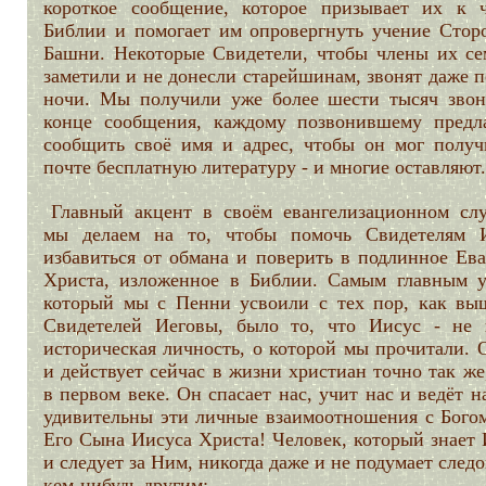
короткое сообщение, которое призывает их к 
Библии и помогает им опровергнуть учение Стор
Башни. Некоторые Свидетели, чтобы члены их се
заметили и не донесли старейшинам, звонят даже 
ночи. Мы получили уже более шести тысяч звон
конце сообщения, каждому позвонившему предла
сообщить своё имя и адрес, чтобы он мог получ
почте бесплатную литературу - и многие оставляют.
Главный акцент в своём евангелизационном сл
мы делаем на то, чтобы помочь Свидетелям 
избавиться от обмана и поверить в подлинное Ева
Христа, изложенное в Библии. Самым главным у
который мы с Пенни усвоили с тех пор, как вы
Свидетелей Иеговы, было то, что Иисус - не 
историческая личность, о которой мы прочитали. 
и действует сейчас в жизни христиан точно так же
в первом веке. Он спасает нас, учит нас и ведёт н
удивительны эти личные взаимоотношения с Богом
Его Сына Иисуса Христа! Человек, который знает 
и следует за Ним, никогда даже и не подумает следо
кем-нибудь другим: