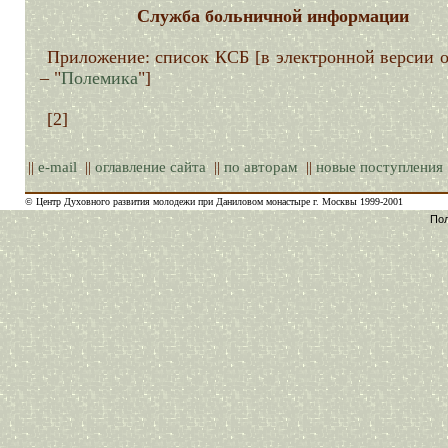
Служба больничной информации
Приложение: список КСБ [в электронной версии 
– "
Полемика
"]
[2]
||
e-mail
||
оглавление сайта
||
по авторам
||
новые поступления
© Центр Духовного развития молодежи при Даниловом монастыре г. Москвы 1999-2001
Пол