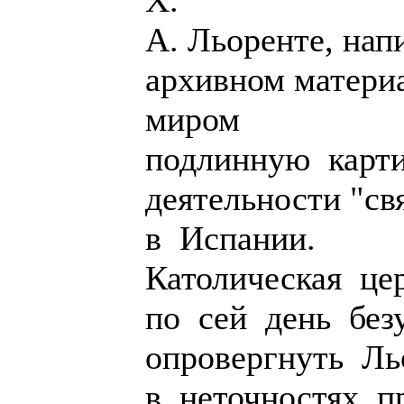
X.
А. Льоренте, нап
архивном материа
миром
подлинную карт
деятельности "с
в Испании.
Католическая це
по сей день бе
опровергнуть Ль
в неточностях, п