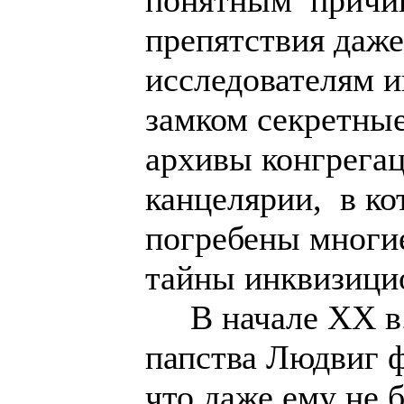
понятным причи
препятствия даж
исследователям и
замком секретны
архивы конгрега
канцелярии, в ко
погребены многи
тайны инквизици
В начале XX в.
папства Людвиг 
что даже ему не 