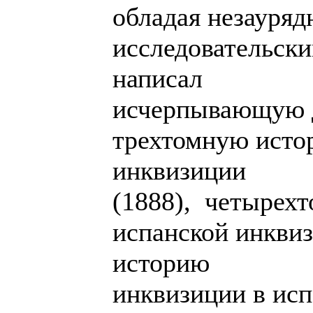
обладая незауря
исследовательск
написал
исчерпывающую д
трехтомную исто
инквизиции
(1888), четырех
испанской инквиз
историю
инквизиции в ис