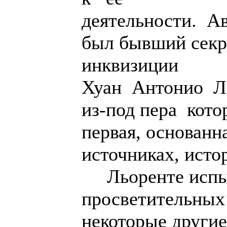
деятельности. А
был бывший секр
инквизиции
Хуан Антонио Ль
из-под пера кот
первая, основанн
источниках, исто
Льоренте испыт
просветительных 
некоторые други