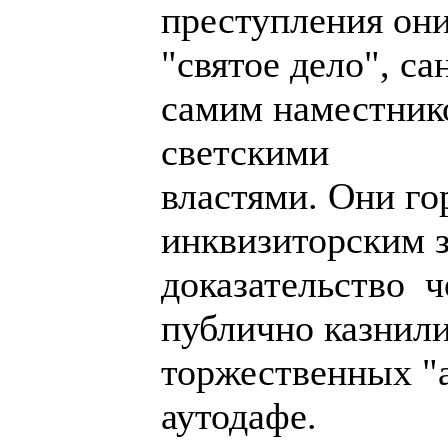
преступления он
"святое дело", с
самим наместнико
светскими
властями. Они го
инквизиторским з
доказательство ч
публично казнили
торжественных "а
аутодафе.