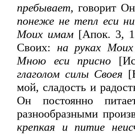
пребывает
, говорит О
понеже не тепл еси ни
Моих имам
[Апок. 3, 1
Своих:
на руках Моих
Мною еси присно
[Ис
глаголом силы Своея
[Е
мой, сладость и радост
Он постоянно питае
разнообразными произ
крепкая и питие неис