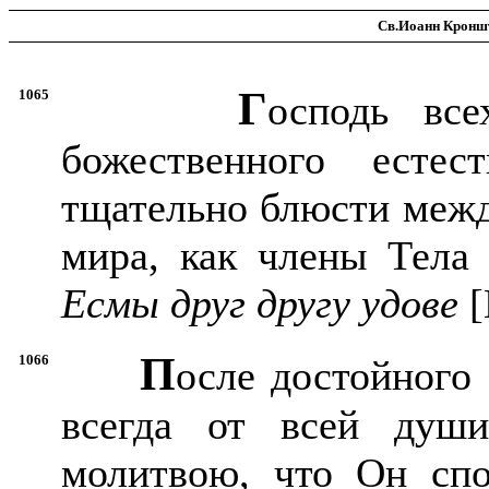
Св.Иоанн Кроншт
Г
1065
осподь вс
божественного есте
тщательно блюсти межд
мира, как члены Тела 
Есмы друг другу удове
[
П
1066
осле достойного
всегда от всей души
молитвою, что Он спо