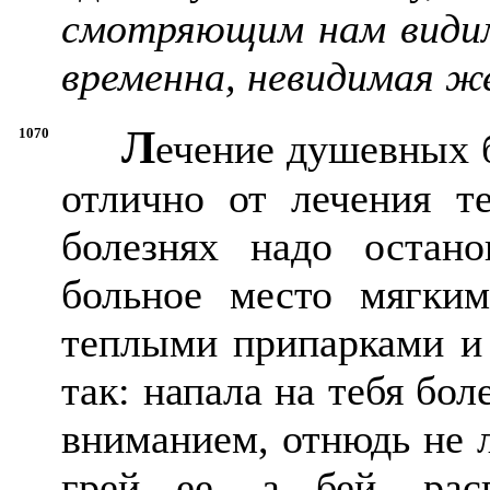
смотряющим нам видим
временна, невидимая ж
Л
1070
ечение душевных б
отлично от лечения т
болезнях надо остано
больное место мягким
теплыми припарками и 
так: напала на тебя бол
вниманием, отнюдь не л
грей ее, а бей, рас