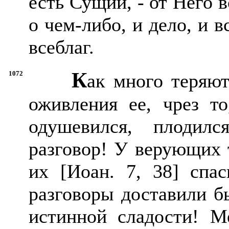
есть Сущий, - от Него в
о чем-либо, и дело, и в
всеблаг.
К
1072
ак много теряю
оживления ее, чрез то
одушевился, плодил
разговор! У верующих 
их [Иоан. 7, 38] спас
разговоры доставили б
истинной сладости! М