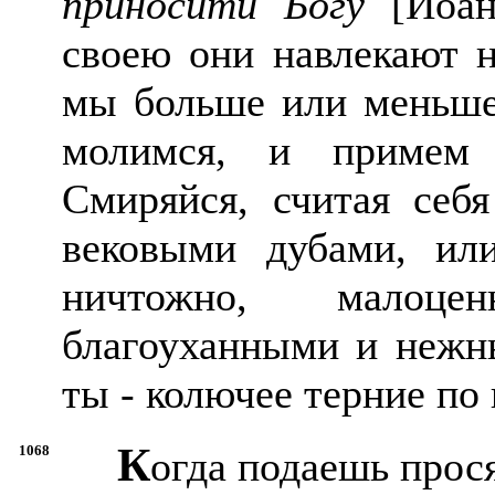
приносити Богу
[Иоан.
своею они навлекают н
мы больше или меньше
молимся, и примем 
Смиряйся, считая себя
вековыми дубами, или
ничтожно, малоце
благоуханными и нежны
ты - колючее терние по
К
1068
огда подаешь прос