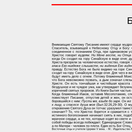
Б
Внимающие Святому Писанию имеют сердце мудрое,
Спаситель, взывающей к Небесному Отцу и Богу:
соединенное с познанием Отца, при одинаковом ус
Христос говорит иудеям:
Ни Мене весте, ни Отца 
когда Он сходил на гору Синайскую в виде огня; д
Христа презрели за человеческое естество, говоря:
гласа Его нигдеже слышасте, ни видения Его виде
правду. Естество Бога не было видимо на горе Син
сходит на гору Синайскую в виде огня. Для чего в в
будут иметь дело с огнем. Потому блаженный Моис
что Бога невозможно позвать, а дым означал слезы
Христе. Он есть тончайшая и чистейшая красота 
бездушное и не чуждое ума, как утверждает безумны
изречений святых пророков. Из Книги Бытия частью 
Когда блаженный Иаков, оставив Месопотамию, спе
повествует Писание, отпустив детей и жен, он ост
боровшийся с ним:
Пусти мя, взыде бо заря. Он же
к лицу, и спасеся душа моя
(Быт.32:26,29-30). О м
откровению Святого Духа он тотчас уразумел таинс
означает? То, что Христос борется и сражается с 
истинного богопознания начинает сиять в них, подо
мрачное сердце, а не тех, которые ходят во свете 
собой победы всегда побеждает. Единородное Слово 
а по Матери - человек по плоти. Един есть Бог Отец,
Восточные отцы и учители Церкви V века. - М.: Издательство 