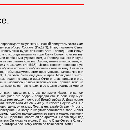
е.
опровождает такую жизнь. Ясный свидетель этого Сам
лал еси Иисус Христа
(Ин.17:3). Итак, познание Сына,
о невозможно будет познание Бога. Господь наш Иисус
, что их отцы видели на горе Сына Божия по естеству,
чтили особенным удивлением, а Господа нашего Иисуса
им за это сказал Христос:
Аминь, аминь глаголю вам, ни
веры не емлете
(Ин.5:38). Истина говорит совершенную
 и образы истины прообразовали саму истину. Бог всех
ого, чтобы вразумить этим преступников закона, что они
24). При этом были еще дым и мрак. Мрак давал знать,
так, иудеи не видели лица Отчего, а мы видели его во
овь и назвалось Сыном человеческим, приняв тело не
ал некогда святым отцам, и ее можно видеть из многих
 них, привел их к потоку по имени Иавок, тогда, как
 коснулся его бедра и повредил его. И рече ему муж,
Иаков имя месту тому: вид Божий, видех бо Бога лицем
цал:
Видех Бога лицем к лицу, и спасеся душа моя
. По
сиял день, он сказал:
Пусти мя, взыде бо заря
. Что это
еведения, но когда в их умах занимается заря и свет
имеют, подобно находящимся во тьме и мраке, темное и
истины. Перестань бороться со Христом. Не знающий над
иться Он никак не может. Итак, по Отце Он есть Слово,
, в Котором все. Тому слава во веки веков. Аминь.