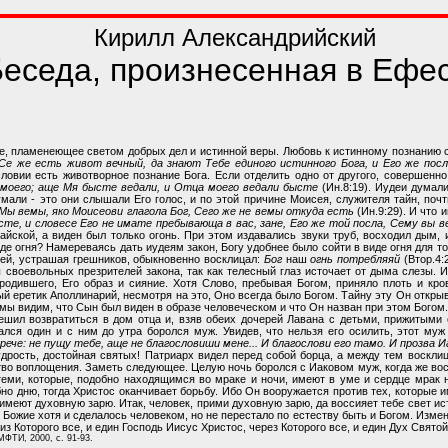
Кирилл Александрийский
еседа, произнесенная в Ефес
 пламенеющее светом добрых дел и истинной веры. Любовь к истинному познанию с
Се же есть живот вечный, да знают Тебе единого истинного Бога, и Его же пос
ловии есть животворное познание Бога. Если отделить одно от другого, совершенн
моего; аще Мя бысте ведали, и Отца моего ведали бысте
(Ин.8:19). Иудеи думали
умали - это они слышали Его голос, и по этой причине Моисея, служителя тайн, по
Мы вемы, яко Моисеови глагола Бог, Сего же не вемы откуда есть
(Ин.9:29). И что 
сте, и словесе Его не имате пребывающа в вас, зане, Его же той посла, Сему вы 
айской, а виден был только огонь. При этом издавались звуки труб, восходил дым,
иде огня? Намереваясь дать иудеям закон, Богу удобнее было сойти в виде огня для т
ей, устрашая грешников, обыкновенно восклицал:
Бог
наш
огнь потребляяй
(Втор.4:
 своевольных презрителей закона, так как телесный глаз источает от дыма слезы. И
родившего, Его образ и сияние. Хотя Слово, пребывая Богом, приняло плоть и кр
й еретик Аполлинарий, несмотря на это, Оно всегда было Богом. Тайну эту Он открыв
мы видим, что Сын был виден в образе человеческом и что Он назван при этом Богом.
шил возвратиться в дом отца и, взяв обеих дочерей Лавана с детьми, прижитыми от
ался один и с ним до утра боролся муж. Увидев, что нельзя его осилить, этот муж
 рече: не пущу тебе, аще не благословиши мене... И благослови его тамо. И прозва 
удрость, достойная святых! Патриарх видел перед собой борца, а между тем воскли
тво воплощения. Заметь следующее. Целую ночь боролся с Иаковом муж, когда же вос
теми, которые, подобно находящимся во мраке и ночи, имеют в уме и сердце мрак н
бно дню, тогда Христос оканчивает борьбу. Ибо Он вооружается против тех, которые 
и имеют духовную зарю. Итак, человек, прими духовную зарю, да воссияет тебе свет 
Божие хотя и сделалось человеком, но не перестало по естеству быть и Богом. Измен
 из Которого все, и един Господь Иисус Христос, через Которого все, и един Дух Святой
МФТИ, 2000, с. 91-93.