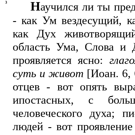
Н
3
аучился ли ты пре
- как Ум вездесущий, к
как Дух животворящи
область Ума, Слова и 
проявляется ясно:
глаг
суть и живот
[Иоан. 6, 
отцев - вот опять вы
ипостасных, с бол
человеческого духа; п
людей - вот проявление