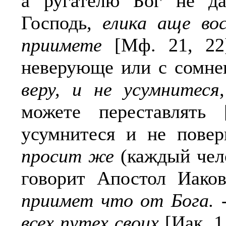
а ругателю Бог не д
Господь,
елика аще во
приимете
[Мф. 21, 22]
неверующе или с сомне
веру, и не усумнитеся,
можете переставлять 
усумнитеся и не повер
просит же
(каждый чел
говорит Апостол Иаков
приимет что от Бога. 
всех путех своих
[Иак. 1