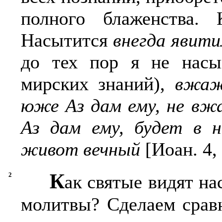
полного блаженства.
Насытится
внегда явити
до тех пор я не нас
мирских знаний),
вжаж
юже Аз дам ему, не вж
Аз дам ему, будет в 
живот вечный
[Иоан. 4, 
К
2
ак святые видят н
молитвы? Сделаем срав