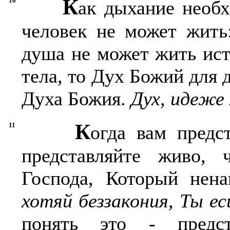
К
10
ак дыхание необх
человек не может жить
душа не может жить ис
тела, то Дух Божий для 
Духа Божия.
Дух, идеже
К
11
огда вам предс
представляйте живо, 
Господа, Который нена
хотяй беззакония, Ты ес
понять это - предста