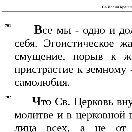
Св.Иоанн Кроншт
В
701
се мы - одно и д
себя. Эгоистическое ж
смущение, порыв к ж
пристрастие к земному 
самолюбия.
Ч
702
то Св. Церковь вн
молитве и в церковной 
лица всех, а не от