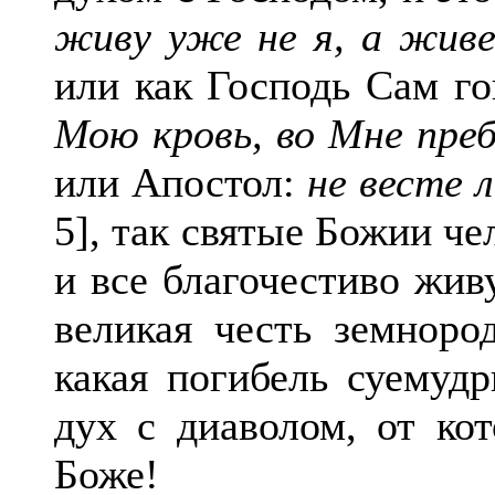
живу уже не я, а жив
или как Господь Сам г
Мою кровь, во Мне преб
или Апостол:
не весте л
5], так святые Божии че
и все благочестиво жив
великая честь земноро
какая погибель суемуд
дух с диаволом, от кот
Боже!