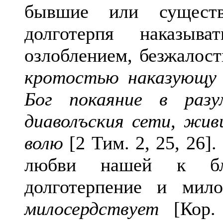
бывшие или сущест
долготерпя наказы
озлоблением, безжалос
кротостью наказующу 
Бог покаяние в раз
диаволъския сети, живи
волю
[2 Тим. 2, 25, 26]
любви нашей к бл
долготерпение и мил
милосердствует
[Кор. 