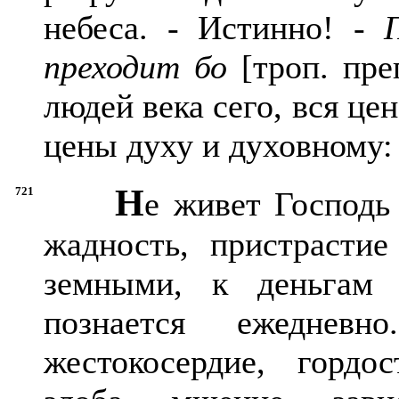
небеса. - Истинно! -
преходит бо
[троп. пре
людей века сего, вся це
цены духу и духовному: 
Н
721
е живет Господь
жадность, пристрасти
земными, к деньгам
познается ежедне
жестокосердие, гордос