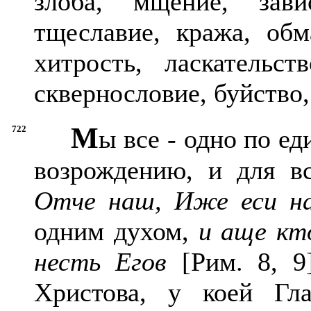
злоба, мщение, зави
тщеславие, кража, обм
хитрость, ласкательст
сквернословие, буйство,
М
722
ы все - одно по е
возрождению, и для в
Отче наш, Иже еси на
одним духом,
и аще кт
несть Егов
[Рим. 8, 9
Христова, у коей Гл