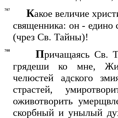
К
707
акое величие христ
священника: он - едино
(чрез Св. Тайны)!
П
708
ричащаясь Св. Т
грядеши ко мне, Жиз
челюстей адского зми
страстей, умиротвор
оживотворить умерщвл
скорбный и унылый дух