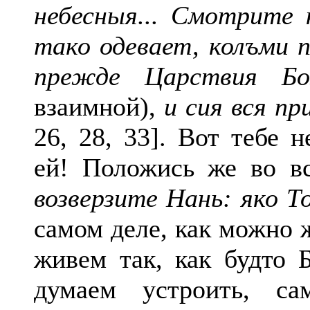
небесныя... Смотрите к
тако одевает, колъми п
прежде Царствия Б
взаимной),
и сия вся п
26, 28, 33]. Вот тебе 
ей! Положись же во в
возверзите Нань: яко Т
самом деле, как можно 
живем так, как будто 
думаем устроить, са