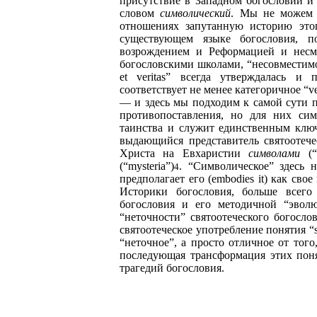
присутствие в Западном богословии и 
словом
символический
. Мы не можем 
отношениях запутанную историю это
существующем языке богословия, п
возрождением и Реформацией и несм
богословскими школами, “несовместимо
et veritas” всегда утверждалась и п
соответствует не менее категоричное “ve
— и здесь мы подходим к самой сути п
противопоставления, но для них симво
таинства и служит единственным клю
выдающийся представитель святоотече
Христа на Евхаристии
символами
(“
(“mysteria”)
. “Символическое” здесь н
4
предполагает его (embodies it) как св
Историки богословия, больше всего
богословия и его методичной “эволю
“неточности” святоотеческого богосло
святоотеческое употребление понятия “
“неточное”, а просто отличное от тог
последующая трансформация этих пон
трагедий богословия.