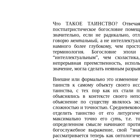
Что ТАКОЕ ТАИНСТВО? Отвечая н
постпатристическое богословие помещ
значительно, если не радикально, от
говорю
ментальный
, а не интеллектуа
намного более глубокому, чем прост
терминология. Богословие эпох
“интеллектуальным”, чем схоластик
непрерывная преемственность, испол
значение, могла сделать неявным разры
Внешне или формально это изменение с
таинств к самому объекту своего исс
таинства, с тех пор как их стали пы
объяснялись в контексте своего неп
объяснение по существу являлось эк
сложностью и точностью. Средневековое 
отделить таинство от его литургич
максимально точно его
суть
, т.е. 
определенном смысле начинают против
богослужебное выражение, свой “зна
рассматривается теперь как онтологич