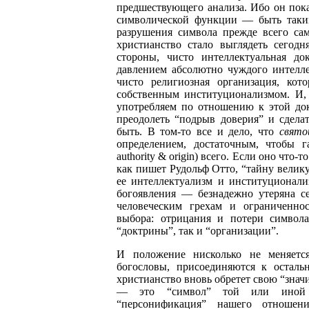
предшествующего анализа. Ибо он пока
символической функции — быть таким
разрушения символа прежде всего сам
христианство стало выглядеть сегодн
стороны, чисто интеллектуальная до
давлением абсолютно чуждого интеллек
чисто религиозная организация, кот
собственным институционализмом. И, 
употребляем по отношению к этой док
преодолеть “подрыв доверия” и сдела
быть. В том-то все и дело, что
свято
определением, достаточным, чтобы га
authority & origin) всего. Если оно что-
как пишет Рудольф Отто, “тайну велику”
ее интеллектуализм и институционали
богоявления — безнадежно утеряна се
человеческим грехам и ограниченнос
выбора: отрицания и потери символ
“доктрины”, так и “организации”.
И положение нисколько не меняется
богословы, присоединяются к осталь
христианство вновь обретет свою “значи
— это “символ” той или иной в
“персонификация” нашего отношен