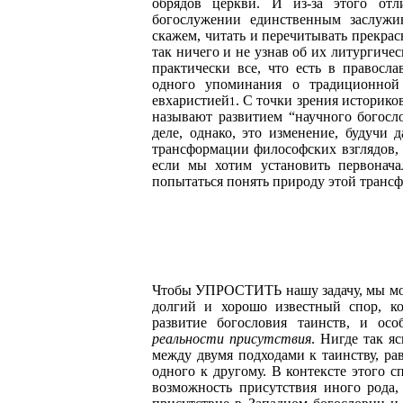
обрядов церкви. И из-за этого отл
богослужении единственным заслужи
скажем, читать и перечитывать прекра
так ничего и не узнав об их литургич
практически все, что есть в правосла
одного упоминания о традиционной
евхаристией
. С точки зрения историков
1
называют развитием “научного богосл
деле, однако, это изменение, будучи 
трансформации философских взглядов, 
если мы хотим установить первонача
попытаться понять природу этой транс
Чтобы УПРОСТИТЬ нашу задачу, мы може
долгий и хорошо известный спор, ко
развитие богословия таинств, и осо
реальности
присутствия
. Нигде так я
между двумя подходами к таинству, ра
одного к другому. В контексте этого 
возможность присутствия иного рода,