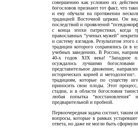
совершению как условию их действен
богословов признают тот факт, что так
и ему обучали на протяжении нескол
традицией Восточной церкви. Он вид
последствий и проявлений “псевдоморф
с конца эпохи патристики, когда т
православных “ученых мужей” некритич
и систему взглядов. Результатом этого
традиции которого сохранялись (и в и
учебных заведениях. В России, наприм
40-х годов XIX века! “Западное пл
осуждалось лучшими богословами 
представительное движение, направле
исторических корней и методологии
.
?
традициям, которые по существу иг
приносить свои плоды. Этот процесс,
стадии, и в области богословия таинс
любая попытка “восстановления” 
предварительной и пробной.
Первоочередная задача состоит, таким о
вопросы, которые в рамках устаревшег
ответа, но даже не могли быть сформул