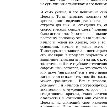
не суть учения о таинствах и его поним
И само учение, и его понимание сейч
Церкви. Тогда таинство поистине о
христианского видения реальности — 
открыто для них. И, объединяя их, 
святоотеческом, смысле слова “познан
было источником богословия — знани
постольку, поскольку это было знанием
начало и конец во Христе, оно в то
основании, начале и конце всего 
Трансформация таинства в постпатрист
его изоляции в пределах закрытого с
выделение таинства из литургии, о ко
значитель-но более глубокие изменени
современный богослов, — это что-то аб
или даже “ангелизма” мы в него привн
жизнь, своя психология, своя благодать
может сравниться”
. Вот с этого-т
1
реальности
и началось прогрессирующе
эсхатологии, отчуждение, которое —
сегодняшнего кризиса, стало источн
благочестия и очищения они сохраня
Церкви, исполняющей свое назначен
завершения в Боге всего творения — он