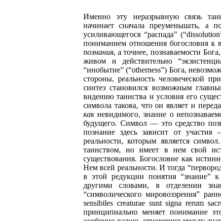
Именно эту неразрывную связь таин
начинает сначала преуменьшать, а п
усиливающегося “распада” (“dissoluti
пониманием отношения богословия к в
познания
, а точнее, познаваемости Бога
живом и действительно “экзистенци
“инобытие” (“otherness”) Бога, невозмож
стороны, реальность человеческой при
синтез становился возможным главным
видению таинства и условия его сущес
символа такова, что он являет и пере
как
невидимого, знание о непознавае
будущего. Символ — это средство позн
познание здесь зависит от участия
реальности, которым является символ.
таинством, но имеет в нем свой ист
существования. Богословие как истин
Нем всей реальности. И тогда “перворо
в этой редукции понятия “знание” 
другими словами, в отделении зна
“символического мировоззрения” ранн
sensibiles creaturae sunt signa rerum
принципиально меняет понимание это
особенно важно, отношение между знако