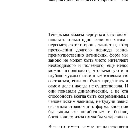
Теперь мы можем вернуться к истокам
показать только одно: если мы хотим 
пересмотрев те стороны таинства, кот
протяжении долгого периода зависи
преимущественно латинских, форм мыс
заново не может быть чисто интеллект
необходимого и полезного, еще недос
можно использовать, что зачастую и п
глубоко чуждых истинным взглядам св.
состояться, если он будет предлагать
самом деле никогда не существовала. Н
они показали динамический, а не ста
способность всегда быть современным,
человеческим чаяниям, не будучи зави
св. отцам стояло чисто формальное по
бы таким же ошибочным и бесплод
богословием из-за их якобы устаревшег
Все это имеет самое непосредствен