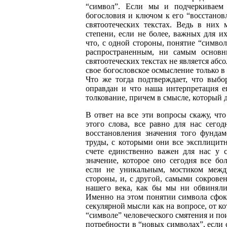
“символ”. Если мы и подчеркиваем 
богословия и ключом к его “восстановл
святоотеческих текстах. Ведь в них
степени, если не более, важных для и
что, с одной стороны, понятие “симво
распространенным, ни самым основн
святоотеческих текстах не является абс
свое богословское осмысление только в
Что же тогда подтверждает, что выбо
оправдан и что наша интерпретация ег
толкование, причем в смысле, который д
В ответ на все эти вопросы скажу, чт
этого слова, все равно для нас сег
восстановления значения того фундам
труды, с которыми они все эксплицит
счете единственно важен для нас у с
значение, которое оно сегодня все бо
если не уникальным, мостиком межд
стороны, и, с другой, самыми сокров
нашего века, как бы мы ни обвиняли 
Именно на этом понятии символа сфоку
секулярной мысли как на вопросе, от ко
“символе” человеческого смятения и пои
потребности в “новых символах”, если