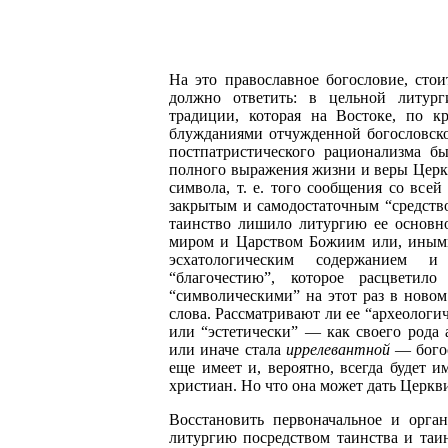
На это православное богословие, стои
должно ответить: в цельной литург
традиции, которая на Востоке, по к
блужданиями отчужденной богословск
постпатристического рационализма б
полного выражения жизни и веры Церкви
символа, т. е. того сообщения со всей
закрытым и самодостаточным “средство
таинство лишило литургию ее основно
миром и Царством Божиим или, иными
эсхатологическим содержанием и
“благочестию”, которое расцветил
“символическими” на этот раз в ново
слова. Рассматривают ли ее “археологи
или “эстетически” — как своего рода 
или иначе стала
иррелевантной
— богос
еще имеет и, вероятно, всегда будет 
христиан. Но что она может дать Церкв
Восстановить первоначальное и орга
литургию посредством таинства и таи