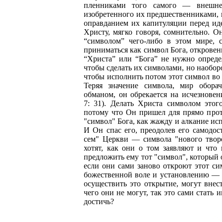
пленниками того самого — внешне
изобретенного их предшественниками, 
оправданием их капитуляции перед иде
Христу, мягко говоря, сомнительно. О
“символом” чего-либо в этом мире, 
приниматься как символ Бога, откровени
“Христа” или “Бога” не нужно опреде
чтобы сделать их символами, но наобор
чтобы исполнить потом этот символ во
Теряя значение символа, мир обора
обманом, он обрекается на исчезновен
7: 31). Делать Христа символом это
потому что Он пришел для прямо прот
"символ" Бога, как жажду и алкание исп
И Он спас его, преодолев его самодос
сем" Церкви — символа "нового творе
хотят, как они о том заявляют и что
предложить ему тот "символ", который 
если они сами заново откроют этот си
божественной воле и установлению — 
осуществить это открытие, могут внести
чего они не могут, так это сами стать и
достичь?