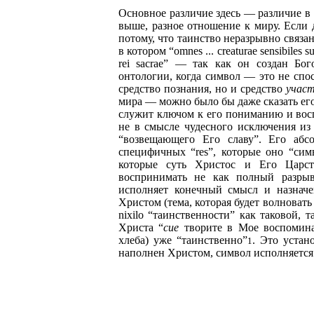
Основное различие здесь — различие в
выше, разное отношение к миру. Если 
потому, что таинство неразрывно связано
в котором “omnes ... creaturae sensibile
rei sacrae” — так как он создан Бог
онтологии, когда символ — это не спо
средство познания, но и средство
учас
мира — можно было бы даже сказать ег
служит ключом к его пониманию и вос
не в смысле чудесного исключения из 
“возвещающего Его славу”. Его абс
специфичных “res”, которые оно “симв
которые суть Христос и Его Царст
воспринимать не как полный разрыв
исполняет конечный смысл и назначе
Христом (тема, которая будет волновать
nixilo “таинственности” как таковой, 
Христа “
сие
творите в Мое воспомин
хлеба) уже “таинственно”
. Это устан
1
наполнен Христом, символ исполняется