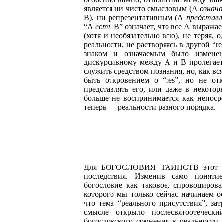
является ни чисто смысловым (А
означ
В), ни репрезентативным (А
представ
“А
есть
В” означает, что все А выражает
(хотя и необязательно всю), не теряя,
реальности, не растворяясь в другой “re
знаком и означаемым было изменен
дискурсивному между А и В пролегае
служить средством познания, но, как вс
быть откровением о “res”, но не от
представлять его, или даже в некото
больше не воспринимается как непоср
теперь — реальности разного порядка.
Для БОГОСЛОВИЯ ТАИНСТВ этот рас
последствия. Изменив само поняти
богословие как таковое, спровоциров
которого мы только сейчас начинаем о
что тема “реального присутствия”, за
смысле открыло послесвятоотеческ
богословского сомнения в реальности 