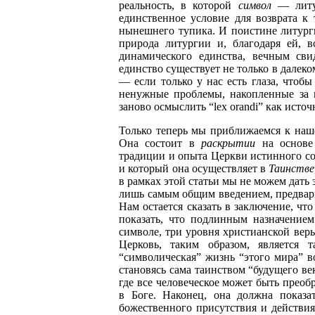
реальность, в которой
символ
— литу
единственное условие для возврата к 
нынешнего тупика. И поистине литурги
природа литургии и, благодаря ей, 
динамического единства, вечным сви
единство существует не только в далеко
— если только у нас есть глаза, чтобы
ненужные проблемы, накопленные за 
заново осмыслить “lex orandi” как источн
Только теперь мы приближаемся к наше
Она состоит в
раскрытии
на основе 
традиции и опыта Церкви истинного с
и который она осуществляет в
Таинстве
в рамках этой статьи мы не можем дать
лишь самым общим введением, предвар
Нам остается сказать в заключение, чт
показать, что подлинным назначение
символе, три уровня христианской вер
Церковь, таким образом, является 
“символическая” жизнь “этого мира” в
становясь сама таинством “будущего ве
где все человеческое может быть преоб
в Боге. Наконец, она должна показа
божественного присутствия и действия