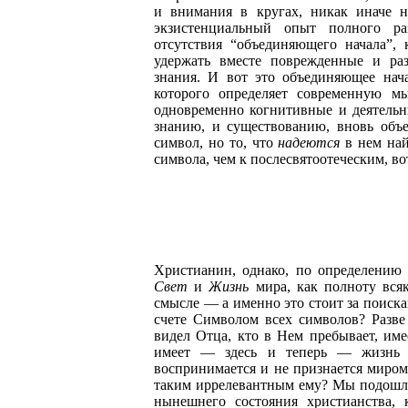
и внимания в кругах, никак иначе н
экзистенциальный опыт полного ра
отсутствия “объединяющего начала”,
удержать вместе поврежденные и ра
знания. И вот это объединяющее нача
которого определяет современную м
одновременно когнитивные и деятельны
знанию, и существованию, вновь объ
символ, но то, что
надеются
в нем най
символа, чем к послесвятоотеческим, в
Христианин, однако, по определению 
Свет
и
Жизнь
мира, как полноту всяк
смысле — а именно это стоит за поиск
счете Символом всех символов? Разве 
видел Отца, кто в Нем пребывает, име
имеет — здесь и теперь — жизнь 
воспринимается и не признается миром
таким иррелевантным ему? Мы подошли 
нынешнего состояния христианства, 