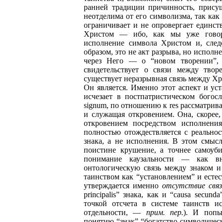
ранней традиции причинность, присуща
неотделима от его символизма, так как 
ограничивает и не опровергает единс
Христом — ибо, как мы уже говори
исполнение символа Христом и, следо
образом, это не акт разрыва, но испол
через Него — о “новом творении”, 
свидетельствует о связи между тво
существует неразрывная связь между Х
Он является. Именно этот аспект и ус
исчезает в постпатристическом богос
signum, по отношению к res рассматрива
и служащая откровением. Она, скорее,
откровением посредством исполнения
полностью отождествляется с реальнос
знака, а не исполнения. В этом смы
поистине крушение, а точнее самоуби
понимание каузальности — как в
онтологическую связь между знаком и 
таинством как “установлением” и есте
утверждается именно
отсутствие связ
principalis” знака, как и “causa secun
точкой отсчета в системе таинств ис
отдельности, —
прим. пер.
). И попы
понятию “знак” “богатство символичес