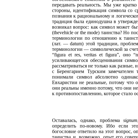
передавать реальность. Мы уже кратко
стороны, идентификация символа со ср
познания к рациональному и логическ
традиция была единодушна в утвержден
возникал вопрос: как символ может бы
(thevehicle or the mode) таинства? Но 
терминологии по отношению к таинст
(лат. — datum) этой традиции, пробле
терминологии — символической за счет
“figura et res, veritas et figura”, оно
усиливающегося обесценивания символ
рассматриваться не только как разные,
с Беренгарием Турским замечателен т
понимали символ абсолютно одинак
Евхаристии не реальные, потому что о
они реальны именно потому, что они н
к противопоставлению, которое стало о
Оставалась, однако, проблема
signum
определить по-новому. Ибо если эт
богословие ответило на этот вопрос, о
таинства и, возможно, опыт его совер