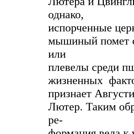
Лютера и Цвингл
однако,
испорченные цер
мышиный помет с
или
плевелы среди п
жизненных факт
признает Августи
Лютер. Таким об
ре-
формация вела к