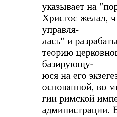
указывает на "по
Христос желал, ч
управля-
лась" и разрабат
теорию церковног
базирующу-
юся на его экзеге
основанной, во м
гии римской имп
администрации. 