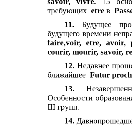
savoir, vivre.
15 основ
требующих
etre
в
Pass
11.
Будущее пр
будущего времени непр
faire,voir, etre, avoir,
courir, mourir, savoir, r
12.
Недавнее прош
ближайшее
Futur proch
13.
Незавершенн
Особенности образован
III групп.
14.
Давнопрошедше