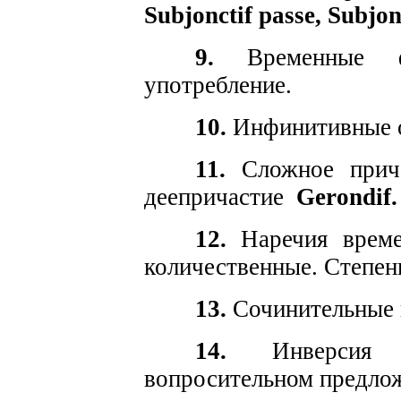
Subjonctif passe,
Subjonc
9.
Временные ф
употребление.
10.
Инфинитивные 
11.
Сложное прича
деепричастие
Gerondif.
12.
Наречия времен
количественные. Степен
13.
Сочинительные 
14.
Инверсия в
вопросительном предло