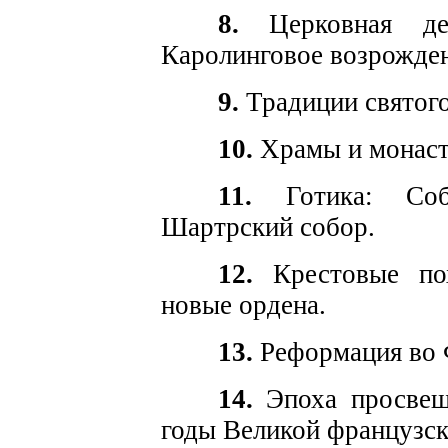
8.
Церковная дея
Каролинговое возрожден
9.
Традиции святого
10.
Храмы и монаст
11.
Готика: Собо
Шартрский собор.
12.
Крестовые пох
новые ордена.
13.
Реформация во 
14.
Эпоха просвеще
годы Великой французс