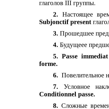
глаголов III группы.
2.
Настоящее время
Subjonctif present
глагол
3.
Прошедшее пре
4.
Будущеее предш
5.
Passe immediat
forme.
6.
Повелительное н
7.
Условное накл
Conditionnel passe.
8.
Сложные времена