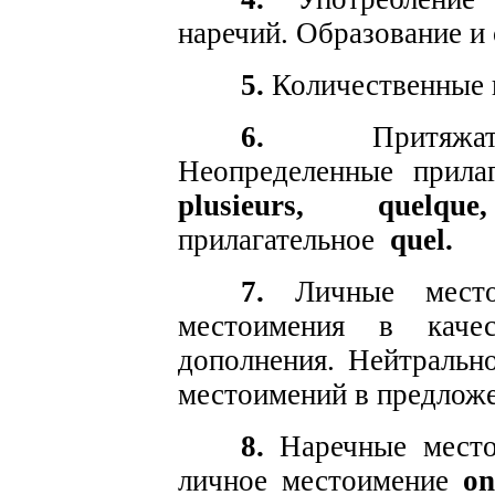
наречий. Образование и 
5.
Количественные 
6.
Притяжател
Неопределенные прилаг
plusieurs, quel
прилагательное
quel.
7.
Личные местои
местоимения в каче
дополнения. Нейтральн
местоимений в предлож
8.
Наречные мест
личное местоимение
on