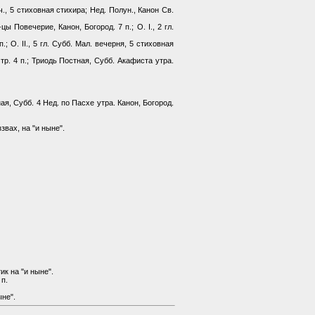
еч., 5 стиховная стихира; Нед. Полун., Канон Св.
ы Повечерие, Канон, Богород. 7 п.; О. I., 2 гл.
 п.; О. II., 5 гл. Субб. Мал. вечерня, 5 стиховная
 1 тр. 4 п.; Триодь Постная, Субб. Акафиста утра.
етная, Субб. 4 Нед. по Пасхе утра. Канон, Богород.
ззвах, на "и ныне".
тик на "и ныне".
 п.
ыне".