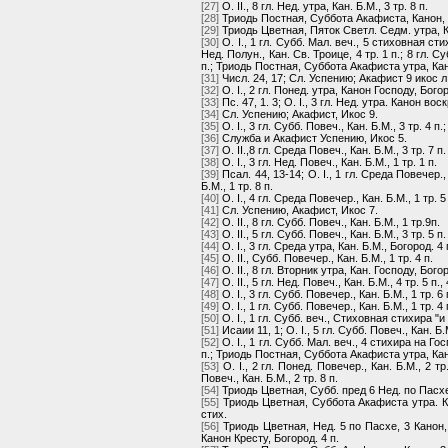
[27]
О. II., 8 гл. Нед. утра, Кан. Б.М., 3 тр. 8 п.
[28]
Триодь Постная, Суббота Акафиста, Канон, 3 тр
[29]
Триодь Цветная, Пяток Светл. Седм. утра, Кан
[30]
О. I., 1 гл. Субб. Мал. веч., 5 стиховная стихи
Нед. Полун., Кан. Св. Троице, 4 тр. 1 п.; 8 гл. С
п.; Триодь Постная, Суббота Акафиста утра, Кано
[31]
Числ. 24, 17; Сл. Успению; Акафист 9 икос л.
[32]
О. I., 2 гл. Понед. утра, Канон Господу, Богор
[33]
Пс. 47, 1. 3; О. I., 3 гл. Нед. утра. Канон воск
[34]
Сл. Успению; Акафист, Икос 9.
[35]
O. I., 3 гл. Субб. Повеч., Кан. Б.М., 3 тр. 4 п.;
[36]
Служба и Акафист Успению, Икос 5.
[37]
О. II.,8 гл. Среда Повеч., Кан. Б.М., 3 тр. 7 п.
[38]
О. I., 3 гл. Нед. Повеч., Кан. Б.М., 1 тр. 1 п.
[39]
Псал. 44, 13-14; О. I., 1 гл. Среда Повечер., С
Б.М., 1 тр. 8 п.
[40]
О. I., 4 гл. Среда Повечер., Кан. Б.М., 1 тр. 5 
[41]
Сл. Успению, Акафист, Икос 7.
[42]
О. II., 8 гл. Субб. Повеч., Кан. Б.М., 1 тр.9п.
[43]
О. II., 5 гл. Субб. Повеч., Кан. Б.М., 3 тр. 5 п.
[44]
О. I., 3 гл. Среда утра, Кан. Б.М., Богород. 4 
[45]
О. II., Субб. Повечер., Кан. Б.М., 1 тр. 4 п.
[46]
О. II., 8 гл. Вторник утра, Кан. Господу, Богоро
[47]
О. II., 5 гл. Нед. Повеч., Кан. Б.М., 4 тр. 5 п.,
[48]
О. I., 3 гл. Субб. Повечер., Кан. Б.М., 1 тр. 6 п
[49]
О. I., 1 гл. Субб. Повечер., Кан. Б.М., 1 тр
[50]
О. I., 1 гл. Субб. веч., Стиховная стихира "и
[51]
Исаии 11, 1; О. I., 5 гл. Субб. Повеч., Кан. Б.М
[52]
О. I., 1 гл. Субб. Мал. веч., 4 стихира на Гос
п.; Триодь Постная, Суббота Акафиста утра, Канон,
[53]
О. I., 2 гл. Понед. Повечер., Кан. Б.М., 2 т
Повеч., Кан. Б.М., 2 тр. 8 п.
[54]
Триодь Цветная, Субб. пред 6 Нед. по Пасхе
[55]
Триодь Цветная, Суббота Акафиста утра. Канон,
стих.
[56]
Триодь Цветная, Нед. 5 по Пасхе, 3 Канон, Бо
Канон Кресту, Богород. 4 п.