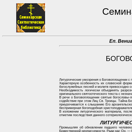
Семина
Еп. Вени
БОГОВ
Литургические умозрения о Боговоплощении с 
Характерную особенность их словесной формы,
богослужебных песней и молитв превосходно 
Необходимость логически объединять разроз
оригинального святоотеческого текста с незна
В речи о Боговоплощении святые богословы-
содействие при этом Лиц Св. Троицы. Тайна Б
приурочивается к слышанию Его архангельск
беспримерная богоподобная христоподражатель
В изложении литургического материала, пос
отметим последствия данного сотериологическо
ЛИТУРГИЧЕС
Промышляя об обновлении падшего человек
Божественной неописуемости. Ради нас Он, —