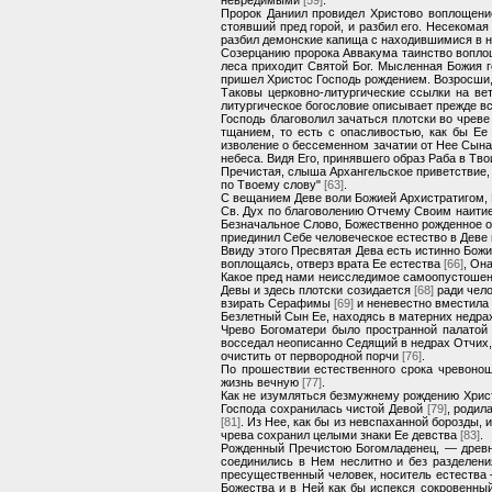
Пророк Даниил провидел Христово воплощение 
стоявший пред горой, и разбил его. Несекомая
разбил демонские капища с находившимися в 
Созерцанию пророка Аввакума таинство вопло
леса приходит Святой Бог. Мысленная Божия г
пришел Христос Господь рождением. Возросши,
Таковы церковно-литургические ссылки на ве
литургическое богословие описывает прежде в
Господь благоволил зачаться плотски во чреве
тщанием, то есть с опасливостью, как бы Ее
изволение о бессеменном зачатии от Нее Сына
небеса. Видя Его, принявшего образ Раба в Тв
Пречистая, слыша Архангельское приветствие, 
по Твоему слову"
[63]
.
С вещанием Деве воли Божией Архистратигом, 
Св. Дух по благоволению Отчему Своим наитие
Безначальное Слово, Божественно рожденное о
приединил Себе человеческое естество в Деве
Ввиду этого Пресвятая Дева есть истинно Бож
воплощаясь, отверз врата Ее естества
[66]
, Он
Какое пред нами неисследимое самоопустошени
Девы и здесь плотски созидается
[68]
ради чело
взирать Серафимы
[69]
и неневестно вместил
Безлетный Сын Ее, находясь в матерних недрах
Чрево Богоматери было пространной палатой
восседал неописанно Седящий в недрах Отчих,
очистить от первородной порчи
[76]
.
По прошествии естественного срока чревонош
жизнь вечную
[77]
.
Как не изумляться безмужнему рождению Христ
Господа сохранилась чистой Девой
[79]
, родил
[81]
. Из Нее, как бы из невспаханной борозды, 
чрева сохранил целыми знаки Ее девства
[83]
.
Рожденный Пречистою Богомладенец, — древн
соединились в Нем неслитно и без разделен
пресущественный человек, носитель естества
Божества и в Ней как бы испекся сокровенный