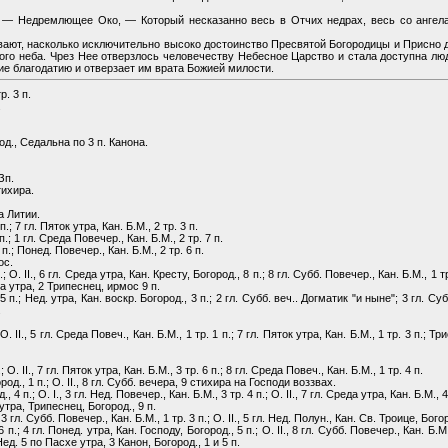
 — Недремлющее Око, — Который несказанно весь в Отчих недрах, весь со ангела
ают, насколько исключительно высоко достоинство Пресвятой Богородицы и Присно д
го неба. Чрез Нее отверзлось человечеству Небесное Царство и стала доступна л
ие благодатию и отверзает им врата Божией милости.
р. 3 п.
.
род., Седальна по 3 п. Канона.
Зп.
тихира.
а Литии.
п.; 7 гл. Пяток утра, Кан. Б.М., 2 тр. 3 п.
п.; 1 гл. Среда Повечер., Кан. Б.М., 2 тр. 7 п.
 п.; Понед. Повечер., Кан. Б.М., 2 тр. 6 п.
ос.
 п.; О. II., 6 гл. Среда утра, Кан. Кресту, Богород., 8 п.; 8 гл. Субб. Повечер., Кан. Б.М.,
а утра, 2 Трипеснец, ирмос 9 п.
 5 п.; Нед. утра, Кан. воскр. Богород., 3 п.; 2 гл. Субб. веч.. Догматик "и ныне"; 3 гл. Су
.
; О. II., 5 гл. Среда Повеч., Кан. Б.М., 1 тр. 1 п.; 7 гл. Пяток утра, Кан. Б.М., 1 тр. 3 п.
; О. II., 7 гл. Пяток утра, Кан. Б.М., 3 тр. 6 п.; 8 гл. Среда Повеч., Кан. Б.М., 1 тр. 4 п.
род., 1 п.; О. II., 8 гл. Субб. вечера, 9 стихира на Господи воззвах.
п.; О. I., 3 гл. Нед. Повечер., Кан. Б.М., 3 тр. 4 п.; О. II., 7 гл. Среда утра, Кан. Б.М., 4 
тра, Трипеснец, Богород., 9 п.
; 3 гл. Субб. Повечер., Кан. Б.М., 1 тр. 3 п.; О. II., 5 гл. Нед. Полун., Кан. Св. Троице, Богор
 6 п.; 4 гл. Понед. утра, Кан. Господу, Богород., 5 п.; О. II., 8 гл. Субб. Повечер., Кан. 
 Нед. 5 по Пасхе утра, 3 Канон, Богород., 1 и 5 п.