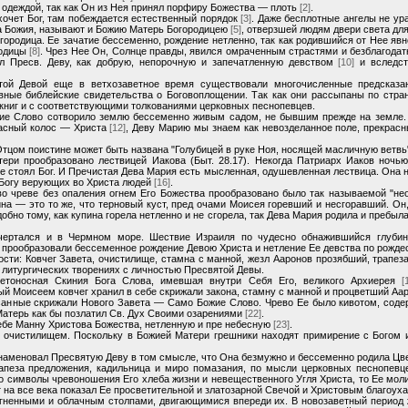
 одеждой, так как Он из Нея принял порфиру Божества — плоть
[2]
.
хочет Бог, там побеждается естественный порядок
[3]
. Даже бесплотные ангелы не ур
на Божия, называют и Божию Матерь Богородицею
[5]
, отверзшей людям двери света дл
ородица. Ее зачатие бессеменно, рождение нетленно, так как родившийся от Нее яв
родицы
[8]
. Чрез Нее Он, Солнце правды, явился омраченным страстями и безблагодат
л Пресв. Деву, как добрую, непорочную и запечатленную девством
[10]
и вследст
ой Девой еще в ветхозаветное время существовали многочисленные предсказан
авные библейские свидетельства о Боговоплощении. Так как они рассыпаны по стра
 книг и с соответствующими толкованиями церковных песнопевцев.
жие Слово сотворило землю бессеменно живым садом, не бывшим прежде на земле. 
расный колос — Христа
[12]
, Деву Марию мы знаем как невозделанное поле, прекрас
цом поистине может быть названа "Голубицей в руке Ноя, носящей масличную ветв
ри прообразовано лествицей Иакова (Быт. 28.17). Некогда Патриарх Иаков ночью 
ее стоял Бог. И Пречистая Дева Мария есть мысленная, одушевленная лествица. Она
и Богу верующих во Христа людей
[16]
.
 чреве без опаления огнем Его Божества прообразовано было так называемой "нео
ина — это то же, что терновый куст, пред очами Моисея горевший и несгоравший. Он
бно тому, как купина горела нетленно и не сгорела, так Дева Мария родила и пребы
чертался и в Чермном море. Шествие Израиля по чудесно обнажившийся глубин
 прообразовали бессеменное рождение Девою Христа и нетление Ее девства по рожд
ости: Ковчег Завета, очистилище, стамна с манной, жезл Ааронов прозябший, трапез
 литургических творениях с личностью Пресвятой Девы.
ветоносная Скиния Бога Слова, имевшая внутри Себя Его, великого Архиерея
[
ый Моисеем ковчег хранил в себе скрижали закона, стамну с манной и процветший Аар
исанные скрижали Нового Завета — Само Божие Слово. Чрево Ее было кивотом, со
Матерь как бы позлатил Св. Дух Своими озарениями
[22]
.
ебе Манну Христова Божества, нетленную и пре небесную
[23]
.
 очистилищем. Поскольку в Божией Матери грешники находят примирение с Богом и
знаменовал Пресвятую Деву в том смысле, что Она безмужно и бессеменно родила Ц
пеза предложения, кадильница и миро помазания, по мысли церковных песнопевце
о символы чревоношения Его хлеба жизни и невещественного Угля Христа, то Ее моли
на все века показал Ее просветительной и златозарной Свечой и Христовым благоу
огненными и облачным столпами, двигающимися впереди их. В новозаветный период 