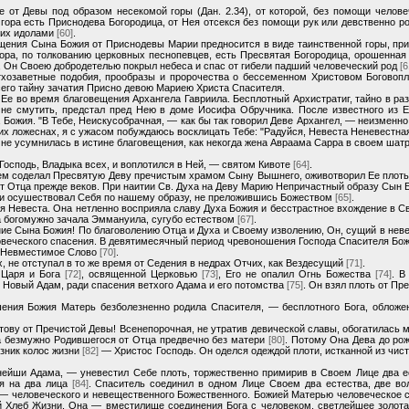
от Девы под образом несекомой горы (Дан. 2.34), от которой, без помощи человеч
 гора есть Приснодева Богородица, от Нея отсекся без помощи рук или девственно 
них идолами
[60]
.
щения Сына Божия от Приснодевы Марии предносится в виде таинственной горы, при
ора, по толкованию церковных песнопевцев, есть Пресвятая Богородица, орошенна
 Он Своею добродетелью покрыл небеса и спас от гибели падший человеческий род
[6
тхозаветные подобия, прообразы и пророчества о бессеменном Христовом Боговоп
сего тайну зачатия Присно девою Мариею Христа Спасителя.
 Ее во время благовещения Архангела Гавриила. Бесплотный Архистратиг, тайно в ра
 не смутить, предстал пред Нею в доме Иосифа Обручника. После известного из Е
 Божия. "В Тебе, Неискусобрачная, — как бы так говорил Деве Архангел, — неизм
оих ложеснах, я с ужасом побуждаюсь восклицать Тебе: "Радуйся, Невеста Неневестна
не усумнилась в истине благовещения, как некогда жена Авраама Сарра в своем шатре,
Господь, Владыка всех, и воплотился в Ней, — святом Кивоте
[64]
.
м соделал Пресвятую Деву пречистым храмом Сыну Вышнего, оживотворил Ее плоть и
т Отца прежде веков. При наитии Св. Духа на Деву Марию Непричастный образу Сын 
 и осушествовал Себя по нашему образу, не преложившись Божеством
[65]
.
ия Невеста. Она нетленно восприяла славу Духа Божия и бесстрастное вхождение в С
а богомужно зачала Эммануила, сугубо естеством
[67]
.
е Сына Божия! По благоволению Отца и Духа и Своему изволению, Он, сущий в нев
веческого спасения. В девятимесячный период чревоношения Господа Спасителя Божия
а Невместимое Слово
[70]
.
, не отступал в то же время от Седения в недрах Отчих, как Вездесущий
[71]
.
 Царя и Бога
[72]
, освященной Церковью
[73]
, Его не опалил Огнь Божества
[74]
. В
 Новый Адам, ради спасения ветхого Адама и его потомства
[75]
. Он взял плоть от Пр
ения Божия Матерь безболезненно родила Спасителя, — бесплотного Бога, обложе
ову от Пречистой Девы! Всенепорочная, не утратив девической славы, обогатилась
а безмужно Родившегося от Отца предвечно без матери
[80]
. Потому Она Дева до рож
изник колос жизни
[82]
— Христос Господь. Он оделся одеждой плоти, истканной из чис
ейши Адама, — уневестил Себе плоть, торжественно примирив в Своем Лице два ес
ия на два лица
[84]
. Спаситель соединил в одном Лице Своем два естества, две в
 — человеческого и невещественного Божественного. Божией Матерью человеческое 
 Хлеб Жизни. Она — вместилище соединения Бога с человеком, светлейшее золота.