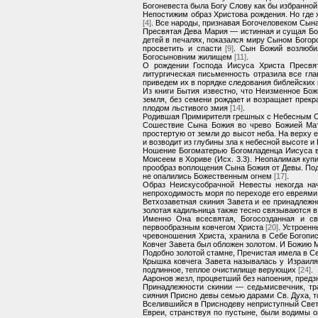
Богоневеста была Богу Слову как бы избранной
Непостижим образ Христова рождения. Но где 
[4]
. Все народы, признавая Богочеловеком Сы
Пресвятая Дева Мария — истинная и сущая Бог
детей в печалях, показался миру Сыном Бого
просветить и спасти
[9]
. Сын Божий возлюби
Богосыновним жилищем
[11]
.
О рождении Господа Иисуса Христа Пресвят
литургическая письменность отразила все гл
приведем их в порядке следования библейских
Из книги Бытия известно, что Неизменное Бо
земля, без семени рождает и возращает прек
плодом льстивого змия
[14]
.
Родившая Примирителя грешных с Небесным От
Сошествие Сына Божия во чрево Божией Мате
простертую от земли до высот неба. На верху 
и возводит из глубины зла к небесной высоте 
Ношение Богоматерью Богомладенца Иисуса во
Моисеем в Хориве (Исх. 3.3). Неопалимая куп
прообраз воплощения Сына Божия от Девы. Подо
не опалились Божественным огнем
[17]
.
Образ Неискусобрачной Невесты некогда на
непроходимость моря по переходе его евреями
Ветхозаветная скиния Завета и ее принадлежн
золотая кадильница также тесно связываются в
Именно Она всесвятая, Богосозданная и с
первообразным ковчегом Христа
[20]
. Устроенн
чревоношения Христа, хранила в Себе Богоп
Ковчег Завета был обложен золотом. И Божию 
Подобно золотой стамне, Пречистая имела в С
Крышка ковчега Завета называлась у Израиля
подлинное, теплое очистилище верующих
[24]
.
Ааронов жезл, процветший без напоения, пред
Принадлежности скинии — седьмисвечник, тра
сияния Присно девы семью дарами Св. Духа, т
Вселившийся в Приснодеву неприступный Свет 
Евреи, странствуя по пустыне, были водимы 