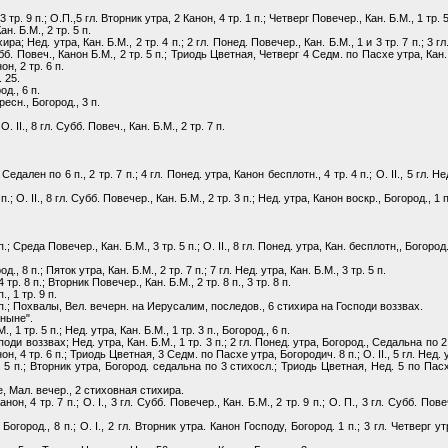
. 9 п.; О.П.,5 гл. Вторник утра, 2 Канон, 4 тр. 1 п.; Четверг Повечер., Кан. Б.М., 1 тр. 5
. Б.М., 2 тр. 5 п.
ра; Нед. утра, Кан. Б.М., 2 тр. 4 п.; 2 гл. Понед. Повечер., Кан. Б.М., 1 и 3 тр. 7 п.; 3 гл. 
убб. Повеч., Канон Б.М., 2 тр. 5 п.; Триодь Цветная, Четверг 4 Седм. по Пасхе утра, Кан.
н, 2 тр. 6 п.
 25.
од., 6 п.
ресн., Богород., 3 п.
 О. II., 8 гл. Субб. Повеч., Кан. Б.М., 2 тр. 7 п.
едален по 6 п., 2 тр. 7 п.; 4 гл. Понед. утра, Канон бесплотн., 4 тр. 4 п.; О. II., 5 гл. Нед
п.; О. II., 8 гл. Субб. Повечер., Кан. Б.М., 2 тр. 3 п.; Нед. утра, Канон воскр., Богород., 1 п
п.; Среда Повечер., Кан. Б.М., 3 тр. 5 п.; О. II., 8 гл. Понед. утра, Кан. бесплотн,, Богород.
д., 8 п.; Пяток утра, Кан. Б.М., 2 тр. 7 п.; 7 гл. Нед. утра, Кан. Б.М., 3 тр. 5 п.
 4 тр. 8 п.; Вторник Повечер., Кан. Б.М., 2 тр. 8 п., 3 тр. 8 п.
., 1 тр. 9 п.
. 4 п.; Похвалы, Вел. вечерн. на Иерусалим, последов., 6 стихира на Господи воззвах.
 ныне".
., 1 тр. 5 п.; Нед. утра, Кан. Б.М., 1 тр. 3 п., Богород., 6 п.
поди воззвах; Нед. утра, Кан. Б.М., 1 тр. 3 п.; 2 гл. Понед. утра, Богород., Седальна по 2 
 4 тр. 6 п.; Триодь Цветная, 3 Седм. по Пасхе утра, Богородич. 8 п.; О. II., 5 гл. Нед. ут
р. 5 п.; Вторник утра, Богород. седальна по 3 стихосл.; Триодь Цветная, Нед. 5 по Пасхе
, Мал. вечер., 2 стиховная стихира.
 4 тр. 7 п.; О. I., 3 гл. Субб. Повечер., Кан. Б.М., 2 тр. 9 п.; О. П., 3 гл. Субб. Повеч
город., 8 п.; О. I., 2 гл. Вторник утра. Канон Господу, Богород. 1 п.; 3 гл. Четверг у