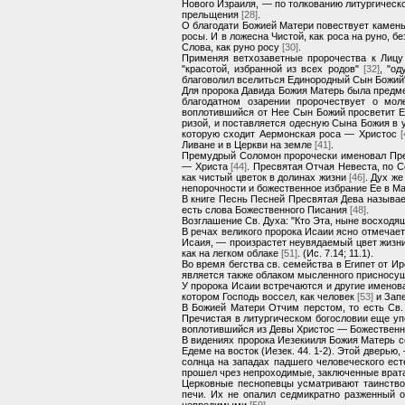
Нового Израиля, — по толкованию литургическо
прельщения
[28]
.
О благодати Божией Матери повествует камень
росы. И в ложесна Чистой, как роса на руно,
Слова, как руно росу
[30]
.
Применяя ветхозаветные пророчества к Лицу
"красотой, избранной из всех родов"
[32]
, "о
благоволил вселиться Единородный Сын Божи
Для пророка Давида Божия Матерь была предме
благодатном озарении пророчествует о мол
воплотившийся от Нее Сын Божий просветит Ее
ризой, и поставляется одесную Сына Божия в 
которую сходит Аермонская роса — Христос
[
Ливане и в Церкви на земле
[41]
.
Премудрый Соломон пророчески именовал Пре
— Христа
[44]
. Пресвятая Отчая Невеста, по 
как чистый цветок в долинах жизни
[46]
. Дух ж
непорочности и божественное избрание Ее в 
В книге Песнь Песней Пресвятая Дева называе
есть слова Божественного Писания
[48]
.
Возглашение Св. Духа: "Кто Эта, ныне восходя
В речах великого пророка Исаии ясно отмечае
Исаия, — произрастет неувядаемый цвет жизни 
как на легком облаке
[51]
. (Ис. 7.14; 11.1).
Во время бегства св. семейства в Египет от И
является также облаком мысленного присносущ
У пророка Исаии встречаются и другие именов
котором Господь воссел, как человек
[53]
и Запе
В Божией Матери Отчим перстом, то есть Св
Пречистая в литургическом богословии еще уп
воплотившийся из Девы Христос — Божественны
В видениях пророка Иезекииля Божия Матерь с
Едеме на восток (Иезек. 44. 1-2). Этой дверью
солнца на западах падшего человеческого ест
прошел чрез непроходимые, заключенные врат
Церковные песнопевцы усматривают таинство 
печи. Их не опалил седмикратно разженный 
невредимыми
[59]
.