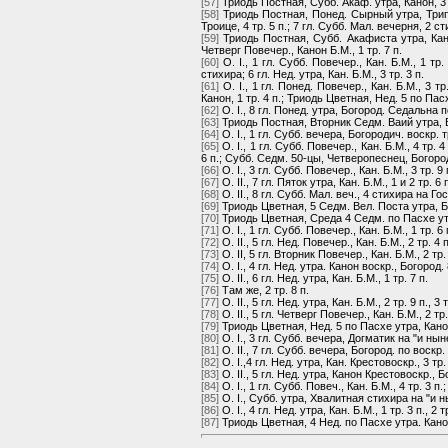
[57]
Триодь Постная, Субб. Акаф. утра, Канон, 3 т
[58]
Триодь Постная, Понед. Сырный утра, Трипесне
Троице, 4 тр. 5 п.; 7 гл. Субб. Мал. вечерня, 2 
[59]
Триодь Постная, Субб. Акафиста утра, Канон,
Четверг Повечер., Канон Б.М., 1 тр. 7 п.
[60]
О. I., 1 гл. Субб. Повечер., Кан. Б.М., 1 тр. 
стихира; 6 гл. Нед. утра, Кан. Б.М., 3 тр. 3 п.
[61]
О. I., 1 гл. Понед. Повечер., Кан. Б.М., 3 т
Канон, 1 тр. 4 п.; Триодь Цветная, Нед. 5 по Пасх
[62]
О. I., 8 гл. Понед. утра, Богород. Седальна 
[63]
Триодь Постная, Вторник Седм. Ваий утра, 
[64]
О. I., 1 гл. Субб. вечера, Богородич. воскр. 
[65]
О. I., 1 гл. Субб. Повечер., Кан. Б.М., 4 тр. 
6 п.; Субб. Седм. 50-цы, Четверопеснец, Богород
[66]
О. I., 3 гл. Субб. Повечер., Кан. Б.М., 3 тр. 9 п
[67]
О. II., 7 гл. Пяток утра, Кан. Б.М., 1 и 2 тр
[68]
О. II., 8 гл. Субб. Мал. веч., 4 стихира на Г
[69]
Триодь Цветная, 5 Седм. Вел. Поста утра, Б
[70]
Триодь Цветная, Среда 4 Седм. по Пасхе утр
[71]
О. I., 1 гл. Субб. Повечер., Кан. Б.М., 1 тр. 6 
[72]
О. II., 5 гл. Нед. Повечер., Кан. Б.М., 2 тр. 4 п
[73]
О. II, 5 гл. Вторник Повечер., Кан. Б.М., 2 тр. 
[74]
О. I., 4 гл. Нед. утра. Канон воскр., Богород. 
[75]
О. II., 6 гл. Нед. утра, Кан. Б.М., 1 тр. 7 п.
[76]
Там же, 2 тр. 8 п.
[77]
О. II., 5 гл. Нед. утра, Кан. Б.М., 2 тр. 9 п., 3
[78]
О. II., 5 гл. Четверг Повечер., Кан. Б.М., 2 тр.
[79]
Триодь Цветная, Нед. 5 по Пасхе утра, Канон
[80]
О. I., 3 гл. Субб. вечера, Догматик на "и ныне
[81]
О. II., 7 гл. Субб. вечера, Богород. по воскр.
[82]
О. I.,4 гл. Нед. утра, Кан. Крестовоскр., 3 тр. 
[83]
О. II., 5 гл. Нед. утра, Канон Крестовоскр., Бого
[84]
О. I., 1 гл. Субб. Повеч., Кан. Б.М., 4 тр. 3 
[85]
О. I., Субб. утра, Хвалитная стихира на "и ныне
[86]
О. I., 4 гл. Нед. утра, Кан. Б.М., 1 тр. 3 п., 2 т
[87]
Триодь Цветная, 4 Нед. по Пасхе утра. Канон Б