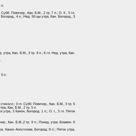
 п.
Субб. Повечер., Кан. Б.М., 2 тр. 7 п.; О. II., 5 гл.
 Богород., 4 п.; Нед. 50-цы утра, Кан. Богород., 3
. утра, Кан. Б.М., 3 тр. 9 п.; 6 гл. Нед. утра, Кан.
.
 5 п.
стихосл.; 3 гл. Субб. Повечер., Кан. Б.М., 3 тр. 5
ра, Кан. Б.М., 2 тр. 5 п.
 утра, 3 Канон, Богород. 1 п.; О. I., 3 гл. Пяток
ер., Кан. Б.М.,2 тр. 9 п.; Понед. утра. Блажен. 6
тра. Канон Апостолам, Богород. 8 п.; Пяток утра,