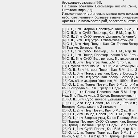
беседовал с людьми
[86]
.
На Своих объятиях Богоматерь носила Сына,
Питателя мира
[87]
.
Изложенные литургические мысли ярко показыв
небо, светлейшее и большее вышнего надземно
Христа Она воззывает в рай, облекает в нетлен
[1]
О. I., 1 гл. Вторник Повечерие, Канон Б.М., 1 т
[2]
О. II.,3 гл. Субб. Повечер., Кан. Б.М., 2 тр. 6 п
[3]
О. II., 7 гл. Субб. вечера, Догматик "и ныне".
[4]
О. II., 5 гл. Нед. утра, 1 хвалитная стихира.
[5]
О. I., 3 гл. Нед. Полун., Кан. Св. Троице Бого
[6]
Там же, Богород., 6 п.
[7]
О. I., 1 гл. Субб. Повечер., Кан. Б.М., 4 тр.Зп.
[8]
О. I., 1 гл. Понед. Повечер., Канон Б.М., 2 тр. 
[9]
О. II., 5 гл. Субб. Вел. вечерн., 5 стиховная с
[10]
О. II, 5 гл. Нед. утра, Кан. Б.М., 3 тр. 5 п.
[11]
Служба Успению, М. 1899 г., 2 и 3 стихиры н
[12]
О. II., 5 гл. Четверг Повеч., Кан. Б.М., 1 тр. 3 
[13]
О. I., 3 гл. Пяток утра, Кан. Кресту, Богор., 5 
[14]
О. I., 1 гл. Нед. утра, Кан. воскр., Богород., 4
[15]
Служба и акафист Успению, М., 1899 г., 5 ик
[16]
О. I., 2 гл. Понед. Повеч., Кан. Б.М., 1 тр. 4
Кан. Богородичен, 7 п.; Среда 3 Седм. Вел. Пост
[17]
О. I., 1 гл. Понед. Повечер., Кан. Б.М., 1 тр.
Нед. 5 по Пасхе утра, 3 Канон, Богородичен, 4 п
[18]
О. II., 5 гл. Субб. вечера. Догматик "и ныне".
[19]
О. I., 2 гл. Нед. Повеч., Кан. Б.М., 1 тр. 8 п.
Богород., Седальная по 2 стихосл.
[20]
О. I., 2 гл. Нед. Повеч., Кан. Б.М., 2 тр. 8 п.
[21]
О. I., 2 гл. Понед. Повеч., Кан. Б.М., 1 тр. 5 п.
[22]
О. I., 4 гл. Вторник утра, Канон Господу, Бого
[23]
Триодь Постная, Субб. Сырная, Кан. Богород., 4 
[24]
Триодь Постная, Среда 1 Седм. Вел. Поста у
[25]
О. I., 1 гл. Субб. Повеч., Кан. Б.М., 4 тр. 8 п.
[26]
О. I., 1 гл. Понед. Повечер., Кан. Б.М., 1 тр.
Канон, 5 тр. 1 п., 1 и 2 тр. 3 п.; Триодь Цветная,