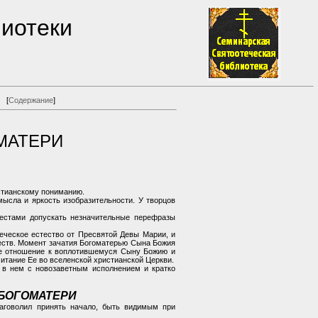
лиотеки
[
Содержание
]
МАТЕРИ
стианскому пониманию.
мысла и яркость изобразительности. У творцов
местами допускать незначительные перефразы
ческое естество от Пресвятой Девы Марии, и
честв. Момент зачатия Богоматерью Сына Божия
ое отношение к воплотившемуся Сыну Божию и
итание Ее во вселенской христианской Церкви.
 в нем с новозаветным исполнением и кратко
 БОГОМАТЕРИ
говолил принять начало, быть видимым при