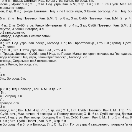
р. 5 п.; Триодь Цветная, Нед. 50-цы утра, Канон, Богород. 3 п.
ц. Ирмос 9 п.; О. I., 2 гл. Нед. утра, Кан. Б.М., 3 тр. 1 п.; 0.11., 5 гл. Субб. Мал. в
стиховная стихира.
 2 тр. 8 п.; Триодь Цветная, Нед. 7 по Пасхе утра, 3 Канон, Богород. 7 п.; Нед. 50-ц
5 п.; 2 гл. Нед. Повечер., Кан. Б.М., 3 тр. 8 п.; 3 гл. Субб. Повечер., Кан. Б.М., 2 тр. 4
р. 4 п.; 2 гл. Субб. утра. Канон Мученикам, 6 тр. 4 п.; 3 гл. Субб. Повечер., Кан. Б.М.,
е утра, 3 Канон, Богород. 4 п.
по 1 стихословии.
Богород. Седальна 1 стихословии.
тропаря.
4 п.; 3 гл. Нед. утра, Кан. воскр., Богород. 1 п.; Кан. Крестовоскр., 1 тр. 6 п.; Триодь Цв
. 7 песни.
.; О. II., 8 гл. Пяток утра, Кан. Б.М., 2 тр. 4 п.
. 6 п.; Триодь Цветная, Субб. пред 3 Нед. по Пасхе, Малая вечерня, стихира на Господи во
осподи воззвах; Нед. утра, Канон Крестовоскр., Богород. 7 п.
огород., Седальная по 3 стихословии.
а, 2 Канон, Богород. 7 п.
п.
.
4 п.
8 п.; Богород. 6 п.
 тр. 8 п.; Нед. Повечер., Кан. Б.М., 3 тр. 7 п.
 5 п.
, Богород. 7 п.
" .
 тропаре 7 гл.
3 п.
род. 4 п.; Кан. Б.М., 4 тр. 7 п., 1 тр. 9 п.; О. I., 1 гл. Субб. Повечер., Кан. Б.М., 1 тр. 7 п.
п.; Субб. веч., Мал. вечер., 4 стихира на Господи воззвах; О. II., 6 гл. Субб. вечера, Догма
"; Нед. утра, Кан. воскр., Богород. 8 п.; 3 гл. Субб. Повеч., Кан. Б.М., 1 тр. 1 п., 4 тр. 8
р. 4 п.; 3 гл. Субб. Повеч., Кан. Б.М., 3 тр. 6 п.
огород., 4 и 6 тр. и Богород. 7 п.; О. II., 7 гл. Пяток утра, 4 стиховная стихира на "и н