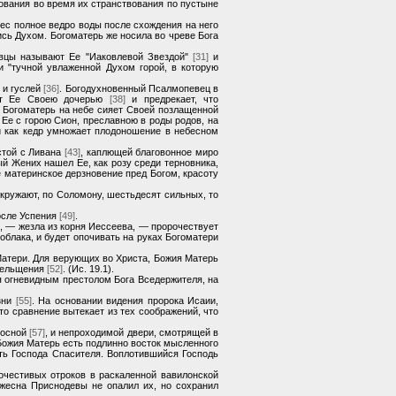
тования во время их странствования по пустыне
ес полное ведро воды после схождения на него
сь Духом. Богоматерь же носила во чреве Бога
евцы называют Ее "Иаковлевой Звездой"
[31]
и
 "тучной увлаженной Духом горой, в которую
 и гуслей
[36]
. Богодухновенный Псалмопевец в
ет Ее Своею дочерью
[38]
и предрекает, что
к Богоматерь на небе сияет Своей позлащенной
 Ее с горою Сион, преславною в роды родов, на
и как кедр умножает плодоношение в небесном
стой с Ливана
[43]
, каплющей благовонное миро
ый Жених нашел Ее, как розу среди терновника,
е материнское дерзновение пред Богом, красоту
кружают, по Соломону, шестьдесят сильных, то
осле Успения
[49]
.
ы, — жезла из корня Иессеева, — пророчествует
облака, и будет опочивать на руках Богоматери
 Матери. Для верующих во Христа, Божия Матерь
прельщения
[52]
. (Ис. 19.1).
я огневидным престолом Бога Вседержителя, на
зни
[55]
. На основании видения пророка Исаии,
о сравнение вытекает из тех соображений, что
носной
[57]
, и непроходимой двери, смотрящей в
. Божия Матерь есть подлинно восток мысленного
сть Господа Спасителя. Воплотившийся Господь
очестивых отроков в раскаленной вавилонской
жесна Приснодевы не опалил их, но сохранил