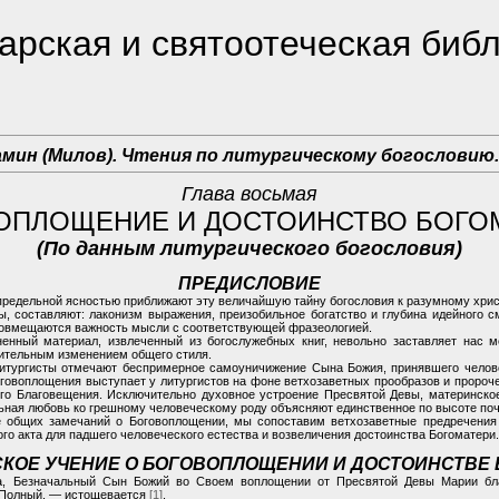
рская и святоотеческая биб
амин (Милов). Чтения по литургическому богословию.
Глава восьмая
ОПЛОЩЕНИЕ И ДОСТОИНСТВО БОГО
(По данным литургического богословия)
ПРЕДИСЛОВИЕ
предельной ясностью приближают эту величайшую тайну богословия к разумному хри
 составляют: лаконизм выражения, преизобильное богатство и глубина идейного с
совмещаются важность мысли с соответствующей фразеологией.
ненный материал, извлеченный из богослужебных книг, невольно заставляет нас 
чительным изменением общего стиля.
литургисты отмечают беспримерное самоуничижение Сына Божия, принявшего челове
оговоплощения выступает у литургистов на фоне ветхозаветных прообразов и проро
ого Благовещения. Исключительно духовное устроение Пресвятой Девы, материнск
ная любовь ко грешному человеческому роду объясняют единственное по высоте поч
ле общих замечаний о Боговоплощении, мы сопоставим ветхозаветные предречения
го акта для падшего человеческого естества и возвеличения достоинства Богоматери.
КОЕ УЧЕНИЕ О БОГОВОПЛОЩЕНИИ И ДОСТОИНСТВЕ
а, Безначальный Сын Божий во Своем воплощении от Пресвятой Девы Марии бла
 Полный, — истощевается
[1]
.