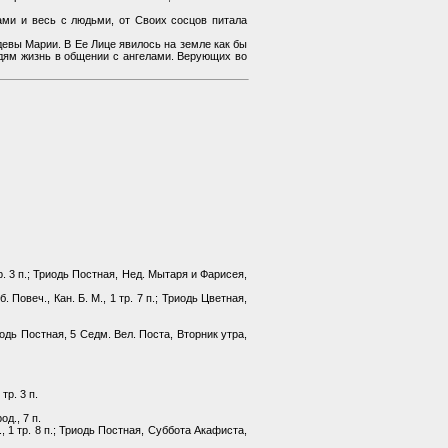
ми и весь с людьми, от Своих сосцов питала
евы Марии. В Ее Лице явилось на земле как бы
юдям жизнь в общении с ангелами. Верующих во
 1 тр. 3 п.; Триодь Постная, Нед. Мытаря и Фарисея,
бб. Повеч., Кан. Б. М., 1 тр. 7 п.; Триодь Цветная,
; Триодь Постная, 5 Седм. Вел. Поста, Вторник утра,
тр. 3 п.
од., 7 п.
Б.М., 1 тр. 8 п.; Триодь Постная, Суббота Акафиста,