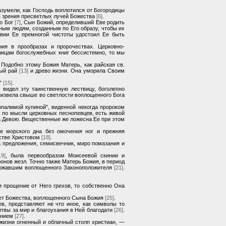
азумели, как Господь воплотился от Богородицы
я зрения пресветлых лучей Божества
[6]
.
но Бог
[7]
, Сын Божий, определивший Еве родить
ным людям, созданным по Его образу, чтобы их
вии Ее премногой чистоты удостоил Ее быть
ия в прообразах и пророчествах. Церковно-
ницам богослужебных книг бессистемно, то мы
Подобно этому Божия Матерь, как райская св.
ный рай
[13]
и древо жизни. Она уморила Своим
ь"
[15]
.
видел эту таинственную лествицу, боголепно
 низвела свыше во светлости воплощенного Бога
палимой купиной", виденной некогда пророком
, по мысли церковных песнопевцев, есть живой
ла Девою. Вещественные же ложесна Ее при этом
е морского дна без омочения ног и прежняя
естве Христовом
[18]
.
а предложения, семисвечник, миро помазания и
19]
, была первообразом Моисеевой скинии и
онов жезл. Точно также Матерь Божия, в период
державшим воплощенного Законоположителя
[21]
.
 прощение от Него грехов, то собственно Она
вет Божества, воплощенного Сына Божия
[25]
.
в, представляют не что иное, как символы то
твы за мир и благоухания в Ней благодати
[26]
.
ханием
[27]
.
жизни огненный и облачный столп христиан, —