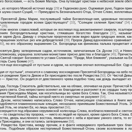
го богословия, — есть Божия Матерь. Она путеводит христиан к небесной земле обе
, из которого Моисей источил воду
[29]
и Гедеоново руно. Оцеживая руно, Гедеон прин
 без шума сошел Сущий, — Премудрость Безначального Отца, Отчее Слово, воплотивши
 Пресвятой Девы Марии, послужившей тайне Боговоплоще-ния, церковные песноп
душевленным городом всеми Царствующего"
[33]
, "Солнцем селения Христова"
[34]
и
й"
[35]
.
том многих славословий, которые он воспевал под аккомпанемент свирели, псалтири
ениях Богородительнице христиан, стяжавших богатство благодати
[37]
, называ
 зарею Духа. Давиду с открытым пророчески оком видно вдали грядущих веков, ка
украшении золотых риз или добродетелей
[39]
. Пророк Давид вдохновенно сравнивает
40]
, по его образному выражению Св. Богородица как финикова пальма процветает 
святую Деву затворенным садом, источником, запечатанным Св. Духом
[42]
, и Неве
Соломонову, украшена золотыми монистами присно девства и благодати
[45]
. Пречист
е Святой говорит Богоневесте устами Соломона: "Приди, Моя ближняя", указывая на Е
Матерь Сыну Божию
[47]
.
тся еще восходящей от пустыни и одром, на котором опочил воплощенный Бог. Одр о
щая от пустыни", относится к славному восхождению Пресвятой Богородицы на небо п
тся рождение Христа Девою и Ее приснодевство после Рождества
[50]
. От Чистой Дев
— Христос. Он родится от девственного чрева подобно тому, как дождь выпадает из 
рода, Господь Спаситель действительно, как на облаке, опочивал на руках Пречистой
ного света. Она непрестанно осеняет их благодатию и разгоняет в их сердцах тьму 
ания Приснодевы Марии, как носительницы во чреве Бога Слова. Так, Она называетс
чатленной Книгой, тайны которой никто из смертных не разумеет
[54]
.
. Духом, непостижимо написалось Слово Отчее, написующее спасаемых в Книге жи
одобляется пламенноносным клещам, несказанно принявшим Божественный Уголь. Эт
й Угль, не опалил Ее, но лишь просветил
[56]
.
озерцается под образами херувимской колесницы Слова, всеблагословенной и свето
, — по свидетельству пророка, — никто из людей не прошел, кроме одного Бога Слова
ества, дверь мысленного востока, явившегося с неба и вратами умного света, то е
а Приснодевы, и они остались затворенными
[58]
.
Рождества Христова, между прочим, и в факте невредимого пребывания трех благ
огонь. Подобным образом нестерпимый Божественный Огонь своим вселением в ло