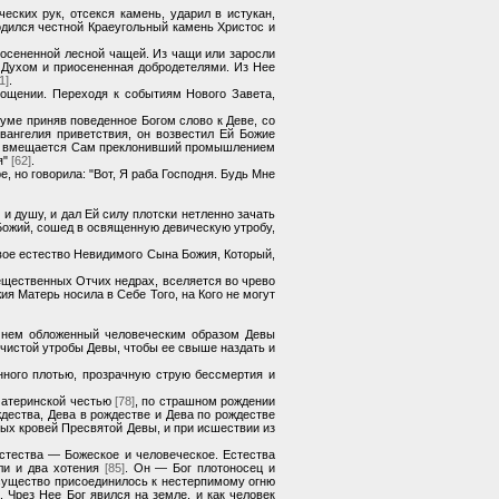
еских рук, отсекся камень, ударил в истукан,
родился честной Краеугольный камень Христос и
осененной лесной чащей. Из чащи или заросли
я Духом и приосененная добродетелями. Из Нее
1]
.
лощении. Переходя к событиям Нового Завета,
зуме приняв поведенное Богом слово к Деве, со
вангелия приветствия, он возвестил Ей Божие
енно вмещается Сам преклонивший промышлением
я"
[62]
.
 но говорила: "Вот, Я раба Господня. Будь Мне
 душу, и дал Ей силу плотски нетленно зачать
Божий, сошед в освященную девическую утробу,
вое естество Невидимого Сына Божия, Который,
ещественных Отчих недрах, вселяется во чрево
 Матерь носила в Себе Того, на Кого не могут
 нем обложенный человеческим образом Девы
ечистой утробы Девы, чтобы ее свыше наздать и
нного плотью, прозрачную струю бессмертия и
 материнской честью
[78]
, по страшном рождении
дества, Дева в рождестве и Дева по рождестве
тых кровей Пресвятой Девы, и при исшествии из
тества — Божеское и человеческое. Естества
оли и два хотения
[85]
. Он — Бог плотоносец и
существо присоединилось к нестерпимому огню
 Чрез Нее Бог явился на земле, и как человек