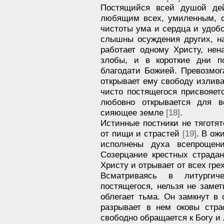
Постящийся всей душой дей
любящим всех, умиленным, с
чистоты ума и сердца и удобо
слышны осуждения других, на
работает одному Христу, нен
злобы, и в короткие дни п
благодати Божией. Превозмог
открывает ему свободу излива
чисто постящегося присвояет
любовно открывается для в
сияющее земле
[18]
.
Истинные постники не тяготя
от пищи и страстей
[19]
. В ож
исполнены духа всепроще
Созерцание крестных страда
Христу и отрывает от всех гр
Всматриваясь в литургич
постящегося, нельзя не замет
облегает тьма. Он замкнут в
разрывает в нем оковы стра
свободно обращается к Богу и