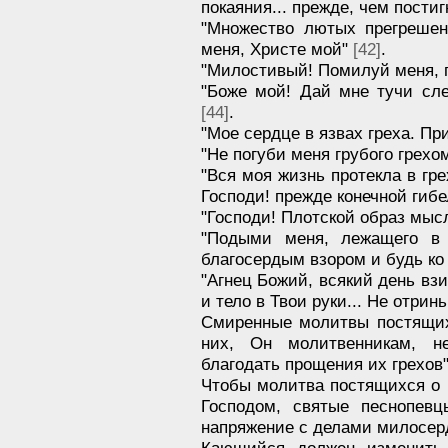
покаяния... прежде, чем пости
"Множество лютых прегрешен
меня, Христе мой"
[42]
.
"Милостивый! Помилуй меня, 
"Боже мой! Дай мне тучи сле
[44]
.
"Мое сердце в язвах греха. П
"Не погуби меня грубого грехо
"Вся моя жизнь протекла в гре
Господи! прежде конечной гиб
"Господи! Плотской образ мыс
"Подыми меня, лежащего в
благосердым взором и будь к
"Агнец Божий, всякий день в
и тело в Твои руки... Не отрин
Смиренные молитвы постящих
них, Он молитвенникам, не
благодать прощения их грехов
Чтобы молитва постящихся о 
Господом, святые песнопевц
напряжение с делами милосер
Кающийся должен изменить 