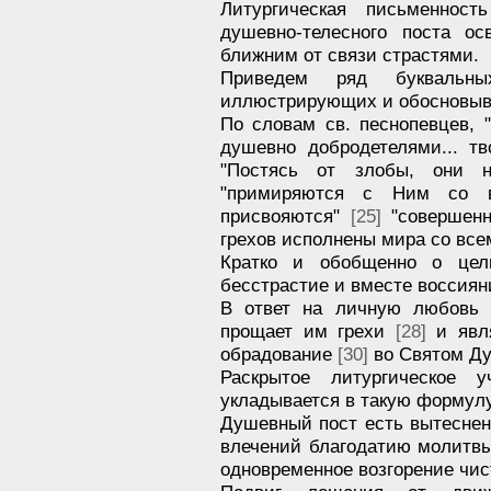
Литургическая письменност
душевно-телесного поста о
ближним от связи страстями.
Приведем ряд буквальн
иллюстрирующих и обосновыв
По словам св. песнопевцев, 
душевно добродетелями... 
"Постясь от злобы, они 
"примиряются с Ним со 
присвояются"
[25]
"совершен
грехов исполнены мира со все
Кратко и обобщенно о цел
бесстрастие и вместе воссиян
В ответ на личную любовь 
прощает им грехи
[28]
и явля
обрадование
[30]
во Святом Ду
Раскрытое литургическое 
укладывается в такую формул
Душевный пост есть вытеснен
влечений благодатию молитв
одновременное возгорение чис