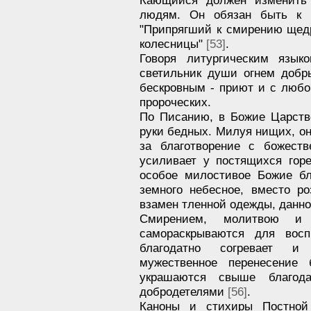
людям. Он обязан быть к 
"Припрягший к смирению щедр
колесницы"
[53]
.
Говоря литургическим язык
светильник души огнем доб
бескровным - приют и с любо
пророческих.
По Писанию, в Божие Царств
руки бедных. Милуя нищих, он
за благотворение с божеств
усиливает у постящихся гор
особое милостивое Божие бл
земного небесное, вместо р
взамен тленной одежды, данно
Смирением, молитвою и
самораскрываются для восп
благодатно согревает и 
мужественное перенесение 
украшаются свыше благод
добродетелями
[56]
.
Каноны и стихиры Постной