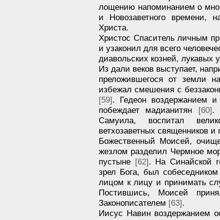
лощению напоминанием о мног
и Новозаветного времени, н
Христа.
Христос Спаситель личным пр
и узаконил для всего человече
диавольских козней, лукавых 
Из дали веков выступает, напр
преложившегося от земли 
избежал смешения с беззакон
[59]
. Гедеон воздержанием и
побеждает мадианитян
[60]
.
Самуила, воспитал велик
ветхозаветных священников и
Божественный Моисей, очище
жезлом разделил Чермное мор
пустыне
[62]
. На Синайской 
зрел Бога, был собеседником
лицом к лицу и принимать сл
Постившись, Моисей прин
Законописателем
[63]
.
Иисус Навин воздержанием о