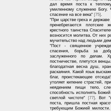
дал время поста к теплом
умиленному служению Богу. 
спасение на все века"
[75]
.
"При царстве греха и державе
пренебрегаются плотские 
крестного таинства Спасителе
возносится молитва. От них р
мучительство над людьми де
"Пост - священное учрежд
спасения, борьба за доб
заслуженного по делам. 
постничестве, плетутся венцы
благодатная весна душ, хра
раскаяния. Какой язык выскаже
благ, проистекающее отсюд
утоляет кипение страстей, п
неядением пищи тело, сле
способность исполнять Божий 
светлой чистоте"
[77]
. Вот "
поста, пришла постная крас
требующим Божией милости. 