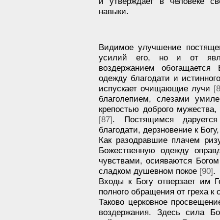
и утверждает в человеке св
навыки.
Видимое улучшение постящег
усилий его, но и от яв
воздержанием обогащается 
одежду благодати и истинного
испускает очищающие лучи
[
благолепием, слезами умил
крепостью доброго мужества
[87]
. Постящимся даруется
благодати, дерзновение к Бог
Как разодравшие плачем риз
Божественную одежду опра
чувствами, осияваются Богом
сладком душевном покое
[90]
.
Входы к Богу отверзает им 
полного обращения от греха к
Таково церковное просвещен
воздержания. Здесь сила Бо