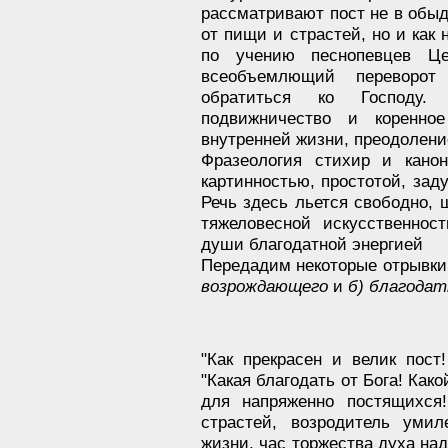
рассматривают пост не в обы
от пищи и страстей, но и как 
по учению песнопевцев Це
всеобъемлющий переворот
обратиться ко Господу.
подвижничество и коренно
внутренней жизни, преодолени
Фразеология стихир и кано
картинностью, простотой, зад
Речь здесь льется свободно, 
тяжеловесной искусственно
души благодатной энергией
Передадим некоторые отрывки
возрождающего
и
б) благодат
"Как прекрасен и велик пос
"Какая благодать от Бога! Как
для напряженно постящихся
страстей, возродитель умил
жизни, час торжества духа на