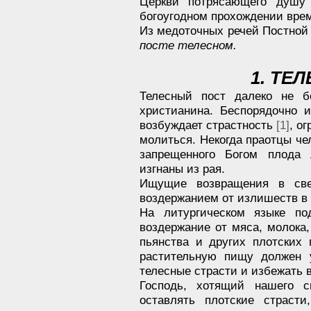
Церкви потрясающего душу
богоугодном прохождении вре
Из медоточных речей Постной 
посте телесном.
1. ТЕ
Телесный пост далеко не б
христианина. Беспорядочно 
возбуждает страстность
[1]
, о
молиться. Некогда праотцы че
запрещенного Богом плода
изгнаны из рая.
Ищущие возвращения в све
воздержанием от излишеств в
На литургическом языке по
воздержание от мяса, молока,
пьянства и других плотских
растительную пищу должен у
телесные страсти и избежать 
Господь, хотящий нашего с
оставлять плотские страст