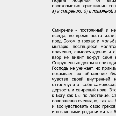
Подвиг лощения от движе
своекорыстия христианин со
а) к смирению, б) к покаянной
Смирение - постоянный и не
всегда, во время поста изли
пред Богом о грехах и мольб
мытарю, постящиеся молятс
плачевно, самоосужденно и 
взор не видит вокруг себя 
Сокрушенных духом и приходя
Господь не унижает, но прини
покрывает их обнажение бл
чувстве своей внутренней
оттолкнули от себя самовосхв
дерзость и свирепый нрав. Эт
к Богу как бы по лествице. 
совершенно очевидно, так как 
и восчувствовать свою грехов
и покаянными рыданиями как 