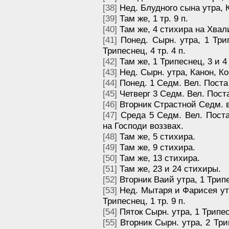
[38]
Нед. Блудного сына утра, Кан
[39]
Там же, 1 тр. 9 п.
[40]
Там же, 4 стихира на Хвал
[41]
Понед. Сырн. утра, 1 Трип
Трипеснец, 4 тр. 4 п.
[42]
Там же, 1 Трипеснец, 3 и 4 
[43]
Нед. Сырн. утра, Канон, Ко
[44]
Понед. 1 Седм. Вел. Поста 
[45]
Четверг 3 Седм. Вел. Поста 
[46]
Вторник Страстной Седм. в
[47]
Среда 5 Седм. Вел. Поста 
на Господи воззвах.
[48]
Там же, 5 стихира.
[49]
Там же, 9 стихира.
[50]
Там же, 13 стихира.
[51]
Там же, 23 и 24 стихиры.
[52]
Вторник Ваий утра, 1 Трипес
[53]
Нед. Мытаря и Фарисея утра
Трипеснец, 1 тр. 9 п.
[54]
Пяток Сырн. утра, 1 Трипесн
[55]
Вторник Сырн. утра, 2 Трипе