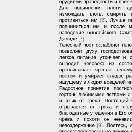
орудиями праведности и прес
Для подчинения плоти ду
измождать плоть, смирять 
противиться им
[6]
. Лучше п
подчиниться им и после му
наподобие библейского Самс
Далиде
[7]
.
Телесный пост ослабляет тел
позволяет духу господствов
легкое питание утончает и 
выводит человека из состо
препоясывает чресла целом
постом и умирает сладостра
ищущему в людях всецелой ч
Радостное принятие постно
гортань любимыми яствами и 
и язык от греха. Постящийс
отрывается от греха и пол
благодатные утешения в Его о
чрева и похоти он ненави
невоздержание
[9]
. Постясь, 
просветляет телесные движени