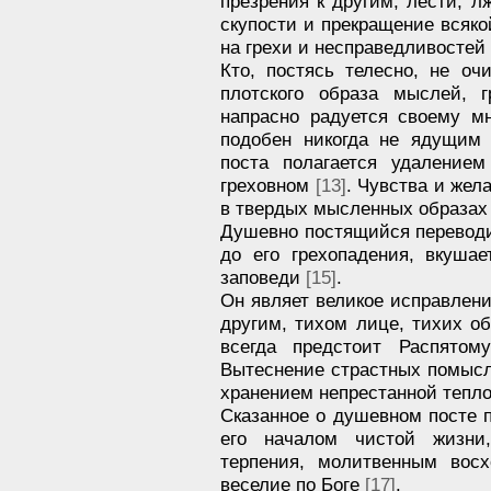
презрения к другим, лести, лж
скупости и прекращение всяко
на грехи и несправедливостей
Кто, постясь телесно, не о
плотского образа мыслей, г
напрасно радуется своему м
подобен никогда не ядущи
поста полагается удаление
греховном
[13]
. Чувства и жел
в твердых мысленных образах
Душевно постящийся переводи
до его грехопадения, вкуша
заповеди
[15]
.
Он являет великое исправлен
другим, тихом лице, тихих о
всегда предстоит Распято
Вытеснение страстных помысл
хранением непрестанной тепло
Сказанное о душевном посте 
его началом чистой жизни
терпения, молитвенным вос
веселие по Боге
[17]
.