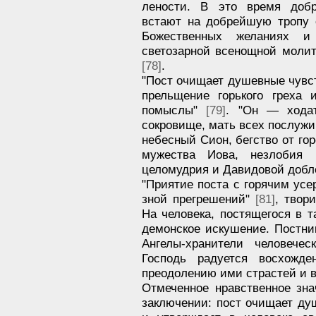
лености. В это время добр
встают на добрейшую тропу 
Божественных желаниях и
светозарной всенощной моли
[78]
.
"Пост очищает душевные чувст
прельщение горького греха 
помыслы"
[79]
. "Он — ходат
сокровище, мать всех послужи
небесный Сион, бегство от гор
мужества Иова, незлобия 
целомудрия и Давидовой добл
"Приятие поста с горячим ус
зной прегрешений"
[81]
, твор
На человека, постящегося в т
демонское искушение. Постн
Ангелы-хранители человече
Господь радуется восхожд
преодолению ими страстей и в
Отмеченное нравственное зн
заключении: пост очищает душ