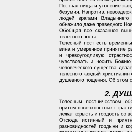
Постная пища и утоление жаж
безумия. Напротив, невоздерж
людей врагами Владычнего К
обнажило даже праведного Ноя
Обобщая все сказанное выш
телесного поста:
Телесный пост есть временны
вина и умеренное принятие 
и чревоугодливую страстно
чувствовать и носить Божию
человеческого существа дела
телесного каждый христианин
душевного пощения. Об этом 
2. ДУ
Телесным постничеством об
притом поверхностных страсти
лежат корысть и гордость со 
Отсюда истинный и прият
разновидностей гордыни и кор