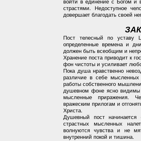
войти в единение с Богом и 
страстями. Недоступное чел
довершает благодать своей н
ЗА
Пост телесный по уставу Ц
определенные времена и дни
должен быть всеобщим и непр
Хранение поста приводит к го
фон чистоты и усиливает любо
Пока душа нравственно невоз
различие в себе мысленных 
работы собственного мышлени
душевном фоне ясно видимы 
мысленные приражения. Че
вражеским прилогам и отгоня
Христа.
Душевный пост начинается 
страстных мысленных нале
волнуются чувства и не мя
внутренний покой и тишина.