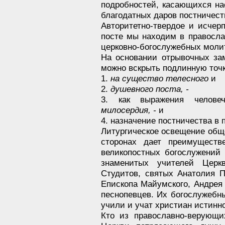
подробностей, касающихся на
благодатных даров постничест
Авторитетно-твердое и исчер
посте мы находим в правосла
церковно-богослужебных молит
На основании отрывочных за
можно вскрыть подлинную точк
1.
на существо телесного
и
2.
душевного поста, -
3. как выражения челове
милосердия, -
и
4. назначение постничества в 
Литургическое освещение обще
сторонах дает преимуществ
великопостных богослужений
знаменитых учителей Цер
Студитов, святых Анатолия П
Епископа Майумского, Андрея 
песнопевцев. Их богослужебны
учили и учат христиан истинно
Кто из православно-верующи