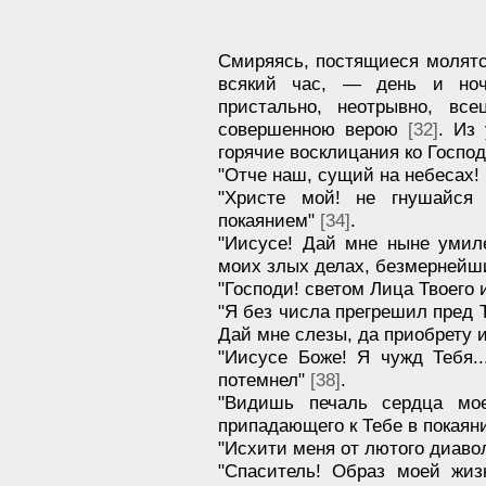
Смиряясь, постящиеся молятс
всякий час, — день и но
пристально, неотрывно, вс
совершенною верою
[32]
. Из
горячие восклицания ко Госпо
"Отче наш, сущий на небесах
"Христе мой! не гнушайся
покаянием"
[34]
.
"Иисусе! Дай мне ныне умил
моих злых делах, безмернейш
"Господи! светом Лица Твоего
"Я без числа прегрешил пред 
Дай мне слезы, да приобрету
"Иисусе Боже! Я чужд Тебя..
потемнел"
[38]
.
"Видишь печаль сердца мо
припадающего к Тебе в покаян
"Исхити меня от лютого диаво
"Спаситель! Образ моей жи