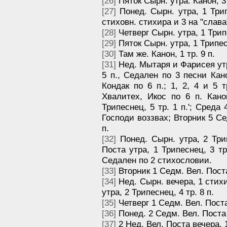
[26]
Пяток Сырн. утра. Канон, 3 
[27]
Понед. Сырн. утра, 1 Трип
стиховн. стихира и 3 на "слава
[28]
Четверг Сырн. утра, 1 Трипе
[29]
Пяток Сырн. утра, 1 Трипесн
[30]
Там же. Канон, 1 тр. 9 п.
[31]
Нед. Мытаря и Фарисея утра, 
5 п., Седален по 3 песни Канон
Кондак по 6 п.; 1, 2, 4 и 5 т
Хвалитех, Икос по 6 п. Кано
Трипеснец, 5 тр. 1 п.'; Среда
Господи воззвах; Вторник 5 Се
п.
[32]
Понед. Сырн. утра, 2 Трип
Поста утра, 1 Трипеснец, 3 тр
Седален по 2 стихословии.
[33]
Вторник 1 Седм. Вел. Поста
[34]
Нед. Сырн. вечера, 1 стихи
утра, 2 Трипеснец, 4 тр. 8 п.
[35]
Четверг 1 Седм. Вел. Поста 
[36]
Понед. 2 Седм. Вел. Поста у
[37]
2 Нед. Вел. Поста вечера, 