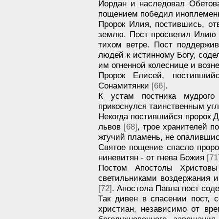
Иордан и наследовал Обето
пощением победил иноплеменн
Пророк Илия, постившись, о
землю. Пост просветил Илию 
тихом ветре. Пост поддержи
людей к истинному Богу, соде
им огненной колеснице и возн
Пророк Елисей, постивший
Сонамитянки
[66]
.
К устам постника мудрог
прикоснулся таинственным уг
Некогда постившийся пророк Д
львов
[68]
, трое хранителей п
жгучий пламень, не опаливши
Святое пощение спасло проро
ниневитян - от гнева Божия
[71
Постом Апостолы Христов
светильниками воздержания и
[72]
. Апостола Павла пост со
Так дивен в спасении пост,
христиан, независимо от вр
богодухновенного завещания