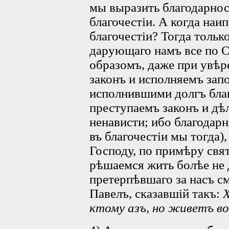
мы выразить благодарнос
благочестіи. А когда на
благочестіи? Тогда только
дарующаго намъ все по 
образомъ, даже при увѣр
законъ и исполняемъ зап
исполнившими долгъ благ
преступаемъ законъ и дѣ
ненависти; ибо благодар
въ благочестіи мы тогда)
Господу, по примѣру свя
рѣшаемся жить болѣе не д
претерпѣвшаго за насъ с
Павелъ, сказавшій такъ:
Х
ктому азъ, но живетъ в