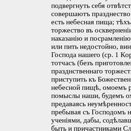
подвергнуть себя отвѣтс
совершаютъ празднество
есть небесная пища; тѣх
торжество въ осквернені
наказанію и посрамленію;
или пить недостойно, ви
Господа нашего (ср. 1 Ко
тотчасъ (безъ приготовле
празднственнаго торжест
приступить къ Божествен
небесной пищѣ, омоемъ р
помыслы наши, будемъ ох
предаваясь неумѣренност
пребывая съ Господомъ 
ученіями, дабы, содѣлав
быть и причастниками Сл