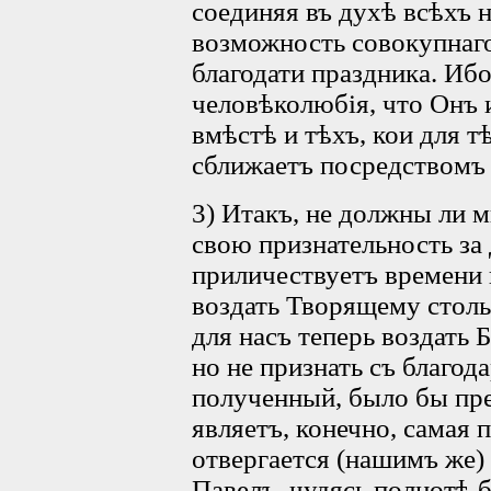
соединяя въ духѣ всѣхъ 
возможность совокупнаго
благодати праздника. Ибо
человѣколюбія, что Онъ 
вмѣстѣ и тѣхъ, кои для 
сближаетъ посредствомъ
3) Итакъ, не должны ли 
свою признательность за 
приличествуетъ времени
воздать Творящему столь
для насъ теперь воздать
но не признать съ благод
полученный, было бы пр
являетъ, конечно, самая 
отвергается (нашимъ же)
Павелъ, чудясь полнотѣ 