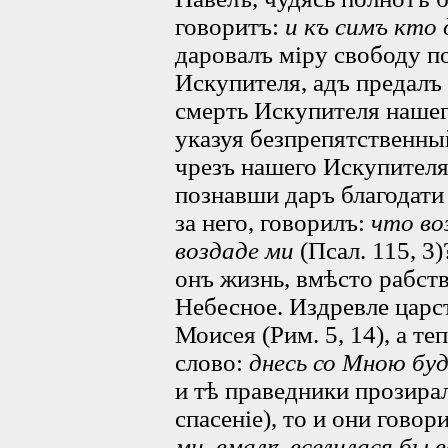
говоритъ:
и къ симъ кто
даровалъ міру свободу 
Искупителя, адъ предалъ
смерть Искупителя нашег
указуя безпрепятственный
чрезъ нашего Искупителя
познавши даръ благодати 
за него, говорилъ:
что во
воздаде ми
(Псал. 115, 3
онъ жизнь, вмѣсто рабств
Небесное. Издревле царс
Моисея (Рим. 5, 14), а т
слово:
днесь со Мною бу
и тѣ праведники прозира
спасеніе), то и они говор
ми, вмалѣ вселилася бы 