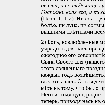
не ста, и на сѣдалищи гу
Господни воля его, и въ 
(Псал. 1, 1-2). Ни солнце
болѣе, ни луна, ни сонмы
вышними свѣтилами всемо
2) Богъ, возлюбленные м
учредилъ для насъ празд
ежегодное его совершені
Сына Своего для (нашего)
этого священнаго праздн
каждый годъ возвѣщаетъ,
въ этотъ часъ. Онъ ведет
міръ къ тому, что было п
Него исходящую, радость
теперь, приводя насъ къ 