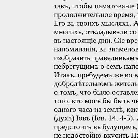
такъ, чтобы памятованіе 
продолжительное время,
Его въ своихъ мысляхъ. 
многихъ, откладывали со 
въ настоящіе дни. Сіе вр
напоминанія, въ знамено
изобразить праведникамъ 
небрегущимъ о семъ напо
Итакъ, пребудемъ же во в
добродѣтельномъ жительс
о томъ, что было оставле
того, кто могъ бы быть ч
одного часа на землѣ, к
(духа) Іовъ (Іов. 14, 4-5)
предстоитъ въ будущемъ,
не недостойно вкусить П