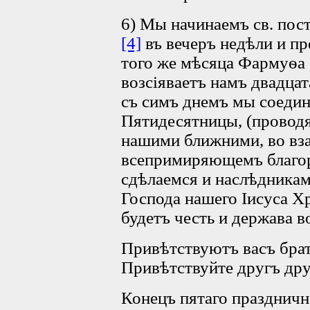
6) Мы начинаемъ св. пос
[4]
въ вечеръ недѣли и пр
того же мѣсяца Фармуѳа
возсіяваетъ намъ двадца
съ симъ днемъ мы соедин
Пятидесятницы, (проводя
нашими ближними, во вз
всепримиряющемъ благор
сдѣлаемся и наслѣдникам
Господа нашего Іисуса Х
будетъ честь и держава в
Привѣтствуютъ васъ брат
Привѣтствуйте другъ дру
Конецъ пятаго празднична