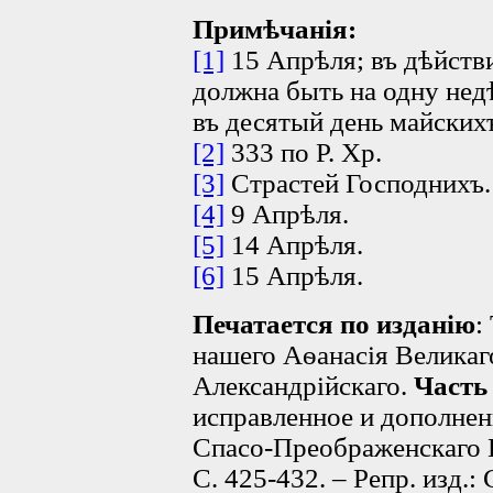
Примѣчанiя:
[1]
15 Апрѣля; въ дѣйстви
должна быть на одну нед
въ десятый день майских
[2]
333 по Р. Хр.
[3]
Страстей Господнихъ.
[4]
9 Апрѣля.
[5]
14 Апрѣля.
[6]
15 Апрѣля.
Печатается по изданію
:
нашего Аѳанасiя Великаг
Александрiйскаго.
Часть 
исправленное и дополненн
Спасо-Преображенскаго В
С. 425-432. – Репр. изд.: