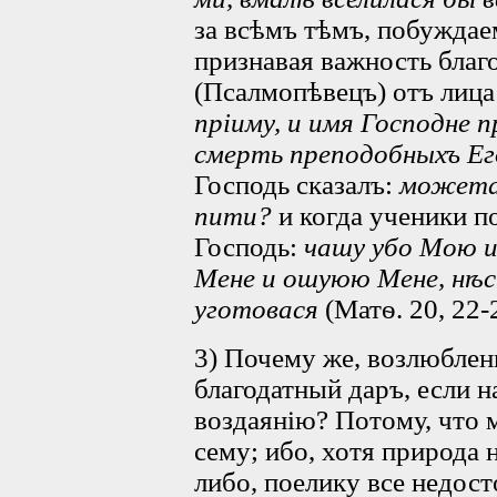
за всѣмъ тѣмъ, побуждае
признавая важность благ
(Псалмопѣвецъ) отъ лица
пріиму, и имя Господне 
смерть преподобныхъ Е
Господь сказалъ:
можета
пити?
и когда ученики п
Господь:
чашу убо Мою и
Мене и ошуюю Мене, нѣс
уготовася
(Матѳ. 20, 22-
3) Почему же, возлюбле
благодатный даръ, если 
воздаянію? Потому, что 
сему; ибо, хотя природа 
либо, поелику все недос