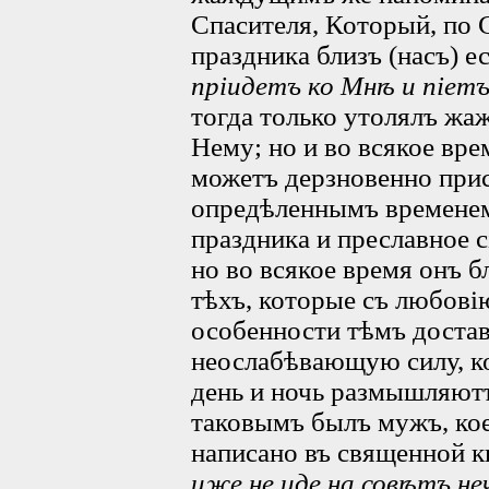
Спасителя, Который, по 
праздника близъ (насъ) е
пріидетъ ко Мнѣ и піет
тогда только утолялъ жаж
Нему; но и во всякое вре
можетъ дерзновенно прис
опредѣленнымъ временем
праздника и преславное с
но во всякое время онъ 
тѣхъ, которые съ любові
особенности тѣмъ достав
неослабѣвающую силу, к
день и ночь размышляют
таковымъ былъ мужъ, кое
написано въ священной 
иже не иде на совѣтъ не