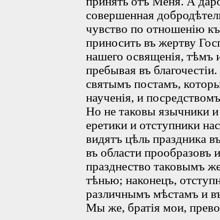
принять отъ Меня. А дар
совершенная добродѣтель
чувство по отношенію к
приносить въ жертву Гос
нашего освященія, тѣмъ 
пребывая въ благочестіи
святымъ постамъ, котор
наученія, и посредствомъ
Но не таковы язычники и
еретики и отступники на
видятъ цѣль праздника въ
въ области прообразовъ и
празднество таковымъ ж
тѣнью; наконецъ, отступ
различнымъ мѣстамъ и в
Мы же, братія мои, прев