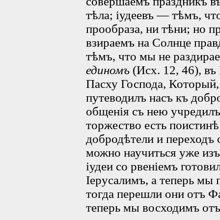
совершаемъ праздникъ въ
тѣла; іудеевъ — тѣмъ, ч
прообраза, ни тѣни; но 
взираемъ на Солнце прав
тѣмъ, что мы не раздира
единомъ
(Исх. 12, 46), 
Пасху Господа, Который,
путеводилъ насъ къ добр
общенія съ нею учредилъ
торжество есть поистинѣ 
добродѣтели и переходъ 
можно научиться уже изъ
іудеи со рвеніемъ готови
Іерусалимъ, а теперь мы
тогда перешли они отъ Ф
теперь мы восходимъ отъ