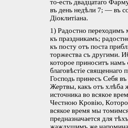
то-есть двадцатаго Фарм
въ день недѣли 7; — въ 
Діоклитіана.
1) Радостно переходимъ м
къ праздникамъ; радостн
къ посту отъ поста приб
торжества съ другими. И
которое приноситъ намъ 
благовѣстіе священнаго 
Господь принесъ Себя въ
Жертвы, какъ отъ хлѣба ж
источника во всякое вре
Честною Кровію, Которо
всякое время мы томимся 
предназначается для тѣх
жаждущимъ же напоминае