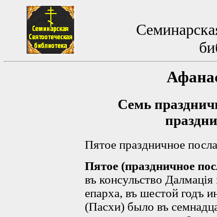
Семинарская
би
Афана
Семь празднич
праздни
Пятое праздничное послані
Пятое (праздничное пос
въ консульство Далмація 
епарха, въ шестой годъ и
(Пасхи) было въ семнадц