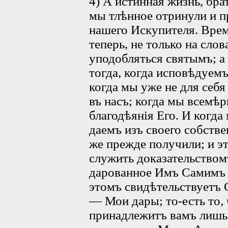
4) А истинная жизнь, бра
мы тлѣнное отринули и п
нашего Искупителя. Врем
теперь, не только на сло
уподобляться святымъ; 
тогда, когда исповѣдуемъ
когда мы уже не для себ
въ насъ; когда мы всемѣр
благодѣянія Его. И когда
даемъ изъ своего собстве
же прежде получили; и эт
служить доказательством
дарованное Имъ Самимъ 
этомъ свидѣтельствуетъ 
— Мои дары; то-есть то,
принадлежитъ вамъ лишь 