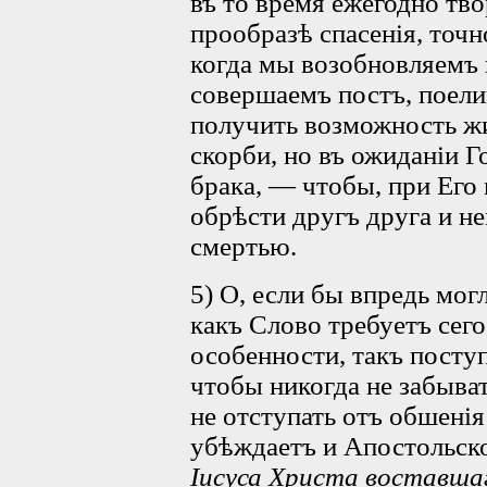
въ то время ежегодно тв
прообразѣ спасенія, точн
когда мы возобновляемъ 
совершаемъ постъ, поели
получить возможность ж
скорби, но въ ожиданіи 
брака, — чтобы, при Его
обрѣсти другъ друга и н
смертью.
5) О, если бы впредь мо
какъ Слово требуетъ сего,
особенности, такъ посту
чтобы никогда не забыва
не отступать отъ обшенія
убѣждаетъ и Апостольск
Іисуса Христа воставш