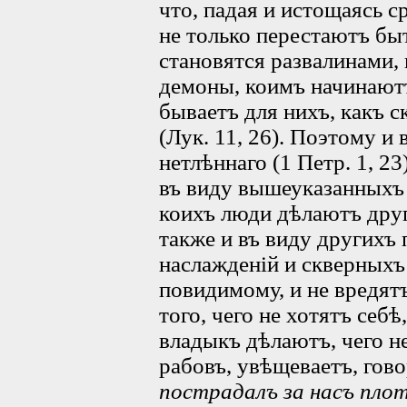
что, падая и истощаясь с
не только перестаютъ бы
становятся развалинами,
демоны, коимъ начинаютъ
бываетъ для нихъ, какъ с
(Лук. 11, 26). Поэтому и
нетлѣннаго (1 Петр. 1, 23
въ виду вышеуказанныхъ 
коихъ люди дѣлаютъ друг
также и въ виду другихъ
наслажденій и скверныхъ
повидимому, и не вредят
того, чего не хотятъ се
владыкъ дѣлаютъ, чего н
рабовъ, увѣщеваетъ, гов
пострадалъ за насъ пло