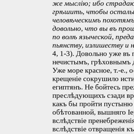
же мыслію; ибо страда
грѣшить, чтобы остальн
человѣческимъ похотямъ,
довольно, что вы въ пр
по волѣ языческой, пред
пьянству, излишеству и
4, 1-3). Довольно уже в
нечистымъ, грѣховнымъ д
Уже море красное, т.-е.
крещеніе сокрушило ист
египтянъ. Не бойтесь пр
преслѣдующихъ сзади вр
какъ бы пройти пустыню 
обѣтованной, вышняго Іе
вслѣдствіе пренебрежені
вслѣдствіе отвращенія къ