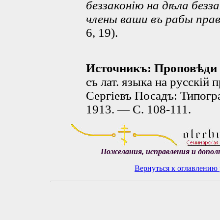
беззаконію на дѣла безз
члены ваши въ рабы пра
6, 19).
Источникъ: Проповѣди 
съ лат. языка на русскiй
Сергiевъ Посадъ: Типогра
1913. — С. 108-111.
Пожелания, исправления и допол
Вернуться к оглавлению 