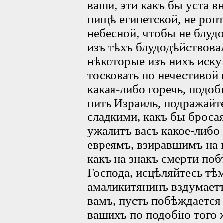
ваши, эти какъ бы уста в
пищѣ египетской, не роп
небесной, чтобы не блуд
изъ тѣхъ блудодѣйствовал
нѣкоторые изъ нихъ иску
тосковать по нечестивой
какая-либо горечь, подоб
пить Израиль, подражайт
сладкими, какъ бы бросая
ужалитъ васъ какое-либо
евреямъ, взиравшимъ на п
какъ на знакъ смерти по
Господа, исцѣляйтесь тѣ
амаликитянинъ вздумаетъ
вамъ, пусть побѣждается
вашихъ по подобію того же