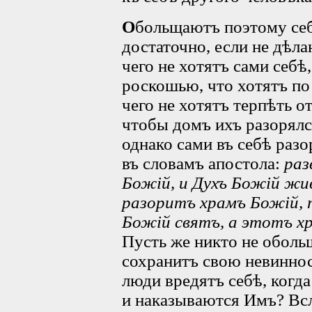
О
больщаютъ поэтому себ
достаточно, если не дѣла
чего не хотятъ сами себѣ
роскошью, что хотятъ по
чего не хотятъ терпѣть о
чтобы домъ ихъ разорялс
однако сами въ себѣ раз
въ словамъ апостола:
раз
Божій, и Духъ Божій жи
разоритъ храмъ Божій, 
Божій святъ, а этотъ х
Пусть же никто не обольщ
сохранитъ свою невиннос
люди вредятъ себѣ, когда
и наказываются Имъ? Всл