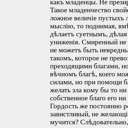
какъ младенцы. He презир
Такое младенчество свой
ложное величіе пустыхъ 
мыслію, то поднимая, вмѣ
дѣлаетъ суетнымъ, дѣла
униженія. Смиренный не
не можетъ быть невредны
такомъ, которое не прево
преходящими благами, н
вѣчномъ благѣ, коего мо
силами, но при помощи б
желать зла кому бы то ни
собственное благо его ни
Гордость же постоянно р
завистливый, не желающій
мучится? Слѣдовательно,