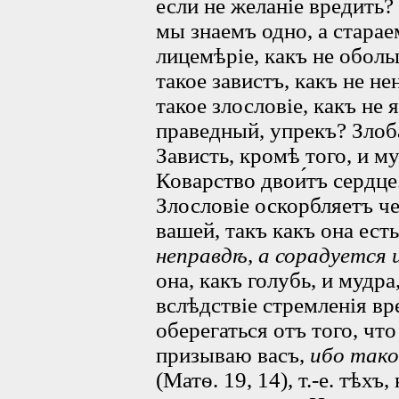
если не желаніе вредить? 
мы знаемъ одно, а старае
лицемѣріе, какъ не обол
такое завистъ, какъ не н
такое злословіе, какъ не
праведный, упрекъ? Злоб
Зависть, кромѣ того, и м
Коварство двои́тъ сердце
Злословіе оскорбляетъ че
вашей, такъ какъ она ест
неправдѣ, а сорадуется
она, какъ голубь, и мудра
вслѣдствіе стремленія вр
оберегаться отъ того, что
призываю васъ,
ибо тако
(Матѳ. 19, 14), т.-е. тѣх