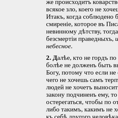
же происходитъ коварство
всякое зло, коего не хоче
Итакъ, когда соблюдено 
смиреніе, которое въ Пис
невинному дѣтству, тогд
безсмертіи праведныхъ,
небесное
.
2. Д
алѣе, кто не гордъ п
болѣе не долженъ быть 
Богу, потому что если не
чего не хочешь самъ терп
людей не хочетъ выносит
закону подчиненъ ему, т
остерегаться, чтобы по о
либо такимъ, какимъ не 
къ себѣ другого человѣка