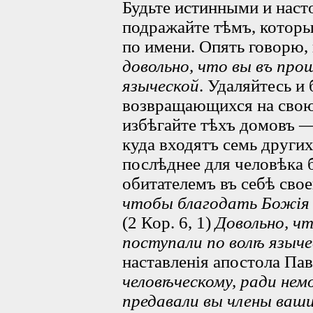
Будьте истинными и наст
подражайте тѣмъ, которы
по имени. Опять говорю, 
довольно, что вы въ про
языческой
. Удаляйтесь и 
возвращающихся на свою 
избѣгайте тѣхъ домовъ 
куда входятъ семь других
послѣднее для человѣка 
обитателемъ въ себѣ сво
чтобы благодать Божія
(2 Кор. 6, 1)
Довольно, ч
поступали по волѣ языче
наставленія апостола Па
человѣческому, ради не
предавали вы члены ваш