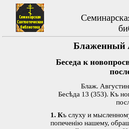
Семинарская
би
Блажeнный 
Беседа к новопрос
посл
Блаж. Августинъ
Бесѣда 13 (353). Къ н
пос
1. К
ъ слуху и мысленном
попеченію нашему, обращ