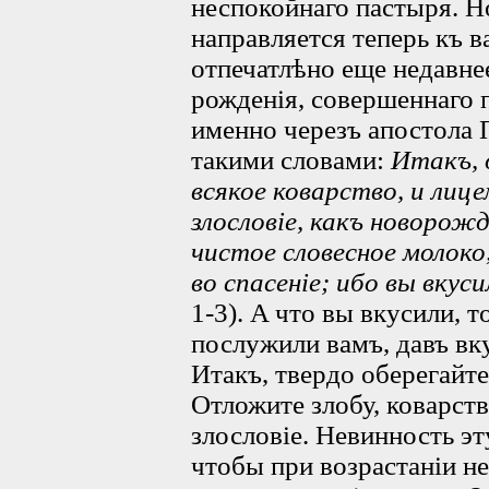
неспокойнаго пастыря. 
направляется теперь къ в
отпечатлѣно еще недавне
рожденія, совершеннаго 
именно черезъ апостола 
такими словами:
Итакъ, 
всякое коварство, и лице
злословіе, какъ новорож
чистое словесное молоко
во спасеніе; ибо вы вкус
1-3). A что вы вкусили,
послужили вамъ, давъ вк
Итакъ, твердо оберегайте
Отложите злобу, коварств
злословіе. Невинность э
чтобы при возрастаніи не 