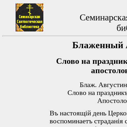
Семинарская
би
Блажeнный 
Слово на праздни
апостоло
Блаж. Августинъ
Слово на праздник
Апостоло
Въ настоящій день Церко
воспоминаетъ страданія 