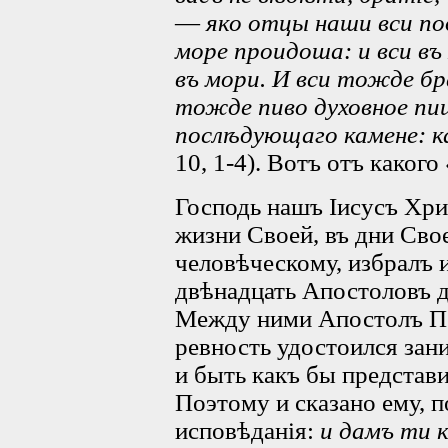
—
яко отцы наши вси по
море проидоша: и вси въ
въ мори. И вси тожде бр
тожде пиво духовное пиш
послѣдующаго камене: к
10, 1-4). Вотъ отъ каког
Господь нашъ Іисусъ Хри
жизни Своей, въ дни Сво
человѣческому, избралъ 
двѣнадцать Апостоловъ д
Между ними Апостолъ П
ревность удостоился зани
и быть какъ бы представ
Поэтому и сказано ему, 
исповѣданія:
и дамъ ти 