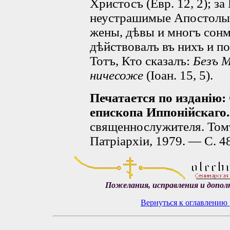
Христосъ (Евр. 12, 2); з
неустрашимые Апостолы;
жены, дѣвы и многъ сонм
дѣйствовалъ въ нихъ и п
Тотъ, Кто сказалъ:
Безъ 
ничесоже
(Іоан. 15, 5).
Печатается по изданію:
епископа Иппонійскаго
священнослужителя. Том
Патріархіи, 1979. — С. 4
Пожелания, исправления и допол
Вернуться к оглавлению 