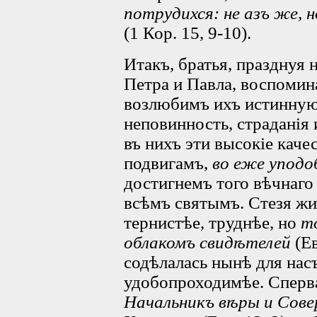
потрудихся: не азъ же, 
(1 Кор. 15, 9-10).
Итакъ, братья, празднуя
Петра и Павла, воспомина
возлюбимъ ихъ истинную
неповинность, страданія
въ нихъ эти высокіе каче
подвигамъ,
во еже уподо
достигнемъ того вѣчнаго
всѣмъ святымъ. Стезя жи
тернистѣе, труднѣе, но
т
облакомъ свидѣтелей
(Ев
содѣлалась нынѣ для насъ 
удобопроходимѣе. Сперв
Начальникъ вѣры и Сов