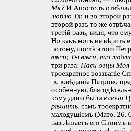
Мя?
И Апостолъ отвѣча
люблю Тя
; и во второй р
второй разъ то же отвѣч
третій разъ, видя, что ем
Но какъ могъ не вѣрить е
потому, послѣ этого Пет
вѣси; Ты вѣси, яко любл
три раза:
Паси овцы Моя
троекратное воззваніе Сп
исповѣданіе Петрово пр
особенную, благодѣтельн
кому даны были
ключи Ц
рѣшить
, самъ троекратн
малодушіемъ (Матѳ. 26, 6
разрѣшаетъ его Своимъ в
исповѣданіемъ крѣпкой л