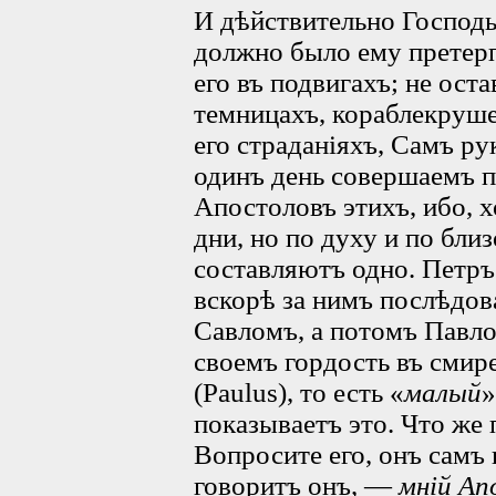
И дѣйствительно Господь
должно было ему претерп
его въ подвигахъ; не оста
темницахъ, кораблекруше
его страданіяхъ, Самъ ру
одинъ день совершаемъ п
Апостоловъ этихъ, ибо, х
дни, но по духу и по бли
составляютъ одно. Петръ
вскорѣ за нимъ послѣдов
Савломъ, а потомъ Павло
своемъ гордость въ смире
(Paulus), то есть «
малый
»
показываетъ это. Что же
Вопросите его, онъ самъ 
говоритъ онъ, —
мній Ап