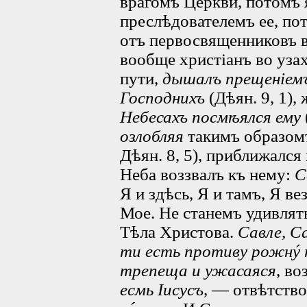
врагомъ Церкви, потомъ 
преслѣдователемъ ее, п
отъ первосвященниковъ в
вообще христіанъ во узах
пути,
дышалъ прещеніемъ
Господнихъ
(Дѣян. 9, 1),
Небесахъ посмѣялся ему
озлобляя
такимъ образо
Дѣян. 8, 5), приближался
Неба воззвалъ къ нему:
С
Я и здѣсь, Я и тамъ, Я ве
Мое. Не станемъ удивлят
Тѣла Христова.
Савле, С
ти есть противу рожнý
трепеща и ужасаяся
, в
есмь Іисусъ,
— отвѣтство