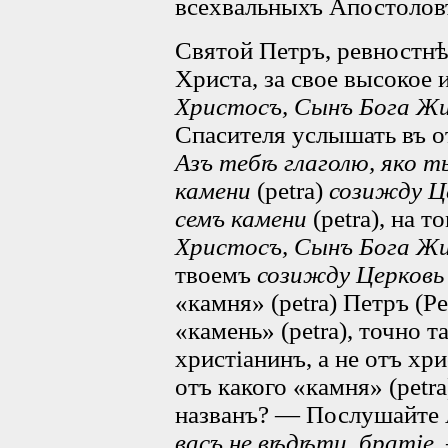
всехвальныхъ Апостоловъ
Святой Петръ, ревностнѣ
Христа, за свое высокое 
Христосъ, Сынъ Бога Ж
Спасителя услышать въ о
Азъ тебѣ глаголю, яко т
камени
(petra)
созижду Ц
семъ камени
(petra), на т
Христосъ, Сынъ Бога Ж
твоемъ
созижду Церков
«камня» (petra) Петръ (Pet
«камень» (petra), точно т
христіанинъ, а не отъ хр
отъ какого «камня» (petr
названъ? — Послушайте 
васъ не вѣдѣти, братіе,