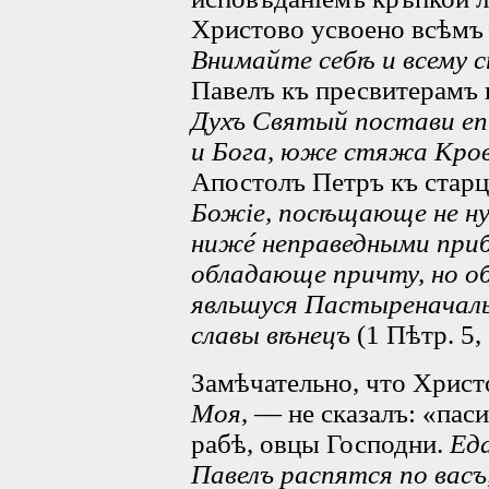
Христово усвоено всѣмъ
Внимайте себѣ и всему с
Павелъ къ пресвитерамъ
Духъ Святый постави еп
и Бога, юже стяжа Кро
Апостолъ Петръ къ стар
Божіе, посѣщающе не ну
нижé неправедными прибы
обладающе причту, но о
явльшуся Пастыреначаль
славы вѣнецъ
(1 Пѣтр. 5, 
Замѣчательно, что Христ
Моя
, — не сказалъ: «пас
рабѣ, овцы Господни.
Ед
Павелъ распятся по васъ