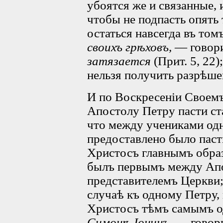
убоятся же и связанные,
чтобы не подпасть опять 
остаться навсегда въ том
своихъ грѣховъ,
— говор
затязается
(Прит. 5, 22
нельзя получить разрѣше
И по Воскресеніи Своем
Апостолу Петру пасти ст
что между учениками од
предоставлено было паст
Христосъ главнымъ образ
былъ первымъ между Апо
представителемъ Церкви;
случаѣ къ одному Петру,
Христосъ тѣмъ самымъ о
Симонѣ Іонинъ,
— говори