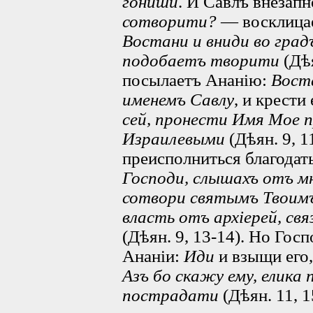
гóниши
. И Савлъ внезап
сотворити?
— восклицае
Востани и вниди во град
подобаетъ творити
(Дѣя
посылаетъ Ананію:
Вост
именемъ Савлу
, и крести 
сей, пронести Имя Мое п
Израилевыми
(Дѣян. 9, 1
преисполниться благода
Господи, слышахъ отъ мн
сотвори святымъ Твоимъ
власть отъ архіерей, св
(Дѣян. 9, 13-14). Но Гос
Ананіи:
Иди
и взыщи его
Азъ бо скажу ему, елика
пострадати
(Дѣян. 11, 1