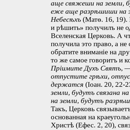
аще свяжеши на земли, б
еже аще разрѣшиши на з
Небесѣхъ
(Матѳ. 16, 19).
и рѣшить» получилъ не о
Вселенская Церковь. А ч
получила это право, а не
обратите вниманіе на дру
то же самое говоритъ и 
Пріимите Духъ Святъ
, 
отпустите грѣхи, отпу
держатся
(Іоан. 20, 22-2
земли, будутъ связана н
на земли, будутъ разрѣш
Такъ, Церковь связывает
основанная на краеугол
Христѣ (Ефес. 2, 20), св