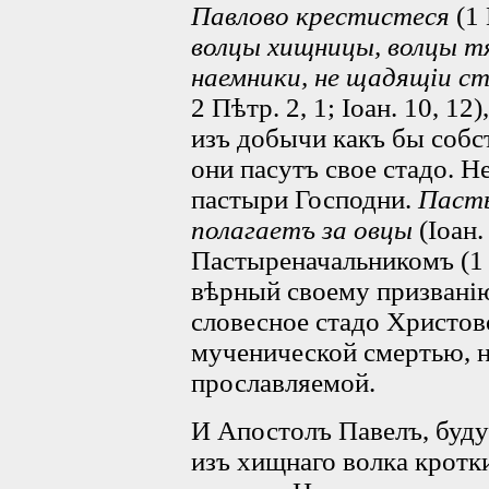
Павлово крестистеся
(1 
волцы хищницы, волцы т
наемники, не щадящіи с
2 Пѣтр. 2, 1; Іоан. 10, 1
изъ добычи какъ бы собс
они пасутъ свое стадо. Н
пастыри Господни.
Пасты
полагаетъ за овцы
(Іоан.
Пастыреначальникомъ (1 
вѣрный своему призвані
словесное стадо Христово
мученической смертью, 
прославляемой.
И Апостолъ Павелъ, буду
изъ хищнаго волка кротк