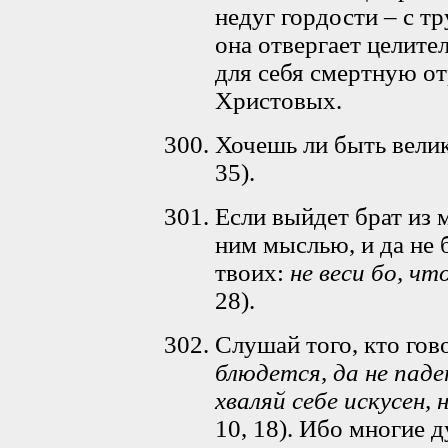
недуг гордости – с т
она отвергает целите
для себя смертную отр
Христовых.
Хочешь ли быть велик
35).
Если выйдет брат из 
ним мыслью, и да не б
твоих:
не веси бо, чт
28).
Слушай того, кто гов
блюдется, да не пад
хваляй себе искусен,
10, 18). Ибо многие 