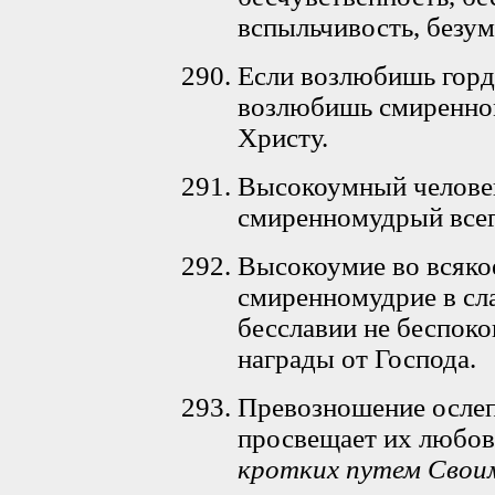
вспыльчивость, безум
Если возлюбишь горд
возлюбишь смиренном
Христу.
Высокоумный человек
смиренномудрый всегд
Высокоумие во всякое
смиренномудрие в сла
бесславии не беспоко
награды от Господа.
Превозношение ослеп
просвещает их любов
кротких путем Свои