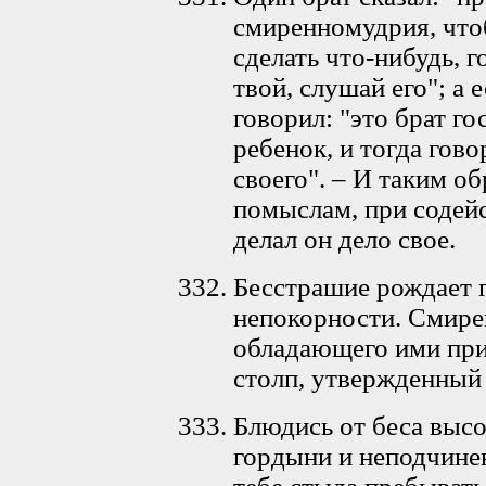
смиренномудрия, что
сделать что-нибудь, 
твой, слушай его"; а 
говорил: "это брат го
ребенок, и тогда гов
своего". – И таким о
помыслам, при содейс
делал он дело свое.
Бесстрашие рождает 
непокорности. Смире
обладающего ими при
столп, утвержденный
Блюдись от беса высо
гордыни и неподчинен