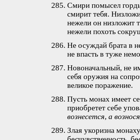
Смири помысел горды
смирит тебя. Низлож
нежели он низложит 
нежели похоть сокруш
Не осуждай брата в н
не впасть в туже нем
Новоначальный, не и
себя оружия на сопро
великое поражение.
Пусть монах имеет се
приобретет себе упо
вознесется, а вознос
Злая укоризна монаху
бесчувственность, бе