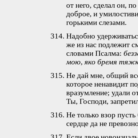
от него, сделал он, п
доброе, и умилостив
горькими слезами.
Надобно удерживатьс
же из нас подлежит см
словами Псалма:
без
мою, яко бремя тяж
Не дай мне, общий вс
которое ненавидит по
вразумление; удали о
Ты, Господи, запретил
Не только взор пусть
сердце да не превозн
Если двое новоначаль