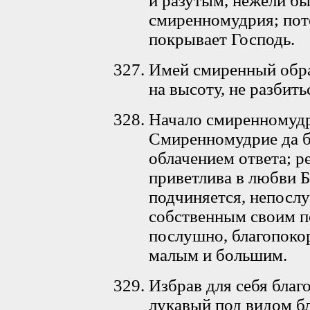
и разутым, нежели б
смиренномудрия; пот
покрывает Господь.
Имей смиренный обра
на высоту, не разбит
Начало смиренномудр
Смиренномудрие да бу
облачением ответа; ре
приветлива в любви 
подчиняется, непослу
собственным своим 
послушно, благопокор
малым и большим.
Избрав для себя благ
лукавый под видом бл