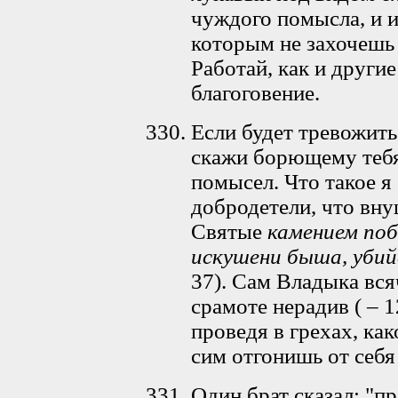
чуждого помысла, и 
которым не захочешь 
Работай, как и другие
благоговение.
Если будет тревожить
скажи борющему тебя:
помысел. Что такое я 
добродетели, что вн
Святые
камением по
искушени быша, уби
37). Сам Владыка вся
срамоте нерадив ( – 1
проведя в грехах, как
сим отгонишь от себя
Один брат сказал: "п