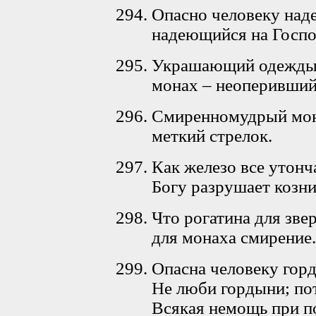
Опасно человеку надея
надеющийся на Господ
Украшающий одежды с
монах – неоперивший
Смиренномудрый мона
меткий стрелок.
Как железо все утонча
Богу разрушает козни
Что рогатина для звер
для монаха смирение.
Опасна человеку горд
Не люби гордыни; пот
Всякая немощь при по