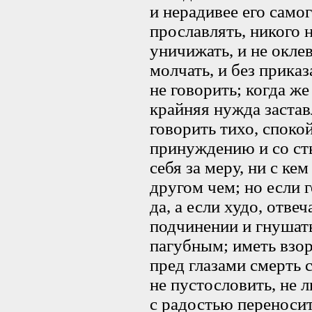
и нерадивее его самог
прославлять, никого н
уничижать, и не окле
молчать, и без прика
не говорить; когда же
крайняя нужда заставл
говорить тихо, спокой
принуждению и со сты
себя за меру, ни с кем
другом чем; но если 
да, а если худо, отвеч
подчинении и гнушать
пагубным; иметь взор
пред глазами смерть 
не пустословить, не 
с радостью переноси