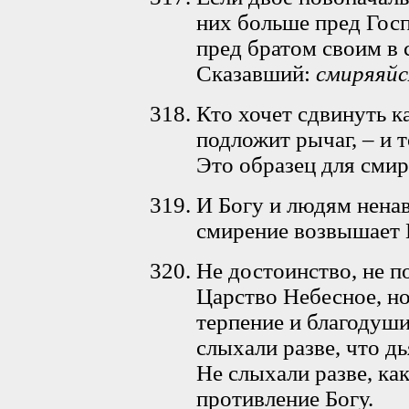
них больше пред Госп
пред братом своим в 
Сказавший:
смиряяйс
Кто хочет сдвинуть ка
подложит рычаг, – и т
Это образец для сми
И Богу и людям нена
смирение возвышает 
Не достоинство, не по
Царство Небесное, но
терпение и благодуши
слыхали разве, что д
Не слыхали разве, ка
противление Богу.