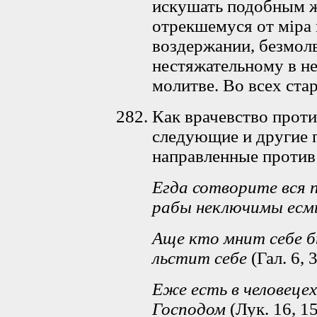
искушать подобным же
отрекшемуся от мiра 
воздержании, безмол
нестяжательному в н
молитве. Во всех ста
Как врачевство прот
следующие и другие 
направленные против
Егда сотворите вся п
рабы неключимы ес
Аще кто мнит себе 
льстит себе
(Гал. 6, 3
Еже есть в человецех
Господом
(Лук. 16, 15