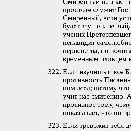
Смиренный не знает н
простоте служит Госп
Смиренный, если услы
будет заушен, не вый
ученик Претерпевшег
ненавидит самолюбие
первенства, но почита
временным пловцем н
Если изучишь и все Б
противность Писанию,
помысел; потому что
учит нас смирению. А
противное тому, чему
показывает, что он п
Если тревожит тебя д