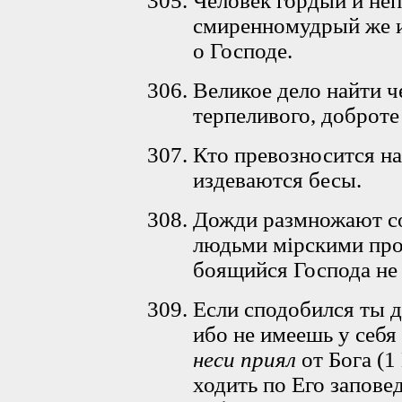
Человек гордый и неп
смиренномудрый же и
о Господе.
Великое дело найти 
терпеливого, доброте
Кто превозносится на
издеваются бесы.
Дожди размножают со
людьми мiрскими про
боящийся Господа не
Если сподобился ты д
ибо не имеешь у себя
неси приял
от Бога (1 
ходить по Его запове