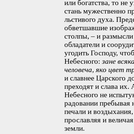
или богатства, то не 
стань мужественно п
льстивого духа. Пред
обветшавшие изображ
столпы, – и размысли
обладатели и соорудит
угодить Господу, что
Небесного:
зане всяк
человеча, яко цвет 
и славнее Царского д
преходят и слава их.
Небесного не испытую
радовании пребывая н
печали и воздыхания, 
прославляя и величая
земли.