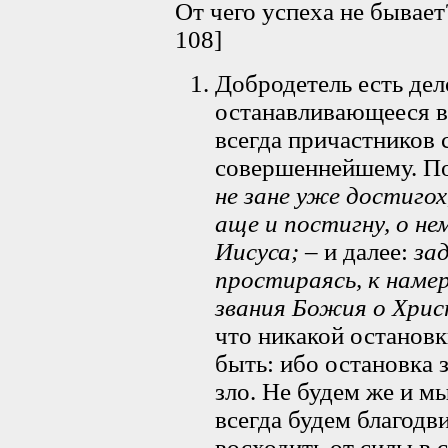
От чего успеха не бывает
108]
Добродетель есть дел
останавливающееся в 
всегда причастников 
совершеннейшему. По
не зане уже достигох
аще и постигну, о н
Иисуса;
– и далее:
за
простираясь, к наме
звания Божия о Хрис
что никакой останов
быть: ибо остановка 
зло. Не будем же и м
всегда будем благодв
восходить от силы в 