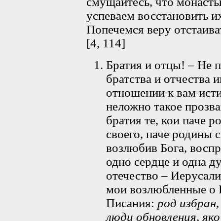
смущайтесь, что монасты
успеваем восстановить их
Попечемся веру отстаива
[4, 114]
Братия и отцы! – Не
братства и отчества и
отношении к вам исти
неложно такое прозва
братия те, кои паче р
своего, паче родины с
возлюбив Бога, восп
одно сердце и одна ду
отечество – Иерусали
мои возлюбленные о Г
Писания:
род избран,
люди обновления, як