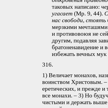
таковых написано:
че
угасает
(Мр. 9, 44).
С
нас свободи, стоять
мерзкими мечташями 
и противовоюя не сей
другим, подавляя зав
братоненавидение и в
избежать вечных мук
316.
1) Величает монахов, на
воинством Христовым. – 
еретических, и прежде и 
все монахи. – 3) Но буду
чистыми и держать выше в