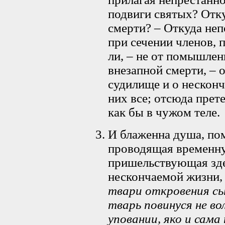
подвиги святых? Отк
смерти? – Откуда не
при сечении членов, 
ли, – не от помышлен
внезапной смерти, – 
судилище и о нескон
них все; отсюда пре
как бы в чужом теле.
И блаженна душа, по
проводящая временну
пришельствующая зде
нескончаемой жизни,
твари откровения сы
тварь повинуся не во
уповании, яко и сам