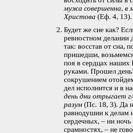
мужа совершенна, в 
Христова
(Еф. 4, 13).
Будет же сие как? Ес
ревностном делании 
так: восстав от сна, 
пришедши, возьмемся 
поя в сердцах наших 
руками. Прошел день
сокрушением отойдем
дел исполнится и в н
день дни отрыгает г
разум
(Пс. 18, 3). Да 
равнодушии к делам 
сердечных, – ни ночь
срамностях, – не гово