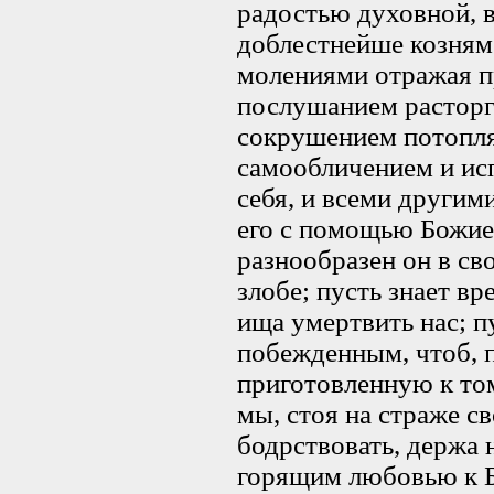
радостью духовной, в
доблестнейше козням
молениями отражая п
послушанием расторга
сокрушением потопляя
самообличением и исп
себя, и всеми другим
его с помощью Божие
разнообразен он в св
злобе; пусть знает вр
ища умертвить нас; п
побежденным, чтоб, п
приготовленную к тому
мы, стоя на страже св
бодрствовать, держа
горящим любовью к Бо