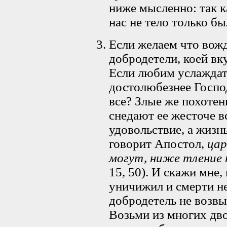
ниже мысленно: так к
нас не тело только бы
Если желаем что вожд
добродетели, коей в
Если любим услаждат
достолюбезнее Госпо
все? Злые же похотен
снедают ее жесточе вс
удовольствие, а жизн
говорит Апостол,
цар
могут, ниже тление 
15, 50). И скажи мне,
уничижил и смерти не
добродетель не возвы
Возьми из многих дво