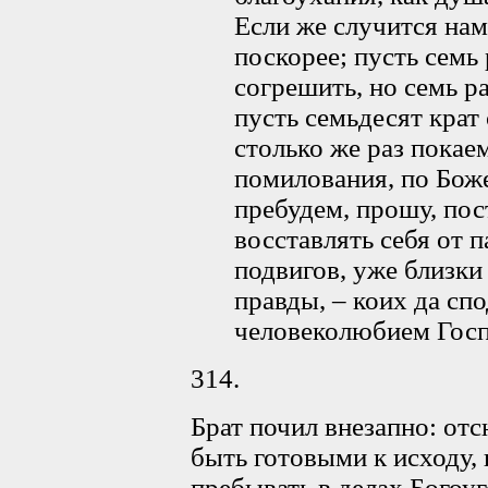
Если же случится нам
поскорее; пусть семь 
согрешить, но семь р
пусть семьдесят крат
столько же раз покае
помилования, по Бож
пребудем, прошу, по
восставлять себя от 
подвигов, уже близки
правды, – коих да сп
человеколюбием Госп
314.
Брат почил внезапно: от
быть готовыми к исходу,
пребывать в делах Богоуг