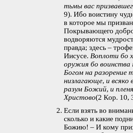
тьмы вас призвавшег
9). Ибо воистину чуд
в которое мы призва
Покрывающего доброд
водворяются мудрост
правда; здесь – троф
Иисусе.
Воплоти бо х
оружия бо воинства н
Богом на разорение 
низлагающе, и всяко
разум Божий, и плен
Христово
(2 Кор. 10, 3
Если взять во вниман
сколько и какие подн
Божию! – И кому при