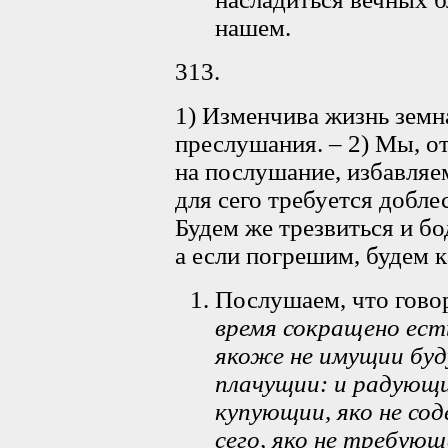
нашем.
313.
1) Изменчива жизнь земна
преслушания. – 2) Мы, от
на послушание, избавляе
для сего требуется доблес
Будем же трезвиться и бо
а если погрешим, будем ка
Послушаем, что гово
время сокращено ест
якоже не имущии буд
плачущии: и радующи
купующии, яко не со
сего, яко не требующ