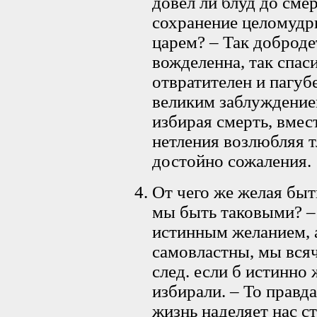
довел ли блуд до сме
сохранение целомудри
царем? – Так доброде
вожделенна, так спаси
отвратителен и пагуб
великим заблуждение
избирая смерть, вмес
нетления возлюбляя т
достойно сожаления.
От чего же желая бы
мы быть таковыми? – 
истинным желанием, 
самовластны, мы всяч
след. если б истинно
избирали. – То правд
жизнь наделяет нас 