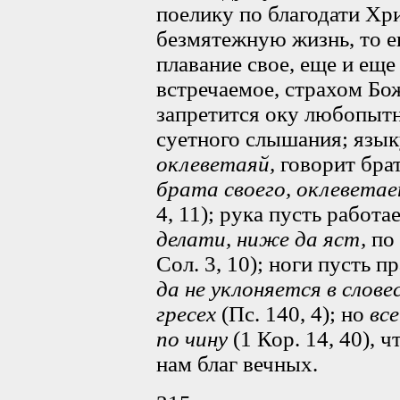
поелику по благодати Хр
безмятежную жизнь, то е
плавание свое, еще и еще
встречаемое, страхом Бо
запретится оку любопытн
суетного слышания; язык
оклеветаяй,
говорит бра
брата своего, оклеветае
4, 11); рука пусть работа
делати, ниже да яст,
по 
Сол. 3, 10); ноги пусть 
да не уклоняется в слов
гресех
(Пс. 140, 4); но
все
по чину
(1 Кор. 14, 40), 
нам благ вечных.