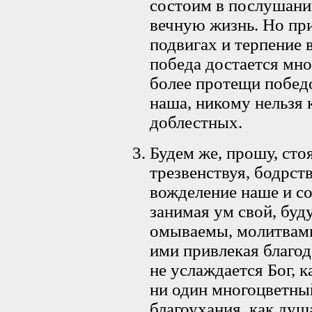
состоим в послушании
вечную жизнь. Но при
подвигах и терпение 
победа достается мно
более протещи побед
наша, никому нельзя
доблестных.
Будем же, прошу, сто
трезвенствуя, бодрст
вожделение наше и с
занимая ум свой, буд
омываемы, молитвам
ими привлекая благод
не услаждается Бог, 
ни один многоцветный
благоухания, как душ