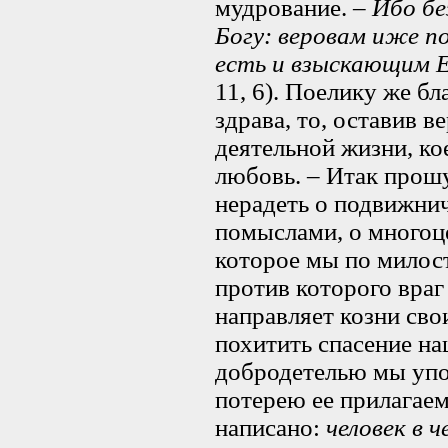
мудрование. –
Ибо бе
Богу: веровам иже п
есть и взыскающим 
11, 6). Поелику же б
здрава, то, оставив в
деятельной жизни, ко
любовь. – Итак прошу 
нерадеть о подвижнич
помыслами, о многоц
которое мы по милос
против которого враг
направляет козни сво
похитить спасение на
добродетелью мы упод
потерею ее прилагаем
написано:
человек в 