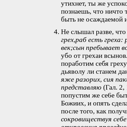
утихнет, ты же успок
познаешь, что ничто 
быть не осаждаемой 
Не слышал разве, что
грех,раб есть греха:
век;сын пребывает во
убо от грехаи всынов
поработим себя грех
дьяволу ли станем да
яже разорих, сия пак
представляю
(Гал. 2,
попустим же се6е бы
Божиих, и опять сде
после того, как получ
сокровиществуя себе 
откровения праведно