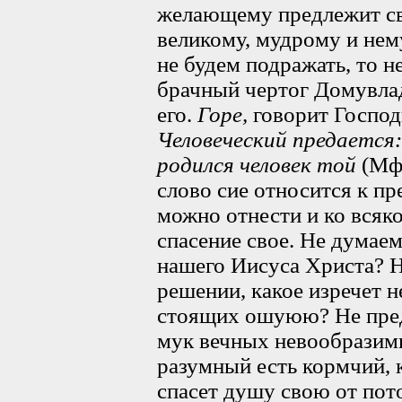
желающему предлежит св
великому, мудрому и нем
не будем подражать, то н
брачный чертог Домувлад
его.
Горе,
говорит Господ
Человеческий предается:
родился человек той
(Мф.
слово сие относится к пр
можно отнести и ко вся
спасение свое. Не думаем
нашего Иисуса Христа? 
решении, какое изречет 
стоящих ошуюю? Не пред
мук вечных невообразимы
разумный есть кормчий, 
спасет душу свою от пот