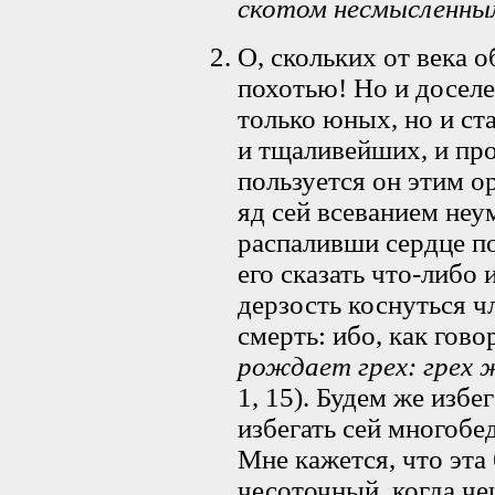
скотом несмысленным
О, скольких от века 
похотью! Но и доселе
только юных, но и ста
и тщаливейших, и пр
пользуется он этим о
яд сей всеванием не
распаливши сердце п
его сказать что-либо
дерзость коснуться ч
смерть: ибо, как гов
рождает грех: грех 
1, 15). Будем же избе
избегать сей многобе
Мне кажется, что эта
чесоточный, когда че