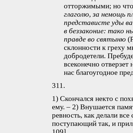
отторжимыми; но что
глаголю, за немощь 
представисте уды в
в беззаконие: тако 
правде во святыню
(Р
склонности к греху м
добродетели. Пребуде
всеконечно отверзет н
нас благоугодное пре
311.
1) Скончался некто с пох
ему. – 2) Внушается пам
ревность, как делали все 
поступающий так, и прила
109]