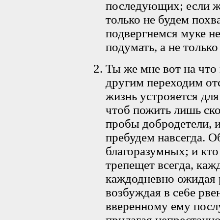
последующих; если же
только не будем похв
подвергнемся муке н
подумать, а не только
Ты же мне вот на что
другим переходим отс
жизнь устрояется для 
чтоб пожить лишь ско
пробы добродетели, и
пребудем навсегда. О
благоразумных; и кто
трепещет всегда, ка
каждодневно ожидая р
возбуждая в се6е рве
вверенному ему посл
прилагая непрестанно