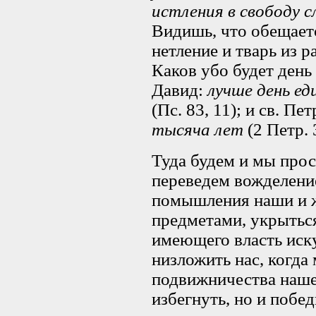
истления в свободу 
Видишь, что обещаетс
нетление и тварь из 
Каков убо будет день
Давид:
лучше день ед
(Пс. 83, 11); и св. Пе
тысяча лет
(2 Петр. 3
Туда будем и мы прос
переведем вожделени
помышления наши и ж
предметами, укрыться
имеющего власть иску
низложить нас, когд
подвижничества нашег
избегнуть, но и побе