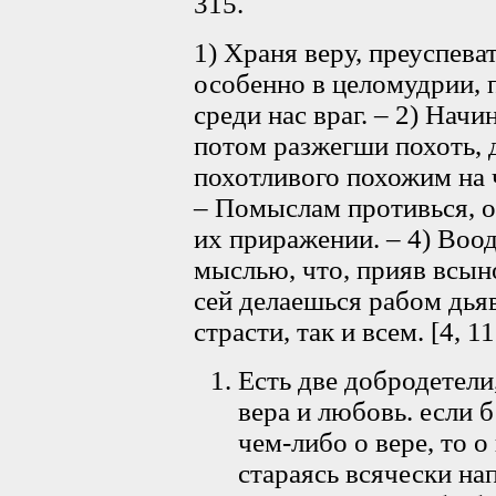
315.
1) Храня веру, преуспева
особенно в целомудрии, п
среди нас враг. – 2) На
потом разжегши похоть, д
похотливого похожим на ч
– Помыслам противься, о
их приражении. – 4) Воо
мыслью, что, прияв всыно
сей делаешься рабом дьяв
страсти, так и всем. [4, 11
Есть две добродетели
вера и любовь. если б
чем-либо о вере, то о
стараясь всячески на