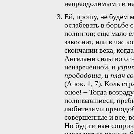
непреодолимыми и н
Ей, прошу, не будем 
ослабевать в борьбе 
подвигов; еще мало е
закоснит, или в час 
скончании века, когда
Ангелами силы во огн
неизреченной, и
узрит
прободоша, и плач со
(Апок. 1, 7). Коль с
оное! – Тогда возра
подвизавшиеся, преб
любителями преподоб
совершенные и все, в
Но буди и нам соприч
насладиться вечных б