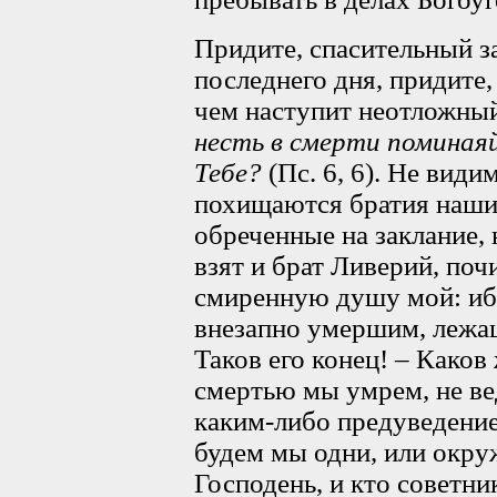
Придите, спасительный з
последнего дня, придите
чем наступит неотложный
несть в смерти поминаяй
Тебе?
(Пс. 6, 6). Не види
похищаются братия наши?
обреченные на заклание, 
взят и брат Ливерий, по
смиренную душу мой: ибо,
внезапно умершим, лежащ
Таков его конец! – Каков 
смертью мы умрем, не вед
каким-либо предуведение
будем мы одни, или окру
Господень, и кто советни