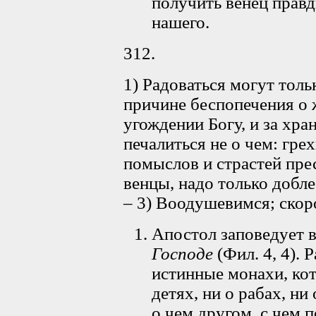
получить венец прав
нашего.
312.
1) Радоваться могут толь
причине беспопечения о 
угождении Богу, и за хран
печалиться не о чем: гре
помыслов и страстей пре
венцы, надо только добле
– 3) Воодушевимся; скоро
Апостол заповедует 
Господе
(Фил. 4, 4). 
истинные монахи, кот
детях, ни о рабах, ни
о чем другом, с чем 