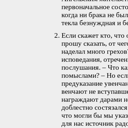
первоначальное состо
когда ни брака не был
текла безнуждная и б
Если скажет кто, что 
прошу сказать, от чег
наделал много грехов
исповедания, отречени
послушания. – Что к
помыслами? – Но если
предуказание увенчан
венчают не вступавшег
награждают дарами не
доблестно состязался 
что могли бы мы указ
для нас источник рад