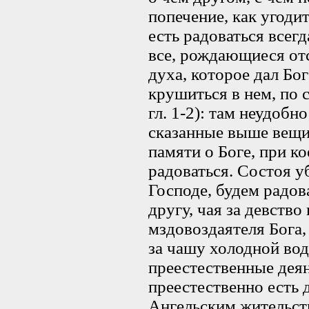
попечение, как угоди
есть радоваться всегд
все, рождающиеся от
духа, которое дал Бо
крушиться в нем, по 
гл. 1-2): там неудобн
сказанные выше вещи
памяти о Боге, при к
радоваться. Состоя у
Господе, будем радов
другу, чая за девств
мздовоздаятеля Бога,
за чашу холодной воды
преестественные деян
преестественно есть д
Ангельским жительств