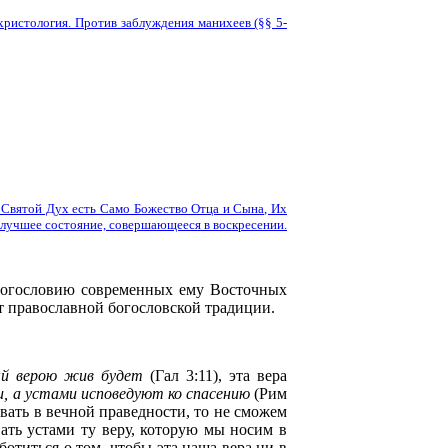
христология. Против заблуждения манихеев (§§ 5-
о Святой Дух есть Само Божество Отца и Сына, Их
в лучшее состояние, совершающееся в воскресении.
т богословию современных ему Восточных
т православной богословской традиции.
ый верою жив будет
(Гал 3:11), эта вера
, а устами исповедуют ко спасению
(Рим
овать в вечной праведности, то не сможем
вать устами ту веру, которую мы носим в
ботиться о том, чтобы эта наша вера ни в