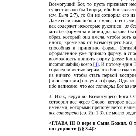
Всемогущий Бог, то пусть признают нео
существовало бы Творца, ибо Бог являетс
(
см. Быт 2:7
), то Он не сотворил его из
Даже если само небо и землю, то есть ми
как содержат некоторые рукописи,
из б
хотя бесформенна и безвидна, какова бы 
образ, который она имела, чтобы хоть 
иного, кроме как от Всемогущего Бога, 
способная к принятию формы (formabil
оформленное уже приняло форму, а спо
возможность принять форму (posse forma
incommutabilis) всего [
4
]. И потому един 
справедливостью верим, что Бог создал в
из ничего, чтобы стать первой воспри
[впоследствии] получило форму. Однако
ибо написано, что
все сотворил Бог из ни
3. Итак, веруя во Всемогущего Бога О
сотворил все через Слово, которое наз
именами, которыми препоручается нашей
все сотворено
(ср. Ин 1:3), не могло роди
<ГЛАВА III О вере в Сына Божия. О 
по сущности (§§ 3-4)>