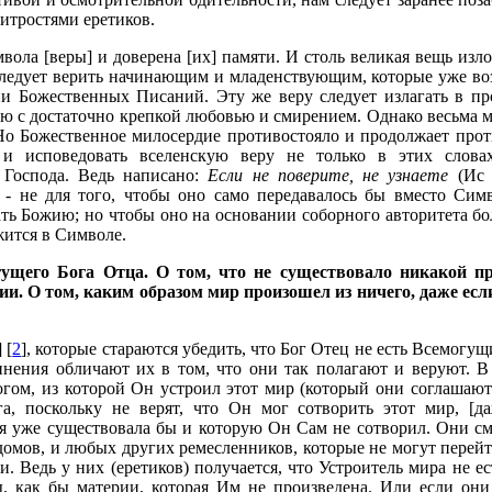
итростями еретиков.
вола [веры] и доверена [их] памяти. И столь великая вещь изло
 следует верить начинающим и младенствующим, которые уже во
и Божественных Писаний. Эту же веру следует излагать в п
 с достаточно крепкой любовью и смирением. Однако весьма мн
Но Божественное милосердие противостояло и продолжает прот
 и исповедовать вселенскую веру не только в этих слова
т Господа. Ведь написано:
Если не поверите, не узнаете
(Ис 7
 - не для того, чтобы оно само передавалось бы вместо Сим
дать Божию; но чтобы оно на основании соборного авторитета б
жится в Символе.
гущего Бога Отца. О том, что не существовало никакой пр
и. О том, каким образом мир произошел из ничего, даже есл
 [
2
], которые стараются убедить, что Бог Отец не есть Всемогу
инения обличают их в том, что они так полагают и веруют. В с
гом, из которой Он устроил этот мир (который они соглашаютс
а, поскольку не верят, что Он мог сотворить этот мир, [д
ая уже существовала бы и которую Он Сам не сотворил. Они смо
 домов, и любых других ремесленников, которые не могут перей
. Ведь у них (еретиков) получается, что Устроитель мира не е
 как бы материи, которая Им не произведена. Или если они 