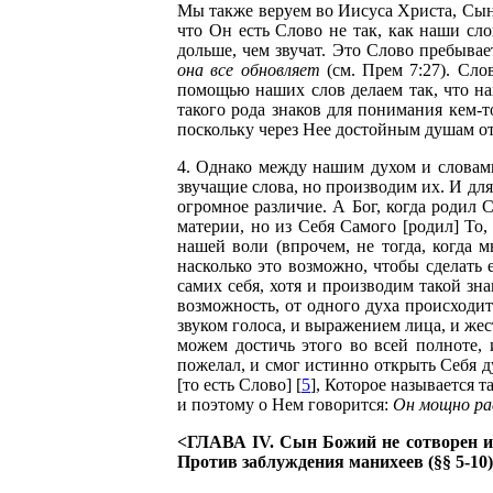
Мы также веруем во Иисуса Христа, Сын
что Он есть Слово не так, как наши сл
дольше, чем звучат. Это Слово пребывае
она все обновляет
(см. Прем 7:27). Сло
помощью наших слов делаем так, что на
такого рода знаков для понимания кем-т
поскольку через Нее достойным душам о
4. Однако между нашим духом и словами
звучащие слова, но производим их. И для
огромное различие. А Бог, когда родил С
материи, но из Себя Самого [родил] То
нашей воли (впрочем, не тогда, когда 
насколько это возможно, чтобы сделать
самих себя, хотя и производим такой зна
возможность, от одного духа происходит
звуком голоса, и выражением лица, и жес
можем достичь этого во всей полноте,
пожелал, и смог истинно открыть Себя ду
[то есть Слово] [
5
], Которое называется 
и поэтому о Нем говорится:
Он мощно рас
<ГЛАВА IV. Сын Божий не сотворен и 
Против заблуждения манихеев (§§ 5-10