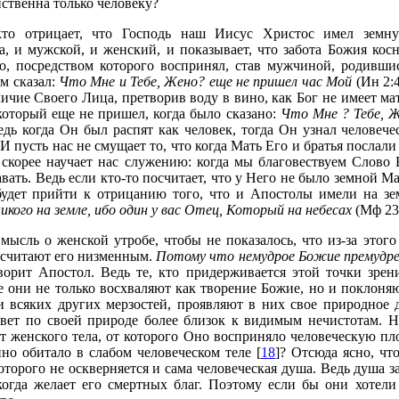
ственна только человеку?
 кто отрицает, что Господь наш Иисус Христос имел зем
, и мужской, и женский, и показывает, что забота Божия косн
го, посредством которого воспринял, став мужчиной, родивши
м сказал:
Что Мне и Тебе, Жено? еще не пришел час Мой
(Ин 2:
ичие Своего Лица, претворив воду в вино, как Бог не имеет мат
 который еще не пришел, когда было сказано:
Что Мне ? Тебе, Ж
Ведь когда Он был распят как человек, тогда Он узнал челове
 И пусть нас не смущает то, что когда Мать Его и братья послал
скорее научает нас служению: когда мы благовествуем Слово 
ать. Ведь если кто-то посчитает, что у Него не было земной Ма
будет прийти к отрицанию того, что и Апостолы имели на зе
икого на земле, ибо один у вас Отец, Который на небесах
(Мф 23:
 мысль о женской утробе, чтобы не показалось, что из-за этог
 считают его низменным.
Потому что немудрое Божие премудрее
оворит Апостол. Ведь те, кто придерживается этой точки зре
ое они не только восхваляют как творение Божие, но и поклоняю
 всяких других мерзостей, проявляют в них свое природное де
вет по своей природе более близок к видимым нечистотам. Н
т женского тела, от которого Оно восприняло человеческую пло
о обитало в слабом человеческом теле [
18
]? Отсюда ясно, ч
оторого не оскверняется и сама человеческая душа. Ведь душа за
 когда желает его смертных благ. Поэтому если бы они хоте