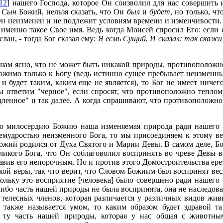
12
] нашего Господа, которое Он соизволил для нас совершить 
 Сын
Божий, нельзя сказать, что Он
был
и
будет
, но только, ч
у Он неизменен и не подлежит условиям времени и изменчивости
менно такое Свое имя. Ведь когда Моисей спросил Его: если е
слан, - тогда Бог сказал ему:
Я есмь Сущий. И сказал: так скажи
ушам ясно, что не может быть никакой природы, противоположн
жимо только к Богу (ведь истинно сущее пребывает неизменным
 и будет таким, каким еще не является), то Бог не имеет ниче
 ответим "черное", если спросят, что противоположно теплому
ленное" и так далее. А когда спрашивают, что противоположно 
 по милосердию Божию наша изменяемая природа ради нашего 
емудростью неизменного Бога, то мы присоединяем к этому ве
ожий родился от Духа Святого и Марии Девы. В самом деле, Б
еликого Бога, что Он соблаговолил воспринять во чреве Девы в
тавив его непорочным. Но и против этого Домостроительства ере
ой веры, так что верит, что Словом Божиим был воспринят весь 
льку это восприятие [человека] было совершено ради нашего с
-либо часть нашей природы не была воспринята, она не наследова
телесных членов, которая различается у различных видов жив
 также называется умом, то каким образом будет здравой та
 ту часть нашей природы, которая у нас общая с животным