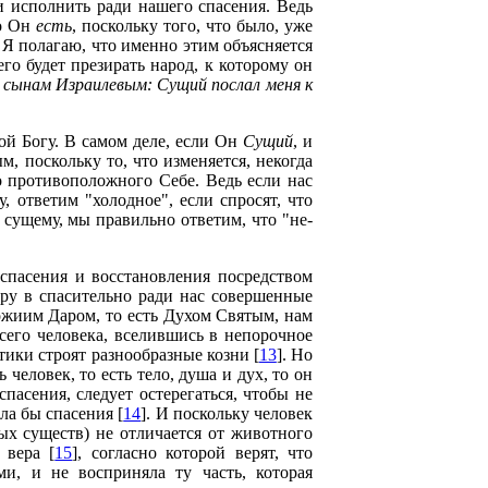
и исполнить ради нашего спасения. Ведь
то Он
есть
, поскольку того, что было, уже
. Я полагаю, что именно этим объясняется
го будет презирать народ, к которому он
 сынам Израилевым: Сущий послал меня к
ой Богу. В самом деле, если Он
Сущий
, и
, поскольку то, что изменяется, некогда
го противоположного Себе. Ведь если нас
, ответим "холодное", если спросят, что
сущему, мы правильно ответим, что "не-
спасения и восстановления посредством
ру в спасительно ради нас совершенные
ожиим Даром, то есть Духом Святым, нам
сего человека, вселившись в непорочное
тики строят разнообразные козни [
13
]. Но
человек, то есть тело, душа и дух, то он
пасения, следует остерегаться, чтобы не
ла бы спасения [
14
]. И поскольку человек
ых существ) не отличается от животного
 вера [
15
], согласно которой верят, что
и, и не восприняла ту часть, которая