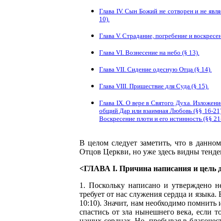
Глава IV. Сын Божий не сотворен и не яв
10).
Глава V. Страдание, погребение и воскресен
Глава VI. Вознесение на небо (§ 13).
Глава VII. Сидение одесную Отца (§ 14).
Глава VIII. Пришествие для Суда (§ 15).
Глава IX. О вере в Святого Духа. Изложен
общий Дар или взаимная Любовь (§§ 16-21)
Воскресение плоти и его истинность (§§ 21
В целом следует заметить, что в данно
Отцов Церкви, но уже здесь видны тенде
<ГЛАВА I. Причина написания и цель д
1. Поскольку написано и утверждено 
требует от нас служения сердца и языка.
10:10). Значит, нам необходимо помнить 
спастись от зла нынешнего века, если т
наших сердцах. Но, пребывая в благочест