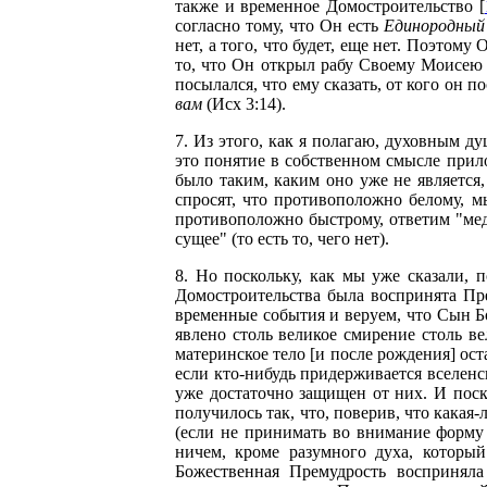
также и временное Домостроительство [
согласно тому, что Он есть
Единородный
нет, а того, что будет, еще нет. Поэтом
то, что Он открыл рабу Своему Моисею и
посылался, что ему сказать, от кого он по
вам
(Исх 3:14).
7. Из этого, как я полагаю, духовным д
это понятие в собственном смысле прило
было таким, каким оно уже не является,
спросят, что противоположно белому, мы
противоположно быстрому, ответим "мед
сущее" (то есть то, чего нет).
8. Но поскольку, как мы уже сказали,
Домостроительства была воспринята Пр
временные события и веруем, что Сын Б
явлено столь великое смирение столь в
материнское тело [и после рождения] ос
если кто-нибудь придерживается вселенск
уже достаточно защищен от них. И поско
получилось так, что, поверив, что какая
(если не принимать во внимание форму 
ничем, кроме разумного духа, который
Божественная Премудрость восприняла