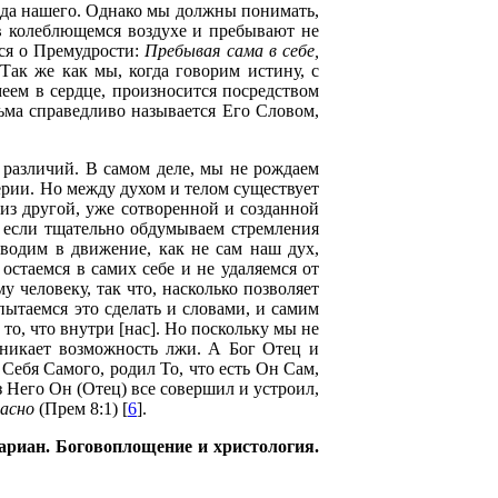
ода нашего. Однако мы должны понимать,
 в колеблющемся воздухе и пребывают не
тся о Премудрости:
Пребывая сама в себе,
Так же как мы, когда говорим истину, с
еем в сердце, произносится посредством
сьма справедливо называется Его Словом,
 различий. В самом деле, мы не рождаем
терии. Но между духом и телом существует
е из другой, уже сотворенной и созданной
, если тщательно обдумываем стремления
иводим в движение, как не сам наш дух,
стаемся в самих себе и не удаляемся от
у человеку, так что, насколько позволяет
пытаемся это сделать и словами, и самим
то, что внутри [нас]. Но поскольку мы не
зникает возможность лжи. А Бог Отец и
 Себя Самого, родил То, что есть Он Сам,
ез Него Он (Отец) все совершил и устроил,
расно
(Прем 8:1) [
6
].
ариан. Боговоплощение и христология.