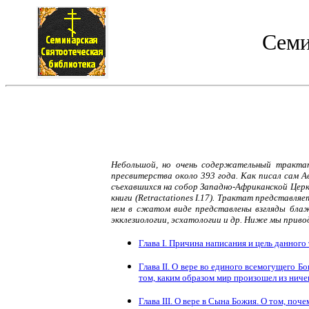
Семи
Небольшой, но очень содержательный трактат 
пресвитерства около 393 года. Как писал сам Ав
съехавшихся на собор Западно-Африканской Церкв
книги (Retractationes I.17). Трактат представл
нем в сжатом виде представлены взгляды блаж
экклезиологии, эсхатологии и др. Ниже мы при
Глава I. Причина написания и цель данного т
Глава II. О вере во единого всемогущего Б
том, каким образом мир произошел из ничег
Глава III. О вере в Сына Божия. О том, по