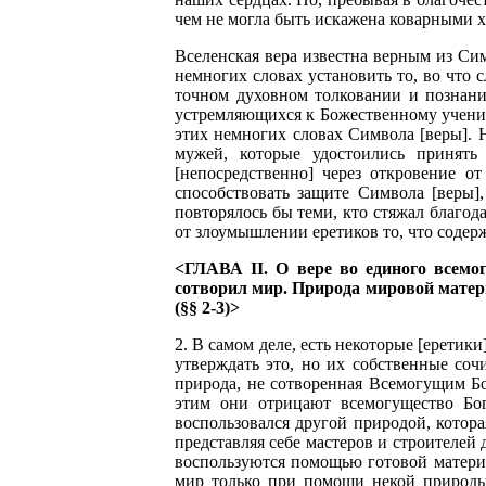
чем не могла быть искажена коварными х
Вселенская вера известна верным из Сим
немногих словах установить то, во что
точном духовном толковании и познани
устремляющихся к Божественному учению
этих немногих словах Символа [веры]. 
мужей, которые удостоились принять
[непосредственно] через откровение о
способствовать защите Символа [веры],
повторялось бы теми, кто стяжал благо
от злоумышлении еретиков то, что содер
<ГЛАВА II. О вере во единого всемо
сотворил мир. Природа мировой матери
(§§ 2-3)>
2. В самом деле, есть некоторые [еретики]
утверждать это, но их собственные соч
природа, не сотворенная Всемогущим Бо
этим они отрицают всемогущество Бог
воспользовался другой природой, котор
представляя себе мастеров и строителей
воспользуются помощью готовой материи
мир только при помощи некой природы,