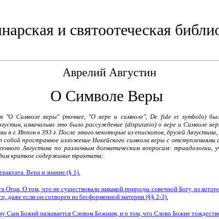
нарская и святоотеческая библи
Аврелий Августин
О Символе Веры
"О Символе веры" (точнее, "О вере и символе", De fide et symbolo) б
густин, изначально это было рассуждение (disputatio) о вере и Символе ве
и в г. Иппон в 393 г. После этого некоторые из епископов, друзей Августина
яет собой пространное изложение Никейского символа веры с отступлениями 
енного Августина по различным догматическим вопросам: триадологии, уч
водим краткое содержание трактата:
рактата. Вера и знание (§ 1).
ога Отца. О том, что не существовало никакой природы совечной Богу, из кото
о, даже если он сотворен из бесформенной материи (§§ 2-3).
чему Сын Божий называется Словом Божиим, и о том, что Слово Божие тождеств