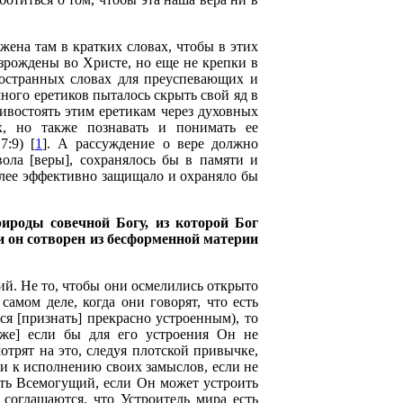
жена там в кратких словах, чтобы в этих
зрождены во Христе, но еще не крепки в
ространных словах для преуспевающих и
ого еретиков пыталось скрыть свой яд в
ивостоять этим еретикам через духовных
х, но также познавать и понимать ее
:9) [
1
]. А рассуждение о вере должно
вола [веры], сохранялось бы в памяти и
олее эффективно защищало и охраняло бы
ироды совечной Богу, из которой Бог
и он сотворен из бесформенной материи
щий. Не то, чтобы они осмелились открыто
амом деле, когда они говорят, что есть
я [признать] прекрасно устроенным), то
аже] если бы для его устроения Он не
трят на это, следуя плотской привычке,
ти к исполнению своих замыслов, если не
сть Всемогущий, если Он может устроить
соглашаются, что Устроитель мира есть