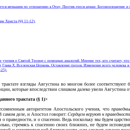
ляется меньшим по отношению к Отцу. Против ереси ариан. Боговоплощение и 
ие Христа (§§ 11-12).
ие учения о Святой Троице с помощью аналогий. Мнение тех, кто считает, чт
.
Глава X. Вселенская Церковь. Оставление грехов. Изменение всего человека 
-25).
м трактате взгляды Августина во многом более соответствую
нции, которые впоследствии слишком далеко увели Августина о
анного трактата (§ 1)>
несомненным авторитетом Апостольского учения, что
праведн
 В самом деле, и Апостол говорит:
Сердцем веруют к праведности
и о праведности, и о спасении. Ведь поскольку мы будем царств
олько, стремясь к спасению своих ближних, не будем исповедо
ивой и осмотрительной бдительности, нам следует заранее поза