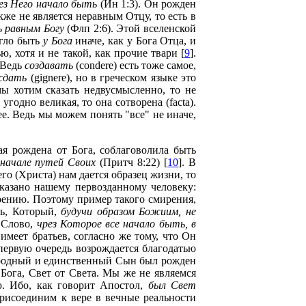
ез Него начало быть
(Ин 1:3). Он рожден
акже не является неравным Отцу, то есть в
ь равным Богу
(Флп 2:6). Этой вселенской
огло быть
у Бога
иначе, как у Бога Отца, и
, хотя и не такой, как прочие твари [
9
].
. Ведь
создавать
(condere) есть тоже самое,
ждать
(gignere), но в греческом языке это
 мы хотим сказать недвусмысленно, то не
угодно великая, то она сотворена (facta).
чее. Ведь мы можем понять "все" не иначе,
ая рождена от Бога, соблаговолила быть
 начале путей Своих
(Притч 8:22) [
10
]. В
его (Христа) нам дается образец жизни, то
сказано нашему первозданному человеку:
ирению. Поэтому пример такого смирения,
ль, Который,
будучи образом Божиим, не
 Слово,
чрез Которое все начало быть, в
 имеет братьев, согласно же тому, что Он
 первую очередь возрождается благодатью
иродный и единственный Сын был рожден
т Бога, Свет от Света. Мы же не являемся
ю. Ибо, как говорит Апостол,
был Свет
присоединим к вере в вечные реальности