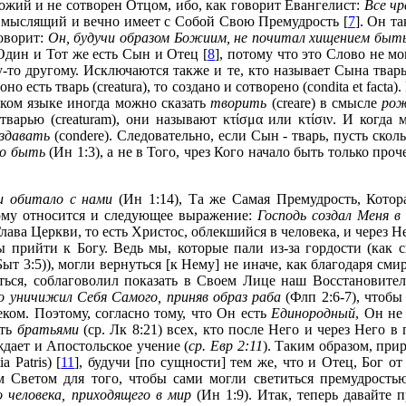
жий и не сотворен Отцом, ибо, как говорит Евангелист:
Все чр
о мыслящий и вечно имеет с Собой Свою Премудрость [
7
]. Он т
оворит:
Он, будучи образом Божиим, не почитал хищением быт
 Один и Тот же есть Сын и Отец [
8
], потому что это Слово не м
-то другому. Исключаются также и те, кто называет Сына тварью
о есть тварь (creatura), то создано и сотворено (condita et facta)
нском языке иногда можно сказать
творить
(creare) в смысле
ро
тварью (creaturam), они называют κτίσμα или κτίσιν. И когда
здавать
(condere). Следовательно, если Сын - тварь, пусть сколь 
ло быть
(Ин 1:3), а не в Того, чрез Кого начало быть только про
и обитало с нами
(Ин 1:14), Та же Самая Премудрость, Котор
ому относится и следующее выражение:
Господь создал Меня в
лава Церкви, то есть Христос, облекшийся в человека, и через Н
 прийти к Богу. Ведь мы, которые пали из-за гордости (как 
ыт 3:5)), могли вернуться [к Нему] не иначе, как благодаря см
иться, соблаговолил показать в Своем Лице наш Восстановите
 уничижил Себя Самого, приняв образ раба
(Флп 2:6-7), чтобы
ком. Поэтому, согласно тому, что Он есть
Единородный
, Он не
ать
братьями
(ср. Лк 8:21) всех, кто после Него и через Него в
дает и Апостольское учение (
ср. Евр 2:11
). Таким образом, пр
 Patris) [
11
], будучи [по сущности] тем же, что и Отец, Бог о
м Светом для того, чтобы сами могли светиться премудрость
 человека, приходящего в мир
(Ин 1:9). Итак, теперь давайте 