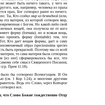
не может быть ничего такого, у чего не
ругого, как, например, человека из праха
ется прах, Бог сотворил ранее из ничего.
ано: Ты, Кто
создал мир из безвидной
(или,
ама эта материя, из которой сотворен мир,
дновременная с Богом. Но какой-либо свой
зличных вещей, она получила не от кого
меет форму (formata), но и всякая вещь,
но принять форму (formabile) тем, что
от, Кто дает вещам формы, дает и саму
изменяемый образ (speciosissima species
ость быть прекрасной. Поэтому мы со всей
 материи, то сама материя была сотворена
м [из нее] сформировалось бы все, что
 самому себе смысл Священного Писания,
и
(ср. Прем 11:18).
не было бы сотворено Всемогущим. И Он
ью
(см. 1 Кор 1:24), и многими другими
равитель. Ведь это Слово,
через Которое
 сотворил все.
, что Слово Божие тождественно Отцу