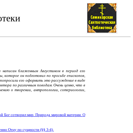
отеки
ыл написан блаженным Августином в период его
ры, которое он подготовил по просьбе епископов,
, попросили его оформить это рассуждение в виде
автора по различным поводам. Очень ценно, что в
ению о творении, антропологии, сотериологии,
рой Бог сотворил мир. Природа мировой материи. О
енно Отцу по сущности (§§ 3-4).