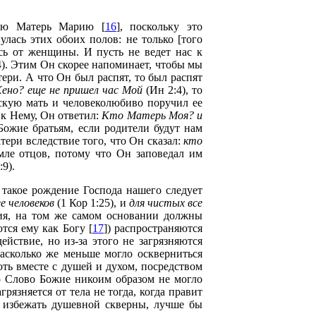
ную Матерь Марию [
16
], поскольку это
улась этих обоих полов: не только [того
сь от женщины. И пусть не ведет нас к
4). Этим Он скорее напоминает, чтобы мы
ери. А что Он был распят, то был распят
ено? еще не пришел час Мой
(Ин 2:4), то
ческую мать и человеколюбиво поручил ее
и к Нему, Он ответил:
Кто Матерь Моя? и
Божие братьям, если родители будут нам
тери вследствие того, что Он сказал:
кто
мле отцов, потому что Он заповедал им
9).
о такое рождение Господа нашего следует
 человеков
(1 Кор 1:25), и
для чистых все
ния, на том же самом основании должны
тся ему как Богу [
17
]) распространяются
йствие, но из-за этого не загрязняются
асколько же меньше могло оскверниться
ть вместе с душей и духом, посредством
то Слово Божие никоим образом не могло
грязняется от тела не тогда, когда правит
ли избежать душевной скверны, лучше бы