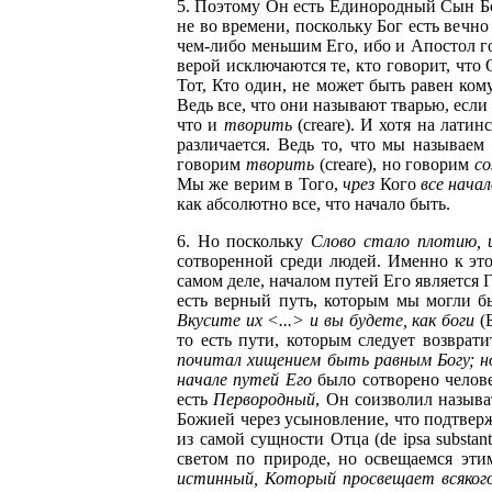
5. Поэтому Он есть Единородный Сын Бо
не во времени, поскольку Бог есть вечн
чем-либо меньшим Его, ибо и Апостол г
верой исключаются те, кто говорит, что
Тот, Кто один, не может быть равен кому
Ведь все, что они называют тварью, если он
что и
творить
(creare). И хотя на лати
различается. Ведь то, что мы называем 
говорим
творить
(creare), но говорим
со
Мы же верим в Того,
чрез
Кого
все нача
как абсолютно все, что начало быть.
6. Но поскольку
Слово стало плотию, 
сотворенной среди людей. Именно к эт
самом деле, началом путей Его является Г
есть верный путь, которым мы могли бы
Вкусите их <...> и вы будете, как боги
(Б
то есть пути, которым следует возврат
почитал хищением быть равным Богу; но
начале путей Его
было сотворено челове
есть
Первородный
, Он соизволил назыв
Божией через усыновление, что подтверж
из самой сущности Отца (de ipsa substantia
светом по природе, но освещаемся эти
истинный, Который просвещает всякого