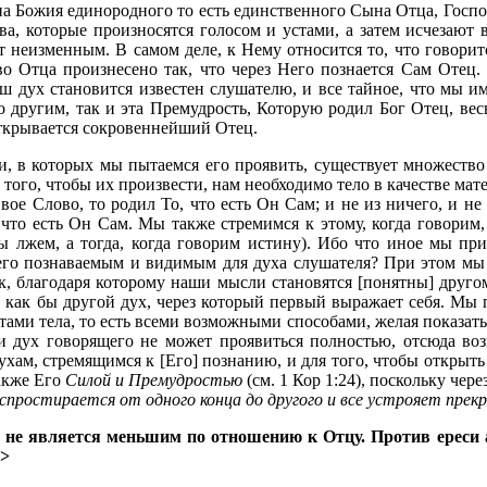
а Божия единородного то есть единственного Сына Отца, Госп
ова, которые произносятся голосом и устами, а затем исчезают
т неизменным. В самом деле, к Нему относится то, что говори
во Отца произнесено так, что через Него познается Сам Отец. 
ш дух становится известен слушателю, и все тайное, что мы им
о другим, так и эта Премудрость, Которую родил Бог Отец, ве
ткрывается сокровеннейший Отец.
, в которых мы пытаемся его проявить, существует множество
 того, чтобы их произвести, нам необходимо тело в качестве ма
вое Слово, то родил То, что есть Он Сам; и не из ничего, и н
, что есть Он Сам. Мы также стремимся к этому, когда говорим
мы лжем, а тогда, когда говорим истину). Ибо что иное мы пр
 его познаваемым и видимым для духа слушателя? При этом мы о
к, благодаря которому наши мысли становятся [понятны] другом
 как бы другой дух, через который первый выражает себя. Мы 
тами тела, то есть всеми возможными способами, желая показать 
 и дух говорящего не может проявиться полностью, отсюда во
хам, стремящимся к [Его] познанию, и для того, чтобы открыть
также Его
Силой и Премудростью
(см. 1 Кор 1:24), поскольку чер
простирается от одного конца до другого и все устрояет прек
не является меньшим по отношению к Отцу. Против ереси 
)>