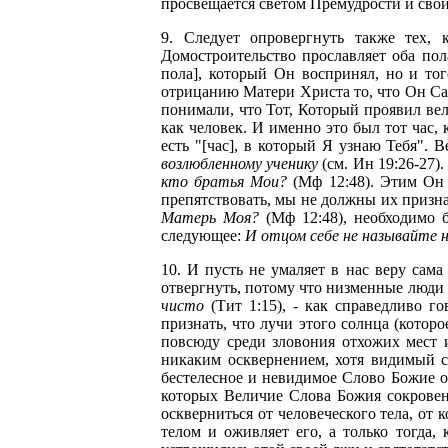
просвещается светом Премудрости и свой
9. Следует опровергнуть также тех,
Домостроительство прославляет оба пола
пола], который Он воспринял, но и то
отрицанию Матери Христа то, что Он Са
понимали, что Тот, Который проявил вел
как человек. И именно это был тот час,
есть "[час], в который Я узнаю Тебя". 
возлюбленному ученику
(см. Ин 19:26-27).
кто братья Мои?
(Мф 12:48). Этим Он 
препятствовать, мы не должны их признав
Матерь Моя?
(Мф 12:48), необходимо 
следующее:
И отцом себе не называйте н
10. И пусть не умаляет в нас веру сама
отвергнуть, потому что низменные люди
чисто
(Тит 1:15), - как справедливо г
признать, что лучи этого солнца (котор
повсюду среди зловония отхожих мест и
никаким осквернением, хотя видимый с
бестелесное и невидимое Слово Божие о
которых Величие Слова Божия сокровенн
оскверниться от человеческого тела, от к
телом и оживляет его, а только тогда,