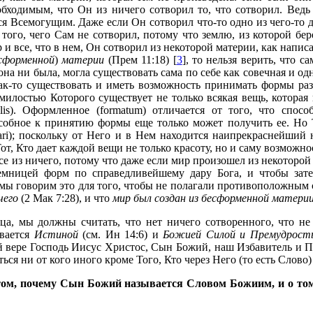
бходимым, что Он из ничего сотворил то, что сотворил. Ведь 
я Всемогущим. Даже если Он сотворил что-то одно из чего-то д
 того, чего Сам не сотворил, потому что землю, из которой бер
р и все, что в нем, Он сотворил из некоторой материи, как напис
есформенной
)
материи
(Прем 11:18) [
3
], то нельзя верить, что с
она ни была, могла существовать сама по себе как совечная и о
как-то существовать и иметь возможность принимать формы ра
милостью Которого существует не только всякая вещь, которая и
is). Оформленное (formatum) отличается от того, что способ
собное к принятию формы еще только может получить ее. Но Т
ri); поскольку от Него и в Нем находится наипрекраснейший не
Тот, Кто дает каждой вещи не только красоту, но и саму возможн
се из ничего, потому что даже если мир произошел из некоторой
емницей форм по справедливейшему дару Бога, и чтобы зате
 мы говорим это для того, чтобы не полагали противоположным
чего
(2 Мак 7:28), и что
мир был создан из бесформенной матери
тца, мы должны считать, что нет ничего сотворенного, что 
ывается
Истиной
(см. Ин 14:6) и
Божией Силой и Премудрост
 вере Господь Иисус Христос, Сын Божий, наш Избавитель и П
ться ни от кого иного кроме Того, Кто через Него (то есть Слово)
том, почему Сын Божий называется Словом Божиим, и о том