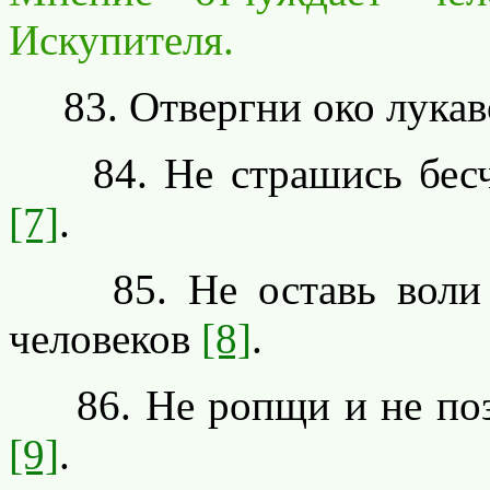
Искупителя.
83. Отвергни око лукаво
84. Не страшись бесче
[7]
.
85. Не оставь воли Б
человеков
[8]
.
86. Не ропщи и не позв
[9]
.