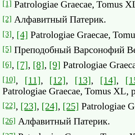
[1]
Patrologiae Graecae, Tomus XL
[2]
Алфавитный Патерик.
[3]
,
[4]
Patrologiae Graecae, Tomu
[5]
Преподобный Варсонофий Вел
[6]
,
[7]
,
[8]
,
[9]
Patrologiae Graec
[10]
,
[11]
,
[12]
,
[13]
,
[14]
,
[1
Patrologiae Graecae, Tomus XL, 
[22]
,
[23]
,
[24]
,
[25]
Patrologiae G
[26]
Алфавитный Патерик.