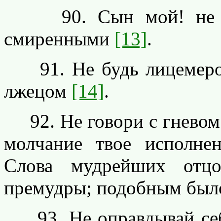
90. Сын мой! не жи
смиренными
[13]
.
91. Не будь лицемером
лжецом
[14]
.
92. Не говори с гневом. 
молчание твое исполне
Слова мудрейших отц
премудры; подобным был
93. Не оправдывай себя