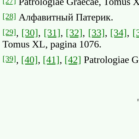
[27]
Patrologiae Graecae, Tomus X
[28]
Алфавитный Патерик.
[29]
,
[30]
,
[31]
,
[32]
,
[33]
,
[34]
,
[
Tomus XL, pagina 1076.
[39]
,
[40]
,
[41]
,
[42]
Patrologiae G
П