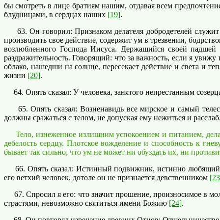
бы смотреть в лице братиям нашим, отдавая всем предпочтени
блудницами, в сердцах наших
[19]
.
63. Он говорил: Признаком делателя добродетелей служит т
производить свое действие, содержит ум в трезвении, бодрство
возлюбленного Господа Иисуса. Держащийся своей падшей 
раздражительность. Говорящий: что за важность, если я увижу 
облако, нашедши на солнце, пересекает действие и света и 
жизни
[20]
.
64. Опять сказал: У человека, занятого непрестанным созерца
65. Опять сказал: Возненавидь все мирское и самый телес
должны сражаться с телом, не допуская ему нежиться и рассла
Тело, изнеженное излишним успокоением и питанием, делает
дебелость сердцу. Плотское вожделение и способность к гнев
бывает так сильно, что ум не может ни обуздать их, ни противи
66. Опять сказал: Истинный подвижник, истинно любящий Бог
его ветхий человек, дотоле он не признается девственником
[23
67. Спросил я его: что значит прошение, произносимое в мо
страстями, невозможно святиться имени Божию
[24]
.
68. Он повторял изречение древних Отцов: Отшельничество с