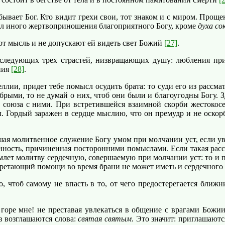
ывает Бог. Кто видит грехи свои, тот знаком и с миром. Прощен
ел иного жертвоприношения благоприятного Богу, кроме
духа со
 мысль и не допускают ей видеть свет Божий
[27]
.
ледующих трех страстей, низвращающих душу: любления приб
ния
[28]
.
ллии, придет тебе помысл осудить брата: то суди его из рассма
брыми, то не думай о них, чтоб они были и благоугодны Богу. 
о союза с ними. При встретившейся взаимной скорби жестокосер
ил. Гордый заражен в сердце мыслию, что он премудр и не оскор
я молитвенное служение Богу умом при молчании уст, если уви
сеянность, причиненная посторонними помыслами. Если такая рас
емлет молитву сердечную, совершаемую при молчании уст: то и п
 обретающий помощи во время брани не может иметь и сердечног
чтоб самому не впасть в то, от чего предостерегается ближни
е мне! не преставая увлекаться в общение с врагами Божиими
в возглашаются слова:
святая святым
. Это значит: приглашаютс