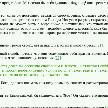
е пред собою. Мы сочли бы себя худшими блудниц! они грешат в 
о, когда он постоянно держится самоукорения, отсекает свою 
вании, повергается к стопам Господа Иисуса в разуме, старается
воли не может быть в мире ниже с истинными христианами:
или услышу то или другое, - подобен слепому, который, куда бы 
теплоты его: поймите из этого примера действие мелочей на по
нием грехов своих, нет языка для пустых и многих бесед
[21]
.
ный покой: потому что они соделывают тебя врагом Божиим. К
бляться от излишнего успокоения
[22]
.
ся дебелым, особенно способным к лености, и стяжавает ощу
у и ярости необыкновенно усиливаются в таком теле и в таком 
ться им: он низлагается и увлекается ими.
а, должен внимать каждому помыслу своему и рассматривать е
]
.
литве Евангельской,
да святится имя Твое
? Он сказал: это про
остоит в бегстве от тела и в постоянном памятовании смерти
[