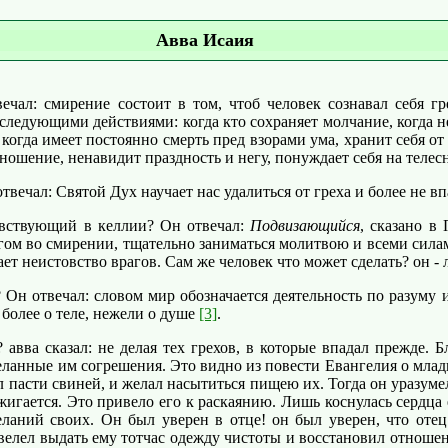
Авва Исаия
ал: смирение состоит в том, чтоб человек сознавал себя гр
следующими действиями: когда кто сохраняет молчание, когда не
когда имеет постоянно смерть пред взорами ума, хранит себя от
ношение, ненавидит праздность и негу, понуждает себя на телес
ечал: Святой Дух научает нас удалиться от греха и более не вп
вствующий в келлии? Он отвечал:
Подвизающийся
, сказано в
ом во смирении, тщательно заниматься молитвою и всеми силами
т неистовство врагов. Сам же человек что может сделать? он -
н отвечал: словом мир обозначается деятельность по разуму и 
 более о теле, нежели о душе
[3]
.
вва сказал: не делая тех грехов, в которые впадал прежде. Бл
деланные им согрешения. Это видно из повести Евангелия о мла
 пасти свиней, и желал насытиться пищею их. Тогда он уразумел
игается. Это привело его к раскаянию. Лишь коснулась сердца е
ланий своих. Он был уверен в отце! он был уверен, что отец
елел выдать ему тотчас одежду чистоты и восстановил отношения