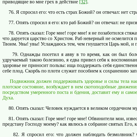
приводящие во мне грех в действие
[32]
.
76. Я спросил его: что есть страх Божий? он отвечал: нет ст
77. Опять спросил я его: кто раб Божий? он отвечал: не призн
78. Опять сказал: Горе мне! горе мне! я не позаботился стяжа
что даруется царство со Христом. Раб неверный не осмелится 
Твоим. Увы! увы! Услаждаюсь тем, чем гнушается Царь мой, и
79. Однажды посетил я авву в то время, как он был болен
удручаемый такою болезнию, я едва привел себя к воспомина
здоровье не приносит пользы: ища поддержать себя единственн
себе плод. Скорбь по плоти служит пособием к сохранению з
Подвижник должен поддерживать здоровье и силы тела настоль
плотское состояние, возбуждает в нем скотоподобные движения
посредством умеренного поста и бдения, доставит ему и самое
Духа.
80. Опять сказал: Человек нуждается в великом сердечном м
81. Опять сказал: Горе мне! горе мне! Обвинители мои, извес
предстану Господу моему? как явлюсь в собрание святых Его, 
82. Я спросил его: что должен наблюдать безмолвник? Он