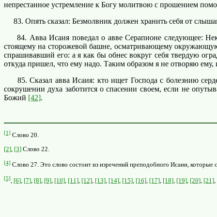
непрестанное устремление к Богу молитвою с прошением помо
83. Опять сказал: Безмолвник должен хранить себя от слышан
84. Авва Исаия поведал о авве Серапионе следующее: Неко
стоящему на сторожевой башне, осматривающему окружающую е
спрашивавший его: а я как бы обнес вокруг себя твердую оград
откуда пришел, что ему надо. Таким образом я не отворяю ему,
85. Сказал авва Исаия: кто ищет Господа с болезнию серде
сокрушении духа заботится о спасении своем, если не опуты
Божий
[42]
.
[1]
Слово 20.
[2]
,
[3]
Слово 22.
[4]
Слово 27. Это слово состоит из изречений преподобного Исаии, которые с
[5]
,
[6]
,
[7]
,
[8]
,
[9]
,
[10]
,
[11]
,
[12]
,
[13]
,
[14]
,
[15]
,
[16]
,
[17]
,
[18]
,
[19]
,
[20]
,
[21]
,