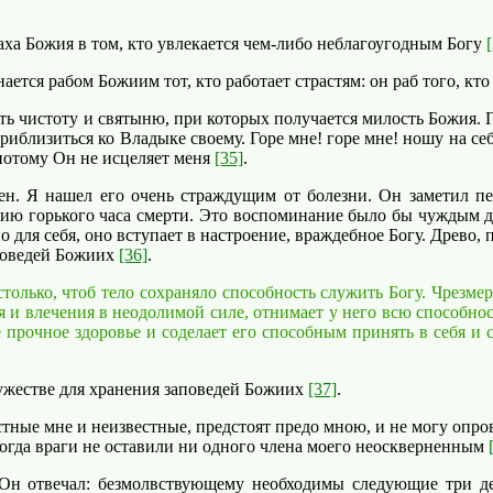
раха Божия в том, кто увлекается чем-либо неблагоугодным Богу
ается рабом Божиим тот, кто работает страстям: он раб того, кт
ть чистоту и святыню, при которых получается милость Божия. Г
приблизиться ко Владыке своему. Горе мне! горе мне! ношу на се
 потому Он не исцеляет меня
[35]
.
. Я нашел его очень страждущим от болезни. Он заметил печ
нию горького часа смерти. Это воспоминание было бы чуждым дл
о для себя, оно вступает в настроение, враждебное Богу. Древо,
аповедей Божиих
[36]
.
ко, чтоб тело сохраняло способность служить Богу. Чрезмерно
 и влечения в неодолимой силе, отнимает у него всю способнос
 прочное здоровье и соделает его способным принять в себя и 
ужестве для хранения заповедей Божиих
[37]
.
тные мне и неизвестные, предстоят предо мною, и не могу опро
когда враги не оставили ни одного члена моего неоскверненным
 отвечал: безмолвствующему необходимы следующие три дела