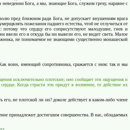
неведении Бога, а мы, знающие Бога, служим греху, наравне с
волю пред ближним ради Бога, не допускает внушениям врага
 умерщвлять пожелания падшего естества, чтоб не отлучиться от
 потому что сердцу его соприсутствуют малодушие, гнев и
ни ввели его и откуда бы ни вывели его, не видит света. Малое
движника, не понимаемое не знающими существенно монашеской
ак воин, имеющий сопротивника, сражается с ним: так и мы
щения исключительно плотские; оно сообщает эти ощущения и
сердце. Когда страсти эти придут в волнение, то действие их
го, не плотской ли он? доколе действует в каком-либо члене
шение принадлежит достигшим совершенства. В нас, обладаемых
25]
.