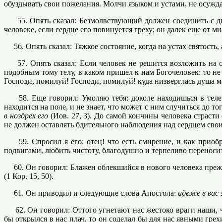
обуздывать свои пожелания. Молчи языком и устами, не осужд
55. Опять сказал: Безмолвствующий должен соединить с дых
человеке, если сердце его повинуется греху; он далек еще от 
56. Опять сказал: Тяжкое состояние, когда на устах святость, 
57. Опять сказал: Если человек не решится возложить на се
подобным тому телу, в каком пришел к нам Богочеловек: то не
Господи, помилуй! Господи, помилуй! куда низверглась душа мо
58. Еще говорил: Умоляю тебя: доколе находишься в теле, 
находится на поле, и не знает, что может с ним случиться до 
в ноздрех его
(Иов. 27, 3). До самой кончины человека страсти 
не должен оставлять бдительного наблюдения над сердцем сво
59. Спросил я его: отец! что есть смирение, и как приобре
подвигами, любить чистоту, благодушно и терпеливо переноси
60. Он говорил: Блажен облекшийся в нового человека прежд
(1 Кор. 15, 50).
61. Он приводил и следующие слова Апостола:
идеже в вас 
62. Он говорил: Оттого угнетают нас жестоко враги наши, ч
бы открылся в нас плач, то он соделал бы для нас явными гре