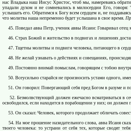
нас Владыка наш Иисус Христос, чтоб мы, намереваясь обрати
упадали духом и не сомневались в милосердии Его, говоря:
услышать его. Обратимся к Богу всем сердцем и, не поддавая
что молитва наша непременно будет услышана в свое время.
Пр
45. Поведал авва Петр, ученик аввы Исаии: Говаривал отец м
46. Страх Божий и жительство в подвигах и лишениях дост
47. Тщетны молитвы и подвиги человека, питающего в сердц
48. Не желай узнавать о действиях и совещаниях, происходящ
49. Постоянно внимай помыслам, говорящим с тобою внутри те
50. Всеусильно старайся не произносить устами одного, имея
51. Он говорил: Повергающий себя пред Богом в разуме и п
52. Безмолвствующий должен ежечасно всматриваться в себя
освободился, если находится в порабощении у них; он должен 
53. Он сказал: Человек, которого продолжает обличать совес
54. На мое прошение назидательного слова, авва Исаия сказа
твоего человека: то устрани от себя тех, которые сводят те