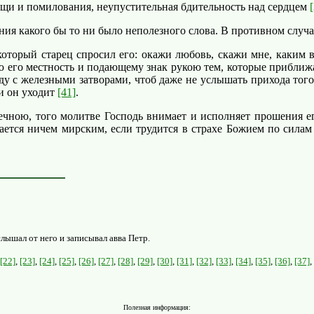
щи и помилования, неупустительная бдительность над сердцем
ия какого бы то ни было неполезного слова. В противном случа
торый старец спросил его: окажи любовь, скажи мне, каким в
го местность и подающему знак рукою тем, которые приближаютс
у с железными затворами, чтоб даже не услышать прихода того, к
 и он уходит
[41]
.
чною, того молитве Господь внимает и исполняет прошения его
вается ничем мирским, если трудится в страхе Божием по силам
лышал от него и записывал авва Петр.
[22]
,
[23]
,
[24]
,
[25]
,
[26]
,
[27]
,
[28]
,
[29]
,
[30]
,
[31]
,
[32]
,
[33]
,
[34]
,
[35]
,
[36]
,
[37]
,
Полезная информация: