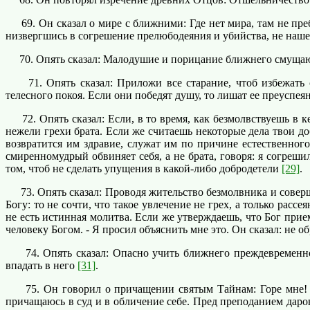
69. Он сказал о мире с ближними: Где нет мира, там не преб
низвергшись в согрешение прелюбодеяния и убийства, не наш
70. Опять сказал: Малодушие и порицание ближнего смущают
71. Опять сказал: Приложи все старание, чтоб избежать с
телесного покоя. Если они победят душу, то лишат ее преуспея
72. Опять сказал: Если, в то время, как безмолвствуешь в ке
нежели грехи брата. Если же считаешь некоторые дела твои до
возвратится им здравие, служат им по причине естественног
смиренномудрый обвиняет себя, а не брата, говоря: я согреш
том, чтоб не сделать упущения в какой-либо добродетели
[29]
.
73. Опять сказал: Проводя жительство безмолвника и соверша
Богу: то не сочти, что такое увлечение не грех, а только рас
не есть истинная молитва. Если же утверждаешь, что Бог при
человеку Богом. - Я просил объяснить мне это. Он сказал: не
74. Опять сказал: Опасно учить ближнего преждевременно, 
впадать в него
[31]
.
75. Он говорил о причащении святым Тайнам: Горе мне! гор
причащаюсь в суд и в обличение себе. Пред преподанием даро