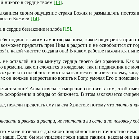
ай никого в сердце твоем
[13]
.
анием своим ощущение страха Божия и размышлять постоянно 
милости Божией
[14]
.
а в сердце беззаконие и злоба
[15]
.
бя подвиг с таким самоотвержением, какое ощущается пригото
 возможет предстать пред Ним в радости и не освободится от гор
я! в какой чистоте создана она! В каком рабстве находится нын
не оставляй ни на минуту сердца твоего без хранения. Как з
того времени, как он сложится в кладовые: так и подвижник не м
сохраняют способность восставать в нем и неизвестно ему, когда
им; он должен непрестанно вопить к Богу, умоляя Его о помощи
тается оно? Авва отвечал: смирение состоит в том, чтоб иметь
ть оскорбления и обиды от ближнего. В этом заключается смир
е, нежели предстать ему на суд Христов: потому что
плоть и кр
зависти и рвения и распри, не плотстии ли есте и по человеку х
то мы не познали с должною подробностию и точностию немоще
хи наши. Если бы мы увидели грехи наши такими, каковы они на 