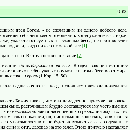
40-85
ешным пред Богом, - не сделавшим ни одного доброго дела,
 вменяет себя ни в каком отношении, когда уклоняется споров,
 лжи, удаляется от суетных и греховных бесед, не противоречит
ные подвиги, когда никого не оскорбляет
[1]
.
адать в него. В этом состоит покаяние
[2]
.
 Писании,
да воздержится от всех
. Возделывающий истинное
 отгонять от себя лукавые помыслы: в этом - бегство от мира.
 лишь
плоть и кровь
(1 Кор. 15, 50).
воле падшего естества, когда исполняем плотские пожелания,
агость Божия такова, что она немедленно приемлет человека,
дшем сыне, расточившем блудно доставшуюся ему часть имения.
, что невозможно найти насыщения во грехах: потому что, чем
го мысль о покаянии, он, нисколько не колеблясь, возвратился
 его многомилостив и не будет истязывать его за соделанные
 сына к отцу, даровав на это залог. Этою притчею наставляет