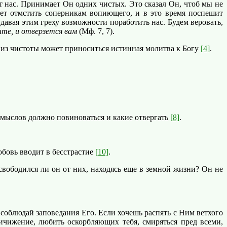
т нас. Принимает Он одних чистых. Это сказал Он, чтоб мы не
ает отмстить соперникам вопиющего, и в это время поспешит
авая этим греху возможности поработить нас. Будем веровать,
ыте, и отверзется вам
(Мф. 7, 7).
о из чистоты может приноситься истинная молитва к Богу
[4]
.
омыслов должно повиноваться и какие отвергать
[8]
.
бовь вводит в бесстрастие
[10]
.
ободился ли он от них, находясь еще в земной жизни? Он не
соблюдай заповедания Его. Если хочешь распять с Ним ветхого
уничижение, любить оскорбляющих тебя, смиряться пред всеми,