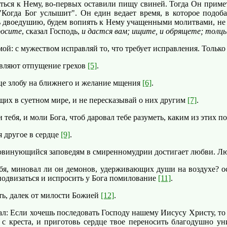
ться к Нему, во-первых оставили пищу свиней. Тогда Он приме
 "Когда Бог услышит". Он един ведает время, в которое подоб
сь двоедушию, будем вопиять к Нему учащенными молитвами, не д
осите
, сказал Господь,
и дастся вам; ищите, и обрящете; толц
ой: с мужеством исправляй то, что требует исправления. Тольк
авляют отпущение грехов
[5]
.
е злобу на ближнего и желание мщения
[6]
.
их в суетном мире, и не пересказывай о них другим
[7]
.
бя, и моли Бога, чтоб даровал тебе разуметь, каким из этих п
 другое в сердце
[9]
.
овинующийся заповедям в смиренномудрии достигает любви. Лю
, миновал ли он демонов, удерживающих души на воздухе? осв
подвизаться и испросить у Бога помилование
[11]
.
ть, далек от милости Божией
[12]
.
л: Если хочешь последовать Господу нашему Иисусу Христу, то 
бя с креста, и приготовь сердце твое переносить благодушно 