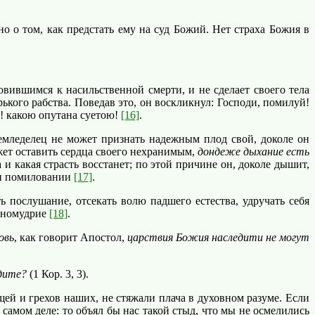
о том, как предстать ему на суд Божий. Нет страха Божия в
вившимся к насильственной смерти, и не сделает своего тела
ького рабства. Поведав это, он воскликнул: Господи, помилуй!
е! какою опутана суетою!
[16]
.
емледелец не может признать надежным плод свой, доколе он
ожет оставить сердца своего нехранимым,
дондеже дыхание есть
 и какая страсть восстанет; по этой причине он, доколе дышит,
 и помиловании
[17]
.
 послушание, отсекать волю падшего естества, удручать себя
енномудрие
[18]
.
овь
, как говорит Апостол,
царствия Божия наследити не могут
одите?
(1 Кор. 3, 3).
й и грехов наших, не стяжали плача в духовном разуме. Если
самом деле: то объял бы нас такой стыд, что мы не осмелились