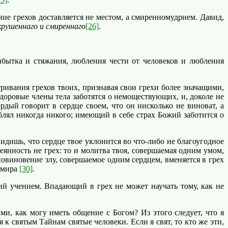
ие грехов доставляется не местом, а смиренномудрием. Давид,
крушеннаго и смиреннаго
[26]
.
ытка и стяжания, любления чести от человеков и любления
тривания грехов твоих, признавая свои грехи более значащими,
Здоровые члены тела заботятся о немоществующих, и, доколе не
дый говорит в сердце своем, что он нисколько не виноват, а
блял никогда никого; имеющий в себе страх Божий заботится о
дишь, что сердце твое уклонится во что-либо не благоугодное
сеянность не грех: то и молитва твоя, совершаемая одним умом,
овиновение злу, совершаемое одним сердцем, вменяется в грех
о мира
[30]
.
й учением. Впадающий в грех не может научать тому, как не
, как могу иметь общение с Богом? Из этого следует, что я
я к святым Тайнам святые человеки. Если я свят, то кто же эти,