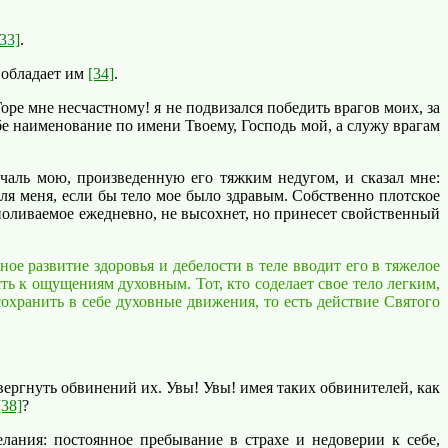
[33]
.
о обладает им
[34]
.
оре мне несчастному! я не подвизался победить врагов моих, за
бе наименование по имени Твоему, Господь мой, а служу врагам
аль мою, произведенную его тяжким недугом, и сказал мне:
я меня, если бы тело мое было здравым. Собственно плотское
 поливаемое ежедневно, не высохнет, но принесет свойственный
е развитие здоровья и дебелости в теле вводит его в тяжелое
ть к ощущениям духовным. Тот, кто соделает свое тело легким,
сохранить в себе духовные движения, то есть действие Святого
вергнуть обвинений их. Увы! Увы! имея таких обвинителей, как
[38]
?
ния: постоянное пребывание в страхе и недоверии к себе,