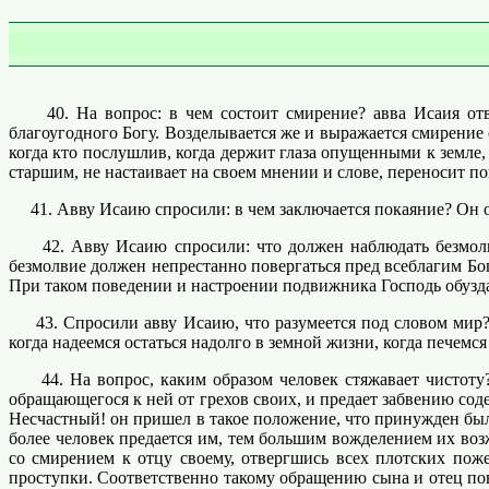
40. На вопрос: в чем состоит смирение? авва Исаия отвеч
благоугодного Богу. Возделывается же и выражается смирение 
когда кто послушлив, когда держит глаза опущенными к земле, 
старшим, не настаивает на своем мнении и слове, переносит по
41. Авву Исаию спросили: в чем заключается покаяние? Он отв
42. Авву Исаию спросили: что должен наблюдать безмол
безмолвие должен непрестанно повергаться пред всеблагим Бог
При таком поведении и настроении подвижника Господь обуздае
43. Спросили авву Исаию, что разумеется под словом мир? О
когда надеемся остаться надолго в земной жизни, когда печемся
44. На вопрос, каким образом человек стяжавает чистоту? а
обращающегося к ней от грехов своих, и предает забвению со
Несчастный! он пришел в такое положение, что принужден был
более человек предается им, тем большим вожделением их возж
со смирением к отцу своему, отвергшись всех плотских поже
проступки. Соответственно такому обращению сына и отец пов