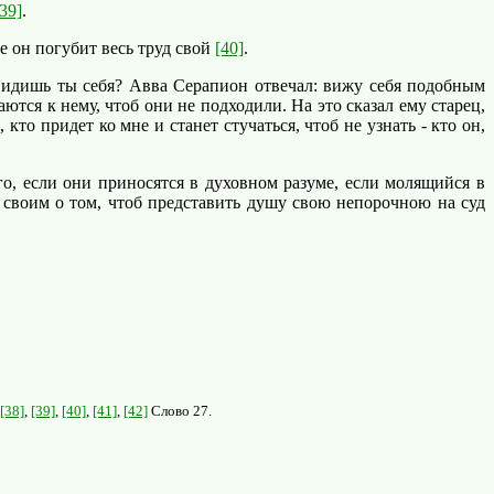
[39]
.
е он погубит весь труд свой
[40]
.
идишь ты себя? Авва Серапион отвечал: вижу себя подобным
я к нему, чтоб они не подходили. На это сказал ему старец,
то придет ко мне и станет стучаться, чтоб не узнать - кто он,
, если они приносятся в духовном разуме, если молящийся в
 своим о том, чтоб представить душу свою непорочною на суд
[38]
,
[39]
,
[40]
,
[41]
,
[42]
Слово 27.