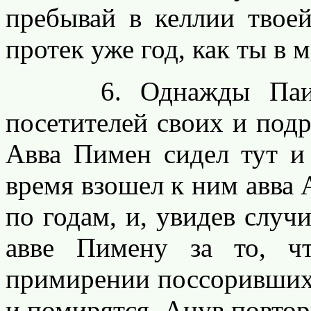
пребывай в келлии твоей
протек уже год, как ты в 
6. Однажды Паисий
посетителей своих и подр
Авва Пимен сидел тут и 
время взошел к ним авва
по годам, и, увидев случ
авве Пимену за то, ч
примирении поссорившихс
и помирятся. Анув повтор