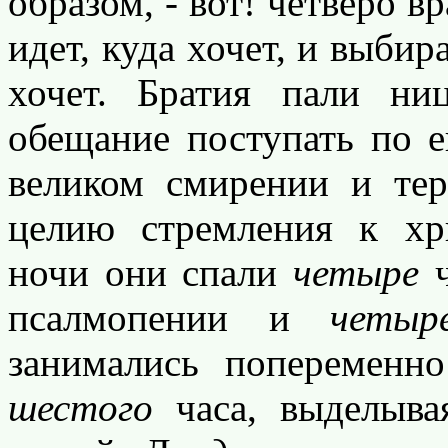
образом, - вот! четверо в
идет, куда хочет, и выбир
хочет. Братия пали н
обещание поступать по е
великом смирении и те
целию стремления к хр
ночи они спали
четыре
ч
псалмопении и
четыр
занимались попеременн
шестого
часа, выделыва