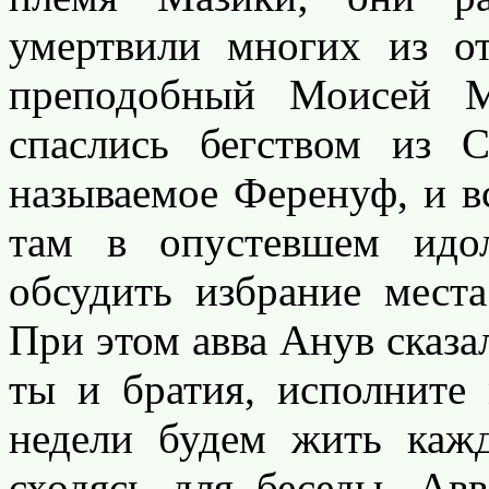
умертвили многих из о
преподобный Моисей М
спаслись бегством из 
называемое Ференуф, и в
там в опустевшем идо
обсудить избрание места
При этом авва Анув сказа
ты и братия, исполните
недели будем жить каж
сходясь для беседы. Ав