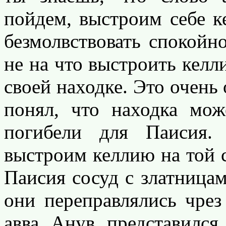
пойдем, выстроим себе к
безмолвствовать спокойн
не на что выстроить келл
своей находке. Это очень
понял, что находка мо
погибели для Паисия.
выстроим келлию на той с
Паисия сосуд с златницам
они переправлялись чрез
авва Анув представился