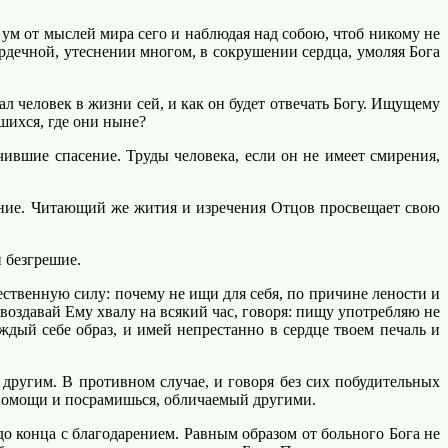
ум от мыслей мира сего и наблюдая над собою, чтоб никому не
сердечной, утеснении многом, в сокрушении сердца, умоляя Бога
л человек в жизни сей, и как он будет отвечать Богу. Ищущему
шихся, где они ныне?
ившие спасение. Труды человека, если он не имеет смирения,
ние. Читающий же жития и изречения Отцов просвещает свою
 безгрешие.
ственную силу: почему не ищи для себя, по причине лености и
 воздавай Ему хвалу на всякий час, говоря: пищу употребляю не
дый себе образ, и имей непрестанно в сердце твоем печаль и
 другим. В противном случае, и говоря без сих побудительных
 помощи и посрамишься, обличаемый другими.
до конца с благодарением. Равным образом от больного Бога не