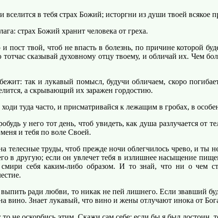
 вселится в тебя страх Божий; исторгни из души твоей всякое п
а: страх Божий хранит человека от греха.
и пост твой, чтоб не впасть в болезнь, по причине которой бу
о тотчас сказывай духовному отцу твоему, и обличай их. Чем бо
ежит: так и лукавый помысл, будучи обличаем, скоро погибает
лится, а скрывающий их заражен гордостию.
оди туда часто, и присматривайся к лежащим в гробах, в особен
будь у него тот день, чтоб увидеть, как душа разлучается от тел
меня и тебя по воле Своей.
на телесные труды, чтоб прежде ночи облегчилось чрево, и ты н
 его в другую; если он увлечет тебя в излишнее насыщение пище
 смири себя каким-либо образом. И то знай, что ни о чем ст
естие.
выпить ради любви, то никак не пей лишнего. Если звавший будет
на вино. Знает лукавый, что вино и жены отлучают инока от Бог
 то не оскорбись этим. Скажи сам себе: если бы я был достоин, 