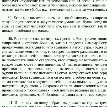
последует искушение или от человеков или от бесов. Сатана о
более всего отгоняют плач и умиление, искореняют смирение 
лютые: ты же не убойся их, - немедленно встань мужественно, и
39. Если хочешь иметь плач, то возлюби нищету и смирение, 
тогда Бог утешает ее и дарует многое умиление. Душа, когда в
если не омерзеет человеку тело его, как враг и супостат, так
иноков, особливо для юных.
40. Восстав от сна, во-первых, прославь Бога устами твоим
смирением и страхом Божиим, как бы предстоя Самому Богу 
продолжении всего дня то, что всыплют в него с утра, - будет 
сне мечтание женских лиц: то остерегись днем размышлять о в
лежать, и скажи себе: не знаю, встану ли завтра или нет, - и
не помышлять ничего скверного, чтоб отнюдь не вспоминать же
всяком деде, слове и помышлении. О чем размышляет человек
пребывать при человеке, когда он ляжет на одре своем, и п
будучи именно на сие назначены Богом. Когда скажет тебе сердц
помолись. Если встанешь, то и он встанет с тобою на молитву,
то он немедленно отступит от тебя, и тогда впадешь в руки 
потеряешь мзду свою. - Сохраняй себя от многословия: молча
произносимых тобою словах, чтоб после не раскаиваться. Если
помолись прилежно, чтоб Господь исправил житие твое, сохра
41. Инок, вкушая пищу с братиею, должен всегда смотреть 
великую скорбь диаволу, когда внимаем горе, Богу и Отцу наше