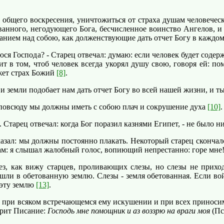
щего воскресения, уничтожиться от страха душам человечески
ванного, негодующего Бога, бесчисленное воинство Ангелов, и 
анием над собою, как долженствующие дать отчет Богу в кажд
юся Господа? - Старец отвечал: думаю: если человек будет содер
ит в том, чтоб человек всегда укорял душу свою, говоря ей: пом
яжет страх Божий
[8]
.
 земли подобает нам дать отчет Богу во всей нашей жизни, и т
 повсюду мы должны иметь с собою плач и сокрушение духа
[10]
.
Старец отвечал: когда Бог поразил казнями Египет, - не было ни
азал: мы должны постоянно плакать. Некоторый старец скончал
нам: я слышал жалобный голос, вопиющий непрестанно: горе мне!
 как вижу старцев, проливающих слезы, но слезы не приходя
шли в обетованную землю. Слезы - земля обетованная. Если войд
 эту землю
[13]
.
, при всяком встречающемся ему искушении и при всех приноси
орит Писание:
Господь мне помощник и аз воззрю на враги моя
(Пс.