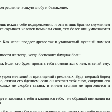
регрешение, всякую злобу и беззаконие.
дешь искать себе подкрепления, и отяготишь братию служением
лее скрывает человек помыслы свои, тем более они умножаются
. Как червь поедает древо: так и утаиваемый лукавый помысл
ности же тогда, когда беспокоит блудная брань.
а. Если кто будет просить тебя помолиться о нем, отвечай ему:
е узрел мечтаний и привидений греховных. Будь твердый борец
ю, отягчи его бдением; если он отягчит тебя сном, сокруши его
олько не скорбит сатана, и ничем столько не прогоняется и
 и заклинать тебя и кланяться тебе, - не обращай внимания на
а.
то Бог устроил бы мне успокоение и наставил кого-либо принять