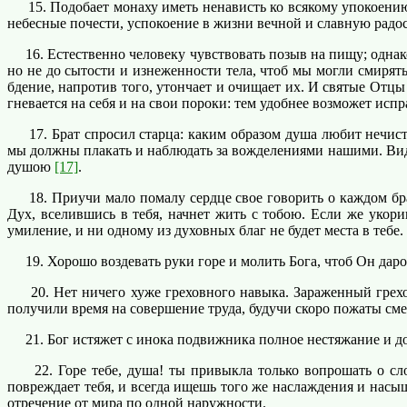
15. Подобает монаху иметь ненависть ко всякому упокоению з
небесные почести, успокоение в жизни вечной и славную рад
16. Естественно человеку чувствовать позыв на пищу; однако
но не до сытости и изнеженности тела, чтоб мы могли смирят
бдение, напротив того, утончает и очищает их. И святые Отцы 
гневается на себя и на свои пороки: тем удобнее возможет испр
17. Брат спросил старца: каким образом душа любит нечисто
мы должны плакать и наблюдать за вожделениями нашими. Видиш
душою
[17]
.
18. Приучи мало помалу сердце свое говорить о каждом бр
Дух, вселившись в тебя, начнет жить с тобою. Если же укориш
умиление, и ни одному из духовных благ не будет места в тебе.
19. Хорошо воздевать руки горе и молить Бога, чтоб Он даров
20. Нет ничего хуже греховного навыка. Зараженный грехов
получили время на совершение труда, будучи скоро пожаты смер
21. Бог истяжет с инока подвижника полное нестяжание и до м
22. Горе тебе, душа! ты привыкла только вопрошать о слове
повреждает тебя, и всегда ищешь того же наслаждения и нас
отречение от мира по одной наружности.