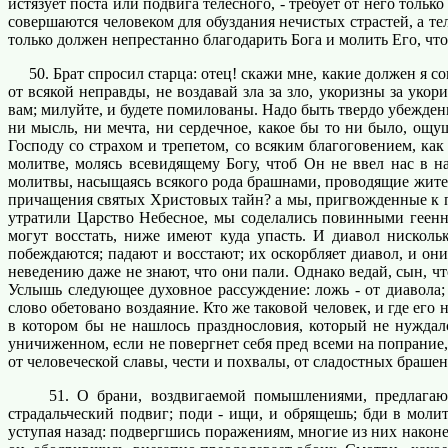
истязует поста или подвига телесного, - требует от него толь
совершаются человеком для обуздания нечистых страстей, а тел
только должен непрестанно благодарить Бога и молить Его, что
50. Брат спросил старца: отец! скажи мне, какие должен я с
от всякой неправды, не воздавай зла за зло, укоризны за укор
вам; милуйте, и будете помилованы. Надо быть твердо убежден
ни мысль, ни мечта, ни сердечное, какое бы то ни было, ощ
Господу со страхом и трепетом, со всяким благоговением, ка
молитве, молясь всевидящему Богу, чтоб Он не ввел нас в н
молитвы, насыщаясь всякого рода брашнами, проводящие житель
причащения святых Христовых тайн? а мы, пригвожденные к п
утратили Царство Небесное, мы соделались повинными геенн
могут восстать, ниже имеют куда упасть. И диавол нискол
побеждаются; падают и восстают; их оскорбляет диавол, и он
неведению даже не знают, что они пали. Однако ведай, сын, ч
Услышь следующее духовное рассуждение: ложь - от диавола;
слово обетовано воздаяние. Кто же таковой человек, и где ег
в котором бы не нашлось празднословия, который не нуждалс
уничиженном, если не повергнет себя пред всеми на попрание,
от человеческой славы, чести и похвалы, от сладостных браше
51. О брани, воздвигаемой помышлениями, предлагающими
страдальческий подвиг; поди - ищи, и обрящешь; бди в молит
уступая назад: подвергшись поражениям, многие из них нако