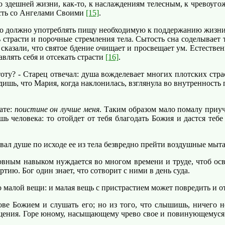
дешней жизни, как-то, к наслаждениям телесным, к чревоугожд
ость со Ангелами Своими
[15]
.
 должно употреблять пищу необходимую к поддержанию жизни, а
ь страсти и порочные стремления тела. Сытость сна соделывает
сказали, что святое бдение очищает и просвещает ум. Естествен
авлять себя и отсекать страсти
[16]
.
ту? - Старец отвечал: душа вожделевает многих плотских страс
ь, что Мария, когда наклонилась, взглянула во внутренность гро
ате:
поистине он лучше меня
. Таким образом мало помалу приу
ь человека: то отойдет от тебя благодать Божия и дастся тебе
ал душе по исходе ее из тела безвредно прейти воздушные мыта
ным навыком нуждается во многом времени и труде, чтоб осво
тию. Бог один знает, что сотворит с ними в день суда.
алой вещи: и малая вещь с пристрастием может повредить и отл
 Божием и слушать его; но из того, что слышишь, ничего не 
ыщения. Горе юному, насыщающему чрево свое и повинующемуся 