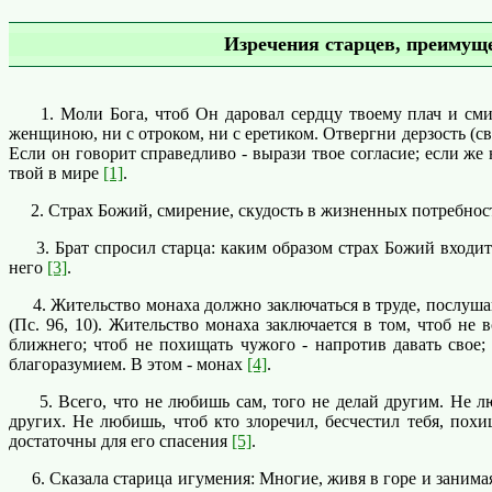
Изречения старцев, преимуще
1. Моли Бога, чтоб Он даровал сердцу твоему плач и смире
женщиною, ни с отроком, ни с еретиком. Отвергни дерзость (св
Если он говорит справедливо - вырази твое согласие; если же
твой в мире
[1]
.
2. Страх Божий, смирение, скудость в жизненных потребност
3. Брат спросил старца: каким образом страх Божий входит в
него
[3]
.
4. Жительство монаха должно заключаться в труде, послушани
(Пс. 96, 10). Жительство монаха заключается в том, чтоб не
ближнего; чтоб не похищать чужого - напротив давать свое;
благоразумием. В этом - монах
[4]
.
5. Всего, что не любишь сам, того не делай другим. Не лю
других. Не любишь, чтоб кто злоречил, бесчестил тебя, похи
достаточны для его спасения
[5]
.
6. Сказала старица игумения: Многие, живя в горе и занимая