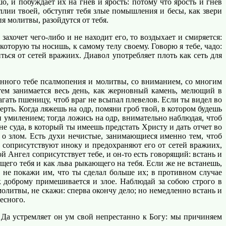
о, и побуждает их на гнев и ярость: потому что ярость и гнев
ллии твоей, обступят тебя злые помышления и бесы, как звери
я молитвы, разойдутся от тебя.
хочет чего-либо и не находит его, то воздыхает и смиряется:
которую ты носишь, к самому телу своему. Говорю я тебе, чадо:
иться от сетей вражиих. Диавол употребляет плоть как сеть для
енного тебе псалмопения и молитвы, со вниманием, со многим
тем занимается весь день, как жерновный камень, мелющий в
лагать пшеницу, чтоб враг не всыпал плевелов. Если ты видел во
рть. Когда ляжешь на одр, помяни гроб твой, в котором будешь
 и умилением; тогда ложись на одр, внимательно наблюдая, чтоб
е суда, в который ты имеешь предстать Христу и дать отчет во
 о злом. Есть духи нечистые, занимающиеся именно тем, чтоб
 соприсутствуют иноку и предохраняют его от сетей вражиих,
ой Ангел соприсутствует тебе, и он-то есть говорящий: встань и
ющего тебя и как льва рыкающего на тебя. Если же не встанешь,
о не покажи им, что ты сделал больше их; в противном случае
 к доброму примешивается и злое. Наблюдай за собою строго в
олитвы, не скажи: сперва окончу дело; но немедленно встань и
есного.
Да устремляет он ум свой непрестанно к Богу: мы причиняем