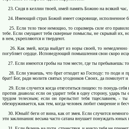
23. Сидя в келлии твоей, имей память Божию на всякий час, и
24. Имеющий страх Божий имеет сокровище, исполненное благ
25. Если тело твое немощно, то соразмерь силе его правило 
тебе. Если смущают тебя скверные помыслы, не скрывай их, н
в нем, укрепляются и твердеют.
26. Как змей, когда выйдет из норы своей, то немедленно б
погубляет сердце. Исповедующий помышления свои скоро исце
27. Если имеются гробы на том месте, где ты пребываешь: то х
28. Если узнаешь, что брат отходит ко Господу: то поди и про
брат! Бог, ради молитв святых угодников Своих, да помилует и 
29. Если случится когда отяготиться пищею: то понудь себя 
против диавола: если он ударит тебя в одну сторону, ударь ты
трудом телесным; если он прельстит тебя тщеславием, - ты
обезоруживается, как тем, когда человек любит смирение и бесч
30. Юный! беги от вина, как от змея. Если случится немного 
эти заклинания: весьма часто сатана внушает понуждать юных 
31. Если будешь на пути, странствуя, и никто тебя не примет: