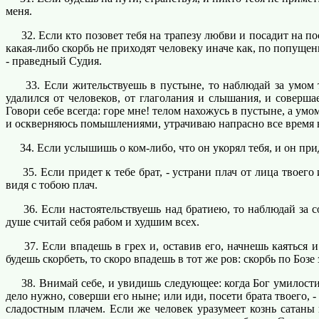
меня.
32. Если кто позовет тебя на трапезу любви и посадит на пос
какая-либо скорбь не приходят человеку иначе как, по попущен
- праведный Судия.
33. Если жительствуешь в пустыне, то наблюдай за умом тв
удалился от человеков, от глаголания и слышания, и соверш
Говори себе всегда: горе мне! телом нахожусь в пустыне, а ум
и оскверняюсь помышлениями, утрачиваю напрасно все время в
34. Если услышишь о ком-либо, что он укорял тебя, и он приде
35. Если придет к тебе брат, - устрани плач от лица твоего и
видя с тобою плач.
36. Если настоятельствуешь над братиею, то наблюдай за соб
душе считай себя рабом и худшим всех.
37. Если впадешь в грех и, оставив его, начнешь каяться и с
будешь скорбеть, то скоро впадешь в тот же ров: скорбь по Бозе 
38. Внимай себе, и увидишь следующее: когда Бог умилостивл
дело нужно, соверши его ныне; или иди, посети брата твоего, -
сладостным плачем. Если же человек уразумеет кознь сатаны 