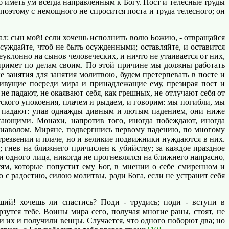
об иметь ум всегда направленным к Богу. Пост и телесные труды
 поэтому с немощного не спросится поста и труда телесного; он
ал: сын мой! если хочешь исполнить волю Божию, - отвращайся
 осуждайте, чтоб не быть осужденными; оставляйте, и оставится
уклонно на сынов человеческих, и ничто не утаивается от них,
 примет по делам своим. По этой причине мы должны работать
 занятия для занятия молитвою, будем претерпевать в посте и
 живущие посреди мира и принадлежащие ему, презирая пост и
е падают, не окаявают себя, как грешных, не отлучают себя от
кого упокоения, плачем и рыдаем, и говорим: мы погибли, мы
не падают: упав однажды дивным и лютым падением, они ниже
тающими. Монахи, напротив того, иногда побеждают, иногда
с диаволом. Миряне, подвергшись первому падению, по многому
 трезвении и плаче, но и великие подвижники нуждаются в них.
 гнев на ближнего причислен к убийству; за каждое праздное
и одного лица, никогда не прогневлялся на ближнего напрасно,
тям, которые попустит ему Бог, в мнении о себе смиренном и
 с радостию, силою молитвы, ради Бога, если не устранит себя
й! хочешь ли спастись? Поди - трудись; поди - вступи в
зутся тебе. Воины мира сего, получая многие раны, стоят, не
их и получили венцы. Случается, что одного поборют два; но