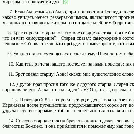
мирском расположении духа
[6]
.
7. Если бы возможно было, при пришествии Господа после об
каково увидеть небеса разверзающимися, являющегося прогне
мы должны проводить жительство с тщательнейшим бодрствов
8. Брат спросил старца: отчего мое сердце жестоко, и я не бо
что значит самоукорение? - Старец сказал: самоукорение состо
человекам? Уповаю: если кто пребудет в самоукорении, тот ст
9. Увидел старец смеющегося и сказал ему: Пред лицом неба и
10. Как тень от тела нашего последует за нами повсюду: так
11. Брат сказал старцу: Авва! скажи мне душеполезное слово. 
12. Другой брат просил того же у другого старца. Старец ск
спрашивали его: Авва: что ты видел Там? Он, плача, поведал 
13. Некоторый брат спросил старца: душа моя желает слез,
Израилевы после путешествия, продолжавшегося сорок лет, во
удручать душу скорбями, чтоб она непрестанно желала войти в
14. Святого старца спросил брат: что должен делать человек
благостию Божиею, и она приблизится и поможет ему, как гов