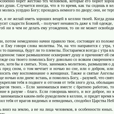
собенно борет жестоко тех человеков, которые его борют хорош
из души. Случается иногда, что в то время, как ты сидишь в ке
 молись усердно Богу; проходись немного по двору; они, не терп
и не желай иметь хороших вещей в келлии твоей. Когда душа за
кусит сладости Божией, - получает ненависть даже к той одежде, 
 чтоб ни в чем не делать ему угождения, то он не может освобод
и, потом немедленно начни правило твое, состоящее из полож
и Ему говоря слова молитвы. Ум, на что направится с утра, 
ли то пшеница, будут ли то плевелы. Постараемся всегда с утра в
иденном: такое размышление оскверняет душу и причиняет ей сме
 прежде сна твоего помолись Богу довольно со всяким смирением
н, хотя бы и святых. Усни, занимаясь молитвою, размышляя о дн
 пред сном, о том мечтает и ночью во сне, или о добром, или
риносить ему воспоминание о женщинах. Также и святые Ангелы
е ночью или днем: встань, и помолись Богу, - разумей, что свят
 укрепляя тебя в подвиге и отгоняя от тебя злого духа, обольща
врагов твоих. - Если занимаешься вместе с братиею работою, т
ние в разуме - благо. Если говоришь много, и все доброе, но
 занимаешься каким-либо рукоделием в келлии, и придет время м
нил тебя от врагов видимых и невидимых, сподобил Царства Неб
вниз на землю, а не на лица человеков, в особенности юных. 
му.