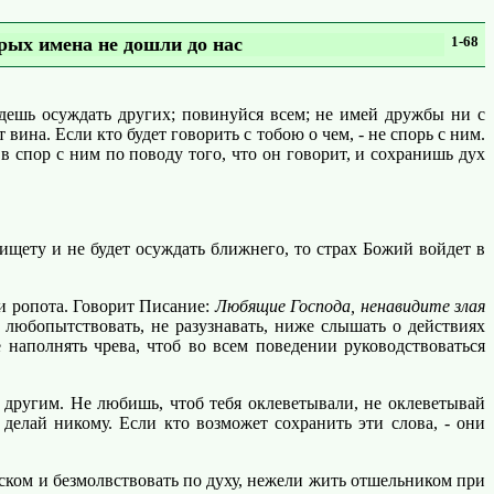
рых имена не дошли до нас
1-68
дешь осуждать других; повинуйся всем; не имей дружбы ни с
ина. Если кто будет говорить с тобою о чем, - не спорь с ним.
в спор с ним по поводу того, что он говорит, и сохранишь дух
ищету и не будет осуждать ближнего, то страх Божий войдет в
и ропота. Говорит Писание:
Любящие Господа, ненавидите злая
е любопытствовать, не разузнавать, ниже слышать о действиях
 наполнять чрева, чтоб во всем поведении руководствоваться
другим. Не любишь, чтоб тебя оклеветывали, не оклеветывай
 делай никому. Если кто возможет сохранить эти слова, - они
ском и безмолвствовать по духу, нежели жить отшельником при