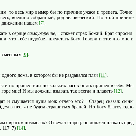
м: то весь мир вымер бы по причине ужаса и трепета. Точно,
весь, воедино собранный, род человеческий! По этой причине
ом движении нашем
[7]
.
жать в сердце
самоукорение
, - стяжет страх Божий. Брат спросил:
ни, что тебе подобает предстать Богу. Говори и это: что мне и
ы смеешься
[9]
.
 одного дома, в котором бы не раздавался плач
[11]
.
ся и по прошествии нескольких часов опять пришел в себя. Мы
 горе мне! И мы должны взывать так всегда и плакать
[12]
.
т и смущается душа моя: отчего это? - Старец сказал: сыны
ем в нее, - не будем страшиться браней. Но Богу благоугодно
мых врагом помыслах? Отвечал старец: он должен плакать пред
 117, 7)
[14]
.