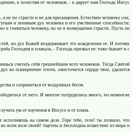
ению, к почестям от человеков, - и дарует нам Господь Иисус
 не по страсти и не для пресыщения. Естествен человеку сон,
 тупым и ленивым дух человека и его умственные способности;
но и гневаться человеку, но не в возмущении страсти. Пусть он
тей, но дух Божий воздерживает это вожделение ее. И потому
ба Господня и плакала, - Господь призвал ее: тоже бывает и с
чишься считать себя грешнейшим всех человеков. Тогда Святой
 дух во осквернение плоти, ожесточится сердце твое, удалится
рства и сохраниться от воздушных бесов.
бодиться от него. И многие потрудились много, но немногие
учить ум от поучения в Иисусе и от плача.
исполняешь на самом деле. Горе тебе, тело! ты познало, что
во всем воле своей! тщетны и бесплодны исшествие из мира и