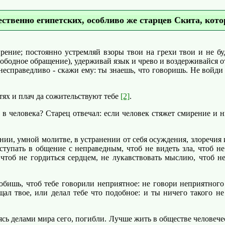
ственно египетских, особливо же старцев Скита, кото
ние; постоянно устремляй взоры твои на грехи твои и не бу
ободное обращение), удерживай язык и чрево и воздерживайся от в
 несправедливо - скажи ему: ты знаешь, что говоришь. Не войди 
ях и плач да сожительствуют тебе
[2]
.
 человека? Старец отвечал: если человек стяжет смирение и н
и, умной молитве, в устранении от себя осуждения, злоречия 
 вступать в общение с неправедным, чтоб не видеть зла, чтоб н
 чтоб не гордиться сердцем, не лукавствовать мыслию, чтоб не
бишь, чтоб тебе говорили неприятное: не говори неприятного 
щал твое, или делал тебе что подобное: и ты ничего такого не
сь делами мира сего, погибли. Лучше жить в обществе человече