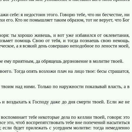
и себе: я недостоин этого. Говорю тебе, что ни бесчестие, ни
и его. Кто не помышляет таким образом, тот не верует, что Бог
ря: ты хорошо живешь, и вот уже избавился от оклеветания,
возьмет помощь Свою от тебя, и тогда познаешь свою немощь.
еческое, а я всякий день совершаю неподобное по лености моей,
вое ему приятным, да обрящешь дерзновение в молитве твоей.
воего. Тогда опять возложи плач на лицо твое: бесы страшатся,
 твоим над ними. Только по наружности показывай власть, а в
ь и воздыхать к Господу даже до дня смерти твоей. Если же не
оспоминает тебе некоторые дела по келлии твоей, говоря: это
 все это, чтоб воспрепятствовать тебе вне попечений насытиться
; если будет прилежать с усердием молитве: тогда немедленно