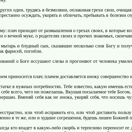
угих один, трудясь в безмолвии, оплакивая грехи свои, очищая 
непрестанно осуждать, укорять и обличать, пребывать в болезни 
му: плач приходит от размышления о грехах своих, в которые впа
и о вечной муке, о родителях своих и прочих знакомых, скончав
ытарь и блудный сын, сказавшие несколько слов Богу и получ
ак фарисей, погибли.
ований о Боге иссушают слезы и прогоняют от человека умиле
ем приносится плач; плачем доставляется иноку совершенство и
тке в нужных потребностях. Тебе известно, какую имеешь есте
й себе всего, чего ни пожелаешь. Вкушая посылаемое тебе Богом,
ершаю. Вменяй себя как не инока, укоряй себя, что носишь чуж
страстно, или чтоб исправить его, или чтоб доставить пользу
менно в те же, или и худшие согрешения, будешь лишен Божией
гда кто впадет в какую-либо скорбь и терпеливо переносит ее 