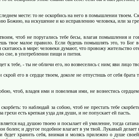
леднем месте: то не оскорбись на него в помышлении твоем. Скаж
ию Божию, на искушение и ко исправлению человека, или за грех
оим, чтоб не поругались тебе бесы, влагая помышления и гово
аешь твое малое правило. Если будешь помышлять это, то Бог 
ом скитаюсь в мире: человеки думают, что провожу жительство от
о сне, в употреблении пищи и пития.
т к тебе, - ты не обличи его, но возвеселись с ним; яви лицо т
 скрой его в сердце твоем, доколе не отпустишь от себя брата т
ою, чтоб, владея ими и повелевая ими, не вознестись сердцем
корбеть: то наблюдай за собою, чтоб не престать тебе скорбет
за грехи есть крепкая узда для души, и не попускает ей пасть.
яется над душою твоею и посылает ей умиление, тогда сатана в
 он болен; и другое подобное влагает в ум твой. Лукавый делает
и будет хранить себя, внимая и молясь прилежно о душе своей