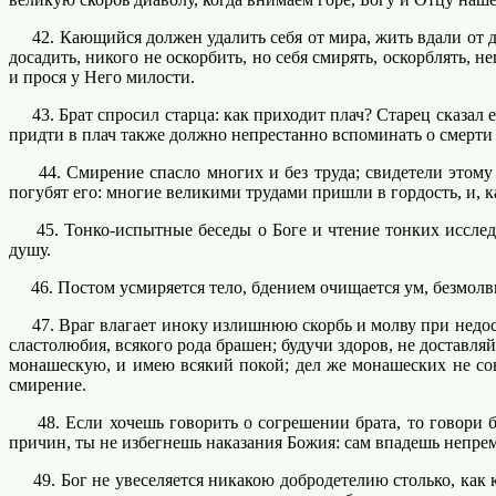
42. Кающийся должен удалить себя от мира, жить вдали от др
досадить, никого не оскорбить, но себя смирять, оскорблять, 
и прося у Него милости.
43. Брат спросил старца: как приходит плач? Старец сказал е
придти в плач также должно непрестанно вспоминать о смерти 
44. Смирение спасло многих и без труда; свидетели этому м
погубят его: многие великими трудами пришли в гордость, и, к
45. Тонко-испытные беседы о Боге и чтение тонких исслед
душу.
46. Постом усмиряется тело, бдением очищается ум, безмолви
47. Враг влагает иноку излишнюю скорбь и молву при недоста
сластолюбия, всякого рода брашен; будучи здоров, не доставля
монашескую, и имею всякий покой; дел же монашеских не сов
смирение.
48. Если хочешь говорить о согрешении брата, то говори бес
причин, ты не избегнешь наказания Божия: сам впадешь непре
49. Бог не увеселяется никакою добродетелию столько, как ко