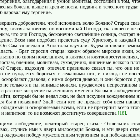
ко терпения, благодарения и умной молитвы, состоящей в том, чт
есная болезнь выше и крепче поста, подвига и телесного труда:
б даровал ему терпение.
овершать добродетели, чтоб исполнить волю Божию? Старец сказ
изну, клятвы за клятву; но воспоминай Господа, сказавшего: не
ным, что очи Господа, бесконечно светлейшие солнца, смотрят не
ущение. Всем нам подобает предстать суду Христову, и каждый
к Он Сам заповедал и Апостолы научили. Будем оставлять земные
апасть. - Брат спросил старца: каким образом мирские люди,
ство по своим пожеланиям, в клятвах и клятвопреступлениях, н
остам, бдениям, молитвам, сухоядению, лишенные всякого плотс
е? Старец, вздохнув, отвечал: правильно сказал ты, что они 
ько не нуждается бороться с лежащими ниц и никогда не восс
и оскорбляют диавола; с ними борется диавол, и они борются 
то не только я и ты, мнимые монахи, нуждаемся в непрестанном
 страстное воззрение на женщину вменено Богом в любодеяние;
о найти, который бы не ведал лжи, не был искушен вожделением н
я бы в покаянии? Знай: если кто не предаст себя всем напас
 обидимый и оскорбляемый всеми, если не претерпит всего этого
н и напитков: то не возможет достигнуть совершенства
[18]
.
 любодеяние, некоторый старец сказал: Отшельник спящи
вах, стучись ими в двери милосердия Божия, и эти двери отвер
нец одержали победу мужественным терпением над побеждавшими 