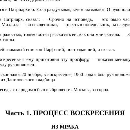
ься в Патриархию. Ехал раздумывая, зачем вызывают. О рукопо
 Патриарх, сказал: — Срочно на исповедь, — это было часа
а Михаила — во священники, — то есть в понедельник, на следу
радостью, только хотел рассказать ей, как она мне сказала: — 
х слезы.
 ей знакомый епископ Парфений, пострадавший, и сказал:
скресенье я ему приготовил эту просфору, — показал меньш
буду рукоположен.
кончался.20 ноября, в воскресенье, 1960 года я был рукополож
лиз Даниловского кладбища.
беседы с народом я был выброшен из Москвы, за город.
Часть 1. ПРОЦЕСС ВОСКРЕСЕНИЯ
ИЗ МРАКА