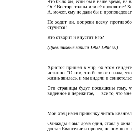
Что было бы, если бы в наше время, на н
Он? Восторг толпы или её проклятие? Х
А, может, ему не дали бы и проповедоват
Не ходит ли, вопреки всему противоб
стучится?
Кто отворит и впустит Его?
(Дневниковые записи 1960-1988 гг.)
Христос пришел в мир, об этом свидете
истинно. "О том, что было от начала, чт
жизнь явилась, и мы видели и свидетельств
Эти страницы будут посвящены тому, чт
виденное и пережитое, — все то, что мн
Мой отец имел привычку читать Евангелие
Однажды я был дома один, стоял у окна 
достал Евангелие и прочел, не помню о че