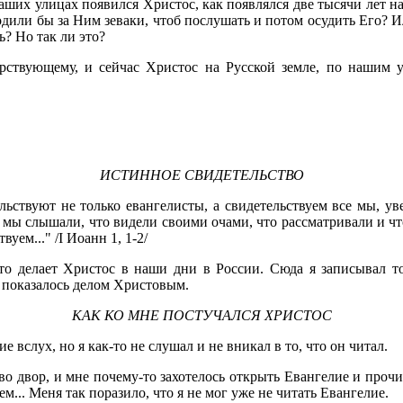
аших улицах появился Христос, как появлялся две тысячи лет н
одили бы за Ним зеваки, чтоб послушать и потом осудить Его?
ь? Но так ли это?
орствующему, и сейчас Христос на Русской земле, по нашим 
ИСТИННОЕ СВИДЕТЕЛЬСТВО
льствуют не только евангелисты, а свидетельствуем все мы, ув
о мы слышали, что видели своими очами, что рассматривали и ч
уем..." /I Иоанн 1, 1-2/
о делает Христос в наши дни в России. Сюда я записывал то
е показалось делом Христовым.
КАК КО МНЕ ПОСТУЧАЛСЯ ХРИСТОС
 вслух, но я как-то не слушал и не вникал в то, что он читал.
во двор, и мне почему-то захотелось открыть Евангелие и прочи
м... Меня так поразило, что я не мог уже не читать Евангелие.