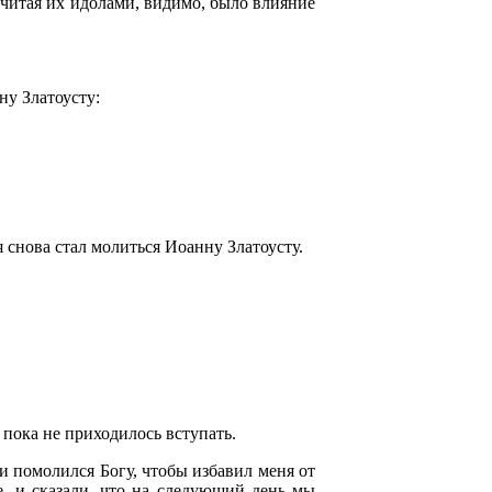
 считая их идолами, видимо, было влияние
ну Златоусту:
я снова стал молиться Иоанну Златоусту.
й пока не приходилось вступать.
и помолился Богу, чтобы избавил меня от
же, и сказали, что на следующий день мы