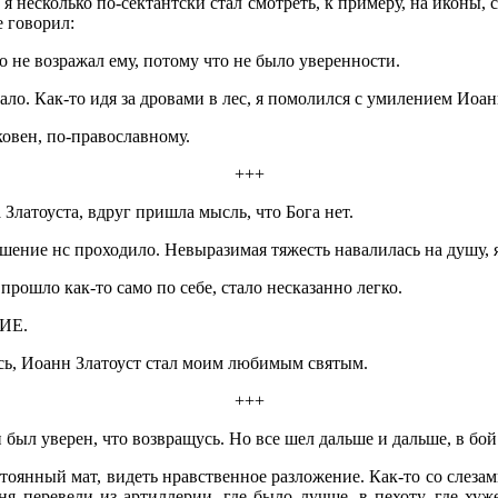
 я несколько по-сектантски стал смотреть, к примеру, на иконы,
е говорил:
 не возражал ему, потому что не было уверенности.
ло. Как-то идя за дровами в лес, я помолился с умилением Иоан
ковен, по-православному.
+++
Златоуста, вдруг пришла мысль, что Бога нет.
кушение нс проходило. Невыразимая тяжесть навалилась на душу, 
прошло как-то само по себе, стало несказанно легко.
РИЕ.
сь, Иоанн Златоуст стал моим любимым святым.
+++
 и был уверен, что возвращусь. Но все шел дальше и дальше, в бо
оянный мат, видеть нравственное разложение. Как-то со слезам
ня перевели из артиллерии, где было лучше, в пехоту, где ху