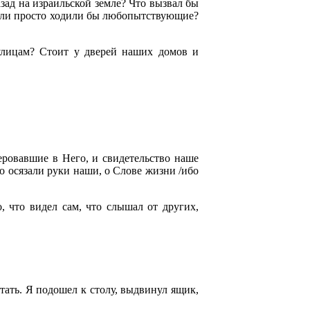
азад на израильской земле? Что вызвал бы
 Или просто ходили бы любопытствующие?
улицам? Стоит у дверей наших домов и
еровавшие в Него, и свидетельство наше
то осязали руки наши, о Слове жизни /ибо
, что видел сам, что слышал от других,
тать. Я подошел к столу, выдвинул ящик,