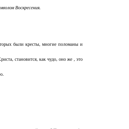
имволом Воскресения.
которых были кресты, многие поломаны и
иста, становится, как чудо, оно же , это
ю.