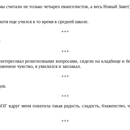
ы считали не только четырех евангелистов, а весь Новый Завет
.
хотя еще учился в то время в средней школе.
+++
!
+++
интересовал религиозными вопросами, сидели на кладбище и бе
овенное чувство, я умилился и заплакал.
+++
ня.
+++
Г вдруг меня охватила такая радость, сладость, блаженство, ч
+++