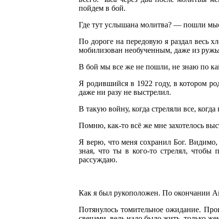
пойдем в бой.
Где тут услышана молитва? — пошли мысл
По дороге на передовую я раздал весь хл
мобилизован необученным, даже из ружья
В бой мы все же не пошли, не знаю по ка
Я родившийся в 1922 году, в котором ро
даже ни разу не выстрелил.
В такую войну, когда стреляли все, когда
Помню, как-то всё же мне захотелось выст
Я верю, что меня сохранил Бог. Видимо
зная, что ты в кого-то стрелял, чтобы
рассуждаю.
Как я был рукоположен. По окончании Ак
Потянулось томительное ожидание. Прошл
свечами, ведь надо было жить, только же