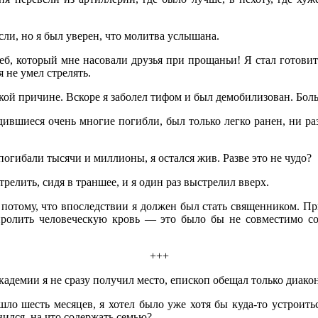
и, но я был уверен, что молитва услышана.
еб, который мне насовали друзья при прощаньи! Я стал готовить
 не умел стрелять.
кой причине. Вскоре я заболел тифом и был демобилизован. Боль
дившиеся очень многие погибли, был только легко ранен, ни ра
 погибали тысячи и миллионы, я остался жив. Разве это не чудо?
релить, сидя в траншее, и я один раз выстрелил вверх.
, потому, что впоследствии я должен был стать священником. П
 пролить человеческую кровь — это было бы не совместимо с
+++
адемии я не сразу получил место, епископ обещал только диакон
о шесть месяцев, я хотел было уже хотя бы куда-то устроитьс
нился, на что содержать семью?