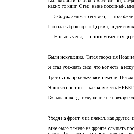
Был какой-то период в моей жизни, когда
каких-то книг. Отец, ныне покойный, мн
— Заблуждаешься, сын мой, — я особенно
Попалась брошюра о Церкви, подействова
— Наставь меня, — с того момента я цер
Были искушения. Читая творения Иоанна 
Я стал убеждать себя, что Бог есть, а ис
Трое суток продолжалась тяжесть. Потом 
Я понял опытно — какая тяжесть НЕВЕ
Больше никогда искушение не повторяло
Уходя на фронт, я не плакал, как другие,
Мне было тяжело на фронте слышать пост
всего. Часа через два после молитвы ме