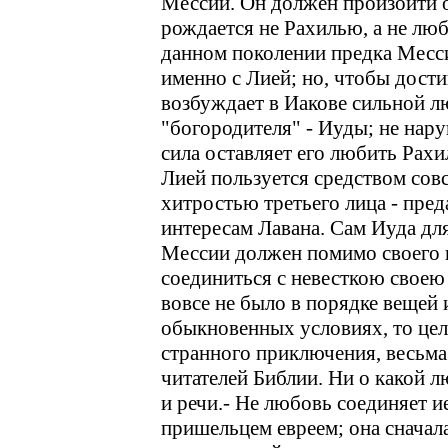
Мессии. Он должен произойти о
рождается не Рахилью, а не лю
данном поколении предка Месс
именно с Лией; но, чтобы дост
возбуждает в Иакове сильной л
"богородителя" - Иуды; не нар
сила оставляет его любить Рахи
Лией пользуется средством сов
хитростью третьего лица - пре
интересам Лавана. Сам Иуда дл
Мессии должен помимо своего п
соединиться с невесткою своею
вовсе не было в порядке вещей 
обыкновенных условиях, то цел
странного приключения, весьма
читателей Библии. Ни о какой 
и речи.- Не любовь соединяет 
пришельцем евреем; она сначала