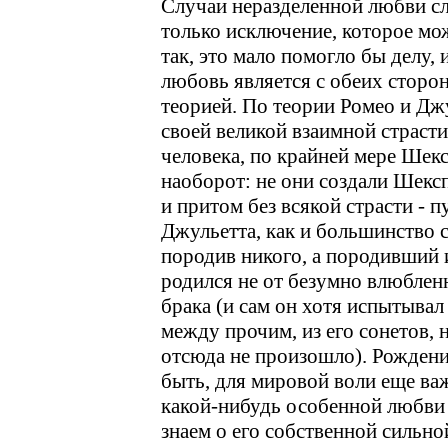
Случаи неразделенной любви с
только исключение, которое мож
так, это мало помогло бы делу, 
любовь является с обеих сторон
теорией. По теории Ромео и Дж
своей великой взаимной страсти
человека, по крайней мере Шексп
наоборот: не они создали Шексп
и притом без всякой страсти - 
Джульетта, как и большинство 
породив никого, а породивший 
родился не от безумно влюблен
брака (и сам он хотя испытыва
между прочим, из его сонетов, 
отсюда не произошло). Рожден
быть, для мировой воли еще ва
какой-нибудь особенной любви у
знаем о его собственной сильно