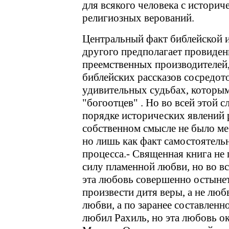
для всякого человека с истори
религиозных верований.
Центральный факт библейской и
другого предполагает провиден
преемственных производителей,
библейских рассказов сосредот
удивительных судьбах, которым
"богоотцев" . Но во всей этой 
порядке исторических явлений 
собственном смысле не было мес
но лишь как факт самостоятельн
процесса.- Священная книга не 
силу пламенной любви
,
но во в
эта любовь совершенно остынет
произвести дитя веры, а не люб
любви, а по заранее составленн
любил Рахиль, но эта любовь о