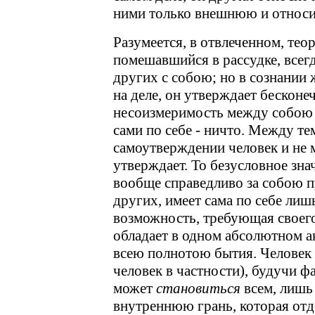
ними только внешнюю и относи
Разумеется, в отвлеченном, тео
помешавшийся в рассудке, всег
других с собою; но в сознании 
на деле, он утверждает бескон
несоизмеримость между собою и 
сами по себе - ничто. Между т
самоутверждении человек и не м
утверждает. То безусловное зна
вообще справедливо за собою п
других, имеет сама по себе лиш
возможность, требующая своег
обладает в одном абсолютном 
всею полнотою бытия. Человек
человек в частности), будучи ф
может
становиться
всем, лишь
внутреннюю грань, которая отде