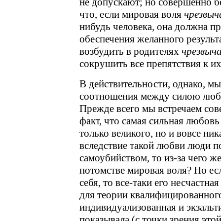
не допускают; но совершенно бе
что, если мировая воля
чрезвыч
нибудь человека, она должна п
обеспечения желанного результа
возбудить в родителях
чрезвыч
сокрушить все препятствия к и
В действительности, однако, мы
соотношения между силою любо
Прежде всего мы встречаем со
факт, что самая сильная любовь
только великого, но и вовсе ни
вследствие такой любви люди п
самоубийством, то из-за чего ж
потомстве мировая воля? Но ес
себя, то все-таки его несчастна
для теории квалифицированног
индивидуализованная и экзальт
показывала (с точки зрения это