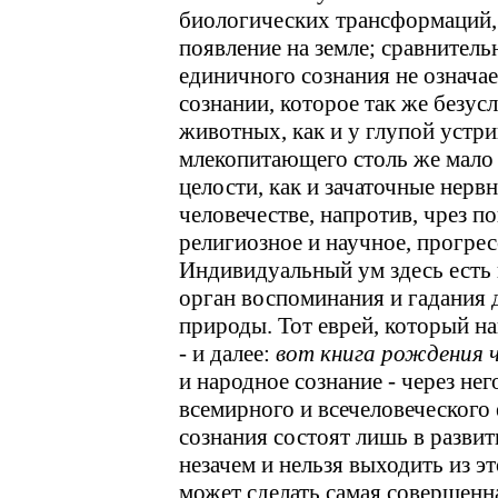
биологических трансформаций,
появление на земле; сравнитель
единичного сознания не означае
сознании, которое так же безус
животных, как и у глупой устр
млекопитающего столь же мало
целости, как и зачаточные нерв
человечестве, напротив, чрез 
религиозное и научное, прогрес
Индивидуальный ум здесь есть 
орган воспоминания и гадания д
природы. Тот еврей, который н
- и далее:
вот книга рождения ч
и народное сознание - через не
всемирного и всечеловеческого 
сознания состоят лишь в разви
незачем и нельзя выходить из э
может сделать самая совершенна