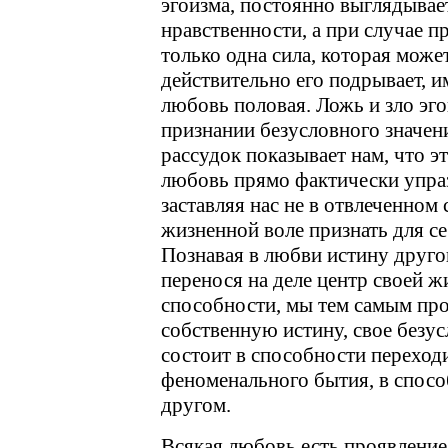
эгоизма, постоянно выглядывае
нравственности, а при случае п
только одна сила, которая может
действительно его подрывает, 
любовь половая. Ложь и зло эг
признании безусловного значени
рассудок показывает нам, что э
любовь прямо фактически упраз
заставляя нас не в отвлеченном 
жизненной воле признать для се
Познавая в любви истину другог
перенося на деле центр своей ж
способности, мы тем самым пр
собственную истину, свое безус
состоит в способности переход
феноменального бытия, в способ
другом.
Всякая любовь есть проявление 