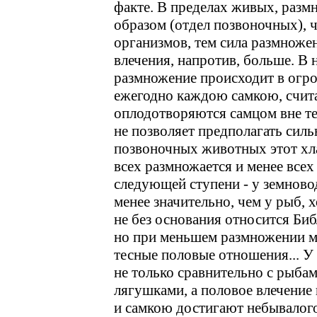
факте. В пределах живых, раз
образом (отдел позвоночных), 
организмов, тем сила размножен
влечения, напротив, больше. В н
размножение происходит в огр
ежегодно каждою самкою, счит
оплодотворяются самцом вне тел
не позволяет предполагать силь
позвоночных животных этот хл
всех размножается и менее все
следующей ступени - у земново
менее значительно, чем у рыб, 
не без основания относится Би
но при меньшем размножении м
тесные половые отношения... У
не только сравнительно с рыбам
лягушками, а половое влечение
и самкою достигают небывалого