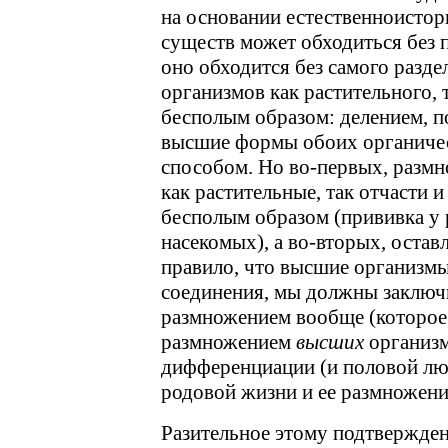
на основании естественноисто
существ может обходиться без п
оно обходится без самого разде
организмов как растительного, 
бесполым образом: делением, п
высшие формы обоих органиче
способом. Но во-первых, разм
как растительные, так отчасти 
бесполым образом (прививка у 
насекомых), а во-вторых, остав
правило, что высшие организм
соединения, мы должны заключит
размножением вообще (которое 
размножением
высших
организм
дифференциации (и половой люб
родовой жизни и ее размножени
Разительное этому подтвержде