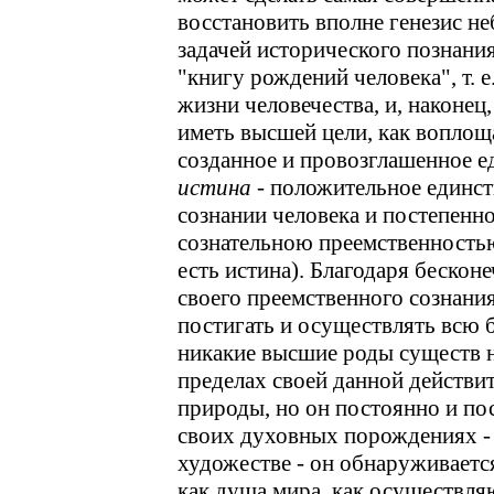
восстановить вполне генезис не
задачей исторического познания
"книгу рождений человека", т. 
жизни человечества, и, наконец
иметь высшей цели, как воплощ
созданное и провозглашенное ед
истина -
положительное единств
сознании человека и постепенно
сознательною преемственность
есть истина). Благодаря беско
своего преемственного сознани
постигать и осуществлять всю 
никакие высшие роды существ 
пределах своей данной действит
природы, но он постоянно и по
своих духовных порождениях - 
художестве - он обнаруживаетс
как душа мира, как осуществл