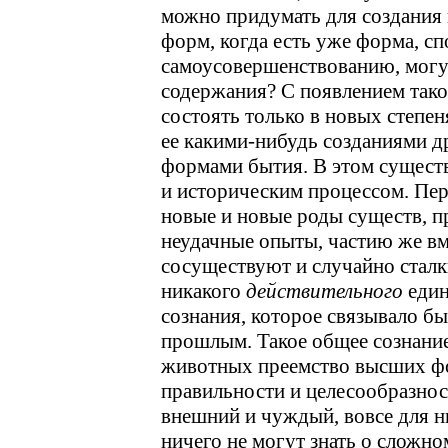
можно придумать для создания
форм, когда есть уже форма, с
самоусовершенствованию, могу
содержания? С появлением так
состоять только в новых степеня
ее какими-нибудь созданиями д
формами бытия. В этом сущест
и историческим процессом. Перв
новые и новые роды существ, п
неудачные опыты, частию же в
сосуществуют и случайно сталк
никакого
действительного
един
сознания, которое связывало б
прошлым. Такое общее сознание 
животных преемство высших фо
правильности и целесообразност
внешний и чуждый, вовсе для н
ничего не могут знать о сложно