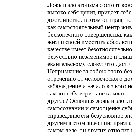
Ложь и зло эгоизма состоят вов
высоко себя ценит, придает себ
достоинство: в этом он прав, п
как самостоятельный центр жив
бесконечного совершенства, как
жизни своей вместить абсолютну
качестве имеет безотносительно
безусловно незаменимое и слиш
евангельскому слову: что даст 
Непризнание за собою этого бе
отречению от человеческого дос
заблуждение и начало всякого н
самого себя верить не в силах, 
другое? Основная ложь и зло э
самосознании и самооценке субъ
справедливости безусловное зн
другим в этом значении; призна
самом деле, он других относит 