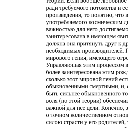
теории. Если вообще любовное
ради требуемого потомства и е
произведения, то понятно, что 
употребляемого космическим дв
важностью для него достигаемо
заинтересована в имеющем явить
должна она притянуть друг к д
необходимых производителей. 
мирового гения, имеющего огро
Управляющая этим процессом вы
более заинтересована этим рож
сколько этот мировой гений ест
обыкновенными смертными, и, с
быть сильнее обыкновенного то
воля (по этой теории) обеспечи
важной для нее цели. Конечно,
о точном количественном отно
силою страсти у его родителей,