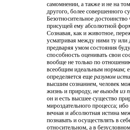
самомнении, а также и не на то
другого, более совершенного с
Безотносительное достоинство 
присущей ему абсолютной форм
Сознавая, как и животное, пер
усматривая между ними ту или 
предваряя умом состояния буду
способность оценивать свои сос
вообще не только по отношению
всеобщим идеальным нормам; ег
определяется еще
разумом исти
высшим сознанием, человек мо
жизнь и природу,
не выходя из 
он и есть высшее существо при
мироздательного процесса; ибо
вечная и абсолютная истина ме
познавать и осуществлять в себе
относительном, а в безусловно