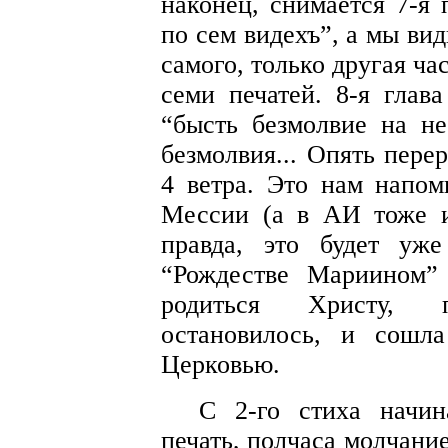
наконец, снимается 7-я 
по сем видехъ”, а мы ви
самого, только другая час
семи печатей. 8-я глав
“бысть безмолвие на не
безмолвия... Опять пере
4 ветра. Это нам напо
Мессии (а в АИ тоже 
правда, это будет уж
“Рождестве Мариином”
родиться Христу, 
остановилось, и сошл
Церковью.
С 2-го стиха начин
печать, полчаса молчани