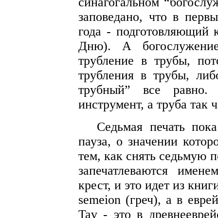
синагогальном “богослуж
заповедано, что в перв
года - подготовляющий
Дню). А богослужени
трубление в трубы, пот
трубления в трубы, либо
трубный” все равно.
инструмент, а труба так 
Седьмая печать пока
пауза, о значении котор
тем, как снять седьмую 
запечатлеваются имене
крест, и это идет из кни
semeion (греч), а в евре
Tav - это в древнееврей