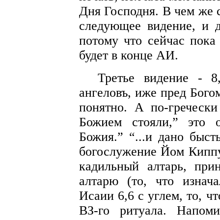
Дня Господня. В чем же 
следующее видение, и д
потому что сейчас пока 
будет в конце АИ.
Третье видение - 8
ангеловъ, иже пред Бого
понятно. А по-гречески
Божием стояли,” это 
Божия.” “...и дано быст
богослужение Йом Киппур
кадильный алтарь, при
алтарю (то, что изнач
Исаии 6,6 с углем, то, 
ВЗ-го ритуала. Напом