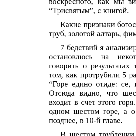
воскресного, как мы в
“Трисвятым”, с книгой.
Какие признаки бого
труб, золотой алтарь, фи
7 бедствий я анализир
остановлюсь на некот
говорить о результатах 
том, как протрубили 5 ра
“Горе едино отиде: се, 
Отсюда видно, что шес
входит в счет этого гор
одном шестом горе, а о
позднее, в 10-й главе.
В шестом трублении 