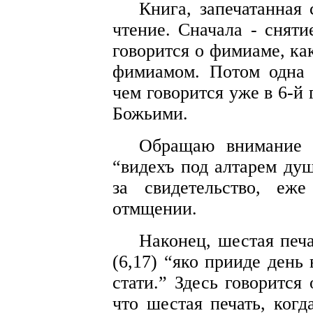
Книга, запечатанная 
чтение. Сначала - сняти
говорится о фимиаме, ка
фимиамом. Потом одна 
чем говорится уже в 6-й 
Божьими.
Обращаю внимание н
“видехъ под алтарем ду
за свидетельство, еж
отмщении.
Наконец, шестая печа
(6,17) “яко прииде день
стати.” Здесь говорится
что шестая печать, когд