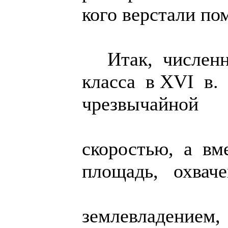
кого верстали по
Итак, численн
класса в XVI в.
чрезвычайной
скоростью, а в
площадь, охвач
землевладением,