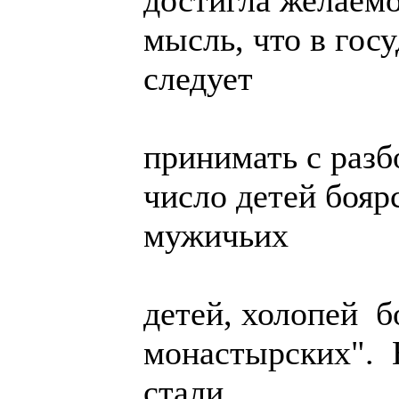
достигла желаемо
мысль, что в гос
следует
принимать с разб
число детей бояр
мужичьих
детей, холопей 
монастырских". 
стали