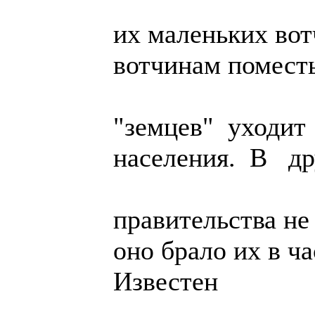
их маленьких во
вотчинам поместь
"земцев" уходит
населения. В др
правительства не
оно брало их в ч
Известен