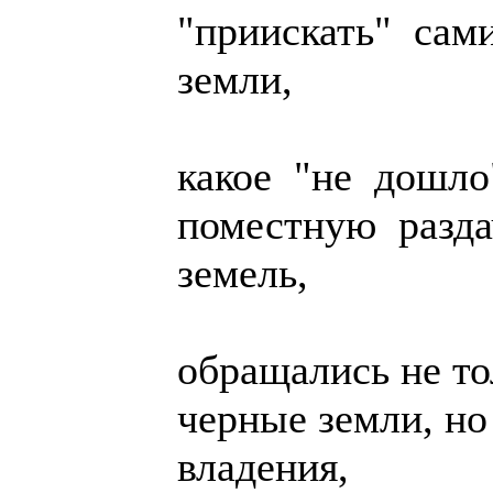
"приискать" сам
земли,
какое "не дошло"
поместную разда
земель,
обращались не т
черные земли, н
владения,