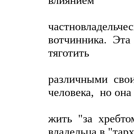
влиянием
частновладельче
вотчинника. Эта
тяготить
различными свои
человека, но она
жить "за хребтом
владельца в "тар