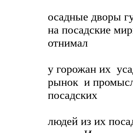
осадные дворы г
на посадские ми
отнимал
у горожан их ус
рынок и промыс
посадских
людей из их поса