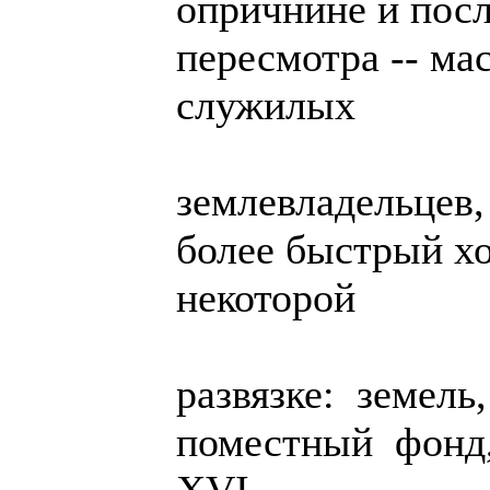
опричнине и посл
пересмотра -- м
служилых
землевладельцев
более быстрый хо
некоторой
развязке: земел
поместный фонд,