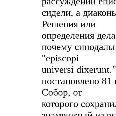
рассуждении епи
сидели, а диакон
Решения или
определения дела
почему синодальн
"episcopi
universi dixerunt
постановлено 81 
Собор, от
которого сохран
знаменитый из вс