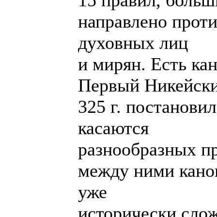
15 правил, больш
направлено прот
духовных лиц
и мирян. Есть ка
Первый Никейски
325 г. постанови
касаются
разнообразных п
между ними кано
уже
исторически сло