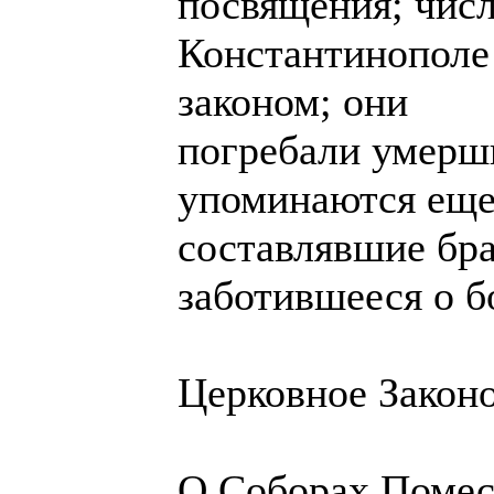
посвящения; числ
Константинополе
законом; они
погребали умерши
упоминаются ещ
составлявшие бра
заботившееся о б
Церковное Законо
О Соборах Помес