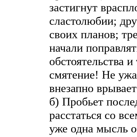
застигнут враспл
сластолюбии; др
своих планов; тр
начали поправлят
обстоятельства и 
смятение! He ужа
внезапно врывает
б) Пробьет после
расстаться со вс
уже одна мысль о