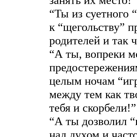
занять их место!”
“Ты из суетного 
к “щегольству” п
родителей и так ч
“А ты, вопреки 
предостережениям
целым ночам “игр
между тем как т
тебя и скорбели!”
“А ты дозволил “
над духом и часто