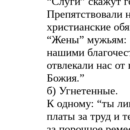
“Слуги” скажут г
Препятствовали 
христианские обя
“Жены” мужьям: 
нашими благочес
отвлекали нас от
Божия.”
б) Угнетенные.
К одному: “ты л
платы за труд и т
за порочное реме