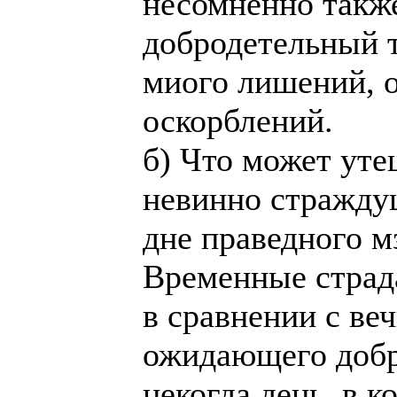
несомненно также
добродетельный т
миого лишений, 
оскорблений.
б) Что может уте
невинно страждущ
дне праведного м
Временные страда
в сравнении с ве
ожидающего добр
некогда день, в 