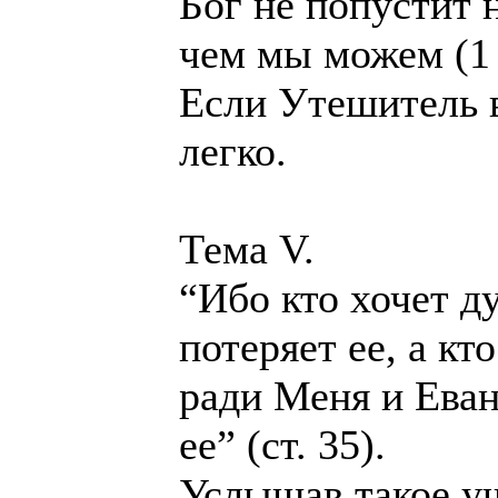
Бог не попустит 
чем мы можем (1 
Если Утешитель в
легко.
Тема V.
“Ибо кто хочет д
потеряет ее, а к
ради Меня и Еван
ее” (ст. 35).
Услышав такое уч