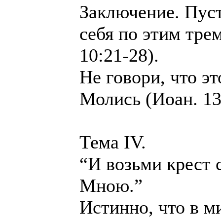
Заключение. Пус
себя по этим тре
10:21-28).
He говори, что э
Молись (Иоан. 13
Тема IV.
“И возьми крест с
Мною.”
Истинно, что в м