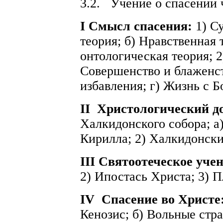
3.2.
Учение о спасении 
I
Смысл спасения:
1) С
теория; б) Нравственная 
онтологическая теория; 2
Совершенство и блаженств
избавления; г) Жизнь с Б
II
Христологический д
Халкидонского собора; а
Кирилла; 2) Халкидонски
III Святоотеческое уче
2) Ипостась Христа; 3) 
IV
Спасение во Христе
Кенозис; б) Вольные стра