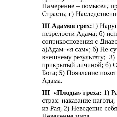
Намерение – помысел, пр
Страсть; г) Наследственн
III Адамов грех:
1) Наруш
незрелости Адама; б) ис
соприкосновения с Диаво
а)Адам–«я сам»; б) Не су
внешнему результату;
3)
прикрытый личиной; б) О
Бога; 5) Появление похот
Адама.
III
«Плоды» греха:
1) Р
страх: наказание наготы;
из Рая; 2) Неведение себя 
Неведение мира.