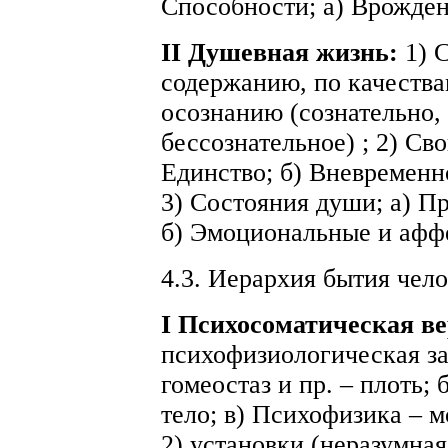
Способности; а) Врожден
II Душевная жизнь:
1) 
содержанию, по качествам
осознанию (сознательно,
бессознательное) ; 2) Св
Единство; б) Вневременн
3) Состояния души; а) П
б) Эмоциональные и аффе
4.3. Иерархия бытия чело
I Психосоматическая в
психофизиологическая за
гомеостаз и пр. – плоть;
тело; в) Психофизика – м
2) установки (неразумная