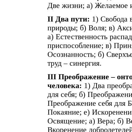
Две жизни; а) Желаемое и
II Два пути:
1) Свобода 
природы; б) Воля; в) Акс
а) Естественность распад
приспособление; в) Приня
Осознанность; б) Сверхъе
труд – синергия.
III Преображение – онт
человека:
1) Два преобр
для себя; б) Преображени
Преображение себя для Б
Покаяние; е) Искоренени
Освящение; а) Вера; б) Ве
Вкоренение добродетелей