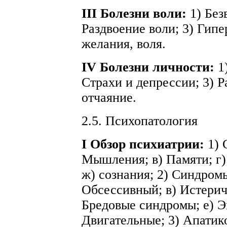
III Болезни воли:
1) Без
Раздвоение воли; 3) Гипе
желания, воля.
IV Болезни личности:
1)
Страхи и депрессии; 3) Р
отчаяние.
2.5. Психопатология
I Обзор психиатрии:
1) 
Мышления; в) Памяти; г)
ж) сознания; 2) Синдромы
Обсессивный; в) Истерич
Бредовые синдромы; е) 
Двигательные; 3) Апатик