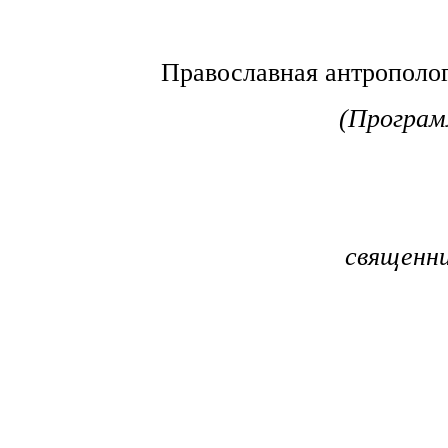
Православная антрополо
(Програ
священни