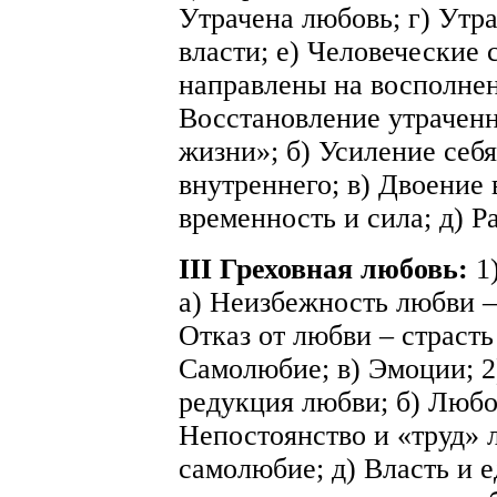
Утрачена любовь; г) Утра
власти; е) Человеческие 
направлены на восполнени
Восстановление утраченн
жизни»; б) Усиление себ
внутреннего; в) Двоение 
временность и сила; д) Р
III Греховная любовь:
1
а) Неизбежность любви –
Отказ от любви – страсть
Самолюбие; в) Эмоции; 2
редукция любви; б) Любов
Непостоянство и «труд» 
самолюбие; д) Власть и е