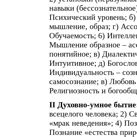
навыки (бессознательное)
Психический уровень; б) 
мышление, образ; г) Ассо
Обучаемость; 6) Интеллек
Мышление образное – ас
понятийное; в) Диалектич
Интуитивное; д) Богослов
Индивидуальность – созн
самосознание; в) Любовь 
Религиозность и богообщ
II Духовно-умное бытие
всецелого человека; 2) С
«мрак неведения»; 4) По
Познание «естества прир