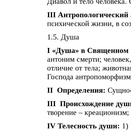
Диавол и тело человека.
III Антропологический
психической жизни, в соз
1.5. Душа
I «Душа» в Священном
антоним смерти; человек,
отличие от тела; животна
Господа антропоморфизм;
II
Определения:
Сущнос
III
Происхождение душ
творение – креационизм;
IV Телесность души:
1)