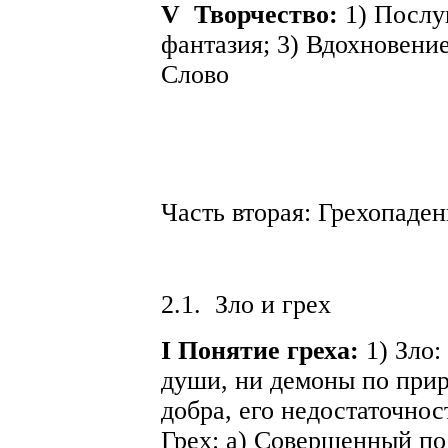
V
Творчество:
1) Послуш
фантазия; 3) Вдохновение
Слово
Часть вторая: Грехопаде
2.1.
Зло и грех
I
Понятие греха:
1) Зло:
души, ни демоны по приро
добра, его недостаточнос
Грех: а) Совершенный пос