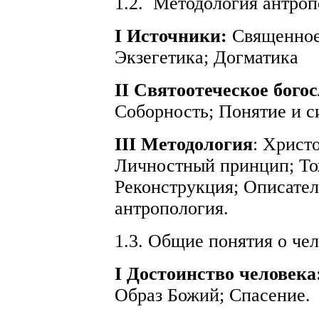
1.2.
Методология антроп
I Источники:
Священное
Экзегетика; Догматика
II Святоотеческое бого
Соборность; Понятие и с
III Методология
: Христ
Личностный принцип; Тож
Реконструкция; Описател
антропология.
1.3. Общие понятия о че
I Достоинство человека
Образ Божий; Спасение.