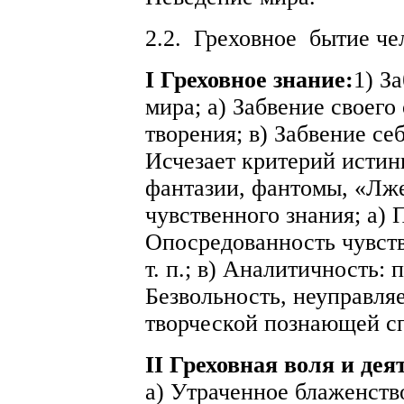
2.2.
Греховное
бытие че
I
Греховное знание:
1) З
мира; а) Забвение своего
творения; в) Забвение се
Исчезает критерий истин
фантазии, фантомы, «Лже
чувственного знания; а) 
Опосредованность чувств
т. п.; в) Аналитичность: 
Безвольность, неуправля
творческой познающей с
II Греховная воля и де
а) Утраченное блаженство