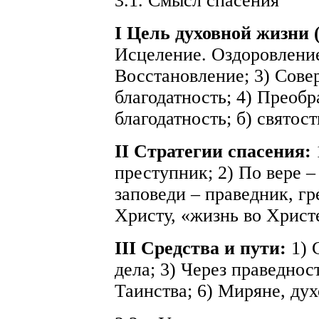
3.1. Смысл спасения
I Цель духовной жизни 
Исцеление. Оздоровление
Восстановление; 3) Сове
благодатность; 4) Преобр
благодатность; б) святост
II Стратегии спасения:
преступник; 2) По вере –
заповеди – праведник, г
Христу, «жизнь во Христ
III Средства и пути:
1) 
дела; 3) Через праведност
Таинства; 6) Миряне, ду