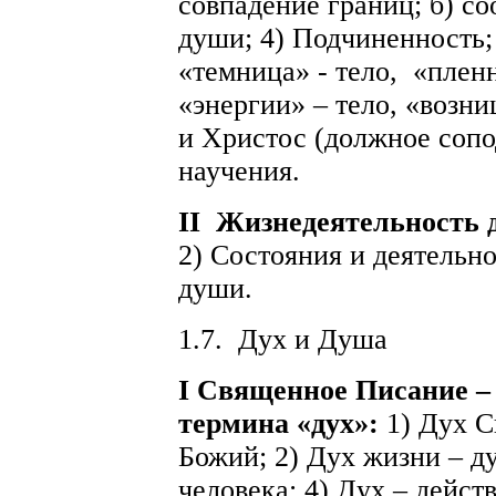
совпадение границ; б) со
души; 4) Подчиненность;
«темница» - тело,
«пленн
«энергии» – тело, «возни
и Христос (должное сопо
научения.
II
Жизнедеятельность
2) Состояния и деятельн
души.
1.7.
Дух и Душа
I Священное Писание –
термина «дух»:
1) Дух С
Божий; 2) Дух жизни – ду
человека; 4) Дух – действ