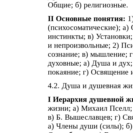
Общие; б) религиозные.
II Основные понятия:
1
(психосоматические); а)
инстинкты; в) Установки;
и непроизвольные; 2) Пси
сознание; в) мышление; г
духовные; а) Душа и дух;
покаяние; г) Освящение и
4.2. Душа и душевная жи
I Иерархия душевной ж
жизни; а) Михаил Пселл;
в) Б. Вышеславцев; г) Св
а) Члены души (силы); б)