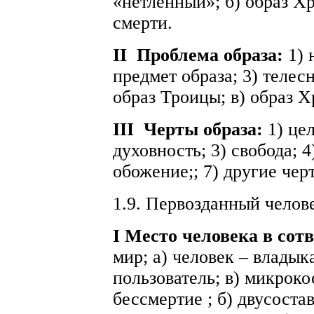
«нетленный»; б) образ Хр
смерти.
II
Проблема образа:
1) 
предмет образа; 3) телесн
образ Троицы; в) образ Х
III
Черты образа:
1) цел
духовность; 3) свобода; 4
обожение;; 7) другие чер
1.9. Первозданный челов
I Место человека в сот
мир; а) человек – владыка
пользователь; в) микроко
бессмертие ; б) двусостав