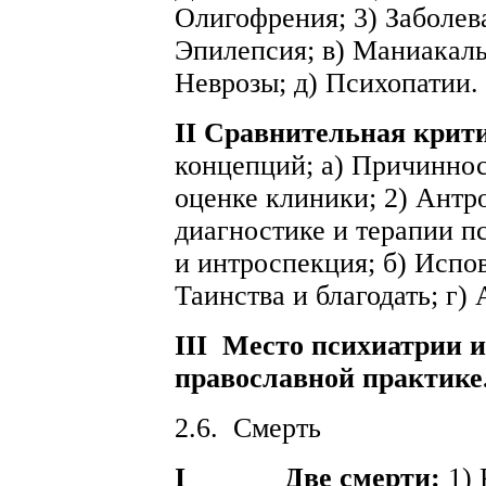
Олигофрения; 3) Заболев
Эпилепсия; в) Маниакаль
Неврозы; д) Психопатии.
II Сравнительная крит
концепций; а) Причиннос
оценке клиники; 2) Антр
диагностике и терапии п
и интроспекция; б) Испов
Таинства и благодать; г) 
III
Место психиатрии и
православной практике
2.6.
Смерть
I
Две смерти:
1) 