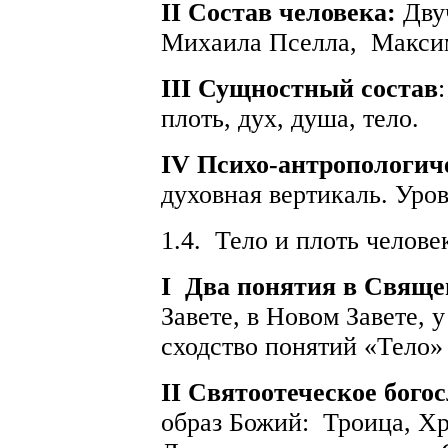
II Состав человека:
Дву
Михаила Пселла,
Макси
III Сущностный состав
:
плоть, дух, душа, тело.
IV Психо-антропологич
духовная вертикаль. Уро
1.4.
Тело и плоть челове
I
Два понятия в Свящ
Завете, в Новом Завете, 
сходство понятий «Тело» 
II Святоотеческое бого
образ Божий:
Троица, Хр