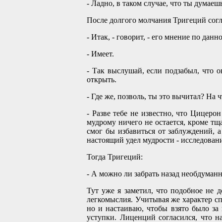
- Ладно, в таком случае, что ты дума
После долгого молчания Тригеций сог
- Итак, - говорит, - его мнение по дан
- Имеет.
- Так выслушай, если подзабыл, что о
открыть.
- Где же, позволь, ты это вычитал? На
- Разве тебе не известно, что Цицерон
мудрому ничего не остается, кроме тща
смог бы избавиться от заблуждений, 
настоящий удел мудрости - исследовани
Тогда Тригеций:
- А можно ли забрать назад необдуман
Тут уже я заметил, что подобное не д
легкомыслия. Учитывая же характер спо
но и настаиваю, чтобы взято было за
уступки. Лиценций согласился, что 