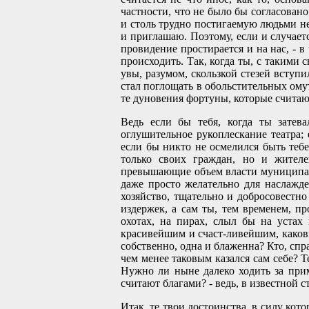
частности, что не было бы согласова
и столь трудно постигаемую людьми н
и приглашаю. Поэтому, если и случаетс
провидение простирается и на нас, - в 
происходить. Так, когда ты, с такими
увы, разумом, скользкой стезей вступ
стал поглощать в обольстительных омут
те дуновения фортуны, которые считают
Ведь если бы тебя, когда ты затев
оглушительное рукоплескание театра;
если бы никто не осмелился быть те
только своих граждан, но и жителей
превышающие объем власти муниципаль
даже просто желательно для наслажде
хозяйство, тщательно и добросовестн
издержек, а сам ты, тем временем, п
охотах, на пирах, слыл бы на устах
красивейшим и счаст-ливейшим, каковы
собственно, одна и блаженна? Кто, спр
чем менее таковым казался сам себе? Т
Нужно ли ныне далеко ходить за прим
считают благами? - ведь, в известной 
Итак, те твои достоинства, в силу кот