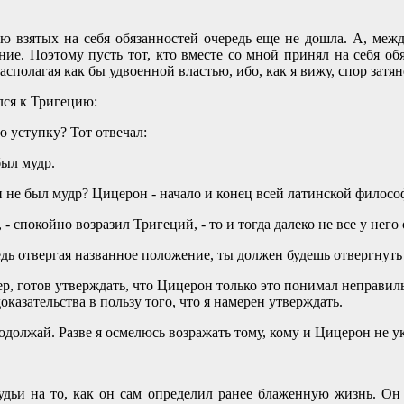
ою взятых на себя обязанностей очередь еще не дошла. А, межд
ие. Поэтому пусть тот, кто вместе со мной принял на себя об
асполагая как бы удвоенной властью, ибо, как я вижу, спор затян
ся к Тригецию:
ю уступку? Тот отвечал:
был мудр.
н не был мудр? Цицерон - начало и конец всей латинской филосо
 - спокойно возразил Тригеций, - то и тогда далеко не все у него
ведь отвергая названное положение, ты должен будешь отвергнуть
имер, готов утверждать, что Цицерон только это понимал неправил
казательства в пользу того, что я намерен утверждать.
родолжай. Разве я осмелюсь возражать тому, кому и Цицерон не ук
удьи на то, как он сам определил ранее блаженную жизнь. Он с