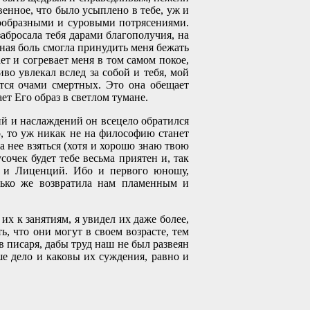
венное, что было усыплено в тебе, уж и
нообразными и суровыми потрясениями.
забросала тебя дарами благополучия, на
вная боль смогла принудить меня бежать
т и согревает меня в том самом покое,
иво увлекал вслед за собой и тебя, мой
ится очами смертных. Это она обещает
ет Его образ в светлом тумане.
й и наслаждений он всецело обратился
о, то уж никак не на философию станет
за нее взяться (хотя и хорошо знаю твою
сочек будет тебе весьма приятен и, так
ий и Лиценций. Ибо и первого юношу,
олько же возвратила нам пламенным и
 их к занятиям, я увидел их даже более,
ь, что они могут в своем возрасте, тем
в писаря, дабы труд наш не был развеян
ше дело и каковы их суждения, равно и