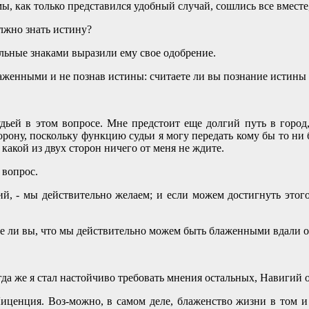
ы, как только представился удобный случай, сошлись все вместе,
олжно знать истину?
тальные знаками выразили ему свое одобрение.
блаженными и не познав истины: считаете ли вы познание истин
удьей в этом вопросе. Мне предстоит еще долгий путь в город,
орону, поскольку функцию судьи я могу передать кому бы то ни 
какой из двух сторон ничего от меня не ждите.
 вопрос.
й, - мы действительно желаем; и если можем достигнуть этого
маете ли вы, что мы действительно можем быть блаженными вдали 
гда же я стал настойчиво требовать мнения остальных, Навигий 
Лиценция. Воз-можно, в самом деле, блаженство жизни в том и 