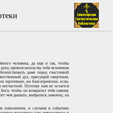
отеки
н
йного человека, да еще и так, чтобы
 руку, провозгласила бы тебя человеком
олепствовать даже перед счастливой
божественный дух, присущий смертным,
ни противное, ни благоприятное, если,
я несчастной. Поэтому нам не остается
 Бога, чтобы он возвратил тебя самому
еет чем дышать, выбраться, наконец, на
ым повелением, и случаем в событиях
лучается выгодного или невыгодного в