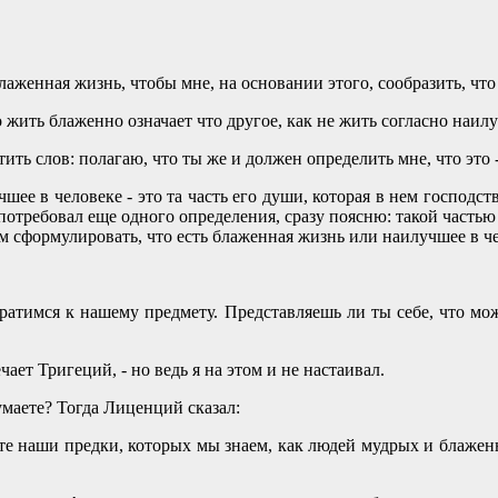
блаженная жизнь, чтобы мне, на основании этого, сообразить, что
о жить блаженно означает что другое, как не жить согласно наилу
ратить слов: полагаю, что ты же и должен определить мне, что это
учшее в человеке - это та часть его души, которая в нем господст
отребовал еще одного определения, сразу поясню: такой частью
ам сформулировать, что есть блаженная жизнь или наилучшее в ч
озвратимся к нашему предмету. Представляешь ли ты себе, что м
чает Тригеций, - но ведь я на этом и не настаивал.
думаете? Тогда Лиценций сказал:
 те наши предки, которых мы знаем, как людей мудрых и блаже