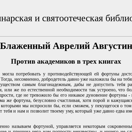
нарская и святоотеческая библи
Блажeнный Аврелий Августи
Против академиков в трех книгах
ь могла потребовать у противодействующей ей фортуны досто
! Тогда, несомненно, добродетель давно уже наложила бы на тебя
уществом самым благонадежным, дабы не допустить тебя раб
, или же по естественной необходимости так устроено, что 
дрости, где не тревожило бы его никакое дуновение фортуны - 
сама же фортуна, безусловно счастливая, хотя порой и кажущаяс
, которыми мы испросили бы, если сможем, у пекущегося о том
т тебя и нам и позволит твоему уму, который уже давно едва им
енно называем фортуной, управляется некоторым сокровенн
вание и причина чего нам попросту неизвестны, и ничего не с