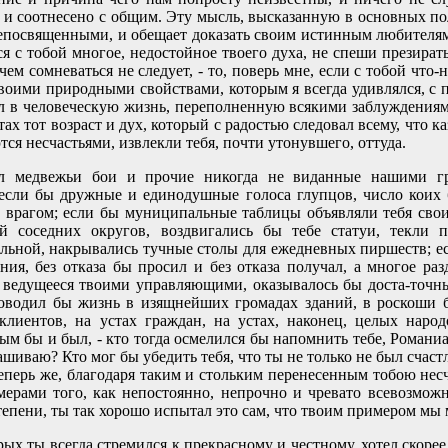
но и соотнесено с общим. Эту мысль, высказанную в основных 
епосвященными, и обещает доказать своим истинным любителям 
я с тобой многое, недостойное твоего духа, не спеши презират
чем сомневаться не следует, - то, поверь мне, если с тобой что
 своими природными свойствами, которым я всегда удивлялся, с
ил в человеческую жизнь, переполненную всякими заблуждениями
ах тот возраст и дух, который с радостью следовал всему, что к
ся несчастьями, извлекли тебя, почти утонувшего, оттуда.
ал медвежьи бои и прочие никогда не виданные нашими гр
 если бы дружные и единодушные голоса глупцов, число коих б
бе врагом; если бы муниципальные таблицы объявляли тебя св
 соседних округов, воздвигались бы тебе статуи, текли п
ной, накрывались тучные столы для ежедневных пиршеств; ес
ния, без отказа бы просил и без отказа получал, а многое ра
о ведущееся твоими управляющими, оказывалось бы доста-точ
роводил бы жизнь в изящнейших громадах зданий, в роскоши б
 клиентов, на устах граждан, на устах, наконец, целых нар
м бы и был, - кто тогда осмелился бы напомнить тебе, Романиа
ашиваю? Кто мог бы убедить тебя, что ты не только не был счастл
еперь же, благодаря таким и стольким перенесенным тобою несч
ерами того, как непостоянно, непрочно и чревато всевозмож
степени, ты так хорошо испытал это сам, что твоим примером мы
орых ты всегда стремился к прекрасному и честному, хотел ско