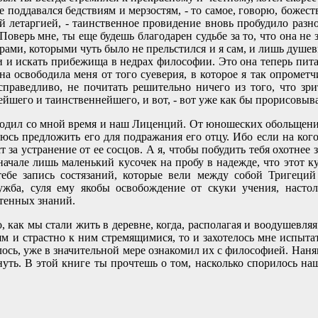
поддавался бедствиям и мерзостям, - то самое, говорю, божест
ой летаргией, - таинственное провидение вновь пробудило раз
Поверь мне, ты еще будешь благодарен судьбе за то, что она не 
рами, которыми чуть было не прельстился и я сам, и лишь душе
и и искать прибежища в недрах философии. Это она теперь питае
а освободила меня от того суеверия, в которое я так опрометч
справедливо, не почитать решительно ничего из того, что зр
ейшего и таинственнейшего, и вот, - вот уже как бы прорисовыва
одил со мной время и наш Лиценций. От юношеских обольщени
шаюсь предложить его для подражания его отцу. Ибо если на ког
 за устранение от ее сосцов. А я, чтобы побудить тебя охотнее 
начале лишь маленький кусочек на пробу в надежде, что этот ку
 тебе запись состязаний, которые вели между собой Тригец
ужба, суля ему якобы освобождение от скуки учения, наст
тенных знаний.
, как мы стали жить в деревне, когда, располагая и воодушевляя
м и страстно к ним стремящимися, то и захотелось мне испытат
лось, уже в значительной мере ознакомил их с философией. Наня
нуть. В этой книге ты прочтешь о том, насколько спорилось на