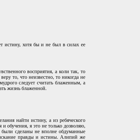
т истину, хотя бы и не был в силах ее
увственного восприятия, а коли так, то
веру то, что неизвестно, то никогда не
мудрого следует считать блаженным, а
лать жизнь блаженной.
елания найти истину, а из ребяческого
 и обучения, я это не только дозволяю,
ем были сделаны не вполне обдуманные
тыскание правды и истины. Алипий же