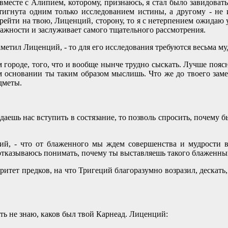
вместе с Алипием, которому, признаюсь, я стал было завидовать
игнута одним только исследованием истины, а другому - не 
перейти на твою, Лиценций, сторону, то я с нетерпением ожидаю
важности и заслуживает самого тщательного рассмотрения.
 заметил Лиценций, - то для его исследования требуются весьма м
ом городе, того, что и вообще нынче трудно сыскать. Лучше пояс
ом основании ты таким образом мыслишь. Что же до твоего зам
дметы.
ждаешь нас вступить в состязание, то позволь спросить, почему 
ций, - что от блаженного мы ждем совершенства и мудрости в
отказываюсь понимать, почему ты выставляешь такого блаженны
итет предков, на что Тригеций благоразумно возразил, дескать
знать не знаю, каков был твой Карнеад. Лиценций: