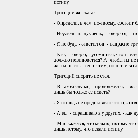
истину.
Тригеций же сказал:
- Определи, в чем, по-твоему, состоит 
- Неужели ты думаешь, - говорю я, - чт
- Я не буду, - ответил он, - напрасно т
- Кто, - говорю, - усомнится, что наил
должно повиноваться? А, чтобы ты не п
же ты не согласен с этим, попытайся с
Тригеций спорить не стал.
- В таком случае, - продолжил я, - в
лишь бы только ее искать?
- Я отнюдь не представляю этого, - отве
- А вы, - спрашиваю я у других, - как 
- Мне кажется, что можно, потому что
лишь потому, что искали истину.