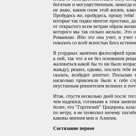
богатым и могущественным, никогда не 
не знаю, каким сном этой жизни, как
Пробудись же, пробудись, прошу тебя! 
которые так падки многие простаки, да
от открытого всем ветрам образа жизн
которого мы так сильно желали. Это он
Романиан. Ибо это она учит, и учит 
показать со всей ясностью Бога истинн
В усердных занятиях философией пров
к ней, так что я не без основания ре
жаловаться какой бы то ни было возраст
жажду), решил, однако, послать тебе в
сказать, возбудит аппетит. Посылаю
насколько привлекла было к себе сл
неустанным ревнителем великих и поч
Итак, спустя несколько дней после того
чем надеялся, готовыми к этим занятия
более, что "Гортензий" Цицерона, каза
по ветру, я не позволил ничему погиб
каковы мнения мои и Алипия.
Состязание первое