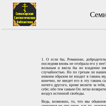
Семи
1. О если бы, Романиан, добродетел
последняя вновь не отобрала его у нее
вольным и ввела бы во владение им
случайностью. Но по грехам ли нашим
никоим образом не входит в гавань му
конечно, не введет его в эту гавань 
ничего другого, кроме молитв за тебя
себе; ибо тем самым Он легко возврати
воздух истинной свободы.
Ведь, возможно, то, что мы обыкнов
считается не что иное, как то, осно