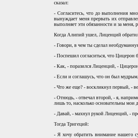
сказал:
- Согласитесь, что до выполнения мн
вынуждает меня прервать их отправлен
выполняет эти обязанности и за меня, р
Когда Алипий ушел, Лиценций обратил
- Говори, в чем ты сделал необдуманну
- Поспешил согласиться, что Цицерон 
- Как, - поразился Лиценций, - Цицеро
- Если и соглашусь, что он был мудрым,
- Что же еще? - воскликнул первый, - 
- Отнюдь, - отвечал второй, - я, напр
лишь то, насколько основательны мои до
- Давай, - махнул рукой Лиценций, - п
Тогда Тригеций:
- Я хочу обратить внимание нашего с