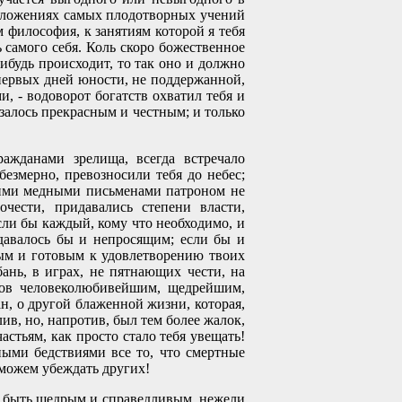
положениях самых плодотворных учений
философия, к занятиям которой я тебя
ь самого себя. Коль скоро божественное
-нибудь происходит, то так оно и должно
 первых дней юности, не поддержанной,
, - водоворот богатств охватил тебя и
азалось прекрасным и честным; и только
ажданами зрелища, всегда встречало
езмерно, превозносили тебя до небес;
оими медными письменами патроном не
очести, придавались степени власти,
ли бы каждый, кому что необходимо, и
здавалось бы и непросящим; если бы и
ным и готовым к удовлетворению твоих
ань, в играх, не пятнающих чести, на
одов человеколюбивейшим, щедрейшим,
н, о другой блаженной жизни, которая,
ив, но, напротив, был тем более жалок,
астьям, как просто стало тебя увещать!
ными бедствиями все то, что смертные
 можем убеждать других!
рее быть щедрым и справедливым, нежели