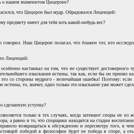
ешь о нашем знаменитом Цицероне?
ласился, что Цицерон был мудр. Обрадовался Лиценций:
ному предмету имеет для тебя хоть какой-нибудь вес?
н говорил. Наш Цицерон полагал, что блажен тот, кто исследуе
 что Лиценций:
 особенно настаивал на том, что не существует достоверного ч
тельнейшего изыскания истины, так как, если бы он принял на 
а это со стороны мудрого - величайшая ошибка! Поэтому: если 
е истины, то, значит, одно только это изыскание уже может сде
но сделанную уступку?
озволяется только в тех случаях, когда затевают споры не из ж
ра, а равно и то, что спорщики находятся на стадии воспитания
 правило возвращаться к обсуждению и пересмотру того, в ч
настоящей победой в философии будет не победа в споре, а о