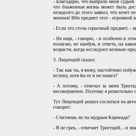
- Благодарю, что выбрали меня судьей 
что блаженная жизнь может быть дост
незадолго до этого заявил, что хочет 
мнения! Ибо предмет этот - огромной 
- Если это столь серьезный предмет, -
- Не ищи, - говорю, - и особенно в эт
полагаю, не наобум, и ответь, на как
возрасти, когда исследуют великие пре
3. Лиценций сказал:
- Так как ты, я вижу, настойчиво побу
истину, хотя бы ее и не нашел?
- А потому, - отвечал за меня Триге
несовершенен. Поэтому я решительно 
Тут Лиценций решил сослаться на автор
говорит:
- Считаешь ли ты мудрым Карнеада?
- Я не грек, - отвечает Тригеций, - и 