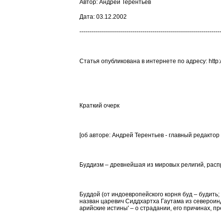
Автор: Андрей Терентьев
Дата: 03.12.2002
-----------------------------------------------------------------------
C
татья
опубликована в интернете по адресу: http:/
Краткий очерк
[об авторе:
Андрей Терентьев - главный редактор 
Буддизм – древнейшая из мировых религий, распро
Буддой (от индоевропейского корня
буд
– будить;
назван царевич
Сиддхартха
Гаутама
из
североин
арийские истины' – о страдании, его причинах, пр