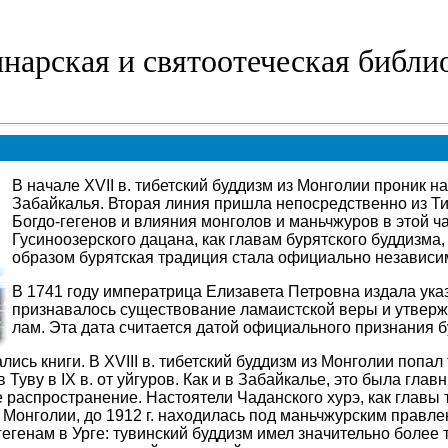
нарская и святоотеческая библи
В начале XVII в. тибетский буддизм из Монголии проник н
Забайкалья. Вторая линия пришла непосредственно из Ти
Богдо-гегенов
и влияния монголов и маньчжуров в этой ча
Гусиноозерского
дацана, как главам бурятского буддизма,
образом
бурятская традиция стала официально независим
В 1741 году императрица Елизавета Петровна издала указ
признавалось существование ламаистской веры и утверж
лам. Эта дата считается датой официального признания б
ись книги. В XVIII в. тибетский буддизм из Монголии попал
в Туву в IX
в
. от уйгуров. Как и в Забайкалье, это была гл
е распространение. Настоятели
Чаданского
хурэ
, как главы
о Монголии, до 1912 г. находилась под маньчжурским правл
гегенам
в Урге: тувинский буддизм имел значительно более 