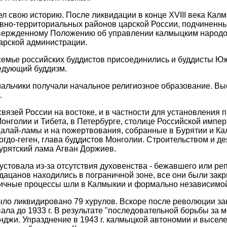
л свою историю. После ликвидации в конце XVIII века Калм
ивно-территориальных районов царской России, подчиненн
ержденному Положению об управлении калмыцким народом, 
арской администрации.
семье российских буддистов присоединились и буддисты Юж
едующий буддизм.
мальчики получали начальное религиозное образование. В
.
вязей России на востоке, и в частности для установления 
онголии и Тибета, в Петербурге, столице Российской импер
Далай-ламы и на пожертвования, собранные в Бурятии и К
огдо-геген
, глава буддистов Монголии. Строительством и д
бурятский лама
Агван
Доржиев.
устовала из-за отсутствия духовенства - бежавшего или реп
 дацанов находились в пограничной зоне, все они были зак
гичные процессы шли в Калмыкии и формально независимо
было ликвидировано 79
хурулов
. Вскоре после революции за
ала до 1933 г. В результате "последовательной борьбы за м
нджи
. Упразднение в 1943 г. калмыцкой автономии и высе