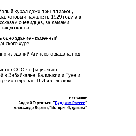
Малый хурал даже принял закон,
, который начался в 1929 году, а в
ссказам очевидцев, за ламами
так до конца.
ь одно здание - каменный
анского
хуре
.
дно из зданий Агинского дацана под
ддистов СССР официально
 в Забайкалье, Калмыкии и Туве и
отремонтирован. В
Иволгинском
Источник:
Андрей Терентьев, "
Буддизм России
"
Александр Берзин, "История буддизма"