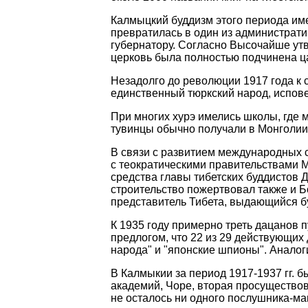
Калмыцкий буддизм этого периода име
превратилась в один из администрат
губернатору. Согласно
В
ысочайше утв
церковь была полностью подчинена ц
Незадолго до революции 1917 года к 
единственный тюркский народ, испов
При многих
хурэ
имелись школы, где 
тувинцы обычно получали в Монголии
В связи с развитием международных с
с теократическими правительствами М
средства главы тибетских буддистов 
строительство пожертвовал также и
Б
представитель Тибета, выдающийся 
К 1935 году примерно треть дацанов п
предлогом, что 22 из 29 действующих
народа" и "японские шпионы". Анало
В Калмыкии за период 1917-1937 гг. 
академий,
Чоре
, вторая просуществов
не осталось ни одного
послушника-ма