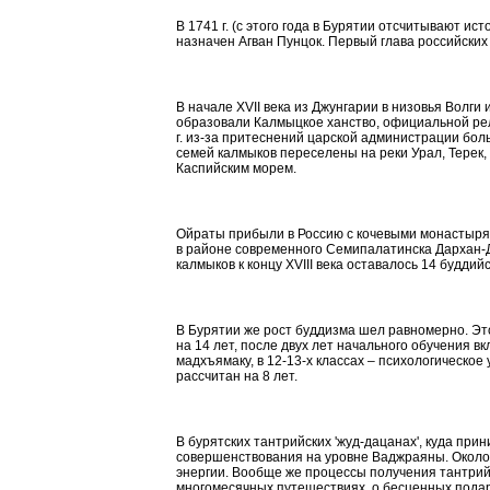
В 1741 г. (с этого года в Бурятии отсчитывают ис
назначен
Агван
Пунцок
. Первый глава российских
В начале XVII века из
Джунгарии
в низовья Волги 
образовали Калмыцкое ханство, официальной рел
г. из-за притеснений царской администрации бол
семей калмыков переселены на реки Урал, Терек, 
Каспийским морем.
Ойраты прибыли в Россию с кочевыми монастырям
в районе современного Семипалатинска
Дархан-
калмыков к концу XVIII века оставалось 14 будди
В Бурятии же рост буддизма шел равномерно. Э
на 14 лет, после двух лет начального обучения вкл
мадхъямаку
, в 12-13-х классах – психологическо
рассчитан на 8 лет.
В бурятских
тантрийских
'
жуд-дацанах
', куда пр
совершенствования на уровне
Ваджраяны
. Окол
энергии. Вообще же процессы получения
тантрий
многомесячных путешествиях, о бесценных подар