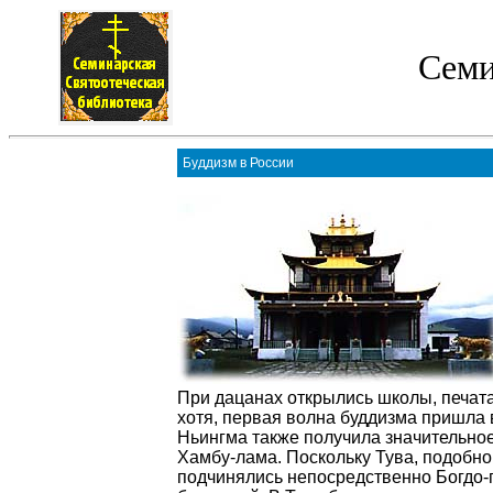
Семи
Буддизм в России
При дацанах открылись школы, печатал
хотя, первая волна буддизма пришла 
Ньингма
также получила значительно
Хамбу-лама
. Поскольку Тува, подобн
подчинялись непосредственно
Богдо-