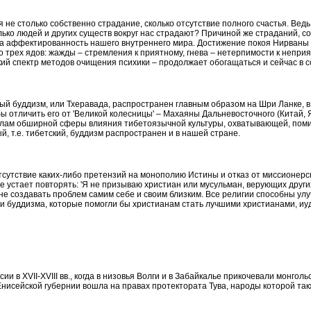
не столько собственно страдание, сколько отсутствие полного счастья. Ведь
олько людей и других существ вокруг нас страдают? Причиной же страданий, 
 а аффектированность нашего внутреннего мира. Достижение покоя Нирваны 
о трех ядов: жажды – стремления к
приятному
, гнева – нетерпимости к непри
ий спектр методов очищения психики – продолжает обогащаться и сейчас в с
ый буддизм, или
Тхеравада
, распространен главным образом на
Шри
Ланке
, 
бы отличить его от 'Великой колесницы' – Махаяны Дальневосточного (Китай, 
колам обширной сферы влияния
тибетоязычной
культуры, охватывающей, поми
, т.е. тибетский, буддизм распространен и в нашей стране.
сутствие каких-либо претензий на монополию Истины и отказ от миссионерск
 устает повторять: 'Я не призываю христиан или мусульман, верующих други
не создавать проблем самим себе и своим близким. Все религии способны ул
 буддизма, которые помогли бы христианам стать лучшими христианами, иу
и в XVII-XVIII вв., когда в низовья Волги и в Забайкалье прикочевали монгол
в Енисейской губернии вошла на правах протектората Тува, народы которой та