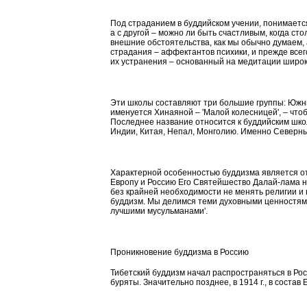
Под страданием в буддийском учении, понимается 
а с другой – можно ли быть счастливым, когда ст
внешние обстоятельства, как мы обычно думаем,
страдания –
аффектантов
психики, и прежде всег
их устранения – основанный на медитации широк
Эти школы составляют три большие группы: Южн
именуется Хинаяной – 'Малой колесницей', – что
Последнее название относится к буддийским ш
Индии, Китая, Непал, Монголию. Именно Северный
Характерной особенностью буддизма является от
Европу и Россию Его Святейшество Далай-лама не
без крайней необходимости не менять религии и 
буддизм. Мы делимся теми духовными ценностями
лучшими мусульманами'.
Проникновение буддизма в Россию
Тибетский буддизм начал распространяться в Росси
буряты. Значительно позднее, в 1914 г., в соста