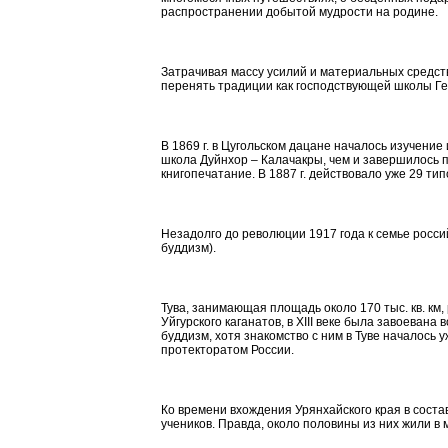
распространении добытой мудрости на родине.
Затрачивая массу усилий и материальных средств
перенять традиции как господствующей школы
Ге
В 1869 г. в
Цугольском
дацане началось изучение
школа
Дуйнхор
–
Калачакры
, чем и завершилось
книгопечатание. В 1887 г. действовало уже 29 тип
Незадолго до революции 1917 года к семье росс
буддизм).
Тува, занимающая площадь около 170 тыс. кв. км,
Уйгурского каганатов, в XIII веке была завоевана
буддизм, хотя знакомство с ним в Туве началось у
протекторатом России.
Ко времени вхождения Урянхайского края в соста
учеников
. Правда, около половины из них жили
в