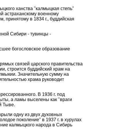
ыцкого ханства "калмыцкая степь"
ый астраханскому военному
принятому в 1834 г., буддийская
ной Сибири - тувинцы -
ысшее богословское образование
прямых связей царского правительства
ии, строится буддийский храм на
алмыкии. Значительную сумму на
еятельностью храма руководит
рессированного. В 1936 г. под
рыты, а ламы выселены как "враги
й Тыве.
крыли одну из двух духовных
олодое поколение" в 1937 г. в
хурулах
ление калмыцкого народа в Сибирь