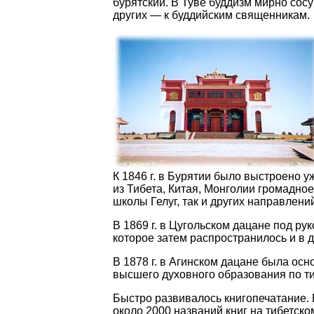
бурятский. В Туве буддизм мирно сос
других — к буддийским священникам.
К 1846 г. в Бурятии было выстроено 
из Тибета, Китая, Монголии громадно
школы
Гелуг
, так и других направлени
В 1869 г. в
Цугольском
дацане под рук
которое затем распространилось и в д
В 1878 г. в Агинском дацане была ос
высшего духовного образования по ти
Быстро развивалось книгопечатание. В
около 2000 названий книг на тибетско