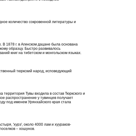
адное количество сокровенной литературы и
 В 1878 г. в Агинском дацане была основана
кому образцу. Быстро развивалось
ваний книг на тибетском и монгольском языках.
нственный тюркский народ, исповедующий
ка территория Тувы входила в состав Тюркского и
обое распространение у тувинцев получает
 году под именем Урянхайского края стала
стыря, '
хурэ
', около 4000 лам и
хуураков-
 поселков – хошунов.