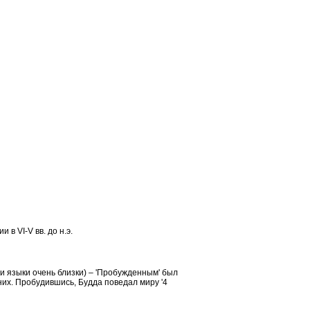
и в VI-V вв.
до
н.э.
ши языки очень близки) – 'Пробужденным' был
них.
Пробудившись, Будда поведал миру '4