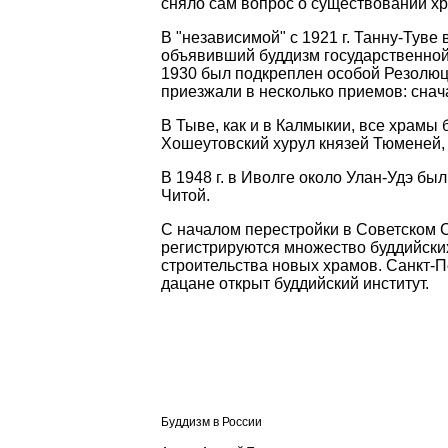
сняло сам вопрос о существовании хр
В "независимой" с 1921 г.
Танну-Туве
в
объявивший буддизм государственной р
1930 был подкреплен особой Резолюц
приезжали в несколько приемов: снача
В Тыве, как и в Калмыкии, все храмы
Хошеутовский
хурул
князей
Тюменей
,
В 1948 г. в Иволге около Улан-Удэ бы
Читой.
С началом перестройки в Советском 
регистрируются множество буддийски
строительства новых храмов. Санкт-
дацане открыт буддийский институт.
Буддизм в России