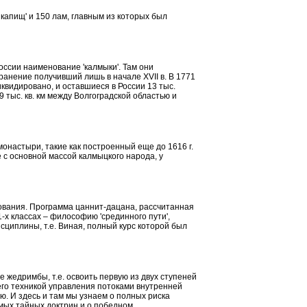
капищ' и 150 лам, главным из которых был
оссии наименование 'калмыки'. Там они
странение получивший лишь
в начале
XVII в. В 1771
квидировано, и оставшиеся в России 13 тыс.
9 тыс. кв. км между Волгоградской областью и
онастыри, такие как построенный еще до 1616 г.
е с основной массой калмыцкого народа, у
зования. Программа
цаннит-дацана
, рассчитанная
11-х классах – философию 'срединного пути',
сциплины, т.е.
Виная
, полный курс которой был
ие
жедримбы
, т.е. освоить первую из двух ступеней
шего техникой управления потоками внутренней
. И здесь и там мы узнаем о полных риска
мых тайных доктрин и о победном