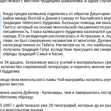
уществовал с местной традицией шаманизма: в одних случа
Когда предки калмыков отделились от ойратов
Джунгарии
район между Волгой и Доном к северу от Каспийского мор
традицию тибетского буддизма. Большую помощь им оказ
Гиятсо
, который на основе монгольской письменности ра
письменность. Глава калмыцкого буддизма назначался ц
народа. Его резиденция располагалась в Астрахани, и, п
ламе
, он был совершенно независим от монголов. Духов
непосредственно из Тибета. Несмотря на то, что наибол
получила традиция
Гелуг
, вследствие присущего им синк
обряды традиций
Сакья
и
Кагью
.
уже 34 дацана. Затрачивая массу усилий и материальных ср
е количество сокровенной литературы и перенять многие ж
й буддизма.
оводством монгольского ламы
Чой-манрамбы
началось из
ругих местах.
нована школа
Дуйнхор
-
Калачакры
, чем и завершилось пос
бетскому образцу.
 1887 г. действовало уже 29 типографий, которые до их раз
м и монгольском языках.