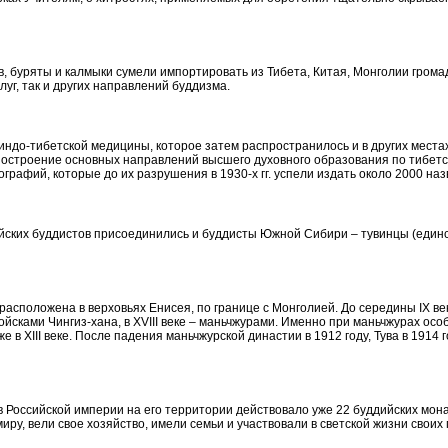
, буряты и калмыки сумели импортировать из Тибета, Китая, Монголии гром
луг
, так и других направлений буддизма.
индо-тибетской
медицины, которое затем распространилось и в других местах.
 построение основных направлений высшего духовного образования по тибетс
ографий, которые до их разрушения в 1930-х гг. успели издать около 2000 наз
ийских буддистов присоединились и буддисты Южной Сибири – тувинцы (еди
 расположена в верховьях Енисея, по границе с Монголией. До середины IX ве
 войсками
Чингиз-хана
, в XVIII веке – маньчжурами. Именно при маньчжурах ос
же в XIII веке. После падения маньчжурской династии в 1912 году, Тува в 1914
в Российской империи на его территории действовало уже 22 буддийских мона
миру
, вели свое хозяйство, имели семьи и участвовали в светской жизни своих