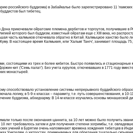
торию российского буддизма) в Забайкалье было зарегистрировано 11 '
ламских
 буддистов был тибетец.
и Дона прикочевали ойратские племена
дербетов
и
торгоутов
, получившие в Р
игией которого был буддизм, известный ойратам еще с XIII века, но распро
ьшая часть калмыков откочевала обратно в Китай.
Калмыцкое ханство было ли
Куму.
В настоящее время Калмыкия, или '
Хальмг
Тангч
', занимает площадь 75,
и, состоящими из трех и более кибиток. Быстро появились и стационарные м
Доржин-кит
('Семь палат'). Без учета
хурулов
, откочевавших в 1771 году вмест
йских монастырей.
тому способствовало установление системы непрерывного буддийского обра
ючала логику, в 5-9-х классах –
парамиту
, т.е. путь совершенствования, в 10-
е учение буддизма,
абхидхарму
. В 14-м классе изучались основы монашеской ди
инимали только после окончания
цаннита
, за 10 лет можно было получить зван
о 10 лет требовалось затем и для получения степени
зогримбы
, т.е. овладев
ских
учений в Бурятии очень напоминают времена хождения тибетцев в Индию
ках Учителям, о хитростях, применяемых для обретения тщательно скрывае