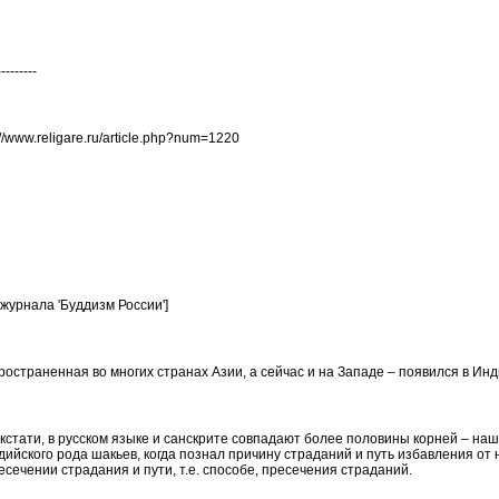
---------
/www.religare.ru/article.php?num=1220
журнала 'Буддизм России']
страненная во многих странах Азии, а сейчас и на Западе – появился в Инди
 кстати, в русском языке и санскрите совпадают более половины корней – на
дийского
рода
шакьев
, когда познал причину страданий и путь избавления от 
есечении страдания и пути, т.е. способе, пресечения страданий.