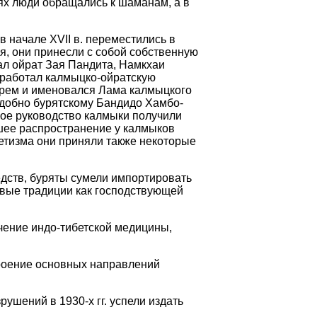
ях люди обращались к шаманам, а в
в начале XVII в. переместились в
я, они принесли с собой собственную
ал ойрат
Зая
Пандита
,
Намкхаи
зработал
калмыцко-ойратскую
арем и именовался Лама калмыцкого
одобно
бурятскому
Бандидо
Хамбо-
ное руководство калмыки получили
ьшее распространение у калмыков
ретизма они приняли также некоторые
едств, буряты сумели импортировать
ивые традиции как господствующей
учение
индо-тибетской
медицины,
троение основных направлений
рушений в 1930-х гг. успели издать