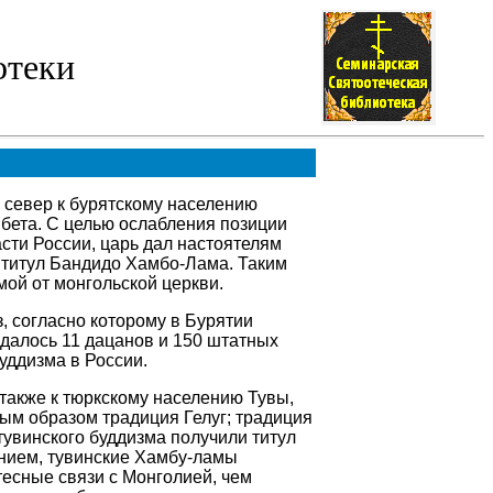
отеки
а север к бурятскому населению
бета. С целью ослабления позиции
сти России, царь дал настоятелям
 титул
Бандидо
Хамбо-Лама
. Таким
ой от монгольской церкви.
, согласно которому в Бурятии
далось 11 дацанов и 150 штатных
уддизма в России.
 также к тюркскому населению Тувы,
авным образом традиция
Гелуг
; традиция
 тувинского буддизма получили титул
ением, тувинские
Хамбу-ламы
тесные связи с Монголией, чем