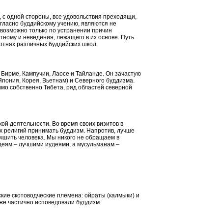
, с одной стороны, все удовольствия преходящи,
согласно буддийскому учению, являются не
возможно только по устранении причин
ятному и неведения, лежащего в их основе. Путь
отнях различных буддийских школ.
в Бирме, Кампучии, Лаосе и
Тайланде
.
Он зачастую
Япония, Корея, Вьетнам) и Северного буддизма.
мо собственно Тибета, ряд областей северной
ой деятельности. Во время своих визитов в
х религий принимать буддизм. Напротив, лучше
учшить человека. Мы никого не обращаем в
деям – лучшими иудеями, а мусульманам –
ьские скотоводческие племена: ойраты (калмыки) и
кже частично исповедовали буддизм.