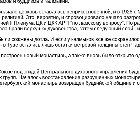
амов и буддизма в Калмыкии.
начале церковь оставалась неприкосновенной, и в 1928 г. 
елигией. Это, вероятно, и спровоцировало начало разгрома
ией II Пленума ЦК и ЦКК АРП "по
ламскому
вопросу". По ра
ла брали верхушку духовенства, затем следующий слой - и 
 были сожжены дотла. И если у калмыков все же сохранилос
 - в Туве
остались
лишь остатки метровой толщины стен
Чад
л построен новый монастырь, а также вновь было открыто о
Союзе под эгидой Центрального духовного управления бу
х групп. Началось восстановление разрушенных монастырей
Петербургский монастырь возвращен буддийской общине и 