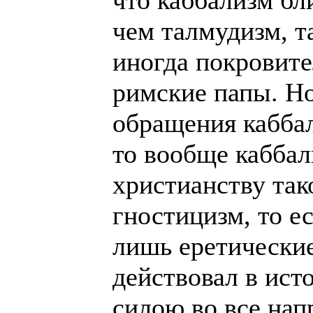
что каббализм бл
чем талмудизм, т
иногда покровите
римские папы. Но
обращения каббал
то вообще каббал
христианству так
гностицизм, то е
лишь еретические
действовал в ист
силою во все нап