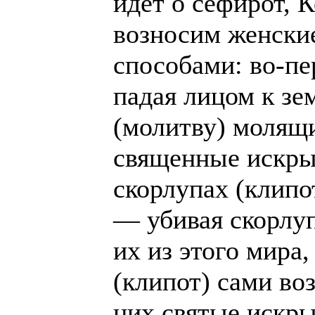
идет о сефирот, 
возносим женски
способами: во-пе
падая лицом к зем
(молитву) молящи
священные искры
скорлупах (клипо
— убивая скорлуп
их из этого мира,
(клипот) сами во
них святые искры