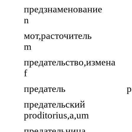
предзнаменование
n
мот,расточитель
m
предательство,измена
f
предатель
p
предательский
proditorius,a,um
предательница