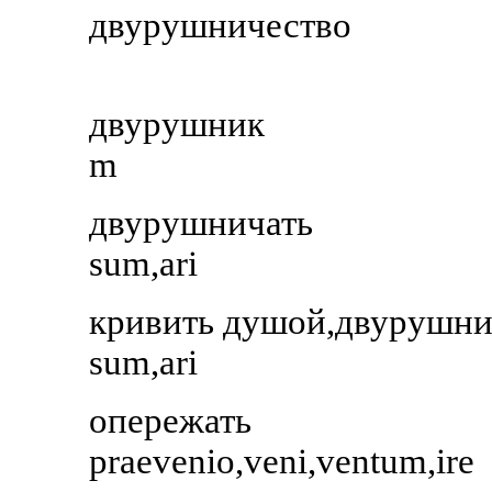
двурушничество
двурушник
m
двурушничать
sum,ari
кривить душой,двурушни
sum,ari
опережать
praevenio,veni,ventum,ire