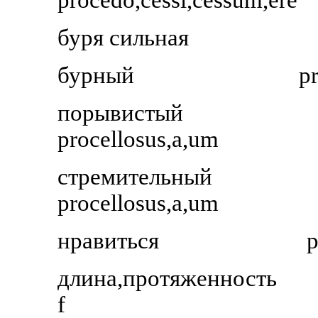
procedo,cessi,cessum,ere
буря сильная
бурный
p
порывистый
procellosus,a,um
стремительный
procellosus,a,um
нравиться
p
длина,протяженность
f