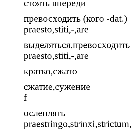
стоять впереди
превосходить (кого -dat.)
praesto,stiti,-,are
выделяться,превосходить
praesto,stiti,-,are
кратко,сжато
сжатие,сужение
f
ослеплять
praestringo,strinxi,strictum