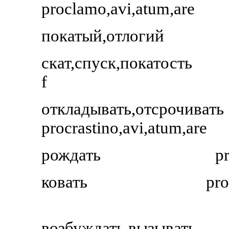
proclamo,avi,atum,are
покатый,отлогий
скат,спуск,покатость
f
откладывать,отсрочивать
procrastino,avi,atum,are
рождать
p
ковать
pro
возбуждать,вызывать