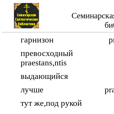
Семинарская
би
гарнизон
p
превосходный
praestans,ntis
выдающийся
лучше
pra
тут же,под рукой