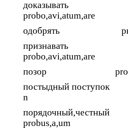
доказывать
probo,avi,atum,are
одобрять
p
признавать
probo,avi,atum,are
позор
pro
постыдный поступок
n
порядочный,честный
probus,a,um