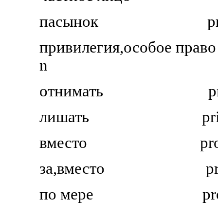
пасынок
p
привилегия,особое право
n
отнимать
p
лишать
pr
вместо
pro
за,вместо
pr
по мере
p