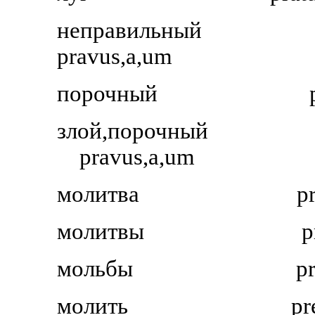
неправильный
pravus,a,um
порочный
злой,порочный
pravus,a,um
молитва
p
молитвы
p
мольбы
p
молить
pr