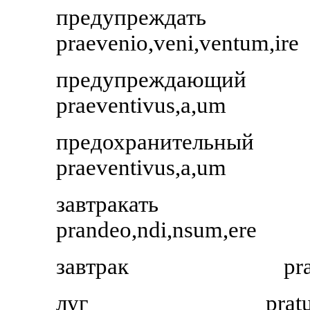
предупреждать
praevenio,veni,ventum,ire
предупреждающий
praeventivus,a,um
предохранительный
praeventivus,a,um
завтракать
prandeo,ndi,nsum,ere
завтрак
pr
луг
prat