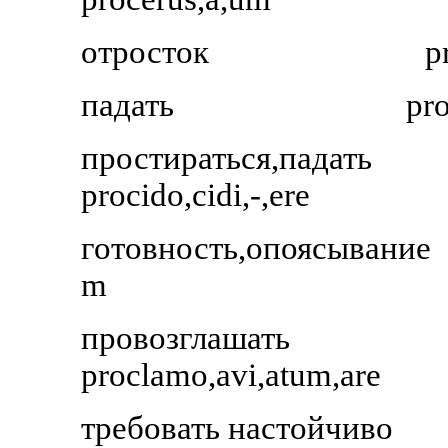
отросток
p
падать
pro
простираться,падать
procido,cidi,-,ere
готовность,опоясывание
m
провозглашать
proclamo,avi,atum,are
требовать настойчиво