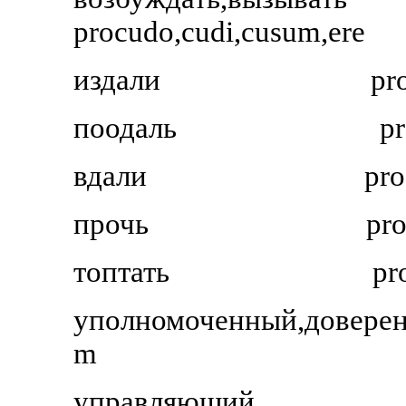
procudo,cudi,cusum,ere
издали
pr
поодаль
pr
вдали
pro
прочь
pro
топтать
pr
уполномоченный,доверен
m
управляющий