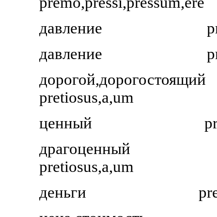
premo,pressi,pressum,ere
давление
p
давление
p
дорогой,дорогостоящий
pretiosus,a,um
ценный
p
драгоценный
pretiosus,a,um
деньги
pr