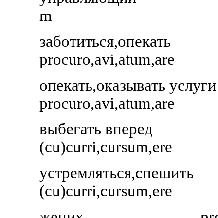
m
заботиться,опекать
procuro,avi,atum,are
опекать,оказывать услуги
procuro,avi,atum,are
выбегать вперед
(cu)curri,cursum,ere
устремляться,спешить
(cu)curri,cursum,ere
жених
pr