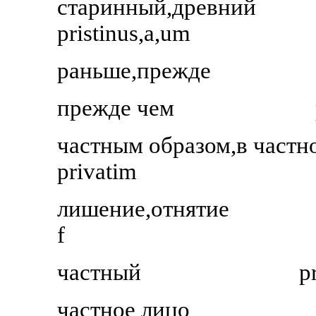
старинный,древний
pristinus,a,um
раньше,прежде
прежде чем
частным образом,в частн
privatim
лишение,отнятие
f
частный
p
частное лицо