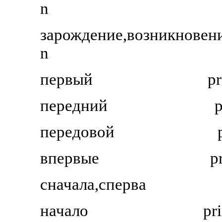
n
зарождение,возникновен
n
первый
pr
передний
p
передовой
впервые
p
сначала,сперва
начало
pr