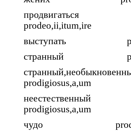
продвигаться
prodeo,ii,itum,ire
выступать
p
странный
p
странный,необыкновенн
prodigiosus,a,um
неестественный
prodigiosus,a,um
чудо
pro