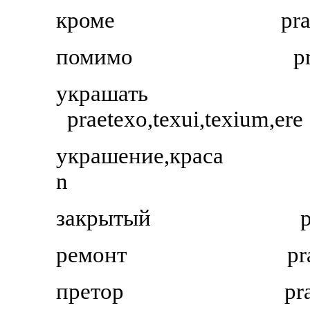
кроме
pr
помимо
p
украшать
praetexo,texui,texium,ere
украшение,краса
n
закрытый
ремонт
pr
претор
pr