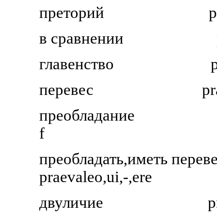
преторий
p
в сравнении
главенство
p
перевес
pr
преобладание
f
преобладать,иметь перев
praevaleo,ui,-,ere
двуличие
p