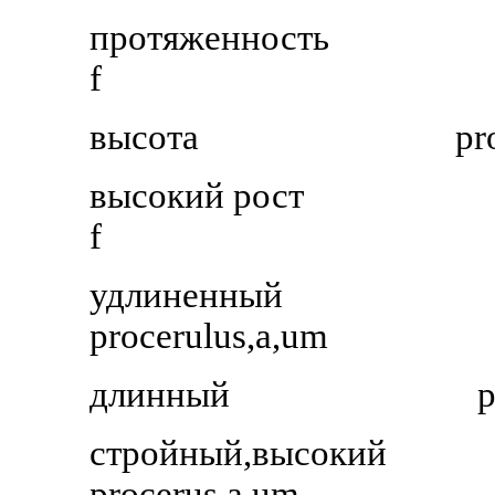
протяженность
f
высота
pr
высокий рост
f
удлиненный
procerulus,a,um
длинный
p
стройный,высокий
procerus,a,um