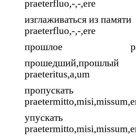
praeterfluo,-,-,ere
изглаживаться из памяти
praeterfluo,-,-,ere
прошлое
p
прошедший,прошлый
praeteritus,a,um
пропускать
praetermitto,misi,missum,e
упускать
praetermitto,misi,missum,e