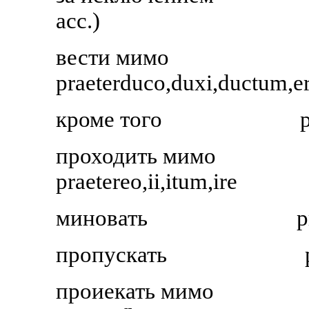
acc.)
вести мимо
praeterduco,duxi,ductum,e
кроме того
проходить мимо
praetereo,ii,itum,ire
миновать
p
пропускать
проиекать мимо