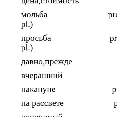
цена,стоимость
мольба
pr
pl.)
просьба
pr
pl.)
давно,прежде
вчерашний
накануне
p
на рассвете
первичный