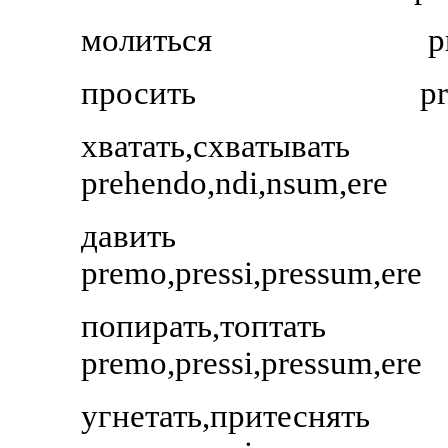
молиться
p
просить
pr
хватать,схватывать
prehendo,ndi,nsum,ere
давить
premo,pressi,pressum,ere
попирать,топтать
premo,pressi,pressum,ere
угнетать,притеснять