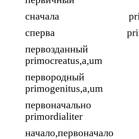
сначала
pr
сперва
pr
первозданный
primocreatus,a,um
первородный
primogenitus,a,um
первоначально
primordialiter
начало,первоначало