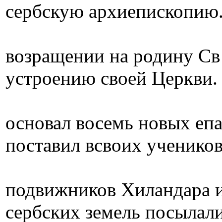
сербскую архиепископию
возращении на родину Св 
устроению своей Церкви.
основал восемь новых еп
поставил всвоих учеников
подвижников Хиландара и
сербских земель посылал