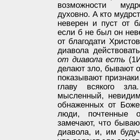
возможности мудр
духовно. А кто мудрст
неверен и пуст от б
если б не был он нев
от благодати Христо
диавола действоват
от диавола есть
(1И
делают зло, бывают 
показывают признаки,
главу всякого зл
мысленный, невидим
обнаженных от Боже
люди, почтенные о
замечают, что бываю
диавола, и, им буду