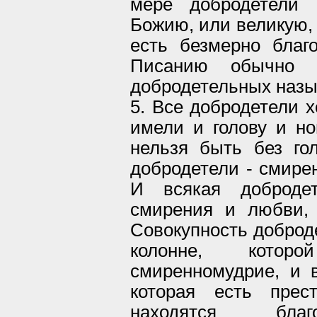
мере добродетели 
Божию, или великую,
есть безмерно благ
Писанию обычно 
добродетельных назы
5. Все добродетели х
имели и голову и ног
нельзя быть без го
добродетели - смирен
И всякая добродет
смирения и любви, 
Совокупность доброд
колонне, котор
смиренномудрие, и 
которая есть пре
находятся благо