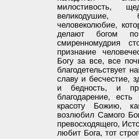
милостивость, щед
великодушие, б
человеколюбие, кот
делают богом по
смиренномудрия ст
признание человече
Богу за все, все по
благодетельствует на
славу и бесчестие, з
и бедность, и пр
благодарение, есть
красоту Божию, к
возлюбил Самого Бог
превосходящего, Исто
любит Бога, тот стро