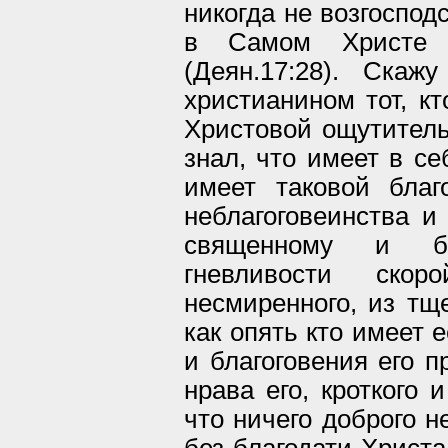
никогда не возгосподс
в Самом Христе 
(Деян.17:28). Скаж
христианином тот, кт
Христовой ощутительн
знал, что имеет в се
имеет таковой благ
неблагоговеинства и
священному и бо
гневливости ско
несмиренного, из тще
как опять кто имеет 
и благоговения его 
нрава его, кроткого 
что ничего доброго н
без благодати Христа