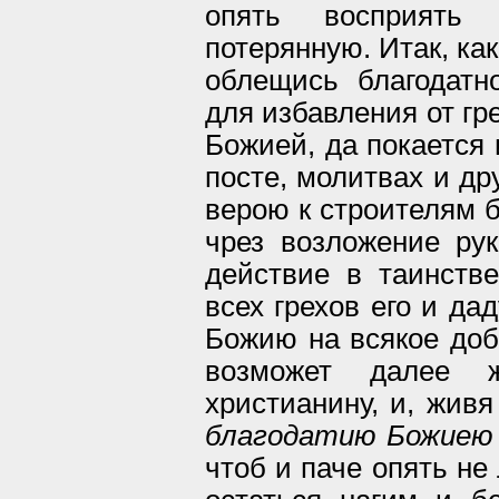
опять восприять
потерянную. Итак, ка
облещись благодат
для избавления от гр
Божией, да покается 
посте, молитвах и др
верою к строителям б
чрез возложение рук
действие в таинстве
всех грехов его и да
Божию на всякое доб
возможет далее 
христианину, и, живя
благодатию Божиею
чтоб и паче опять не