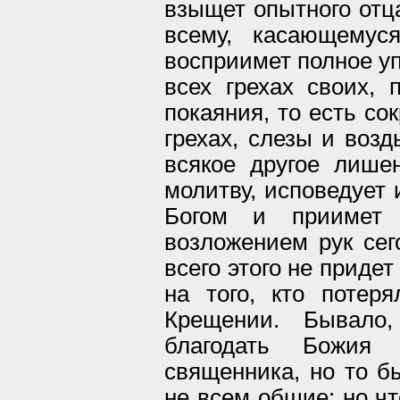
взыщет опытного отца
всему, касающемус
восприимет полное уп
всех грехах своих,
покаяния, то есть со
грехах, слезы и возд
всякое другое лише
молитву, исповедует 
Богом и приимет
возложением рук сего
всего этого не приде
на того, кто потер
Крещении. Бывало,
благодать Божия
священника, но то б
не всем общие; но ч