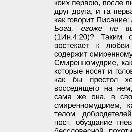
коих первою, после л
друг друга, и та пер
как говорит Писание:
Бога, егоже не в
(1Ин.4:20)? Таким
востекает к любв
содержит смиренномуд
Смиренномудрие, как 
которые носят и голо
как бы престол хе
восседящего на нем
сама же она, в св
смиренномудрием, к
телом добродетеле
пост, обуздание гне
бессловесной похот