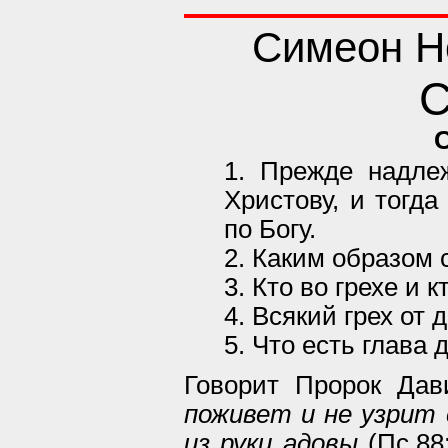
Симеон Н
С
1. Прежде надле
Христову, и тогд
по Богу.
2. Каким образом 
3. Кто во грехе и 
4. Всякий грех от 
5. Что есть глава 
Говорит Пророк Да
поживет и не узрит
из руки адовы
(Пс.88