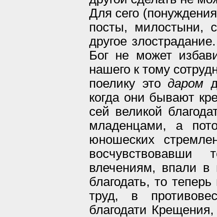
Для сего (понуждения
посты, милостыни, 
другое злострадание
Бог не может избави
нашего к тому сотрудн
поелику это
даром
д
когда они бывают кр
сей великой благода
младенцами, а пот
юношеских стремле
восчувствовавши т
влечениям, впали в 
благодать, то тепер
труд, в противове
благодати Крещения, 