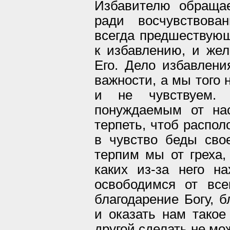
Избавителю обращае
ради восчувствова
всегда предшествую
к избавлению, и же
Его. Дело избавлени
важности, а мы того 
и не чувствуем
понуждаемым от на
терпеть, чтоб распол
в чувство беды свое
терпим мы от греха,
каких из-за него н
освободимся от все
благодарение Богу, 
и оказать нам такое 
другой сделать не мож