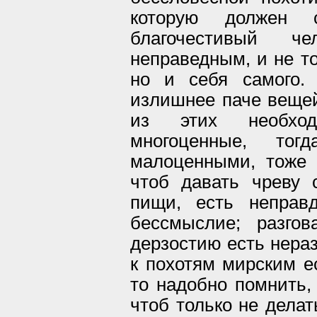
которую должен с
благочестивый 
неправедным, и не то
но и себя самого.
излишнее паче вещей
из этих необхо
многоценные, то
малоценными, тоже 
чтоб давать чреву 
пищи, есть неправд
бессмыслие; разго
дерзостию есть нера
к похотям мирским е
то надобно помнить, 
чтоб только не делать