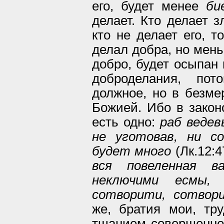
его, будет менее
би
делает. Кто делает з
кто не делает его, т
делал добра, но мень
добро, будет осыпан 
доброделания, пот
должное, но в безме
Божией. Ибо в закон
есть одно:
раб ведев
не уготовав, ни с
будет много
(Лк.12:4
вся повеленная в
неключими есмы,
сотворити, сотвор
же, братия мои, тр
тщанием совершенно 