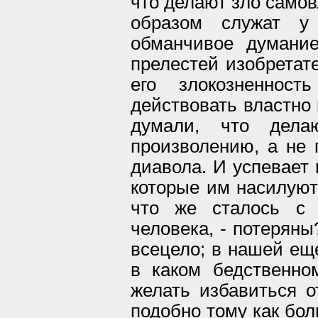
что делают зло самов
образом служат у
обманчивое думани
прелестей изобретате
его злокозненнос
действовать властно 
думали, что дела
произволению, а не
диавола. И успевает 
которые им насилуютс
что же сталось с 
человека, - потеряны
всецело; в нашей еще
в каком бедственно
желать избавиться о
подобно тому как бол