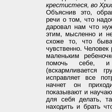
крестистеся, во Хр
Объяснив это, обр
речи о том, что надо
даровал нам что нуж
этим, мысленно и 
схоже то, что быв
чувственно. Человек
маленьким ребеноч
помочь себе, и
(вскармливается г
исправляет все пот
начнет он приход
показывают и научают
для себя делать, т
находить и брать чт