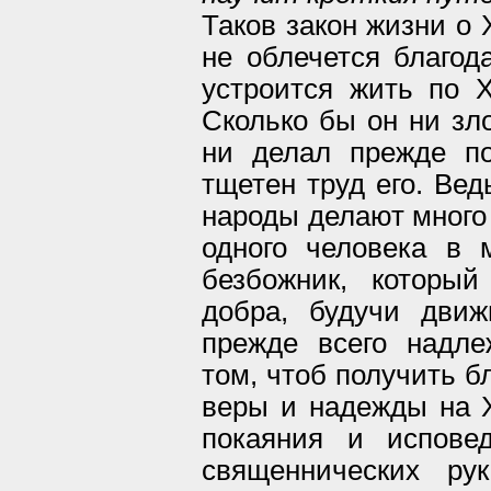
Таков закон жизни о 
не облечется благод
устроится жить по Х
Сколько бы он ни зл
ни делал прежде по
тщетен труд его. Вед
народы делают много 
одного человека в 
безбожник, которы
добра, будучи движ
прежде всего надле
том, чтоб получить б
веры и надежды на Х
покаяния и испове
священнических ру