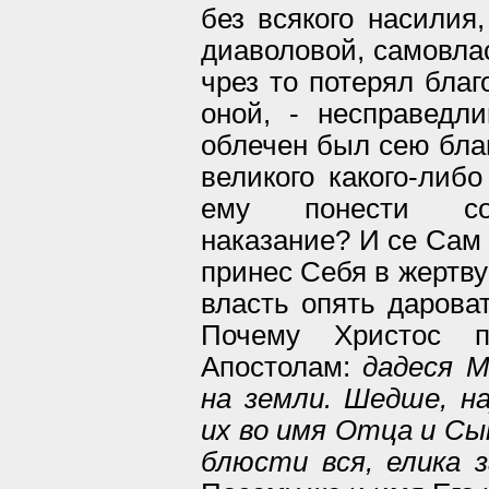
без всякого насилия
диаволовой, самовлас
чрез то потерял бла
оной, - несправедл
облечен был сею бла
великого какого-либ
ему понести сор
наказание? И се Сам 
принес Себя в жертву
власть опять дароват
Почему Христос п
Апостолам:
дадеся М
на земли. Шедше, н
их во имя Отца и Сы
блюсти вся, елика з