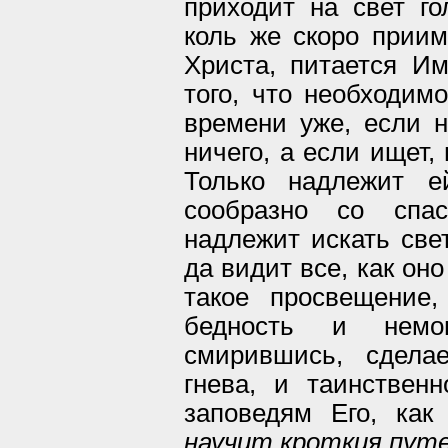
приходит на свет го
коль же скоро приим
Христа, питается И
того, что необходимо
времени уже, если н
ничего, а если ищет,
Только надлежит е
сообразно со спа
надлежит искать све
да видит все, как оно
такое просвещение
бедность и немо
смирившись, сдела
гнева, и таинствен
заповедям Его, как
научит кроткия пут