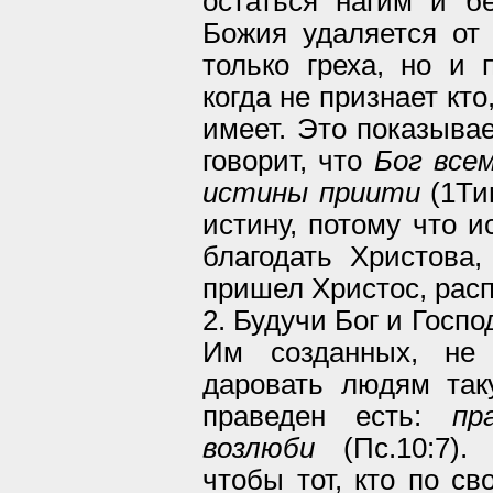
остаться нагим и б
Божия удаляется от
только греха, но и 
когда не признает кто
имеет. Это показывае
говорит, что
Бог все
истины приити
(1Тим
истину, потому что и
благодать Христова
пришел Христос, расп
2. Будучи Бог и Госпо
Им созданных, не 
даровать людям так
праведен есть:
пр
возлюби
(Пс.10:7).
чтобы тот, кто по с