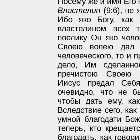
Посему же и имя Его 
Властелин
(9:6), не 
Ибо яко Богу, как
властелином всех 
поелику Он яко чело
Своею волею дал 
человеческого, то и 
дело, Им сделанно
пречистою Своею к
Иисус предал Себя
очевидно, что не б
чтобы дать ему, ка
Вследствие сего, как
умной благодати Бож
теперь, кто крещает
благодать, как говор