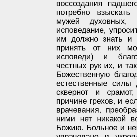
воссоздания падшег
потребно взыскать
мужей духовных, 
исповедание, упросит
им должно знать и 
принять от них мо
исповеди) и благ
честных рук их, и та
Божественную благод
естественные силы
сквернот и срамот
причине грехов, и ес
врачевания, преобра
ними нет никакой в
Божию. Больное и н
уврачевано и укре