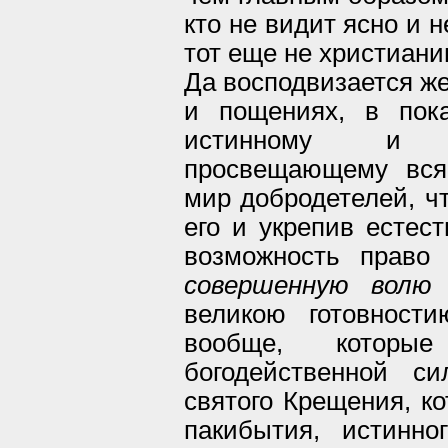
кто не видит ясно и н
тот еще не христиани
Да восподвизается же
и пощениях, в пок
истинному и с
просвещающему всяк
мир добродетелей, ч
его и укрепив естес
возможность право
совершенную волю
великою готовност
вообще, которы
богодейственной с
святого Крещения, ко
пакибытия, истинно