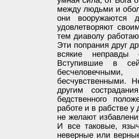
умная сила, от Бога 
между людьми и обол
они вооружаются д
удовлетворяют своим
тем диаволу работают
Эти попрания друг др
всякие неправды 
Вступившие в се
бесчеловечным
бесчувственными. Н
другим сострадани
бедственного полож
работе и в рабстве у 
не желают избавления
И все таковые, язы
неверные или верные