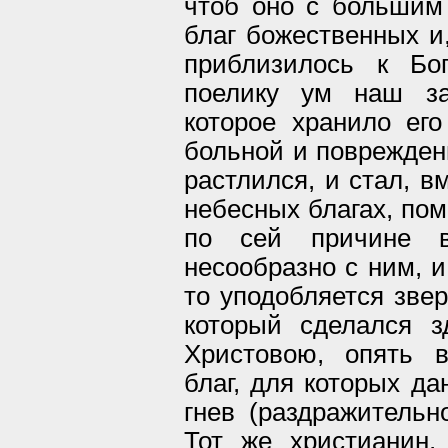
чтоб оно с большим
благ божественных и,
приблизилось к Бо
поелику ум наш за
которое хранило его
больной и поврежден
растлился, и стал, в
небесных благах, пом
по сей причине в
несообразно с ним, и
то уподобляется звер
который сделался 
Христовою, опять 
благ, для которых да
гнев (раздражительно
Тот же христианин,