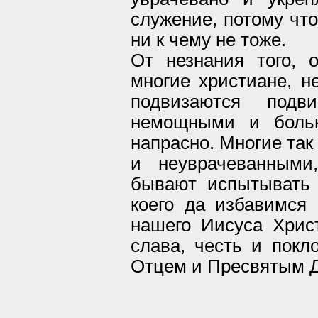
служение, потому что
ни к чему не тоже.
От незнания того, 
многие христиане, н
подвизаются подв
немощными и больн
напрасно. Многие та
и неуврачеванными
бывают испытывать 
коего да избавимся
нашего Иисуса Хрис
слава, честь и покл
Отцем и Пресвятым Д