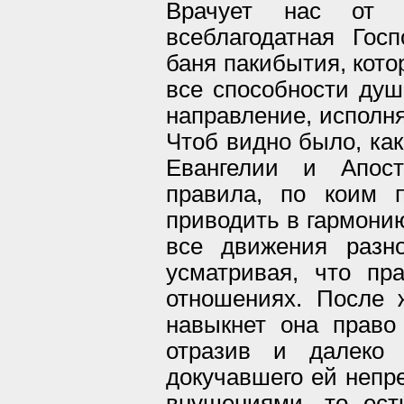
Врачует нас от 
всеблагодатная Гос
баня пакибытия, кото
все способности душ
направление, исполня
Чтоб видно было, как
Евангелии и Апос
правила, по коим 
приводить в гармонию
все движения разн
усматривая, что пр
отношениях. После 
навыкнет она право
отразив и далеко 
докучавшего ей непр
внушениями, то ест