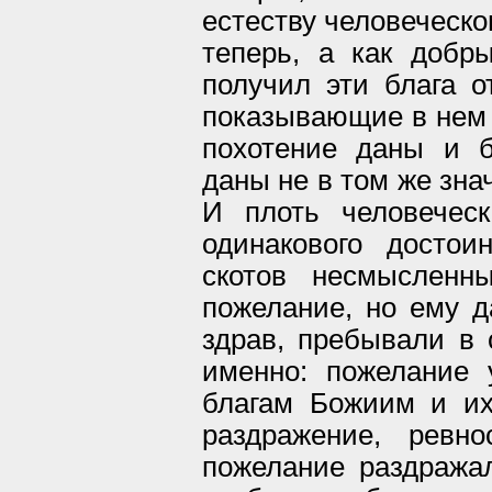
естеству человеческо
теперь, а как добр
получил эти блага от
показывающие в нем 
похотение даны и 
даны не в том же зна
И плоть человечес
одинакового досто
скотов несмысленн
пожелание, но ему д
здрав, пребывали в 
именно: пожелание
благам Божиим и их
раздражение, ревн
пожелание раздража