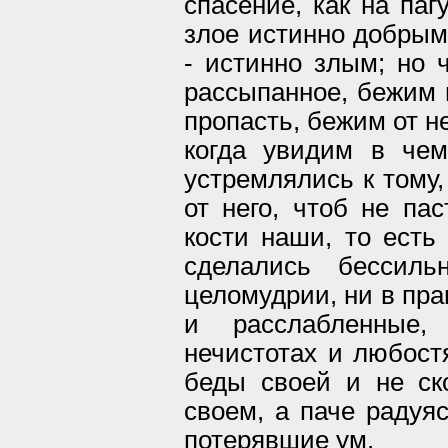
спасение, как на паг
злое истинно добрым,
- истинно злым; но ч
рассыпанное, бежим п
пропасть, бежим от не
когда увидим в че
устремлялись к тому,
от него, чтоб не па
кости наши, то ест
сделались бессил
целомудрии, ни в пра
и расслабленные
нечистотах и любост
беды своей и не ск
своем, а паче радуя
потерявшие ум.