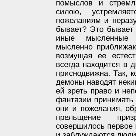
помыслов и стремл
силою, устремляе
пожеланиям и неразу
бывает? Это бывает 
иные мысленные 
мысленно приближаю
возмущая ее естес
всегда находится в д
приснодвижна. Так, к
демоны наводят нек
ей зреть право и неп
фантазии принимать 
они и пожелания, об
прельщение при
совершилось первое п
и заблуждаются люди