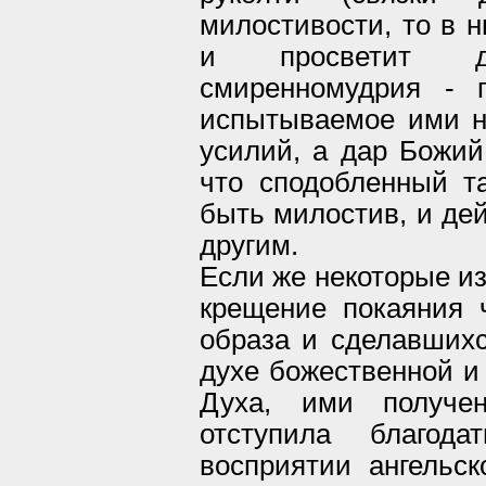
милостивости, то в н
и просветит д
смиренномудрия - 
испытываемое ими н
усилий, а дар Божий
что сподобленный т
быть милостив, и дей
другим.
Если же некоторые из
крещение покаяния ч
образа и сделавшихс
духе божественной и
Духа, ими получе
отступила благод
восприятии ангельск