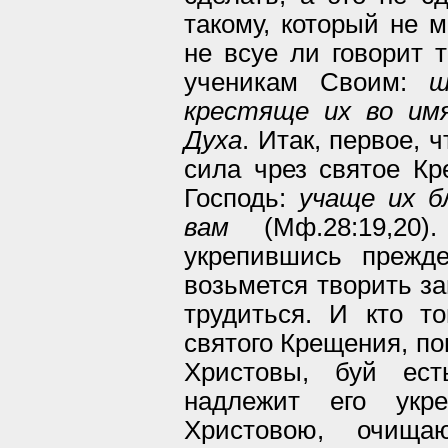
такому, который не м
не всуе ли говорит 
ученикам Своим:
ш
крестяще их во им
Духа
. Итак, первое, 
сила чрез святое Кр
Господь:
учаще их б
вам
(Мф.28:19,20)
укрепившись прежд
возьмется творить за
трудиться. И кто т
святого Крещения, по
Христовы, буй ес
надлежит его укр
Христовою, очищ