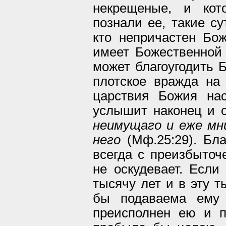
некрещеные, и кот
познали ее, такие су
кто непричастен Бож
имеет Божественной 
может благоугодить 
плотское вражда на 
царствия Божия на
услышит наконец и о
неимущаго и еже мн
него
(Мф.25:29). Бла
всегда с преизбыточ
не оскудевает. Если
тысячу лет и в эту 
бы подаваема ему 
преисполнен ею и п