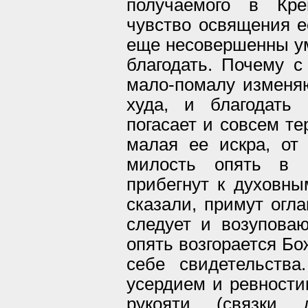
получаемого в Кре
чувство освящения е
еще несовершенны ум
благодать. Почему 
мало-помалу изменяю
худа, и благодать
погасает и совсем те
малая ее искра, от
милость опять в н
прибегнут к духовны
сказали, примут огла
следует и возуповаю
опять возгорается Бо
себе свидетельства
усердием и ревности
рукояти (связки 