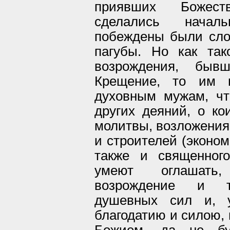
приявших Божест
сделались начал
побеждены были сло
пагубы. Но как та
возрождения, быв
Крещение, то им 
духовным мужам, чт
других деяний, о ко
молитвы, возложения
и строителей (эконом
также и священног
умеют оглашать,
возрождение и та
душевных сил и, у
благодатию и силою, 
Божием, да не б