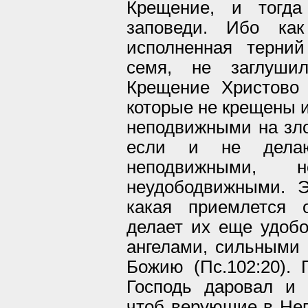
Крещение, и тогда
заповеди. Ибо как
исполненная терни
семя, не заглуши
Крещение Христово 
которые не крещены и
неподвижными на зло,
если и не делаю
неподвижными, 
неудободвижными. 
какая приемлется 
делает их еще удоб
ангелами, сильными
Божию (Пс.102:20).
Господь даровал и
чтоб верующие в Нег