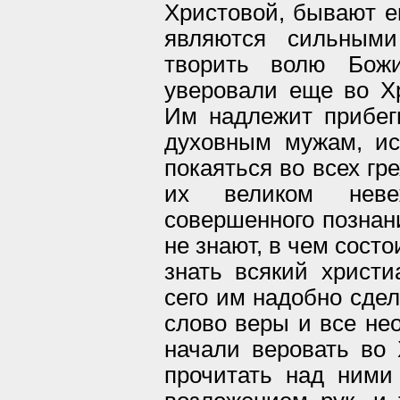
Христовой, бывают е
являются сильными
творить волю Бож
уверовали еще во Хр
Им надлежит прибег
духовным мужам, ис
покаяться во всех гр
их великом нев
совершенного познани
не знают, в чем сост
знать всякий христи
сего им надобно сдел
слово веры и все нео
начали веровать во 
прочитать над ними