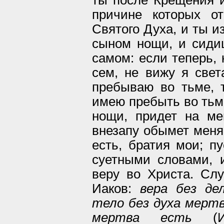
причине которых от
Святого Духа, и ты и
сыном нощи, и сиди
самом: если теперь, 
сем, не вижу я свет
пребываю во тьме, 
имею пребыть во тьме
нощи, придет на ме
внезапу обымет меня 
есть, братия мои; п
суетными словами, 
веру во Христа. Слу
Иаков:
вера без де
тело без духа мертв
мертва есть
(Иа