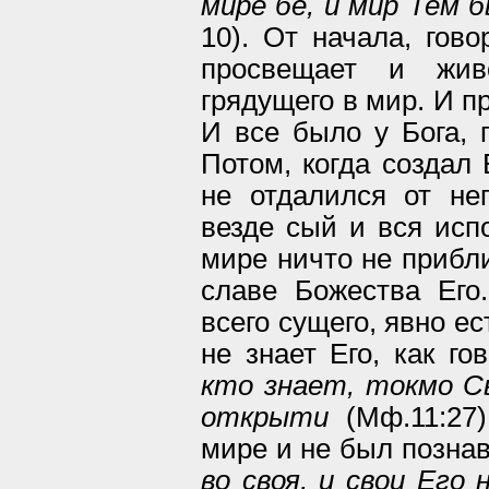
мире бе, и мир Тем б
10). От начала, гово
просвещает и живо
грядущего в мир. И п
И все было у Бога, 
Потом, когда создал 
не отдалился от не
везде сый и вся испо
мире ничто не прибли
славе Божества Его.
всего сущего, явно ес
не знает Его, как г
кто знает, токмо С
открыти
(Мф.11:27)
мире и не был познав
во своя, и свои Его 