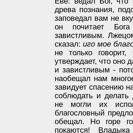
Еве: ведал Бог, что
древа познания, под
заповедал вам не вку
он почитает Бог
завистливым. Лжецом
сказал:
иго мое благ
не только говорит,
утверждает, что оно 
и завистливым - пот
наобещал нам многое,
завидует спасению н
соблюдать и делать
не могли их испо
благословный предлог
обещал. Но горе г
покаются! Владык