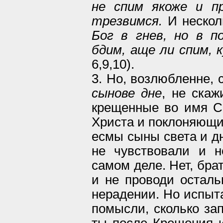
не спим якоже и п
трезвимся.
И нескол
Бог в гнев, но в по
бдим, аще ли спим, 
6,9,10).
3. Но, возлюбленне,
сынове дне
, не скаж
крещенные во имя С
Христа и поклоняющие
есмы сыны света и дн
не чувствовали и н
самом деле. Нет, брат
и не проводи осталь
нерадении. Но испыта
помысли, сколько за
ты после Крещения и