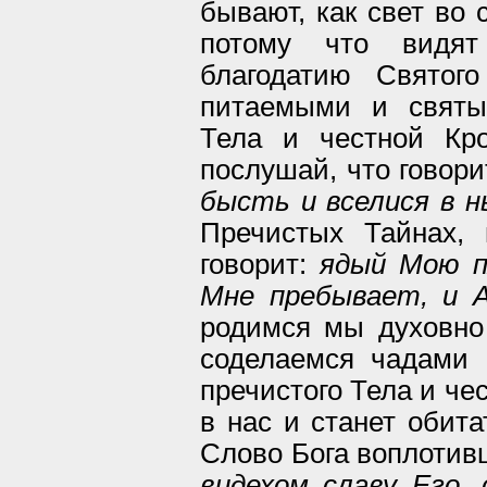
бывают, как свет во 
потому что видя
благодатию Святог
питаемыми и святы
Тела и честной Кр
послушай, что говори
бысть и вселися в н
Пречистых Тайнах, 
говорит:
ядый Мою п
Мне пребывает, и А
родимся мы духовно
соделаемся чадами 
пречистого Тела и че
в нас и станет обита
Слово Бога воплотивш
видехом славу Его, 