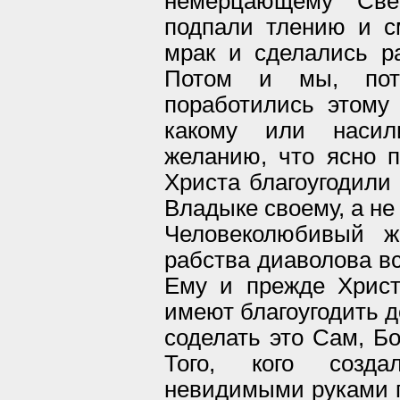
немерцающему Све
подпали тлению и с
мрак и сделались р
Потом и мы, пот
поработились этому
какому или насил
желанию, что ясно п
Христа благоугодили 
Владыке своему, а не
Человеколюбивый ж
рабства диаволова вс
Ему и прежде Христ
имеют благоугодить д
соделать это Сам, Б
Того, кого созд
невидимыми руками п