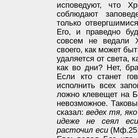
исповедуют, что Х
соблюдают заповед
только отвергшимис
Его, и праведно бу
совсем не ведали Х
своего, как может бы
удаляется от света, 
как во дни? Нет, бр
Если кто станет го
исполнить всех запо
ложно клевещет на Б
невозможное. Таковый
сказал:
ведех тя, як
идеже не сеял еси
расточил еси
(Мф.25: