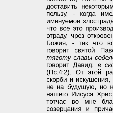
доставить некоторы
пользу, - когда им
именуемое злострада
что все это произв
отраду, чрез откров
Божия, - так что в
говорит святой Па
тяготу славы содел
говорит Давид:
в ск
(Пс.4:2). От этой 
скорби и искушения,
не на будущую, но 
нашего Иисуса Христ
тотчас во мне бла
созерцания и прич