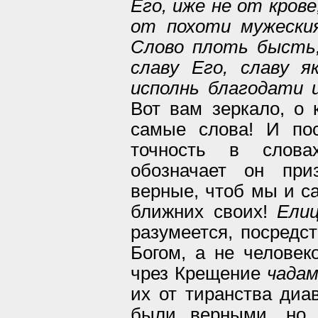
Его, иже не от крове
от похоти мужески
Слово плоть бысть,
славу Его, славу 
исполнь благодати 
Вот вам зеркало, о 
самые слова! И пос
точность в слова
обозначает он при
верные, чтоб мы и са
ближних своих!
Ели
разумеется, посредс
Богом, а не человек
чрез Крещение
чада
их от тиранства диав
были верными, но,