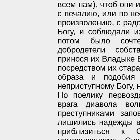
всем нам), чтоб они 
с печалию, или по не
произволению, с радо
Богу, и соблюдали 
потом было сочт
добродетели собст
принося их Владыке Б
посредством их стара
образа и подобия
неприступному Богу, 
Но поелику первоз
врага диавола во
преступниками запо
лишились надежды в
приблизиться к 