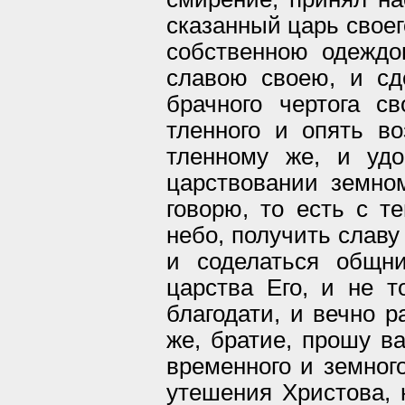
сказанный царь своег
собственною одеждо
славою своею, и сд
брачного чертога с
тленного и опять во
тленному же, и удо
царствовании земном
говорю, то есть с т
небо, получить славу
и соделаться общн
царства Его, и не т
благодати, и вечно р
же, братие, прошу ва
временного и земног
утешения Христова, 