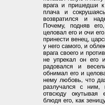
врага и пришедши к 
плача и сокрушаяс
возвратился и над
Почему, подняв ег
целовал его и очи ег
принести венец, царс
у него самого, и обле
врага своего и проти
не упрекал он его и
радовался и весел
обнимал его и целова
нему любовь, что даж
разлучался с ним,
отвсюду окутывая 
блюдя его, как зениц