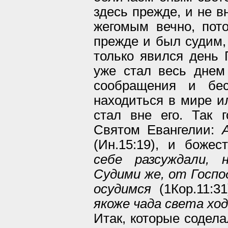
здесь прежде, и не в
жегомым вечно, пот
прежде и был судим, 
только явился день 
уже стал весь дне
сообращения и бе
находиться в мире и
стал вне его. Так 
Святом Евангелии:
(Ин.15:19), и боже
себе разсуждали, 
Судими же, от Господ
осудимся
(1Кор.11:31
якоже чада света хо
Итак, которые содел