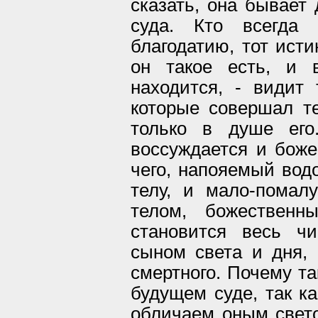
сказать, она бывает
суда. Кто всегда
благодатию, тот исти
он такое есть, и 
находится, - видит 
которые совершал т
только в душе его
воссуждается и боже
чего, напояемый вод
телу, и мало-помал
телом, божествен
становится весь ч
сыном света и дня,
смертного. Почему та
будущем суде, так к
обличаем оным свето