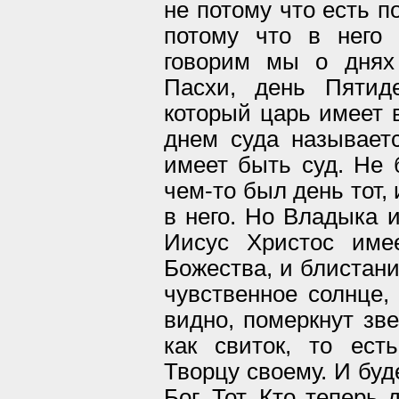
не потому что есть п
потому что в него 
говорим мы о днях
Пасхи, день Пятид
который царь имеет в
днем суда называетс
имеет быть суд. Не б
чем-то был день тот,
в него. Но Владыка и
Иисус Христос име
Божества, и блистан
чувственное солнце, 
видно, померкнут зве
как свиток, то ест
Творцу своему. И буд
Бог. Тот, Кто теперь