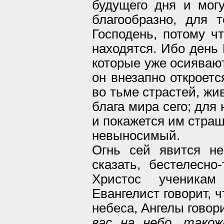
будущего дня и могу
благообразно, для 
Господень, потому ч
находятся. Ибо день 
которые уже осияваю
он внезапно откроетс
во тьме страстей, жи
блага мира сего; для 
и покажется им страш
невыносимый.
Огнь сей явится не
сказать, бестелесно-
Христос ученикам
Евангелист говорит, ч
небеса, Ангелы говор
вас на небо, тако