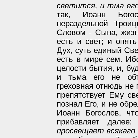
светится, и тма ег
так, Иоанн Богос
нераздельной Трои
Словом - Сына, жизн
есть и свет; и опят
Дух, суть единый Све
есть в мире сем. Иб
целости бытия, и, бу
и тьма его не объ
греховная отнюдь не 
препятствует Ему св
познал Его, и не обре
Иоанн Богослов, чт
прибавляет далее
просвещает всякаго 