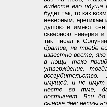
видесте его идуща 
будет так, то как во
неверным, еретикам 
душою и имеют очи
скверною неверия и
так писал к Солуня
братие, не требе е
известно весте, яко
в нощи, тако прии
утверждение, тогд
всегубительство,
имущей, и не имут
несте во тме, д
постигнет. Вси бо
сынове дне: несмы н