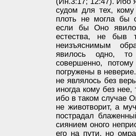
(Ин.3:17; 12:47). Иб
судом для тех, кому
плоть не могла бы 
если бы Оно явилос
естества, не быв 
неизъяснимым обр
явилось одно, т
совершенно, потому
погружены в неверие.
не являлось без вер
иногда кому без нее,
ибо в таком случае О
не животворит, а муч
пострадал блаженны
сиянием оного неприс
его на пути, но омр