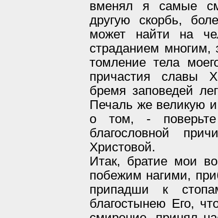
вменял я самые см
другую скорбь, бол
может найти на че
страданием многим, 
томление тела моег
причастия славы Х
бремя заповедей лег
Печаль же великую и
о том, - поверьт
благословной при
Христовой.
Итак, братие мои в
побежим нагими, при
припадши к стопа
благостынею Его, чт
смирение, принял на