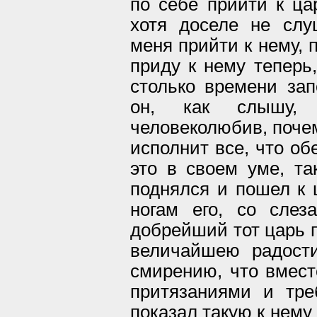
по себе прийти к ца
хотя доселе не слу
меня прийти к нему, 
приду к нему теперь,
столько времени зап
он, как слышу, 
человеколюбив, почем
исполнит все, что об
это в своем уме, та
поднялся и пошел к 
ногам его, со слез
добрейший тот царь п
величайшею радост
смирению, что вместо
притязаниями и тре
показал такую к нему 