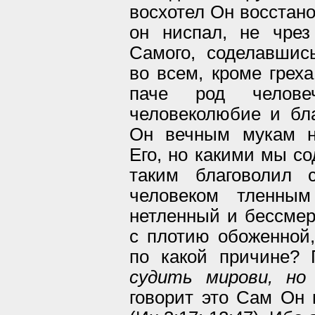
восхотел Он восстано
он ниспал, не чрез
Самого, соделавшис
во всем, кроме греха
паче род человеч
человеколюбие и бла
Он вечным мукам н
Его, но какими мы со
таким благоволил 
человеком тленны
нетленный и бессмер
с плотию обоженной
по какой причине?
судить мирови, но
говорит это Сам Он