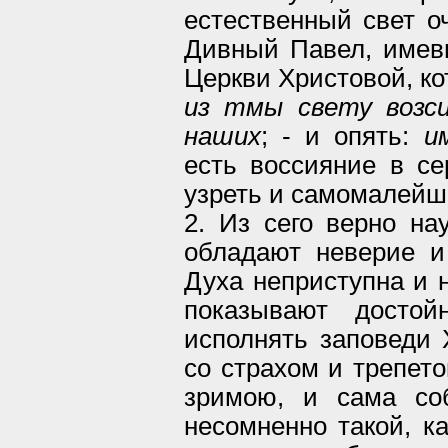
естественный свет оч
Дивный Павел, имев
Церкви Христовой, ко
из тмы свету возси
наших
; - и опять:
и
есть воссияние в се
узреть и самомалейше
2. Из сего верно на
обладают неверие и 
Духа неприступна и н
показывают достой
исполнять заповеди 
со страхом и трепето
зримою, и сама со
несомненно такой, к