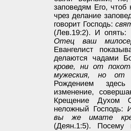
заповедям Его, чтоб 
чрез делание заповед
говорит Господь:
свя
(Лев.19:2). И опять:
Отец ваш милосе
Евангелист показыв
делаются чадами Б
крове, ни от похо
мужеския, но от 
Рождением здесь
изменение, соверш
Крещение Духом С
неложный Господь:
вы же имате кр
(Деян.1:5). Посем