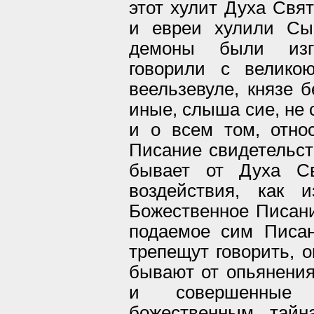
этот хулит Духа Свят
и евреи хулили Сын
демоны были изг
говорили с велико
веельзевуле, князе б
иные, слыша сие, не 
и о всем том, отно
Писание свидетельств
бывает от Духа Св
воздействия, как
Божественное Писани
подаемое сим Писан
трепещут говорить, о
бывают от опьянения
и совершенные
божественным тайн