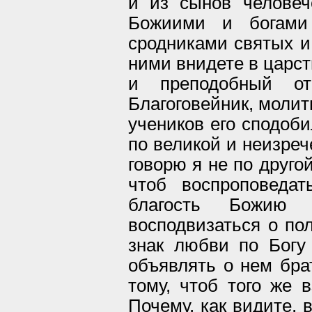
и из сынов человеч
Божиими и богами 
сродниками святых и
ними внидете в царст
и преподобный о
Благоговейник, молит
учеников его сподоби
по великой и неизреч
говорю я не по другой
чтоб воспроповеда
благость Божию
восподвизаться о пол
знак любви по Богу 
объявлять о нем бра
тому, чтоб того же 
Почему, как видите, 