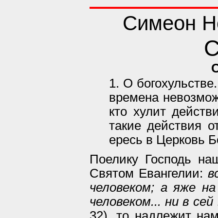
Симеон Н
С
1. О богохульстве
времена невозмож
кто хулит действи
такие действия о
ересь в Церковь 
Поелику Господь на
Святом Евангелии:
в
человеком; а яже н
человеком... ни в сей
32), то надлежит нам