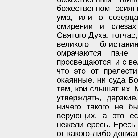
божественном осия
ума, или о созерц
смирении и слезах
Святого Духа, тотчас
великого блиста
омрачаются паче
просвещаются, и с в
что это от прелести
окаянные, ни суда Бо
тем, кои слышат их. 
утверждать, дерзки
ничего такого не б
верующих, а это ес
нежели ересь. Ересь 
от какого-либо догма