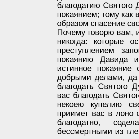
благодатию Святого Д
покаянием; тому как 
образом спасение сво
Почему говорю вам, и
никогда: которые о
преступлением зап
покаянию Давида и
истинное покаяние
добрыми делами, да
благодать Святого Д
вас благодать Святог
некоею купелию све
приимет вас в лоно 
благодатно, сод
бессмертными из тле