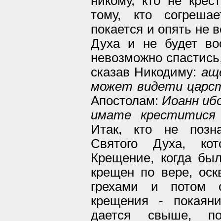
никому, кто не крес
тому, кто согреша
покается и опять не 
Духа и не будет во
невозможно спастись,
сказав Никодиму:
ащ
может видети царс
Апостолам:
Иоанн иб
имате креститися
Итак, кто не позна
Святого Духа, ко
Крещение, когда бы
крещен по вере, ос
грехами и потом о
крещения - покаяни
дается свыше, п