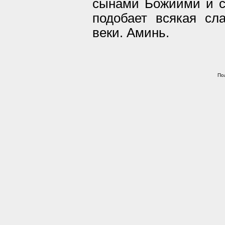
сынами Божиими и с
подобает всякая сл
веки. Аминь.
По