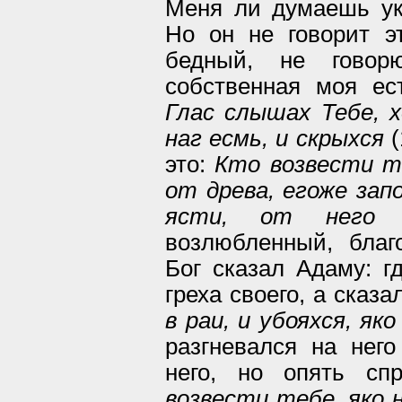
Меня ли думаешь ук
Но он не говорит эт
бедный, не говор
собственная моя ест
Глас слышах Тебе, х
наг есмь, и скрыхся
(
это:
Кто возвести те
от древа, егоже зап
ясти, от него 
возлюбленный, благ
Бог сказал Адаму: г
греха своего, а сказа
в раи, и убояхся, яко
разгневался на него
него, но опять сп
возвести тебе, яко н