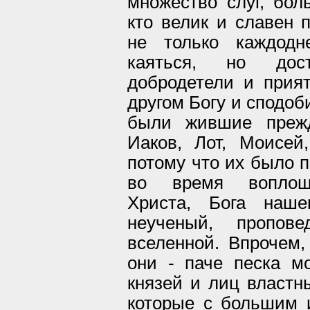
множество слуг, бол
кто велик и славен 
не только каждодн
каяться, но дос
добродетели и прият
другом Богу и сподоб
были жившие прежд
Иаков, Лот, Моисей
потому что их было п
во время воплоще
Христа, Бога наше
неученый, пропов
вселенной. Впрочем, 
они - паче песка м
князей и лиц властны
которые с большим 