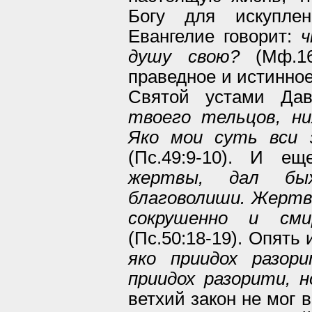
Богу для искупле
Евангелие говорит:
ч
душу свою?
(Мф.16
праведное и истинное
Святой устами Да
твоего тельцов, н
Яко мои суть вси 
(Пс.49:9-10). И е
жертвы, дал бы
благоволиши. Жертва
сокрушенно и см
(Пс.50:18-19). Опять
яко приидох разор
приидох разорити, 
ветхий закон не мог 