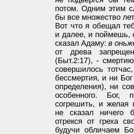
потом. Одним этим с
бы все множество лет
Вот что я обещал те
и далее, и поймешь, 
сказал Адаму:
в оньж
от древа запреще
(Быт.2:17), - смерти
совершилось тотчас,
бессмертия, и ни Бог
определения), ни со
особенного. Бог,
согрешить, и желая п
не сказал ничего 
отрекся от греха св
будучи обличаем Бо