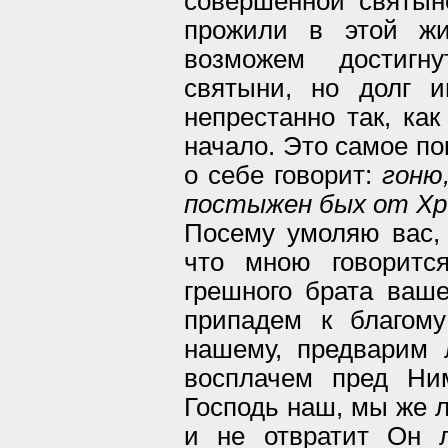
совершенной святын
прожили в этой жи
возможем достигну
святыни, но долг 
непрестанно так, ка
начало. Это самое по
о себе говорит:
гоню
постыжен бых от Хр
Посему умоляю вас, 
что мною говоритс
грешного брата ваше
припадем к благом
нашему, предварим 
восплачем пред Ни
Господь наш, мы же л
и не отвратит Он л