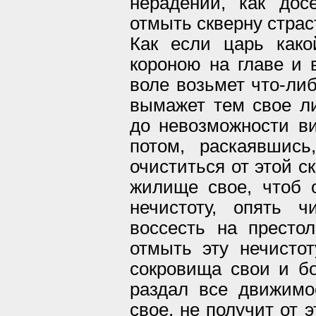
нерадении, как дос
отмыть скверну страс
Как если царь како
короною на главе и 
воле возьмет что-ли
вымажет тем свое ли
до невозможности ви
потом, раскаявшись
очиститься от этой с
жилище свое, чтоб 
нечистоту, опять 
воссесть на престол
отмыть эту нечистот
сокровища свои и бо
раздал все движим
свое, не получит от 