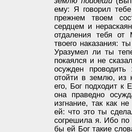
землю пойдеши
(Быт.
ему: Я говорил тебе
прежнем твоем сос
сердцем и нераскаян
отдаления тебя от 
твоего наказания: т
Уразумел ли ты тепе
покаялся и не сказал
осужден проводить
отойти в землю, из 
его, Бог подходит к 
она праведно осуж
изгнание, так как не
ей: что это ты сдела
согрешила я. Ибо по 
бы ей Бог такие слов