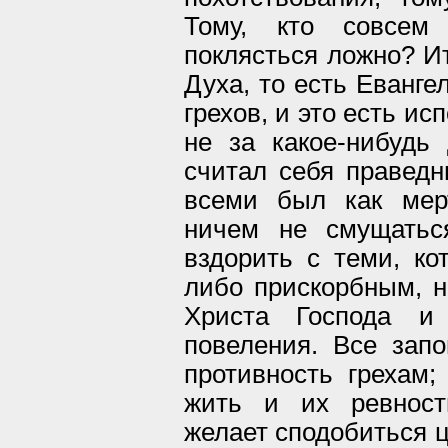
Тому, кто совсем
поклясться ложно? Ит
Духа, то есть Еванге
грехов, и это есть исп
не за какое-нибудь
считал себя праведн
всеми был как мер
ничем не смущатьс
вздорить с теми, ко
либо прискорбным, н
Христа Господа и 
повеления. Все зап
противность грехам;
жить и их ревност
желает сподобиться ц