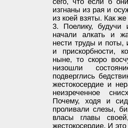
сего, что если б он
изгнаны из рая и осу
из коей взяты. Как ж
3. Поелику, будучи 
начали алкать и жа
нести труды и поты, 
и прискорбности, 
ныне, то скоро восч
низошли состоя
подверглись бедстви
жестокосердие и нер
неизреченное снис
Почему, ходя и си
проливали слезы, би
власы главы своей
жестокосердие. И это