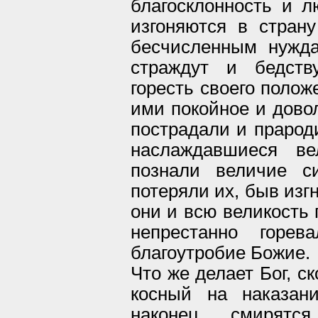
благосклонность и л
изгоняются в страну
бесчисленным нужд
страждут и бедств
горесть своего полож
ими покойное и довол
пострадали и прарод
наслаждавшиеся ве
познали величие с
потеряли их, быв изг
они и всю великость 
непрестанно горев
благоутробие Божие.
Что же делает Бог, с
косный на наказан
наконец смирятс