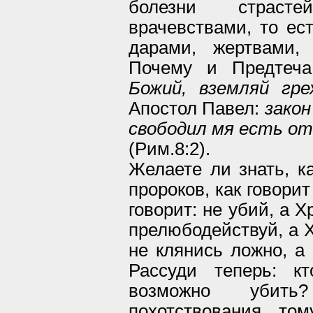
болезни страст
врачевствами, то ес
дарами, жертвами,
Почему и Предтеч
Божий, вземляй гре
Апостол Павел:
закон
свободил мя есть от
(Рим.8:2).
Желаете ли знать, к
пророков, как говори
говорит: не убий, а Х
прелюбодействуй, а Х
не клянись ложно, а 
Рассуди теперь: к
возможно убит
похотствования, то