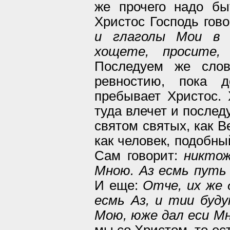
же прочего надо бы
Христос Господь гов
и глаголы Мои в 
хощете, просите,
Последуем же слов
ревностию, пока д
пребывает Христос. 
туда влечет и после
святом святых, как В
как человек, подобны
Сам говорит:
никтож
Мною. Аз есмь путь
И еще:
Отче, их же 
есмь Аз, и тии буд
Мою, юже дал еси М
мы со Христом, то ес