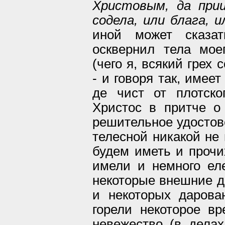
Христовым, да при
содела, или блага, и
иной может сказат
осквернил тела мо
(чего я, всякий грех 
- и говоря так, имеет
де чист от плотск
Христос в притче о
решительное удостове
телесной никакой не
будем иметь и прочи
имели и немного еле
некоторые внешние д
и некоторых дарова
горели некоторое вр
невежество (в дела