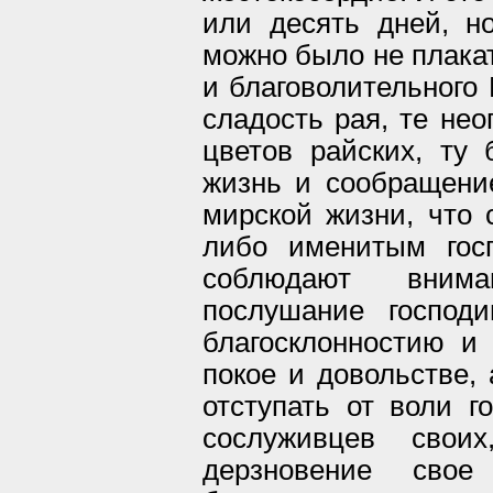
или десять дней, н
можно было не плакат
и благоволительного
сладость рая, те не
цветов райских, ту
жизнь и сообращени
мирской жизни, что 
либо именитым гос
соблюдают внима
послушание господи
благосклонностию и
покое и довольстве, 
отступать от воли г
сослуживцев свои
дерзновение св