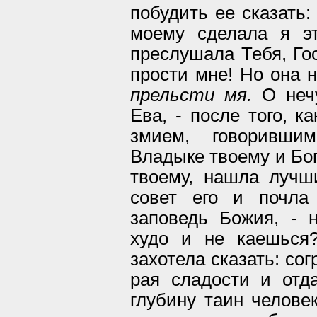
побудить ее сказать:
моему сделала я эт
преслушала Тебя, Го
прости мне! Но она н
прельсти мя.
О нечу
Ева, - после того, к
змием, говоривши
Владыке твоему и Бог
твоему, нашла лучш
совет его и почла
заповедь Божия, - 
худо и не каешься?
захотела сказать: сог
рая сладости и отд
глубину таин челове