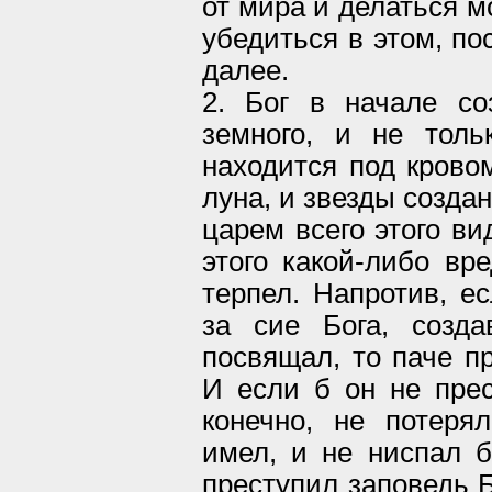
от мира и делаться м
убедиться в этом, по
далее.
2. Бог в начале со
земного, и не толь
находится под крово
луна, и звезды созда
царем всего этого ви
этого какой-либо вр
терпел. Напротив, е
за сие Бога, созд
посвящал, то паче п
И если б он не прес
конечно, не потеря
имел, и не ниспал 
преступил заповедь Б