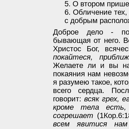
5. О втором приш
6. Обличение тех,
с добрым располо
Доброе дело - по
бывающая от него. В
Христос Бог, всяче
покайтеся, прибли
Желаете ли и вы на
покаяния нам невозм
я разумею такое, кот
всего сердца. Пос
говорит:
всяк грех, 
кроме тела есть,
согрешает
(1Кор.6:1
всем явитися нам