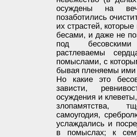
осуждены на ве
позаботились очисти
их страстей, которы
бесами, и даже не по
под бесовскими
растлеваемы серд
помыслами, с которы
бывая пленяемы ими
Но какие это бесо
зависти, ревнивос
осуждения и клеветы,
злопамятства, тще
самоугодия, среброл
услаждались и посре
в помыслах; к сем