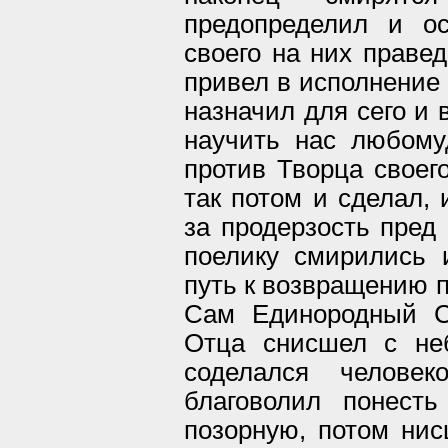
предопределил и о
своего на них правед
привел в исполнение 
назначил для сего и 
научить нас любому
против Творца своего
так потом и сделал, 
за продерзость пред
поелику смирились 
путь к возвращению п
Сам Единородный С
Отца снисшел с не
соделался челове
благоволил понест
позорную, потом нис