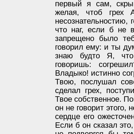
первый я сам, скры
желая, чтоб грех 
несознательностию, г
что наг, если б не в
запрещено было те
говорил ему: и ты д
знаю будто Я, чт
говоришь: согреши
Владыко! истинно сог
Твою, послушал со
сделал грех, поступ
Твое собственное. По
он не говорит этого, 
сердце его ожесточен
Если б он сказал это
не подвергся бы те