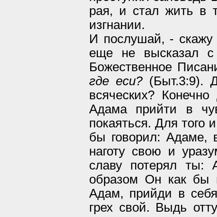
рая, и стал жить в 
изгнании.
И послушай, - скажу 
еще не высказал с
Божественное Писан
где еси?
(Быт.3:9). 
всяческих? Конечно 
Адама прийти в чув
покаяться. Для того и
бы говорил: Адаме, 
наготу свою и уразу
славу потерял ты: 
образом Он как бы в
Адам, прийди в себ
грех свой. Выдь отт