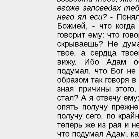
егоже заповедах теб
него ял еси?
- Понял
Божией, - что когда
говорит ему: что гово
скрываешь? Не дума
твое, а сердца тво
вижу. Ибо Адам об
подумал, что Бог не 
образом так говоря в с
зная причины этого,
стал? А я отвечу ему
опять получу прежне
получу сего, по край
теперь же из рая и н
что подумал Адам, ка