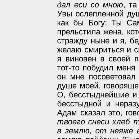
дал еси со мною
, та
Увы ослепленной душе
как бы Богу: Ты Са
прельстила жена, ко
стражду ныне и я, бе
желаю смириться и ск
я виновен в своей п
тот-то побудил меня 
он мне посоветовал
душе моей, говорящей
О, бесстыднейшие и
бесстыдной и неразу
Адам сказал это, гов
твоего снеси хлеб 
в землю, от неяже в