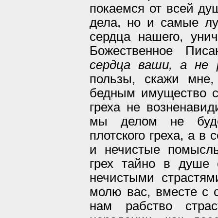
покаемся от всей ду
дела, но и самые л
сердца нашего, уни
Божественное Писа
сердца ваши, а не
пользы, скажи мне
бедным имущество св
греха не возненавид
мы делом не буде
плотского греха, а в
и нечистые помысл
грех тайно в душе
нечистыми страстя
молю вас, вместе с 
нам рабство стра