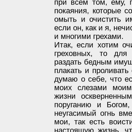
при всем том, ему, 
покаяния, которые с
омыть и очистить им
если он, как и я, неч
и многими грехами.
Итак, если хотим оч
греховных, то для 
раздать бедным имущ
плакать и проливать 
думаю о себе, что е
моих слезами моим
жизни оскверненным
поруганию и Богом,
неугасимый огнь вме
мои, так есть воист
настоящую жизнь, чт