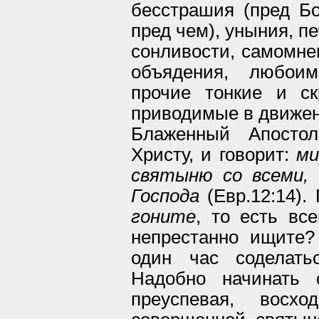
бесстрашия (пред Бо
пред чем), уныния, п
сонливости, самомнен
объядения, любоим
прочие тонкие и ск
приводимые в движе
Блаженный Апостол
Христу, и говорит:
ми
святыню со всеми,
Господа
(Евр.12:14).
гоните
, то есть вс
непрестанно ищите?
один час соделать
Надобно начинать 
преуспевая, вос