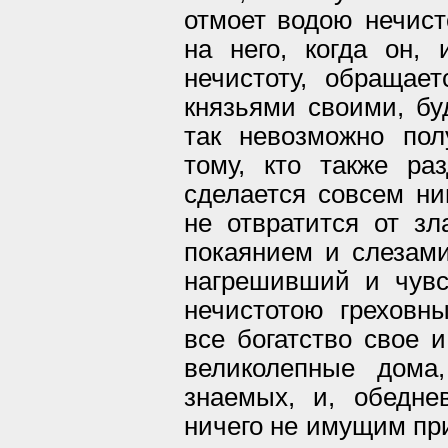
отмоет водою нечист
на него, когда он,
нечистоту, обращае
князьями своими, бу
так невозможно пол
тому, кто также ра
сделается совсем ни
не отвратится от з
покаянием и слезами
нагрешивший и чув
нечистотою греховн
все богатство свое и
великолепные дома
знаемых, и, обедн
ничего не имущим при