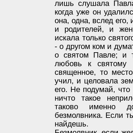
лишь слушала Павла
когда уже он удалилс
она, одна, вслед его, 
и родителей, и жен
искала только свято
- о другом ком и дума
о святом Павле; и 
любовь к святому 
священное, то место
учил, и целовала зем
его. Не подумай, что 
ничто такое неприл
таково именно 
безмолвника. Если ты
найдешь.
Безмолвник, если жел