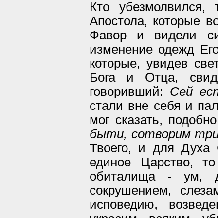
Кто убезмолвился, 
Апостола, которые в
Фавор и видели си
изменение одежд Его
которые, увидев све
Бога и Отца, свид
говоривший:
Сей ес
стали вне себя и пал
мог сказать, подобн
быти, сотворим три
Твоего, и для Духа 
единое Царство, т
обиталища - ум, 
сокрушением, слеза
исповедию, возвед