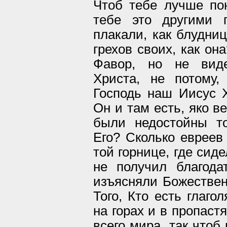
Чтоб тебе лучше пон
тебе это другими 
плакали, как блудни
грехов своих, как он
Фавор, но не виде
Христа, не потому
Господь наш Иисус Х
Он и там есть, яко в
были недостойны то
Его? Сколько евреев
той горнице, где сид
не получил благода
изъясняли Божествен
Того, Кто есть глаго
на горах и в пропаст
всего мира, так чтоб