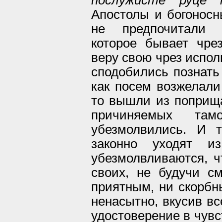
Апостолы и богоносн
не предпочитали б
которое бывает чре
веру свою чрез испол
сподобились познать 
как посем возжелали
то вышли из поприща
причиняемых та
убезмолвились. И 
законно уходят 
убезмолвливаются, ч
своих, не будучи 
приятным, ни скорбн
ненасытно, вкусив вс
удостоверение в чувст