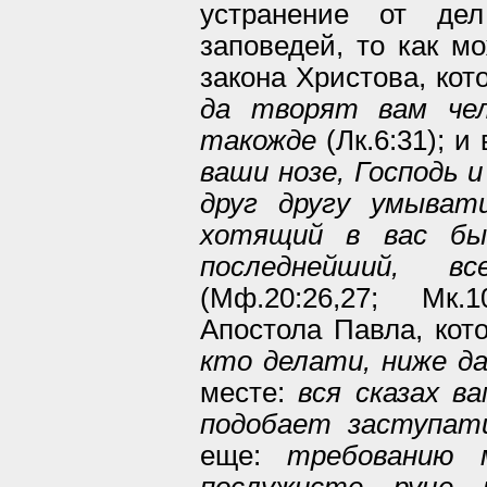
устранение от де
заповедей, то как м
закона Христова, кот
да творят вам че
такожде
(Лк.6:31); и
ваши нозе, Господь 
друг другу умыват
хотящий в вас бы
последнейший, 
(Мф.20:26,27; Мк.
Апостола Павла, кот
кто делати, ниже д
месте:
вся сказах в
подобает заступат
еще:
требованию
послужисте руце 