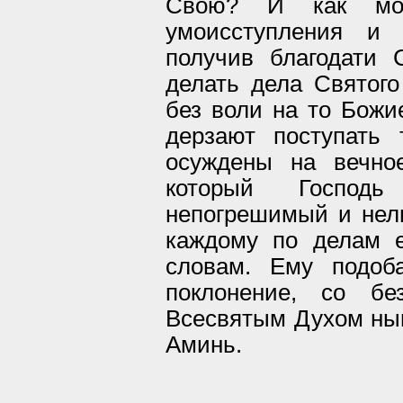
Свою? И как мож
умоисступления и 
получив благодати 
делать дела Святого
без воли на то Божи
дерзают поступать 
осуждены на вечно
который Господ
непогрешимый и нел
каждому по делам 
словам. Ему подоб
поклонение, со б
Всесвятым Духом ныне
Аминь.