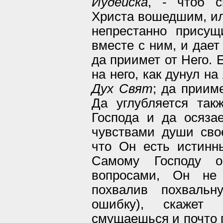
Иудейска
, - чтоб с
Христа вошедшим, или
непрестанно присущ
вместе с ним, и дает
да приимет от Него. 
на него, как дунул н
Дух Свят
; да приим
Да углубляется так
Господа и да осяза
чувствами души свое
что Он есть истинн
Самому Господу 
вопросами, Он не 
похвалив похвальн
ошибку), скажет
смущаешься и почто 