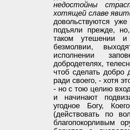
недостойны страс
хотящей славе явити
довольствуются уже
подъяли прежде, но
таком утешении и
безмолвии, выхо
исполнении зап
добродетелях, телесн
чтоб сделать добро 
ради своего, - хотя эт
- но с тою целию вхо
и начинают подвиз
угодное Богу, Ко
(действовать по во
благопокорливым о