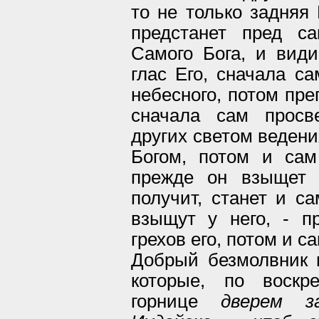
то не только задняя 
предстанет пред с
Самого Бога, и вид
глас Его, сначала с
небесного, потом пре
сначала сам просв
других светом ведени
Богом, потом и сам
прежде он взыщет 
получит, станет и с
взыщут у него, - п
грехов его, потом и с
Добрый безмолвник п
которые, по воскр
горнице
дверем з