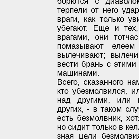
борются с диаволо
терпели от него уда
враги, как только ув
убегают. Еще и тех
врагами, они тотча
помазывают елеем
вылечивают; вылечи
вести брань с этими
машинами.
Всего, сказанного на
кто убезмолвился, ил
над другими, или 
других, - в таком сл
есть безмолвник, хот
но сидит только в ке
зная цели безмолвия