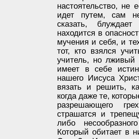
настоятельство, не е
идет путем, сам н
сказать, блуждае
находится в опасност
мучения и себя, и те
тот, кто взялся учи
учитель, но лживый 
имеет в себе истин
нашего Иисуса Христ
вязать и решить, к
когда даже те, котор
разрешающего гре
страшатся и трепещу
либо несообразног
Который обитает в н