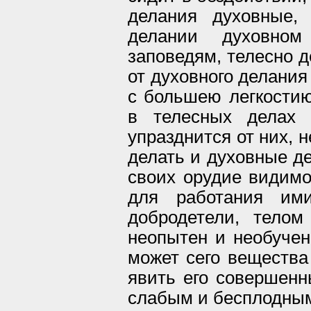
делания духовные,
делании духовно
заповедям, телесно д
от духовного делания
с большею легкостию
в телесных делах п
упразднится от них, 
делать и духовные де
своих орудие видимо
для работания им
добродетели, тело
неопытен и необучен
может сего вещества
явить его совершенн
слабым и бесплодны