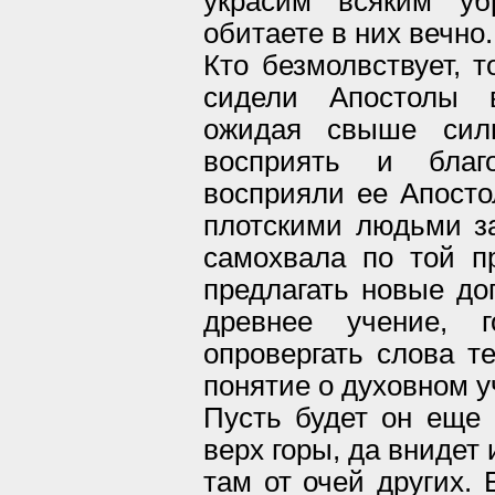
украсим всяким уб
обитаете в них вечно.
Кто безмолвствует, т
сидели Апостолы в
ожидая свыше сил
восприять и благ
восприяли ее Апосто
плотскими людьми за
самохвала по той пр
предлагать новые дог
древнее учение, 
опровергать слова т
понятие о духовном у
Пусть будет он еще 
верх горы, да внидет 
там от очей других. 