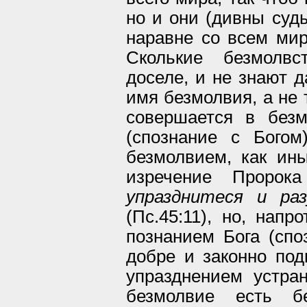
но и они (дивны суды
наравне со всем ми
Сколькие безмолвс
доселе, и не знают д
имя безмолвия, а не 
совершается в без
(спознание с Бого
безмолвием, как ин
изречение Пророка
упразднитеся и ра
(Пс.45:11), но, напр
познанием Бога (спо
добре и законно под
упразднением устра
безмолвие есть бе