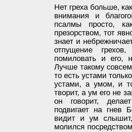
Нет греха больше, ка
внимания и благого
псалмы просто, ка
презорством, тот явно
знает и небрежничает
отпущение грехов
помиловать и его, н
Лучше такому совсем 
то есть устами тольк
устами, а умом, и т
творит, а ум его не з
он говорит, делае
подвигает на гнев Б
видит и ум слышит,
молился посредством 