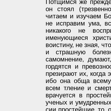
Потщимся же прежде 
он стоял (трезвенн
читаем и изучаем Б
не исправим ума, в
никакого не воспр
именующиеся христ
воистину, не зная, чт
и страшную болез
самомнение, думают
гордятся и превозн
презирают их, когда 
ибо она обща всему
всем тление и смерт
врачуется в просте
ученых и умудренных
сии простейшие, то, 