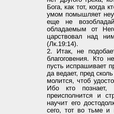
Бога, как тот, когда 
умом помышляет неу
еще не возоблада
обладаемым от Него
царствовал над ним
(Лк.19:14).
2. Итак, не подоба
благоговения. Кто н
пусть испрашивает пр
да ведает, пред скол
молится, чтоб удосто
Ибо кто познает, 
преисполнится и ст
научит его достодол
сего, тот во тьме и