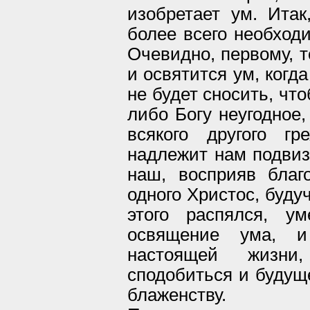
изобретает ум. Итак
более всего необход
Очевидно, первому, т
и освятится ум, когд
не будет сносить, чт
либо Богу неугодное,
всякого другого гр
надлежит нам подвиз
наш, восприяв благ
одного Христос, буду
этого распялся, у
освящение ума, и
настоящей жизни
сподобиться и будуще
блаженству.