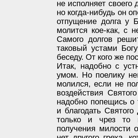
не исполняет своего 
но когда-нибудь он о
отпущение долга у Б
молится кое-как, с н
Самого долгов реши
таковый устами Богу
беседу. От кого же п
Итак, надобно с ус
умом. Но поелику не
молился, если не по
воздействия Святого
надобно попещись о 
и благодать Святого
только и чрез то 
получения милости от
нет другого греха, к