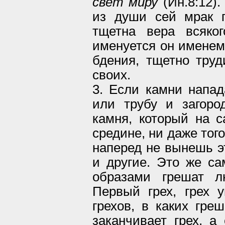
свет миру
(Ин.8:12).
из души сей мрак п
тщетна вера всяког
именуется он именем
бдения, тщетно труд
своих.
3. Если камни напад
или трубу и загоро
камня, который на с
средине, ни даже того
наперед не вынешь эт
и другие. Это же с
образами грешат л
Первый грех, грех 
грехов, в каких гре
заканчивает грех, а