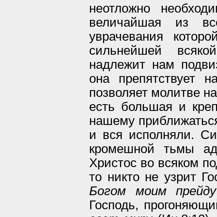
неотложно необход
величайшая из вс
уврачевания которо
сильнейшей всяко
надлежит нам подви
она препятствует н
позволяет молитве на
есть большая и креп
нашему приближаться 
и вся исполняли. С
кромешной тьмы адс
Христос во всяком п
то никто не узрит Го
Богом моим прейд
Господь, прогоняющи