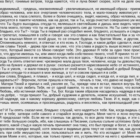
а бегут, гонимые ветром, тогда кажется, что и луна бежит скорее, хотя на деле о
 недвижимый, - грядешь, неизменяемый - увеличиваешься, не имеющий образа - прием
раз человека, или все очертание человеческого тела, и мало-помалу живописует его
ловека, но глаза слепого, более и более очищаясь, видят, наконец, образ человека, к
и рисуется в памяти человека, как на доске, так и Ты, когда очистил совершенно ум м
 что Ты будто выходишь откуда-то, являешься светлейшим и даешь мне видеть черты
 тела моего, потому что ты не дал мне уразуметь сие до точности. Но Ты сиял чрезм
 Владыко, кто Ты? - тогда Ты в первый раз сподобил меня, блудного, услышать и сладч
трепетал, помышляя в себе и говоря: как это славно и как блистательно! Как и за что
ак ты взыскал Меня от всей души, то се отныне будешь ты братом Моим, и другом,
Опомнившись немного, я отвечал: и кто есмь я, Господи, и какое добро сделал я, ок
м славы Твоей, - держа при сем на уме, что эта слава и радость выше всякого ума?
ятого, Который вместе со Мною говорит тебе. Это даровал Я тебе за одно твое прои
 что другое имеешь ты, или имел когда-либо собственно твоего, чтоб Я принял то от 
шь совершенного и не можешь получить его все здесь. - Когда я сказал на это: Госп
Тогда Ты опять ответил мне: чрезмерно мала душа твоя, человече, когда ты довольств
небо на бумаге и держал ее в руках: сколько разнится нарисованное небо от истинного
л Ты и умолк, - и мало-помалу скрылся от очей моих Ты, сладчайший и добрый Влады
ришел откуда-то и вошел в мое жилище, а тут и совсем пришел я в себя.
и слова, Владыко, я плакал, - и когда шел, и когда сидел, и когда ел, и когда пил, 
радоваться? - Впрочем, потом пришла и печаль, - печаль о том, что давно не видел Те
Матери Твоей и припал к ней, умоляя ее, Ты, прежде чем я встал, явился внутрь бед
ремени я стал любить Тебя, не от одной памяти, то есть не от того только, что вспо
 Любовь, ибо истинная любовь - Ты, Бог. Когда таким образом насадилась надежда в в
ла добре, - тогда пришел Ты, добрый художник и делатель, ножом искушений, то ест
й надежде, как к какому корешку древесному, святую любовь Твою. И я, видя, как 
ее учишь меня, осияваешь и просвещаешь, радуюсь и веселюсь, как превзошедший уже 
ее? И Ты опять сказал мне, Владыко: слушай, чего надеяться тебе. Как, когда видишь 
ет в тебе; затвори себя самого и старайся всегда видеть Меня чисто и ясно внутрь
предсказал тебе. Если же не станешь так делать, то все дела твои и труды, и эти с
т тебе большую скорбь, ибо, как слышишь в Писании,
сильнии сильне истязани буд
оего, какой стыд и какую печаль причиняет она тому, кто был прежде и богат, и славе
духовном порядке вещей, хотя земные и видимые дела текут не совсем так, как дух
жать при себе имущество свое, пользоваться им и жить. Но кто испадает от Моей 
рагам Моим и его, которые, как только примут его, устремляются на него с крайним н