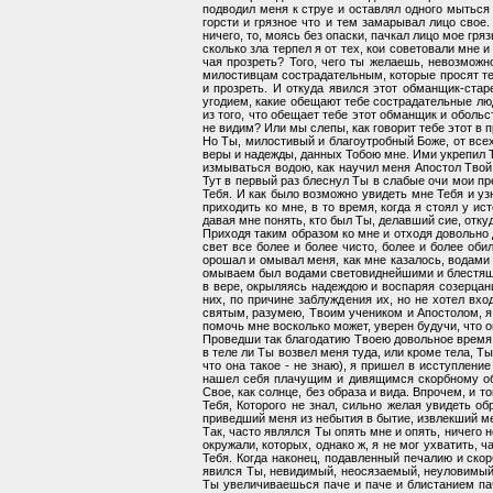
подводил меня к струе и оставлял одного мыться 
горсти и грязное что и тем замарывал лицо свое.
ничего, то, моясь без опаски, пачкал лицо мое гря
сколько зла терпел я от тех, кои советовали мне
чая прозреть? Того, чего ты желаешь, невозможн
милостивцам сострадательным, которые просят теб
и прозреть. И откуда явился этот обманщик-ста
угодием, какие обещают тебе сострадательные лю
из того, что обещает тебе этот обманщик и обольс
не видим? Или мы слепы, как говорит тебе этот в 
Но Ты, милостивый и благоутробный Боже, от все
веры и надежды, данных Тобою мне. Ими укрепил Ты
измываться водою, как научил меня Апостол Твой и
Тут в первый раз блеснул Ты в слабые очи мои пре
Тебя. И как было возможно увидеть мне Тебя и уз
приходить ко мне, в то время, когда я стоял у ис
давая мне понять, кто был Ты, делавший сие, откуд
Приходя таким образом ко мне и отходя довольно
свет все более и более чисто, более и более об
орошал и омывал меня, как мне казалось, водами 
омываем был водами световиднейшими и блестящими
в вере, окрыляясь надеждою и воспаряя созерцан
них, по причине заблуждения их, но не хотел вх
святым, разумею, Твоим учеником и Апостолом, я б
помочь мне восколько может, уверен будучи, что он
Проведши так благодатию Твоею довольное время, 
в теле ли Ты возвел меня туда, или кроме тела, Т
что она такое - не знаю), я пришел в исступлени
нашел себя плачущим и дивящимся скорбному обни
Свое, как солнце, без образа и вида. Впрочем, и т
Тебя, Которого не знал, сильно желая увидеть об
приведший меня из небытия в бытие, извлекший ме
Так, часто являлся Ты опять мне и опять, ничего 
окружали, которых, однако ж, я не мог ухватить, 
Тебя. Когда наконец, подавленный печалию и скор
явился Ты, невидимый, неосязаемый, неуловимый.
Ты увеличиваешься паче и паче и блистанием па