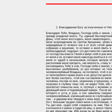
1. Благодарение Богу за полученные от Нег
Благодарю Тебя, Владыко, Господи неба и земли,
прежде рождения моего, Ты, единый бессмертный
Девы, чтоб меня воссоздать, меня оживотворить, 
меня возрождением во святом Крещении, облек м
невредимым от всякого зла и от всех сетей диа
избранию и решению, то оставил и меня явить в
неблагодарный, подумал, что достоинство самовла
от господства власти Твоей и вверг себя в ров мн
от меня и не оставил меня навсегда валяться в э
меня от царей и начальников, которые желали о
расположив меня презреть, как мерзость, славу и 
(исповедаюсь Тебе в сем, Господи неба и земли), о
мысленных разбойников, из рук которых не тол
человеколюбивый Владыка, не потерпел, чтоб я ос
от непотребного нрава моего и не допустил долгое
мог более смотреть, чтоб они составляли из меня
человека, послав ко мне, окаянному и грешному, 
погружен в глубину тины той, не видел Тебя, ибо
просветил помыслы мои, и, потянув с великим ус
держащий меня и поднимающий наверх. После же то
которого и уста, и уши, и очи завалены скверн
человеколюбивый, извлекший меня из глубочайшего 
там, - и даровав мне твердую к нему веру, удалилс
Он с большим трудом повел меня к источникам, то
Ты дал мне, нудил себя следовать за ним. При э
спотыкался о камни и падал во рвы, и много терп
из них проходил так. Ибо когда он не брал меня з