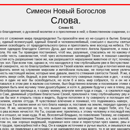
Симеон Новый Богослов
Слова.
Слово 91
о благодеяния; о духовной молитве и о преспеянии в ней; о божественном озарении, о
 что от сложения мира предопределил Ты произойти мне из не-сущего в бытие. Благо
, единый всемогущий, единый благий и человеколюбивый, снисшел с высоты святыя
меня освободить от прародительского греха и приготовить мне восход на небеса. По
еня одеждою благодати Святого Духа, дал мне светлого Ангела Хранителя, и пока
вола. Но как Ты праведно постановил, чтоб мы, разумные, спасались не по какому
 себе честь самовластия, чтоб чрез исполнение заповедей Твоих я показал самопр
стия есть разрешение такое же, как разрешается неразумное животное от пут; почему,
огих зол. При всем том, однако ж, что находился в том глубочайшем рве в бесчувстви
той скверноте, но по благоутробию милости Твоей извлек меня оттуда и почтил меня
братить меня на служение мирским и житейским пользам, не попустив меня увлечь
честь настоящей жизни, которые мне давали, вместо стяжания святости Твоей. Я же, 
пять вверг себя, бедный, в ров тинный и нечистоту скверных помыслов и дел, - и когд
ько я один не мог бы освободиться, но если б и весь мир собрался, то и он не 
тавался в этом рве в жалком состоянии, был бедственно влачим и посмеваем этими 
 время быть мне мучиму теми душегубцами; и хотя я, держим будучи у них в плену, ра
 безобразные зрелища и, к сраму моему, влачили меня туда и сюда, - а сжалился надо
но Сам, движимый утробами благостыни Своей, преклонил к тому глубочайшему рву и
 как бы мог я открыть глаза и видеть, будучи потоплен в ту скверноту и поглощен ею
илием, извлек оттуда. Я чувствовал влечение и понимал, что поднимаюсь наверх, 
го как Ты извлек меня из того блата наверх и, поставив на землю, передал одному р
отою. Я же, несмотря на то, что вышел на землю, все еще не видел Тебя, кто Ты;
рва всяких нечистот. Но Ты, сказав мне: прилепись к этому человеку и последуй ему
я и отошел, не знаю куда. Я же, Всесвятый Владыко, по повелению Твоему, не озираясь
 есть к Божественным Писаниям и божественным заповедям Твоим, а я, как слепой, 
том он, как хорошо видевший, поднимал ноги свои и переступал чрез камни, рвы и
ел трудов, прискорбностей и бед. Он в каждом источнике и ручье мылся, и омывался к
а руку, не привлекал к источнику и не направлял рук ума моего, то я не мог находить