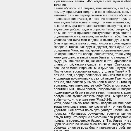
чувственных вещах. Ибо когда сияет луна и облак
течения.
Таким образом, о Владыка, мне казалось, что Ты,
помалу привыкает видеть и ясно обнимать весь об
изменяется и не переделывается в глазах образ че
человека в сих глазах, и чрез них проходит в ум 
мой видел Тебя яснее и чище, то мне и казалось,
вышел из мира сего, мне кажется, скажу так, и из
видевшем добре. Когда я спросил Тебя, говоря: о,
со мною, что я пришел в исступление, изумлялся и 
соделавшийся человеком, по любви к тебе. Так к
иссякла вся сила моя и едва не вышла душа моя. 
благ и делаешь меня соучастником и сонаследнико
говорю с тобою, как друг с другом, чрез Духа Св
созданный Мною нагим, кроме произволения своего,
не отрешишься ты совершенно от тела, то не увиди
меня довольно в такой славе быть и по смерти. - 
будущим, похоже на то, как если б кто нарисовал 
слава от той, какую видишь ты теперь. Сие сказа
отошел от меня. Впрочем, мне думалось, будто я п
После сего, воспоминая красоту славы Твоей и Тво
познал Тебя, Творца всяческих. Да и как мог я не 
я однажды приложиться к святой иконе Пречистой 
познал, что воистину имею Тебя в себе. С того в
воистину, что имею внутрь себя Тебя, ипостасную
собственным Твоим светом, вкоренилась и возрос
поднявшихся было высоко вверх, и привил к едино
всегда, или, лучше сказать, видя, как Ты чрез н
видит кто, что и уповает
(Рим.8:24).
Итак, если я имею Тебя, чего и надеяться мне бол
тогда смотришь вниз, так разумей и то, что быва
удостоишься потом по смерти увидеть Меня, как Я 
послужат к большему осуждению твоему и причиня
стыда тому, кто беден с самого начала рождения св
пришел в совершенную бедность. Так бывает и в 
царя земного по какой-либо причине могут удер
обнажается он от всех благ и предается в рабы в
его ко Мне.