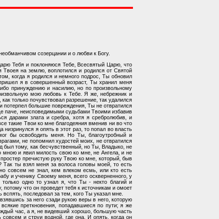
 необманчивом созерцании и о любви к Богу.
дарю Тебя и поклоняюся Тебе, Всесвятый Царю, что
 Твоея на землю, воплотился и родился от Святой
том, когда я родился и немного подрос, Ты обновил
 пришел я в совершенный возраст, Ты хранил меня
-либо принуждению и насилию, но по произвольному
оизвольную мою любовь к Тебе. Я же, небрежник и
 как только почувствовал разрешение, так удалился
и и потерпел большие повреждения, Ты не отвратился
 еще паче, неисповедимыми судьбами Твоими избавив
ся дарами злата и сребра, хотя я сребролюбив, и
все такие Твои ко мне благодеяния вменив ни во что
а низринулся я опять в этот раз, то попал во власть
мог бы освободить меня. Но Ты, благоутробный и
врагами, не попомнил худостей моих, не отвратился
д был тому, как бесчувственный, но Ты, Владыко, не
 мною и явил милость свою ко мне, не Ангела, и не
 простер пречистую руку Твою ко мне, который, быв
? Так ты взял меня за волоса головы моей, то есть
но совсем не знал, кем влеком есмь, или кто есть
абу и ученику Своему меня, всего оскверненного, у
 только одно то узнал я, что Ты - некто благий и
, потому что он проведет тебя к источникам и омоет
 вспять, последовал за тем, кого Ты указал мне.
взявшись за него сзади рукою веры в него, которую
 всякие преткновения, попадавшиеся по пути; я же
аждый час, а я, не видевший хорошо, большую часть
 совсем и струи водной, где она. И опять, когда он