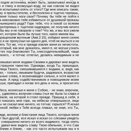
 подле источника, может быть, захватывал иногда в
ю и глину и возмущал воду, но как совсем не видел
 я испытывал опять от этого? Где мне описать также,
ку и прельстителю, и бесполезно и тщетно терпишь,
веня только ноги свои? Почему бы тебе не пойти к
на невозможно тебе избавиться от душевной проказы
нынешнего рода? Горе тебе, что и покой со всяким
протерпишь с тщетною надеждою, не получив ничего
 бы мы и не говорили о том? Что же, и мы все ужели
нет, которое было бы лучше того, какое имеем мы.
звращением мутным
(Авв.2:15), избавил меня силою
о и не пропускал ни одного дня, чтоб не мыться и не
ять Тот же, что и прежде извлек меня из нечистоты.
который, как мне думалось, имел я, не могши узнать
С тех пор благоволил Ты, снисходительнейший, чаще
Твоего, - и тотчас отлетал, делаясь невидимым и не
е омывал меня водами Своими и даровал мне видеть
 страшное таинство. Однажды, когда Ты, пришедши,
лица Твоего, смешивавшиеся с водами, и, видя, как
л, - только, омываем будучи, радовался, возрастая
ные слова, я возненавидел сильно, и хотя жалел о
редным. А пред содейственником и помощником моим
ши, припадал к ногам его день и ночь, и просил его
еса, вознесши и меня с Собою, - не знаю, впрочем,
с, удивляясь величию славы (чья же была та слава и
емле, на которой я стоял прежде. Пришед в себя, я
 показать мне горе, на небесах отверзшихся, лице
Ты не сказал мне ничего, но тотчас скрылся? Я искал
нной любви к Тебе всегда плакал, не зная, кто Ты,
ежде, молнии и блистания лица Твоего, которые меня
от был другой, все искал и искал со слезами увидеть
 совершенно ничего из всего видимого; тогда опять
 давал мне видеть славу Твою обильнее, и что Сам
лиже и ближе, - как это часто испытываем мы и в