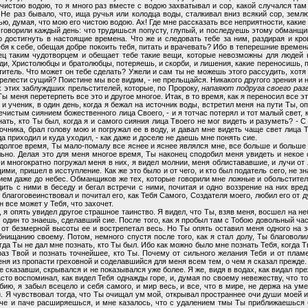
чистою водою, то я много раз вместе с водою захватывал и сор, какой случался там
 Не раз бывало, что, ища ручья или колодца воды, сталкивал вниз всякий сор, земл
зью, думая, что мою его чистою водою. Ах! Где мне рассказать все неприятности, какие
 и говорили каждый день: что трудишься попусту, глупый, и последуешь этому обманщи
о достигнуть в настоящие времена. Что же и следовать тебе за ним, раздирая и кро
я к себе, обещая добре покоить тебя, питать и врачевать? Ибо в теперешние време
рец таким чудотворцем и обещает тебе такие вещи, которые невозможны для людей 
ди, Христолюбцы и братолюбцы, потеряешь, и скорби, и лишения, какие переносишь, 
титель. Что может он тебе сделать? Ужели и сам ты не можешь этого рассудить, хотя
прелести сущий? Поистине мы все видим, - не прельщайся. Никакого другого зрения и 
х этих заблуждших прельстителей, которые, по Пророку,
напаяют подруга своего ра
 меня перетерпеть все это и другое многое. Итак, в то время, как я переносил все эт
 ученик, в один день, когда я бежал на источник воды, встретил меня на пути Ты, оп
чистым сиянием божественного лица Своего, - и я тотчас потерял и тот малый свет, 
нать, кто Ты был, когда я и самого сияния лица Твоего не мог видеть и разуметь? - 
точника, брал голову мою и погружал ее в воду, и давал мне видеть чаще свет лица 
а приходил и куда уходил, - как даже и доселе не даешь мне понять сие.
 долгое время, Ты мало-помалу все яснее и яснее являлся мне, все больше и больш
ильно. Делая это для меня многое время, Ты наконец сподобил меня увидеть и некое
и многократно погружал меня в них, я видел молнии, меня облистававшие, и лучи от 
, пришел в исступление. Как же это было и от чего, и кто был податель сего, не зна
ием даже до небес. Обманщиков же тех, которые говорили мне ложные и обольститель
одить с ними в беседу и бегал встречи с ними, почитая и одно воззрение на них в
лагоговеинствовал и почитал его, как Тебя Самого, Создателя моего, любил его от ду
 все может у Тебя, что захочет.
я опять увидел другое страшное таинство. Я видел, что Ты, взяв меня, восшел на неб
ы один то знаешь, сделавший сие. После того, как я пробыл там с Тобою довольный ча
е от безмерной высоты ее и вострепетал весь. Но Ты опять оставил меня одного на з
щанию своему. Потом, немного спустя после того, как я стал долу, Ты благоволил
огда Ты не дал мне познать, кто Ты был. Ибо как можно было мне познать Тебя, когда 
раз Твой и познать точнейшее, кто Ты. Почему от сильного желания Тебя и от пламе
ня из пропасти греховной и соделавшийся для меня всем тем, о чем я сказал прежде.
не сказавши, скрывался и не показывался уже более. Я же, видя в водах, как видал пр
часто воспоминал, как видел Тебя однажды горе, и, думая по своему невежеству, что т
бию, я забыл всецело и себя самого, и мир весь, и все, что в мире, не держа на уме
 Я чувствовал тогда, что Ты очищал ум мой, открывал пространнее очи души моей и
че и паче расширяешься, и мне казалось, что с удалением тмы Ты приближаешься б