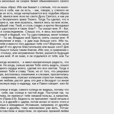
на нисколько не скорее бежит обыкновенного своего
лешь образ. Ибо как бывает с слепым, что он мало-
 в себе, как он есть, - как, говорю, у слепого не
ак он есть, когда начертывается все подобие образа
ой, явился мне ясно во свете Духа Святого, и как ум
 беззрачного зрака Твоего. Тогда Ты сделал, что я
ерно и, как мне казалось, явился весь во мне всем,
айший глас Твой, и столь сладко и кротко беседовал
 удостоился я таких благ? - Ты сказал мне: Я - Бог,
 и сонаследником. Слыша это, я весь вострепетал,
аянный и бедный, что Ты удостоиваешь меня толиких
 - Ты же, Владыко мой Христе, опять сказал мне: Я
зволение и веру, - и дам еще больше сего. Ибо ты,
тебя и вместо того даровал тебе это? Впрочем, если
оди! И что другое блистательнее или выше сего? Для
уешься только таким благом. Ибо оно, в сравнении с
, столько, или несравненно более, разнится будущая
ка мой. И не знаю, я ли отдалился от тебя, или Ты
и когда молился, - и имел неизреченную радость, что
бя. Но когда, сильно желая Тебя опять видеть, пошел
ного сердца моего, сделав его все светом. Тогда я
минал Тебя и славу Твою, но от того, что уверовал
ере, воспоилась покаянием и слезами, просветилась
ь смирением, отрезал излишние отростки помыслов,
сия любовь растет день ото дня и беседует со мною
всякую веру и надежду, как и Павел говорит:
еже бо
солнце в воде, самого солнца не видишь, потому что
 себя, как солнце в чистой воде. Поступая так, ты
лова, не принесут тебе никакой пользы, а напротив,
ут
(Прем.6:6). Бедность не причиняет такой печали и
н, и в дружбе с царем, потом испал от всего этого и
овные и невидимые. Испавшие, например, от дружбы
любви и дружбы, тому невозможно уже жить. Тотчас
еистовством и зверством, по причине прежней любви