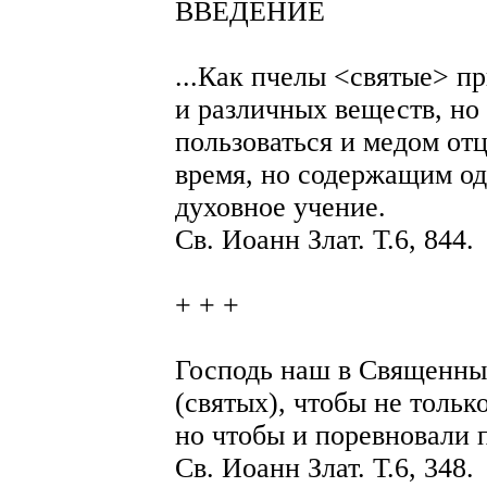
ВВЕДЕНИЕ
...Как пчелы <святые> п
и различных веществ, но 
пользоваться и медом от
время, но содержащим одн
духовное учение.
Св. Иоанн Злат. Т.6, 844.
+ + +
Господь наш в Священны
(святых), чтобы не тольк
но чтобы и поревновали 
Св. Иоанн Злат. Т.6, 348.