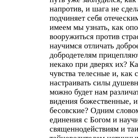
напротив, и шага не сдела
подчиняет себя отечески
имеем мы узнать, как оп
вооружиться против страс
научимся отличать доброе
добродетелям прицепляют
некако при дверях их? К
чувства телесные и, как 
настраивать силы душевн
можно будет нам различа
видения божественные, и
бесовские? Одним словом
единения с Богом и науч
священнодействиям и таи