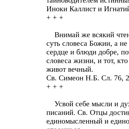
тайноводителем истинны
Иноки Каллист и Игнатий.
+ + +
Внимай же всякий чтени
суть словеса Божии, а не
сердце и блюди добре, п
словеса жизни, и тот, кто
живот вечный.
Св. Симеон Н.Б. Сл. 76, 2
+ + +
Усвой себе мысли и дух
писаний. Св. Отцы дости
единомысленный и едино