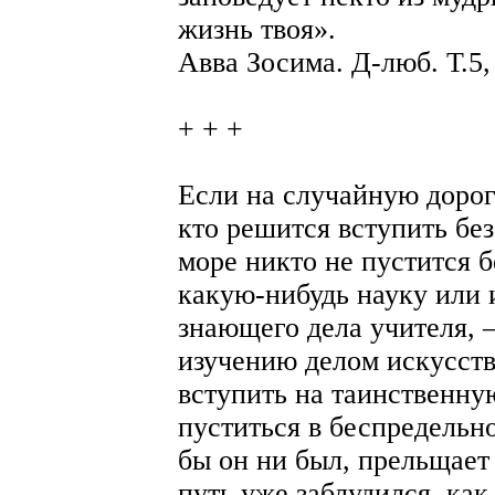
жизнь твоя».
Авва Зосима. Д-люб. Т.5,
+ + +
Если на случайную дорог
кто решится вступить без
море никто не пустится б
какую-нибудь науку или и
знающего дела учителя, 
изучению делом искусств
вступить на таинственну
пуститься в беспредельно
бы он ни был, прельщает 
путь уже заблудился, ка