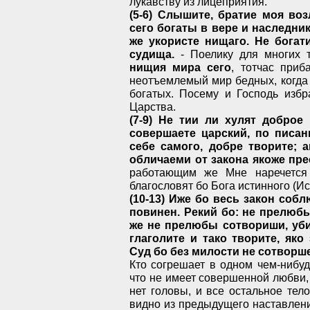
лукавству из лицеприятия.
(5-6) Слышите, братие моя во
сего богаты в вере и наследн
же укористе нищаго. Не богат
судища.
- Поелику для многих т
нищия мира сего
, тотчас приб
неотъемлемый мир бедных, когда 
богатых. Посему и Господь избр
Царства.
(7-9) Не тии ли хулят добро
совершаете царский, по писа
себе самого, добре творите; а
обличаеми от закона якоже пр
работающим же Мне наречется 
благословят бо Бога истинного (Ис.
(10-13) Иже бо весь закон соб
повинен. Рекий бо: не прелюбы
же не прелюбы сотвориши, уби
глаголите и тако творите, як
Суд бо без милости не сотворше
Кто согрешает в одном чем-нибуд
что не имеет совершенной любви, 
нет головы, и все остальное тело
видно из предыдущего наставлени