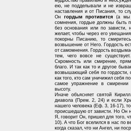
ею, не подделывали и не извращ
наставления и от Писания, то с
Он
гордым противится
(а мы 
сомнения, гордые должны быть п
без основания или по зависти, 
желает, чтобы через его увещания
покорны Писанию, то смиритесь
возвышение от Него. Гордость ес
от самомнения. Гордость воздыма
тем, чего вовсе не существует
Скромность или смирение, прям
благо. И так как то и другое быв
возвышающий себя по гордости, о
как того, кто сам уничижил себя п
самое упражнение в смирении 
высоту.
Иначе объясняет святой Кирилл
диавола (Прем. 2, 24) и если Хр
нашего человека (Еф. 3, 16-17), т
происшедшую от зависти. Но Он не
Я, говорит Он, пришел для того, ч
10). А что Бог вселился в нас по 
когда сказал, что ни Ангел, ни пос