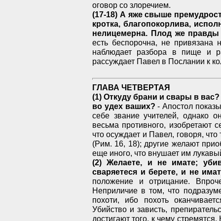
оговор со злоречием.
(17-18) А яже свыше премудрост
кротка, благопокорлива, испол
нелицемерна. Плод же правды
есть беспорочна, не привязана 
наблюдает разбора в пище и р
рассуждает Павел в Послании к к
ГЛАВА ЧЕТВЕРТАЯ
(1) Откуду брани и свары в вас
во удех ваших?
- Апостол показы
себе звание учителей, однако о
весьма противного, изобретают с
что осуждает и Павел, говоря, что
(Рим. 16, 18); другие желают при
еще иного, что внушает им лукавы
(2) Желаете, и не имате; уби
сваряетеся и берете, и не имат
положение и отрицание. Впроч
Неприличие в том, что подразум
похоти, ибо похоть оканчиваетс
Убийство и зависть, препиратель
достигают того, к чему стремятся.