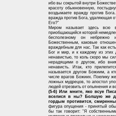
ибо вы сокрытой внутри Божестве
красоту обыкновенную, постыдн
воздымаете вражду против Бога.
вражда против Бога, удаляющая 
Его?"
Миром называет здесь всю в
приобщающийся которой немедленн
бесполезному он небрежно и
Божественным, каковые отноше
враждебным для нас. Так как ест
Бог и мир, и к каждому из этих
ненавистью, то коль скоро мы си
нерадящими о другом, ибо вни
ненависть. Итак, кто прилепит
называется другом Божиим, а кт
числе врагов Божиих. Поелику же
ложных мудрецов, то апостол упо
людей отрезвить от опьянения и во
(5-6) Или мните, яко всуе Пис
вселися в ны? Болшую же дае
гордым противится, смиренны
фигура опущения - принятый обы
бы так говорит: "Я собственным
мудростью правильно и неосужден