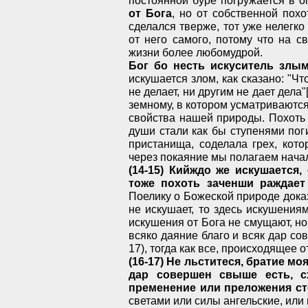
от Бога
, но от собственной пох
сделался тверже, тот уже нелегк
от него самого, потому что на с
жизни более любомудрой.
Бог бо несть искуситель злым
искушается злом, как сказано: "Ч
не делает, ни другим не дает дела"
земному, в котором усматриваютс
свойства нашей природы. Похоть
души стали как бы ступенями пог
пристанища, соделала грех, кот
через покаяние мы полагаем нача
(14-15) Кийждо же искушается
тоже похоть заченши раждает 
Поелику о Божеской природе доказ
не искушает, то здесь искушени
искушения от Бога не смущают, но
всяко даяние благо и всяк дар сов
17), тогда как все, происходящее 
(16-17) Не льститеся, братие м
дар совершен свыше есть, с
пременение или преложения ст
светами или силы ангельские, ил