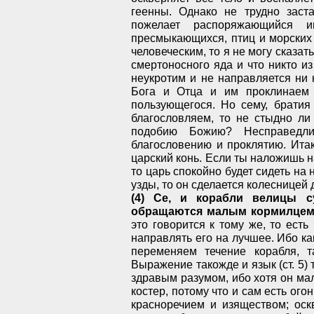
геенны. Однако не трудно заста
пожелает распоряжающийся и
пресмыкающихся, птиц и морских
человеческим, то я не могу сказат
смертоносного яда и что никто из
неукротим и не направляется ни 
Бога и Отца и им проклинаем 
пользующегося. Но сему, братия
благословляем, то не стыдно ли
подобию Божию? Несправедл
благословению и проклятию. Итак
царский конь. Если ты наложишь н
то царь спокойно будет сидеть на 
узды, то он сделается колесницей 
(4) Се, и корабли велицы с
обращаются малым кормилцем,
это говорится к тому же, то есть
направлять его на лучшее. Ибо к
переменяем течение корабля, 
Выражение такожде и язык (ст. 5) 
здравым разумом, ибо хотя он мал
костер, потому что и сам есть ог
красноречием и изяществом; оск