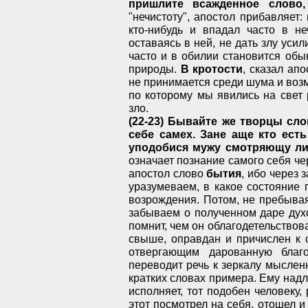
пришлите всажденное слово
"нечистоту", апостол прибавляет:
кто-нибудь и впадал часто в не
оставаясь в ней, не дать злу уси
часто и в обилии становится обы
природы.
В кротости
, сказал ап
не принимается среди шума и воз
по которому мы явились на свет
зло.
(22-23) Бывайте же творцы сл
себе самех. Зане аще кто ест
уподобися мужу смотряющу лиц
означает познание самого себя че
апостол слово
бытия
, ибо через 
уразумеваем, в какое состояние
возрождения. Потом, не пребывая
забываем о полученном даре духо
помнит, чем он облагодетельствова
свыше, оправдан и причислен к 
отвергающим дарованную благо
переводит речь к зеркалу мыслен
кратких словах примера. Ему надле
исполняет, тот подобен человеку
этот посмотрел на себя, отошел и 