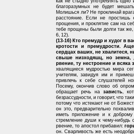
как не стыдно употреблять одно 
благоразумных не будет мешат
Молишься ли? Не проклинай враг
расстояние. Если не простишь 
прощения, и проклятие сам на се
тебе прощены были долги так же
6, 12).
(13-16) Кто премудр и худог в в
кротости и премудрости. Ащ
сердцах ваших, не хвалитеся, н
свыше низходяшц, но земна, 
рвение, ту нестроение и всяка 
хвалящиеся мудростью мира сег
учителям, завидуя им и примеш
привлечь к себе слушателей но
Посему, окончив слово об опром
обращает речь на
зависть
, ко
безрассудности, и говорит, что та
потому что истекают не от Божест
он это, предварительно похвалив
иметь приложение и к доброму 
стремление души к чему-нибудь 
рвение, то апостол прибавил:
гор
он. Сварливость же есть неодобр