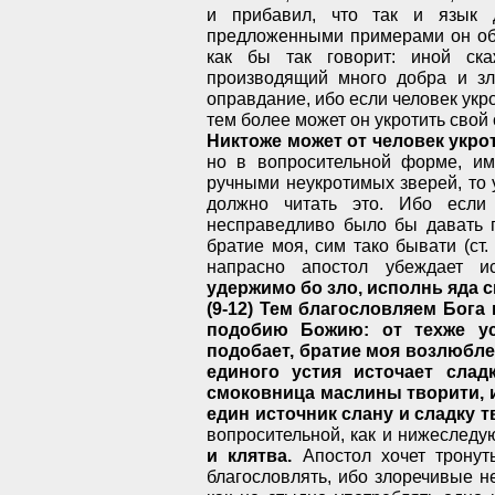
и прибавил, что так и язык 
предложенными примерами он объ
как бы так говорит: иной ска
производящий много добра и зл
оправдание, ибо если человек укро
тем более может он укротить свой
Никтоже может от человек укро
но в вопросительной форме, име
ручными неукротимых зверей, то 
должно читать это. Ибо если
несправедливо было бы давать п
братие моя, сим тако бывати (ст.
напрасно апостол убеждает 
удержимо бо зло, исполнь яда 
(9-12) Тем благословляем Бога
подобию Божию: от техже ус
подобает, братие моя возлюблен
единого устия источает слад
смоковница маслины творити, 
един источник слану и сладку т
вопросительной, как и нижеслед
и клятва.
Апостол хочет тронут
благословлять, ибо злоречивые не