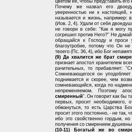
цветом ее, чтобы представить его
Почему же назвал его двоед
уверенностью ни к настоящей, 
называется и жизнь, например: в
(Иов. 2, 4). Удали от себя двоеду
не говори в себе: "Как я могу п
согрешил против Него?" Не думай 
обращайся к Господу и проси 
благоутробие, потому что Он не
твоего (Пс. 36, 4), ибо Бог непам
(9) Да хвалится же брат смир
признает апостол хранителем всег
рачительных, то прибавляет: "
Сомневающегося он уподобляет 
поднимается и скорее, чем возв
сомневающийся, когда по надмен
непременяемом. Поэтому апо
смиренный
". Он говорит как бы та
первых, просит необходимого, 
обмануться, то есть Царства Бо
просит этого постоянно, - не так, 
ибо это свойственно гордым, но
получения со смирением душевны
(10-11) Богатый же во смир