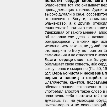
польстит сердце свое, сего 
благочестив тот, кто оказывает ве
принадлежащим к толпе. Иудеи, 
высоко думали о себе, сосредоточ
отношению к Богу и, занимаясь
блаженство, а к другим относи
евангельской притчи о самохвале ф
Удерживая от такого мнения, апо
об исполнителе дела и назвав 
рождающееся у многих при исп
исполнением закона, не думай пол
это неприятно Богу, но приятен Ем
самомнения и не относится к неи
Льстит сердце свое
- как бы душ
обольщает свою совесть, ибо сердц
сокрушенно и смиренно (Пс. 50, 19
(27) Вера бо чиста и нескверна
сирых и вдовиц в скорбех и
Благочестие, кажется, подразум
обещает знание сокровенного т
употребил апостол такое слово в 
почитаешь себя знатоком тайн за
думаешь ты, не умеющий обузд
высокомерно и не оказывающий 