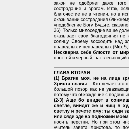
закон не одобряет даже того,
сострадание и врагам. Итак, ес
благочестие не в чтении, но в ис
оказывании сострадания ближнему
уподобление Богу Будьте, сказано
36). Только милосердие ваше долж
оказывает свои благодеяния не 
солнцу Своему восходить над 
праведных и неправедных (Мф. 5, 
Нескверна себе блюсти от мир
простой и черный, растлевающий с
ГЛАВА ВТОРАЯ
(1) Братие моя, не на лица з
Христа славы.
- Кто делает что-
большой позор как не уважающи
потому что обхождение с подобны
(2-3) Аще бо внидет в сонмищ
светле, внидет же и нищ в ху
светлу и речете ему: ты сяди з
или сяди зде на подножии моем
носить перстни. Но при этом ин
учитель завета Христова, то п