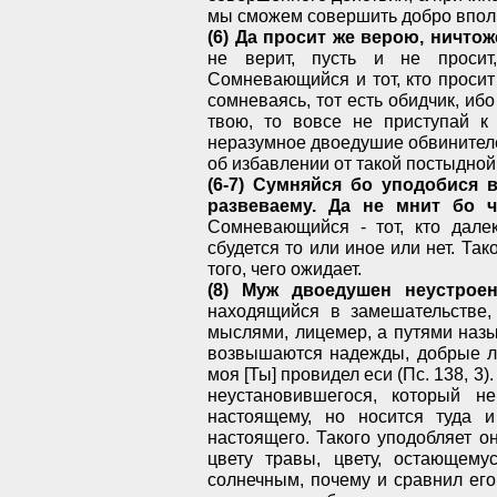
мы сможем совершить добро впол
(6) Да просит же верою, ничтож
не верит, пусть и не просит
Сомневающийся и тот, кто просит
сомневаясь, тот есть обидчик, ибо
твою, то вовсе не приступай к
неразумное двоедушие обвинителе
об избавлении от такой постыдной
(6-7) Сумняйся бо уподобися
развеваему. Да не мнит бо ч
Сомневающийся - тот, кто далек
сбудется то или иное или нет. Так
того, чего ожидает.
(8) Муж двоедушен неустроен
находящийся в замешательстве,
мыслями, лицемер, а путями наз
возвышаются надежды, добрые ли
моя [Ты] провидел еси (Пс. 138, 
неустановившегося, который н
настоящему, но носится туда 
настоящего. Такого уподобляет о
цвету травы, цвету, остающем
солнечным, почему и сравнил его