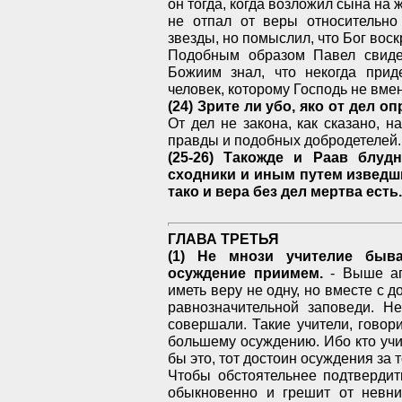
он тогда, когда возложил сына на 
не отпал от веры относительно 
звезды, но помыслил, что Бог воскр
Подобным образом Павел свиде
Божиим знал, что некогда прид
человек, которому Господь не вмени
(24) Зрите ли убо, яко от дел о
От дел не закона, как сказано, 
правды и подобных добродетелей.
(25-26) Такожде и Раав блуд
сходники и иным путем изведши
тако и вера без дел мертва есть.
ГЛАВА ТРЕТЬЯ
(1) Не мнози учителие быва
осуждение приимем.
- Выше ап
иметь веру не одну, но вместе с 
равнозначительной заповеди. Не
совершали. Такие учители, говор
большему осуждению. Ибо кто учит
бы это, тот достоин осуждения за 
Чтобы обстоятельнее подтвердить
обыкновенно и грешит от невни