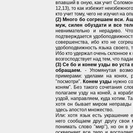
впавший в оную, как учит Соломон,
12,13), то как избежит неизбежног
кто учит тому, чего не изучил на о
(2) Много бо согрешаем вси. Ащ
муж, силен обуздати и все тел
невнимательно и нерадиво. Что
подтверждается удобоподвижность
совершенства, ибо кто не согре
удобоподвижность языка своего, 
Ибо кто удержал очень склонное к
возгосподствует над тем, что пада
(3) Се бо и конем узды во уста
обращаем.
- Упомянутая возмож
примерами: удилами на конях, 
"посмотри".
Конем узды
нужно со
коням". Без такого сочетания сл
полагаем узду на коней, а кора
уздой, направляем, куда хотим. Т
хотя он бывает миром неправды 
здесь апостол множество.
Или: хотя язык есть украшение 
него сообщаем друг другу свои 
понимать слово "мир"), но он в 
оскверняет все тело и воспаляе