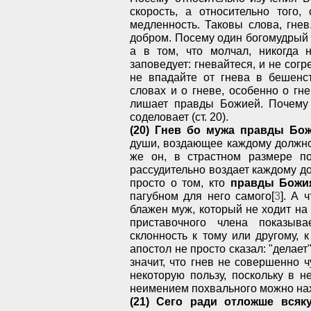
скорость, а относительно того,
медленность. Таковы слова, гнев
добром. Посему один богомудрый м
а в том, что молчал, никогда н
заповедует: гневайтеся, и не согр
не впадайте от гнева в бешенс
словах и о гневе, особенно о гн
лишает правды Божией. Почему 
соделовает (ст. 20).
(20) Гнев бо мужа правды Бож
души, воздающее каждому должное,
же он, в страстном размере по
рассудительно воздает каждому до
просто о том, кто
правды Божия
пагубном для него самого[
3
]. А 
блажен муж, который не ходит на 
приставочного члена показыв
склонность к тому или другому, к
апостол не просто сказал: "делает
значит, что гнев не совершенно 
некоторую пользу, поскольку в 
неимением похвального можно нахо
(21) Сего ради отложше всяк