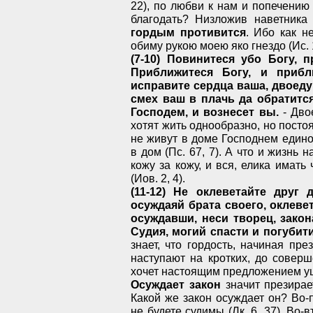
22), по любви к нам и попечению
благодать? Низложив наветника 
гордым противится
. Ибо как н
обиму рукою моею яко гнездо (Ис. 
(7-10) Повинитеся убо Богу, 
Приближитеся Богу, и прибл
исправите сердца ваша, двоеду
смех ваш в плачь да обратится
Господем, и вознесет вы.
- Дво
хотят жить однообразно, но посто
не живут в доме Господнем един
в дом (Пс. 67, 7). А что и жизнь 
кожу за кожу, и вся, елика имать 
(Иов. 2, 4).
(11-12) Не оклеветайте друг 
осуждаяй брата своего, оклевет
осуждавши, неси творец, закон
Судия, могий спасти и погубити
знает, что гордость, начиная пр
наступают на кротких, до соверш
хочет настоящим предложением уц
Осуждает закон
значит презирае
Какой же закон осуждает он? Во-п
не будете судимы (Лк. 6, 37). Во-