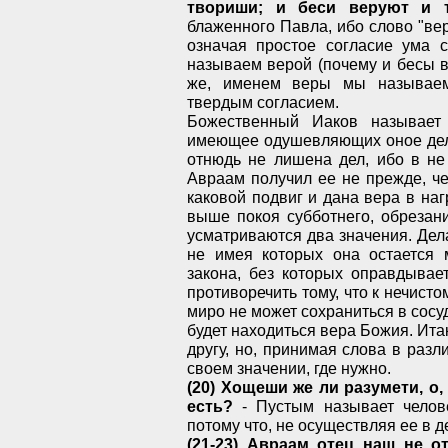
твориши; и беси веруют и т
блаженного Павла, ибо слово "вер
означая простое согласие ума 
называем верой (почему и бесы в
же, именем веры мы называем
твердым согласием.
Божественный Иаков называет
имеющее одушевляющих оное дел.
отнюдь не лишена дел, ибо в н
Авраам получил ее не прежде, ч
каковой подвиг и дана вера в на
выше покоя субботнего, обрезан
усматриваются два значения. Де
не имея которых она остается 
закона, без которых оправдывае
противоречить тому, что к нечисто
миро не может сохраниться в сосуд
будет находиться вера Божия. Ита
другу, но, принимая слова в раз
своем значении, где нужно.
(20) Хощеши же ли разумети, о,
есть?
- Пустым называет челов
потому что, не осуществляя ее в д
(21-23) Авраам отец наш не о