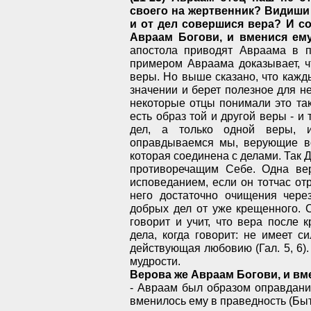
своего на жертвенник? Видиши 
и от дел совершися вера? И с
Авраам Богови, и вменися ему
апостола приводят Авраама в п
примером Авраама доказывает, ч
веры. Но выше сказано, что кажды
значении и берет полезное для н
некоторые отцы понимали это та
есть образ той и другой веры - и 
дел, а только одной веры, и
оправдываемся мы, верующие во
которая соединена с делами. Так 
противоречащим Себе. Одна ве
исповеданием, если он тотчас отр
него достаточно очищения чере
добрых дел от уже крещенного. 
говорит и учит, что вера после
дела, когда говорит: не имеет с
действующая любовию (Гал. 5, 6)
мудрости.
Верова же Авраам Богови, и вме
- Авраам был образом оправдания
вменилось ему в праведность (Быт.