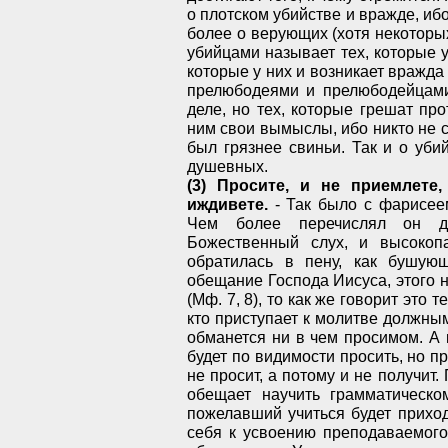
о плотском убийстве и вражде, иб
более о верующих (хотя некоторых
убийцами называет тех, которые 
которые у них и возникает вражда 
прелюбодеями и прелюбодейцами 
деле, но тех, которые грешат п
ним свои вымыслы, ибо никто не с
был грязнее свиньи. Так и о уби
душевных.
(3) Просите, и не приемлете
иждивете.
- Так было с фарисеем
Чем более перечислял он до
Божественный слух, и высокоп
обратилась в пену, как бушую
обещание Господа Иисуса, этого 
(Мф. 7, 8), то как же говорит это
кто приступает к молитве должны
обманется ни в чем просимом. А 
будет по видимости просить, но пр
не просит, а потому и не получит.
обещает научить грамматическо
пожелавший учиться будет приходи
себя к усвоению преподаваемого