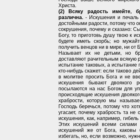
Христа.
(2) Всяку радость имейте, б
различна.
- Искушения и печаль 
достойными радости, потому что о
сокрушения, почему и сказано: С
Богу, то приготовь душу твою к ис
будете иметь скорбь; но мужайт
получить венцов ни в мире, ни от Б
Называет их не детьми, но б
доставляют рачительным всякую р
испытание таковых, а испытание 
кто-нибудь скажет: если таково де
в молитве просить Бога и не вв
искушения бывают двоякого р
посылаются на нас Богом для уп
происходящие искушения двояког
храбрости, которую мы называе
Господь беречься, потому что хот
угасает, почему храбрость та не
искушения, как, например, гибель 
Этих искушений всеми силами 
искушений же от Бога, каковы 
избегать, но, если возможно, нуж