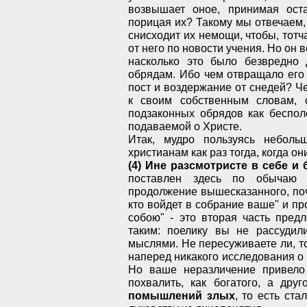
возвышает оное, принимая ост
порицая их? Такому мы отвечаем,
снисходит их немощи, чтобы, тотча
от него по новости учения. Но он 
насколько это было безвредно
обрядам. Ибо чем отвращало его
пост и воздержание от снедей? Ч
к своим собственным словам, 
подзаконных обрядов как беспол
подаваемой о Христе.
Итак, мудро пользуясь неболь
христианам как раз тогда, когда о
(4) Ине разсмотристе в себе 
поставлен здесь по обычаю 
продолжение вышесказанного, поч
кто войдет в собрание ваше" и пр
собою" - это вторая часть пред
таким: поелику вы не рассудил
мыслями. Не пересуживаете ли, то
наперед никакого исследования о 
Но ваше неразличение привело 
похвалить, как богатого, а друг
помышлений злых
, то есть ст