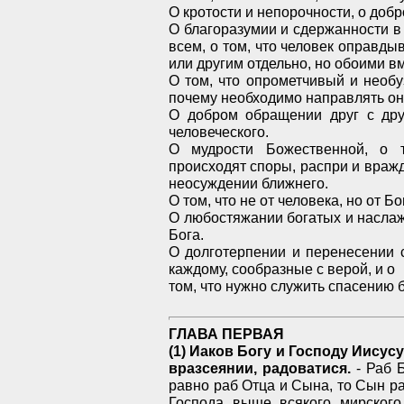
О кротости и непорочности, о доб
О благоразумии и сдержанности в 
всем, о том, что человек оправдыв
или другим отдельно, но обоими в
О том, что опрометчивый и необ
почему необходимо направлять он
О добром обращении друг с дру
человеческого.
О мудрости Божественной, о т
происходят споры, распри и вражд
неосуждении ближнего.
О том, что не от человека, но от 
О любостяжании богатых и наслаж
Бога.
О долготерпении и перенесении 
каждому, сообразные с верой, и о
том, что нужно служить спасению 
ГЛАВА ПЕРВАЯ
(1) Иаков Богу и Господу Иисус
вразсеянии, радоватися.
- Раб Б
равно раб Отца и Сына, то Сын ра
Господа выше всякого мирского