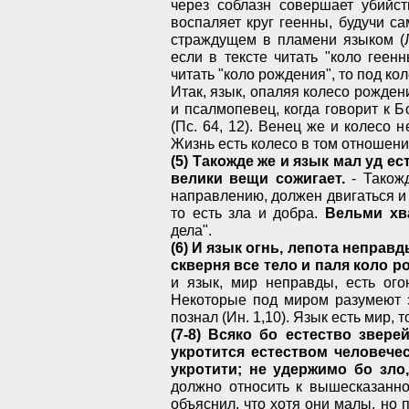
через соблазн совершает убийст
воспаляет круг геенны, будучи са
страждущем в пламени языком (Лк
если в тексте читать "коло геенн
читать "коло рождения", то под к
Итак, язык, опаляя колесо рожден
и псалмопевец, когда говорит к Б
(Пс. 64, 12). Венец же и колесо 
Жизнь есть колесо в том отношени
(5) Такожде же и язык мал уд ес
велики вещи сожигает.
- Такожд
направлению, должен двигаться и 
то есть зла и добра.
Вельми хв
дела".
(6) И язык огнь, лепота неправ
скверня все тело и паля коло р
и язык, мир неправды, есть огон
Некоторые под миром разумеют з
познал (Ин. 1,10). Язык есть мир, 
(7-8) Всяко бо естество звере
укротится естеством человече
укротити; не удержимо бо зло
должно относить к вышесказанно
объяснил, что хотя они малы, но