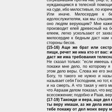
нуждающимся в телесной помощи, 
на суде, ибо милостивые, по изреч
Или иначе. Милосердие к б
идолослужителям, как мы слышим о
оно людям верующим? Мне кажетс
производит елей древесный на 
елеем, легко ускользают от зах
милосердие к бедным даст нам н
стороны бесов.
(15-16) Аще же брат или сест
пищи, речет же има кто от вас:
даст же има требования телесна
Не сказал только: "если имеешь в
покажи мне дело, по которому я
этом дело веры. Слова же его зна
Богу, то такого не нужно и наз
называет себя Господним, но тот, к
и на смерть. А что такая у него м
что Авраам делом показал, что вер
всесожжение; подобно и Раав, вер
(17-19) Такожде и вера, аще дел 
ты веру имаши, аз же дела имам
тебе покажу от дел моих веру м