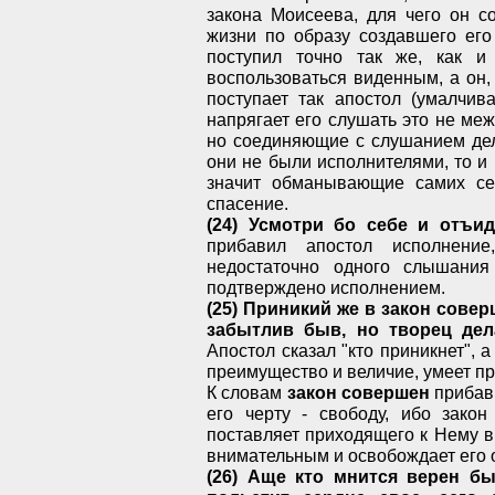
закона Моисеева, для чего он с
жизни по образу создавшего его
поступил точно так же, как и
воспользоваться виденным, а он, 
поступает так апостол (умалчив
напрягает его слушать это не ме
но соединяющие с слушанием дел
они не были исполнителями, то и
значит обманывающие самих се
спасение.
(24) Усмотри бо себе и отъид
прибавил апостол исполнени
недостаточно одного слышани
подтверждено исполнением.
(25) Приникий же в закон сове
забытлив быв, но творец дел
Апостол сказал "кто приникнет", а
преимущество и величие, умеет пр
К словам
закон совершен
приба
его черту - свободу, ибо закон
поставляет приходящего к Нему в 
внимательным и освобождает его о
(26) Аще кто мнится верен бы