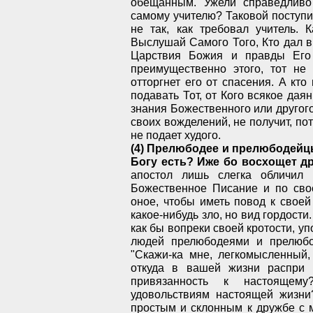
обещанным. Ужели справедливо
самому учителю? Таковой поступи
не так, как требовал учитель. 
Выслушай Самого Того, Кто дал 
Царствия Божия и правды Его 
преимущественно этого, тот не
отторгнет его от спасения. А кто
подавать Тот, от Кого всякое даян
знания Божественного или другого
своих вожделений, не получит, пот
не подает худого.
(4) Прелюбодее и прелюбодейцы
Богу есть? Иже бо восхощет др
апостол лишь слегка обличил
Божественное Писание и по сво
оное, чтобы иметь повод к своей
какое-нибудь зло, но вид гордости
как бы вопреки своей кротости, у
людей прелюбодеями и прелюбод
"Скажи-ка мне, легкомысленный
откуда в вашей жизни распри 
привязанность к настоящем
удовольствиям настоящей жизни
простым и склонным к дружбе с м