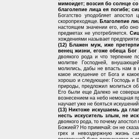
мимоидет; возсия бо солнце со 
благолепие лица ея погибе; си
Богатство уподобляет апостол ц
скоропреходяще.
Благолепие лиц
настоящем значении его, ибо оно 
предметах не употребляется.
Сиц
хождениями называет предприятия
(12) Блажен муж, иже претерп
венец жизни, егоже обеща Бог
двоякого рода и что терпение п
молитве Господней, внушающе
молились, дабы не впасть нам в 
какое искушение от Бога и како
хорошо и следующее: Господь и 
природы, предложил молиться об 
Его были еще Далеко не соверше
вознесением на небо немощная пр
научает уже не бояться искушений
(13) Никтоже искушаемь да гла
несть искуситель злым, не иск
двоякого рода, то почему апостол
Божией? Но примечай: он не сказал
грех и невоздержную жизнь са
постоянной буре погружается в оп