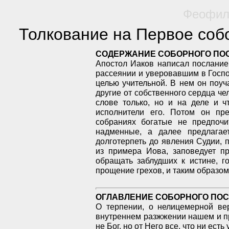
Феофила
Толкование на Первое соб
СОДЕРЖАНИЕ СОБОРНОГО ПО
Апостол Иаков написал послание
рассеянии и уверовавшим в Госпо
целью учительной. В нем он поуча
другие от собственного сердца че
слове только, но и на деле и ч
исполнители его. Потом он пре
собраниях богатые не предпоч
надменные, а далее предлага
долготерпеть до явления Судии, 
из примера Иова, заповедует пр
обращать заблудших к истине, го
прощение грехов, и таким образом
ОГЛАВЛЕНИЕ СОБОРНОГО ПОС
О терпении, о нелицемерной ве
внутреннем разжжении нашем и пр
не Бог, но от Него все, что ни есть 