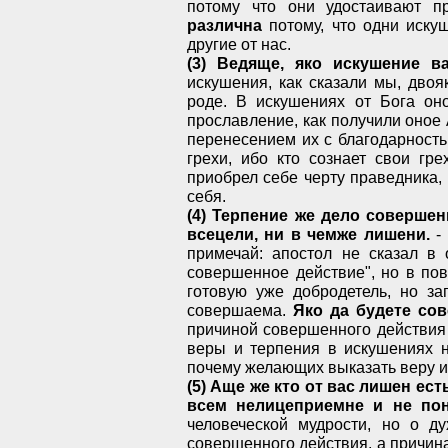
потому что они удостаивают п
различна
потому, что одни искуш
другие от нас.
(3) Ведяще, яко искушение в
искушения, как сказали мы, двоя
роде. В искушениях от Бога он
прославление, как получили оное А
перенесением их с благодарност
грехи, ибо кто сознает свои гр
приобрел себе черту праведника,
себя.
(4) Терпение же дело совершен
всецели, ни в чемже лишени.
-
примечай: апостол не сказал в 
совершенное действие", но в по
готовую уже добродетель, но за
совершаема.
Яко да будете со
причиной совершенного действия 
веры и терпения в искушениях н
почему желающих выказать веру и 
(5) Аще же кто от вас лишен ес
всем нелицеприемне и не пон
человеческой мудрости, но о д
совершенного действия, а причина