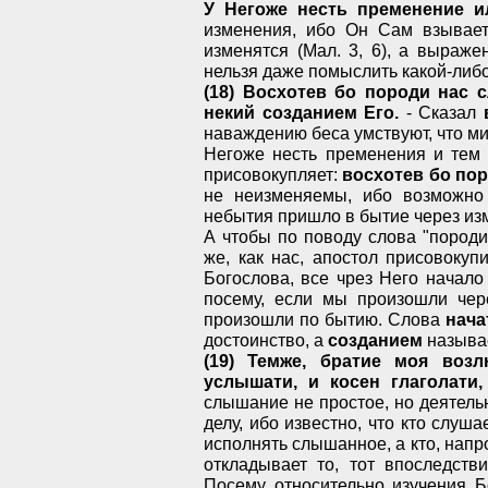
У Негоже несть пременение и
изменения, ибо Он Сам взывает
изменятся (Мал. 3, 6), а выраж
нельзя даже помыслить какой-либ
(18) Восхотев бо породи нас 
некий созданием Его.
- Сказал
наваждению беса умствуют, что ми
Негоже несть пременения и тем 
присовокупляет:
восхотев бо пор
не неизменяемы, ибо возможно
небытия пришло в бытие через и
А чтобы по поводу слова "породи
же, как нас, апостол присовокуп
Богослова, все чрез Него начало 
посему, если мы произошли чер
произошли по бытию. Слова
нача
достоинство, а
созданием
называ
(19) Темже, братие моя возл
услышати, и косен глаголати,
слышание не простое, но деятел
делу, ибо известно, что кто слуша
исполнять слышанное, а кто, напр
откладывает то, тот впоследств
Посему относительно изучения Б