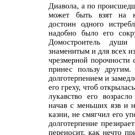
Диавола, а по происшедш
может быть взят на к
достоин одного истреб
надобно было его сок
Домостроитель души 
знаменитым и для всех из
чрезмерной порочности 
принес пользу другим
долготерпением и замедл
его греху, чтоб открылас
лукавство его возрасло
начав с меньших язв и 
казни, не смягчил его у
долготерпение презирает
переносит, как нечто пр