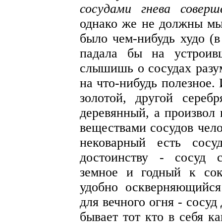
сосудами гнева соверш
однако же не должны мы
было чем-нибудь худо (в
падала бы на устроивш
слышишь о сосудах разум
на что-нибудь полезное.
золотой, другой сереб
деревянный, а произвол 
веществами сосудов чело
нековарный есть сосу
достоинству - сосуд 
земное и годный к со
удобно оскверняющийс
для вечного огня - сосуд
бывает тот кто в себя к