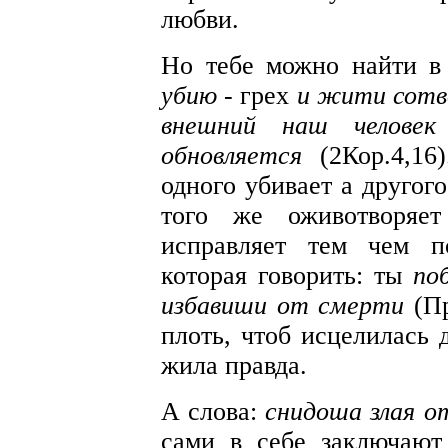
любви.
Но тебе можно найти 
убию
- грех
и жити сот
внешний наш челов
обновляется
(2Кор.4,1
одного убивает а другог
того же оживотворяе
исправляет тем чем п
которая говорить: ты
по
избавиши от смерти
(Пр
плоть, чтоб исцелилась 
жила правда.
А слова:
снидоша злая о
сами в себе заключают