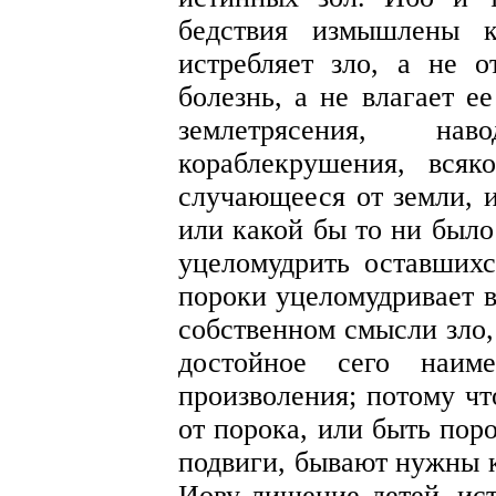
бедствия измышлены к
истребляет зло, а не о
болезнь, а не влагает е
землетрясения, на
кораблекрушения, всяк
случающееся от земли, и
или какой бы то ни было
уцеломудрить оставшихс
пороки уцеломудривает 
собственном смысли зло, 
достойное сего наиме
произволения; потому чт
от порока, или быть пор
подвиги, бывают нужны 
Иову лишение детей, ист