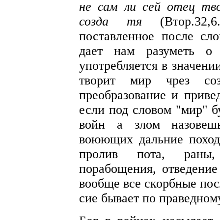
не сам ли сей отец тв
созда тя
(Втор.32
поставленное после сл
дает нам разуметь о 
употребляется в значен
творит мир чрез соз
преобразование и привед
если под словом "мир" б
войн а злом назовешь
воюющих дальние походы
пролив пота, раны,
порабощения, отведение
вообще все скорбные пос
сие бывает по праведном