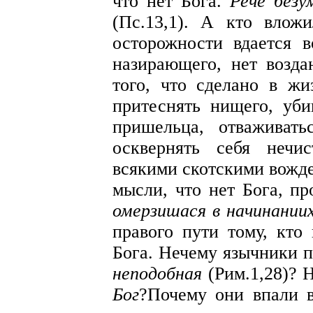
что нет Бога.
Рече безу
(Пс.13,1). А кто влож
осторожности вдается 
назирающего, нет возд
того, что сделано в жи
притеснять нищего, уби
пришельца, отваживать
осквернять себя нечи
всякими скотскими вожде
мысли, что нет Бога, п
омерзишася в начинаниих
правого пути тому, кто
Бога. Нечему язычники 
неподобная
(Рим.1,28)? 
Бог
?Почему они впали в