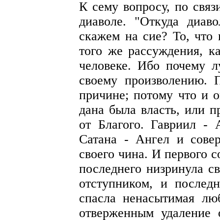
К сему вопросу, по связ
диаволе. "Откуда диав
скажем на сие? То, что 
того же рассуждения, ка
человеке. Ибо почему л
своему произволению. 
причине; потому что и 
дана была власть, или п
от Благого. Гавриил - 
Сатана - Ангел и сове
своего чина. И первого 
последнего низринула св
отступником, и послед
спасла ненасытимая люб
отверженным удаление 