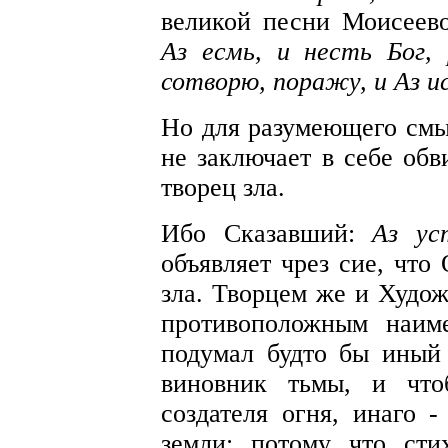
великой песни Моисеев
Аз есмь, и несть Бог,
сотворю, поражу, и Аз и
Но для разумеющего смы
не заключает в себе обв
творец зла.
Ибо Сказавший:
Аз ус
объявляет чрез сие, что
зла. Творцем же и Худож
противоположным наим
подумал будто бы иный 
виновник тьмы, и что
создателя огня, инаго -
земли; потому что ст