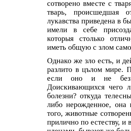
сотворено вместе с твар
тварь, происшедшая о
лукавства приведена в б
имели в себе присозд
которыя столько отли
иметь общую с злом само
Однако же зло есть, и де
разлито в цълом мире. П
если оно и не безн
Доискивающихся чего л
болезни? откуда телесн
либо нерожденное, она 
того, животные сотворен
прилично по естеству, и
членами, бывают же боль