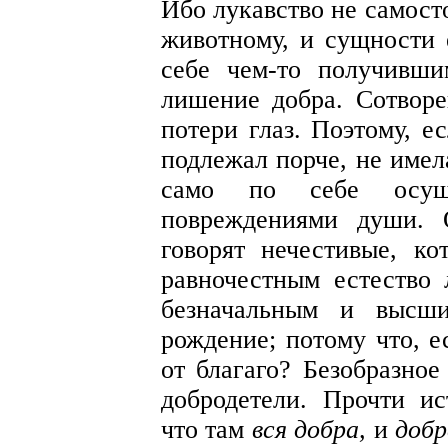
Ибо лукавство не самост
животному, и сущности 
себе чем-то получивши
лишение добра. Сотворе
потери глаз. Поэтому, е
подлежал порче, не имел
само по себе осуще
повреждениями души. 
говорят нечестивые, ко
равночестным естество 
безначальным и высш
рождение; потому что, е
от благаго? Безобразное
добродетели. Прочти и
что там
вся добра,
и
добр