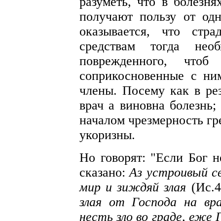
разуметь, что в болезн
получают пользу от одн
оказывается, что стр
средствам тогда необ
поврежденного, чтоб 
соприкосновенные с ни
члены. Посему как в ре
врач а виновна болезнь;
началом чрезмерность гр
укоризны.
Но говорят: "Если Бог н
сказано:
Аз устроивый с
мир и зиждяй злая
(Ис.
злая от Господа на вр
несть зло во граде, еже 