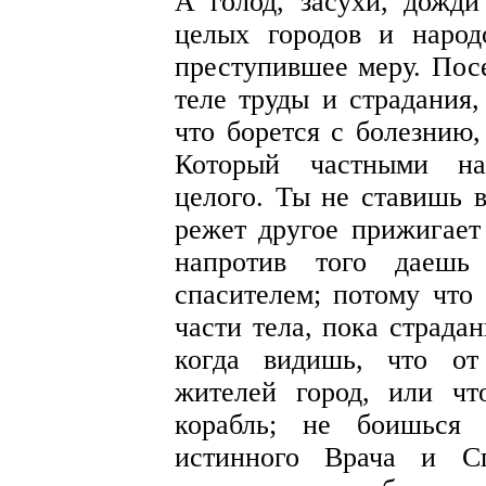
А голод, засухи, дожд
целых городов и народ
преступившее меру. Посе
теле труды и страдания,
что борется с болезнию,
Который частными нак
целого. Ты не ставишь в
режет другое прижигает
напротив того даешь
спасителем; потому что
части тела, пока страда
когда видишь, что от
жителей город, или ч
корабль; не боишься 
истинного Врача и Сп