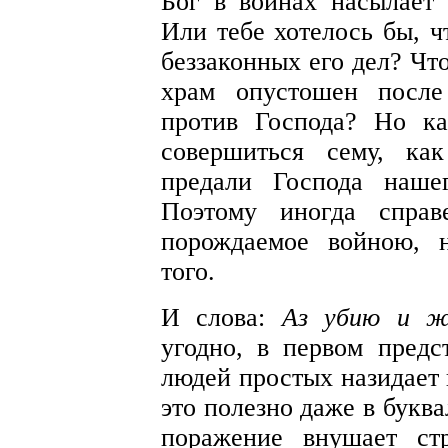
Бог в войнах насылает 
Или тебе хотелось бы, 
беззаконных его дел? Чт
храм опустошен после
против Господа? Но к
совершиться сему, ка
предали Господа наше
Поэтому иногда справ
порождаемое войною, 
того.
И слова:
Аз убию и ж
угодно, в первом пред
людей простых назидает 
это полезно даже в букв
поражение внушает ст