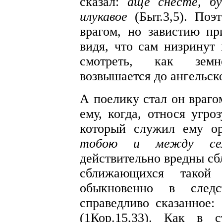
сказал:
аще снесте, бу
илукавое
(Быт.3,5). Поэ
врагом, но завистию пр
видя, что сам низринут
смотреть, как земн
возвышается до ангельск
А поелику стал он враго
ему, когда, относя угро
который служил ему о
тобою и между се
действительно вредны сб
сближающихся такой 
обыкновенно в следс
справедливо сказанное:
(1Кор.15,33). Как в 