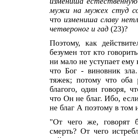
измениша естественную 
мужи на мужех студ с
что
измениша славу нетл
четвероног и гад
(23)?
Поэтому, как действит
безумен тот кто говорит
ни мало не уступает ему 
что Бог - виновник зла
тяжек; потому что оба
благого, один говоря, ч
что Он не благ. Ибо, есл
не благ А поэтому в том 
"От чего же, говорят 
смерть? От чего истреб