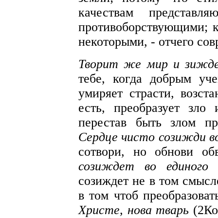
качествам представля
противоборствующими; к
некоторыми, - отчего сов
Творит же мир и зижде
тебе, когда добрым уч
умиряет страсти, возс
есть, преобразует зло
перестав быть злом пр
Сердце чисто созижди в
сотвори, но обнови о
созиждет во единого н
созиждет не в том смысл
в том чтоб преобразова
Христе, нова тварь
(2Ко