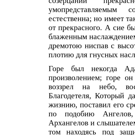
созерцании прекр
умопредставляемым 
естественна; но имеет т
от прекрасного. А сие б
блаженным наслаждением,
дремотою ниспав с высот
плотию для гнусных нас
Горе был некогда Ад
произволением; горе он
воззрел на небо, во
Благодетеля, Который д
жизнию, поставил его ср
по подобию Ангелов,
Архангелов и слышателем
том находясь под защ