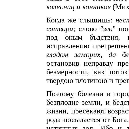
колесниц и конников
(Мих
Когда же слышишь:
нес
сотвори;
слово
"зло
" по
под оным бъдствия, 
исправлению прегрешен
гладом заморих, да б
остановив неправду пр
безмерности, как пото
твердою плотиною и пре
Поэтому болезни в горо
безплодие земли, и бед
жизни, пресекают возрас
рода посылается от Бога
истинных зол. Ибо и 