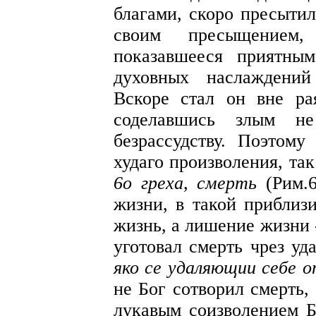
благами, скоро пресытил
своим пресыщением,
показавшееся приятны
духовных наслаждений
Вскоре стал он вне ра
соделавшись злым н
безрассудству. Поэтом
худаго произволения, та
6о греха, смерть
(Рим.6
жизни, в такой приблизи
жизнь, а лишение жизни 
уготовал смерть чрез уд
яко се удаляющии себе 
не Бог сотворил смерть,
лукавым соизволением Б