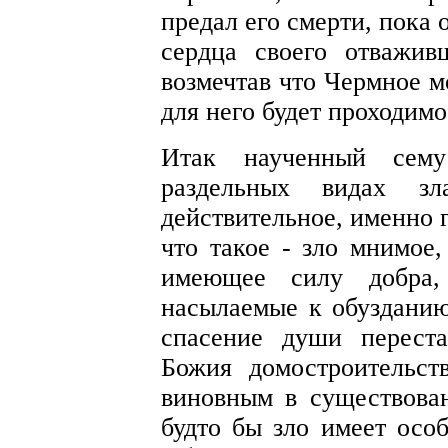
предал его смерти, пока 
сердца своего отважи
возмечтав что Чермное м
для него будет проходимо
Итак наученный сем
раздельных видах з
действительное, именно г
что такое - зло мнимое
имеющее силу добра, 
насылаемые к обузданию
спасение души переста
Божия домостроительст
виновным в существован
будто бы зло имеет осо