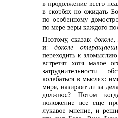
в продолжение всего пса
в скорбях но ожидать Бо
по особенному домостро
по мере веры каждого по
Поэтому, сказав:
доколе,
и:
доколе отвращаеш
переходить к зломыслию
встретят хотя малое о
затруднительности об
колебаться в мыслях: им
мире, назирает ли за де
должное? Потом когд
положение все еще про
лукавое мнение, и реши