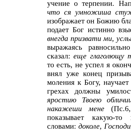
учение о терпении. Нап
что ся умножиша сту
изображает он Божию бла
подает Бог истинно взы
внегда призвати ми, ус
выражаясь равносильн
сказал:
еще глаголющу т
то есть, не успел я око
внял уже конец призыв
моления к Богу, научает
грехах должны умилос
яростию Твоею обличи
накажеши мене
(Пс.6,
показывает какую-то 
словами:
доколе, Господ