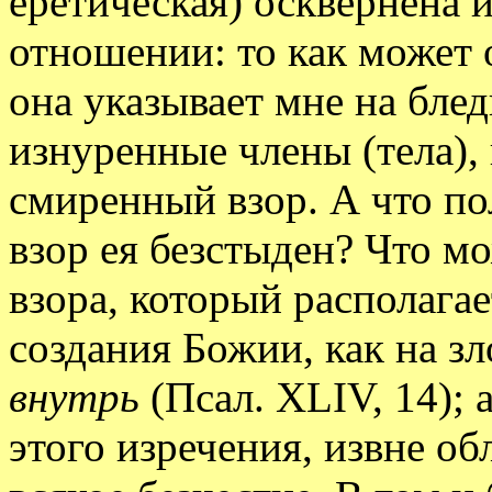
еретическая) осквернена и
отношении: то как может
она указывает мне на блед
изнуренные члены (тела),
смиренный взор. А что по
взор ея безстыден? Что м
взора, который располагае
создания Божии, как на з
внутрь
(Псал. XLIV, 14); 
этого изречения, извне об