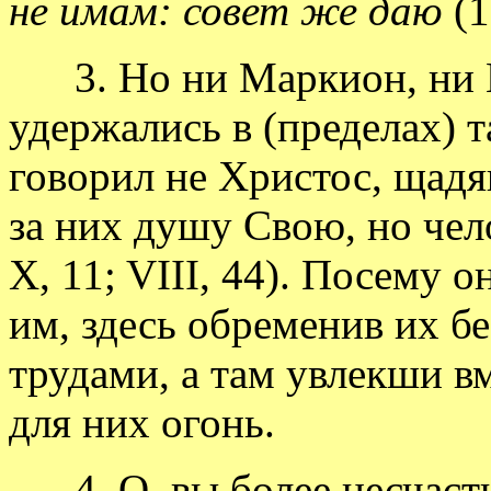
не имам: совет же даю
(1
3. Но ни Маркион, ни 
удержались в (пределах) 
говорил не Христос, щад
за них душу Свою, но чел
X, 11; VIII, 44). Посему 
им, здесь обременив их 
трудами, а там увлекши в
для них огонь.
4. О, вы более несчастн