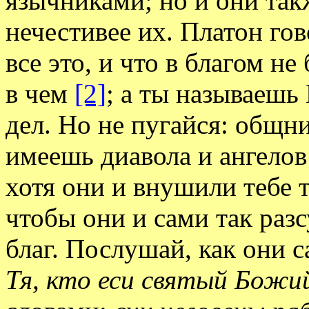
язычниками; но и они такж
нечестивее их. Платон го
все это, и что в благом не
в чем
[2]
; а ты называешь
дел. Но не пугайся: общн
имеешь диавола и ангелов е
хотя они и внушили тебе т
чтобы они и сами так раз
благ. Послушай, как они с
Тя, кто еси святый Бож