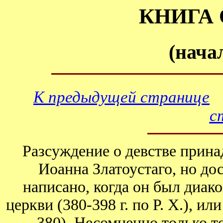
КНИГА 
(начал
К предыдущей странице
с
Разсуждение о девстве прина
Иоанна Златоустаго, но дос
написано, когда он был диак
церкви (380-398 г. по Р. Х.), и
380). Несомненно только то